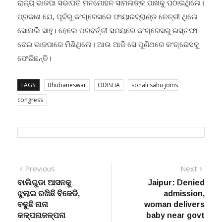
ରାଜ୍ୟ ଭାଜପା ସଭାପତି ମନମୋହନ ସାମଲଙ୍କ ପାଖକୁ ପଠାଇଥିଲେ।
ପ୍ରକାଶ ଯେ, ପୂର୍ବରୁ କଂଗ୍ରେସରେ ଫାୟାରବ୍ରାଣ୍ଡ ନେତ୍ରୀ ଥିଲେ
ସୋନାଲି ସାହୁ। ହେଲେ ପରବର୍ତ୍ତୀ ସମୟରେ କଂଗ୍ରେସରୁ ଇସ୍ତଫା
ଦେଇ ଭାଜପାରେ ମିଶିଥିଲେ। ଆଉ ଆଜି ସେ ପୁଣିଥରେ କଂଗ୍ରେସକୁ
ଫେରିଛନ୍ତି।
TAGS:
Bhubaneswar
ODISHA
sonali sahu joins
congress
Post
Previous
Next
Previous
Next
post:
post:
ବାଲିଗୁଡା ଆସନକୁ
Jaipur: Denied
navigation
ଝୁଲାଇ ରଖିଛି ବିଜେଡି,
admission,
ବଢୁଛି ନାନା
woman delivers
କଳ୍ପନାଜଳ୍ପନା
baby near govt