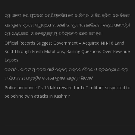
ସ୍ୱାଧୀନତା କପ ଫୁଟବଲ ଚମ୍ପିୟାନସିପ ରେ ବାଲିଗୁଡା ଓ ସିପାଞ୍ଜିରୀ ଦଳ ବିଜୟୀ
ଯାଜପୁର ଗସ୍ତରେ ସ୍ୱାସ୍ଥ୍ୟ ମନ୍ତ୍ରୀ ଡ. ମୁକେଶ ମହାଲିଙ୍ଗ: ବନ୍ୟା ପରବର୍ତ୍ତୀ
ସ୍ୱାସ୍ଥ୍ୟସେବା ଓ ଜନସ୍ୱାସ୍ଥ୍ୟ ପରିଚାଳନାର କଲେ ସମୀକ୍ଷା
Official Records Suggest Government – Acquired NH-16 Land
Sold Through Fresh Mutations, Raising Questions Over Revenue
Lapses.
ଗଜପତି : ଭାରତୀୟ ଜନତା ପାର୍ଟି ପକ୍ଷରୁ ମଣ୍ଡଳ ବୈଠକ ଓ ତ୍ରିରଙ୍ଗା ଯାତ୍ରା
କାର୍ଯ୍ୟକ୍ରମ ଅନୁଷ୍ଠିତ ଗଣେଶ କୁମାର ରାଜୁଙ୍କ ରିପୋର୍ଟ
Police announce Rs 15 lakh reward for LeT militant suspected to
be behind twin attacks in Kashmir