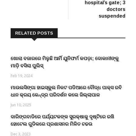
hospital’s gate; 3
doctors
suspended
RELATED POSTS
ଖୋଲା ବଜାରରେ ମିଳୁଛି ଆର୍ମି ୟୁନିଫର୍ମ କପଡ଼ା; ଦୋକାନୀଙ୍କୁ
ମାଡ଼ି ବସିଲା ପୁଲିସ୍
Feb 19, 2024
ମାଉଲସିଙ୍ଗା ହାଇସ୍କୁଲ ନିକଟ ପଡିଆରେ ବୌଦ୍ଧ ପାକ୍ସ ରବି
ଧାନ କ୍ରୟ କେନ୍ଦ୍ର ପରିଦର୍ଶନ କଲେ ଜିଲ୍ଲାପାଳ
Jun 10, 2025
ଦାରିଙ୍ଗବାଡିରେ ପର୍ଯ୍ୟଟକଙ୍କ ସୁରକ୍ଷାକୁ ଦୃଷ୍ଟିରେ ରଖି
ହୋଟେଲ ଗୁଡିକରେ ପ୍ରଶାସନର ମିଳିତ ଚଢଉ
Dec 3, 2023