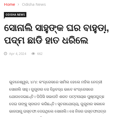
Home
Odisha News
ODISHA NEWS
ସୋନାଲି ସାହୁଙ୍କ ଘର ବାହୁଡା଼,
ପଦ୍ମ ଛାଡି ହାତ ଧରିଲେ
Apr 4, 2024
662
ଭୁବନେଶ୍ୱର, ୪/୪: କଂଗ୍ରେସରେ ସାମିଲ ହେଲେ ମହିଳା ନେତ୍ରୀ
ସୋନାଲି ସାହୁ। ଗୁରୁବାର ସେ ବିଧିବଦ୍ଧ ଭାବେ କଂଗ୍ରେସରେ
ଯୋଗଦେଇଛନ୍ତି। ପିପିସି ସଭାପତି ଶରତ ପଟ୍ଟନାୟକ ପୁଷ୍ପଗୁଚ୍ଛ
ଦେଇ ତାଙ୍କୁ ସ୍ବାଗତ କରିଛନ୍ତି। ସୂଚନାଯୋଗ୍ୟ, ଗୁରୁବାର ସକାଳେ
ଭାଜପାରୁ ଇସ୍ତଫା ଦେଇଥିଲେ ସୋନାଲି। ସେ ନିଜର ଇସ୍ତଫାପତ୍ର