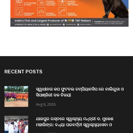
RECENT POSTS
ସ୍ୱାଧୀନତା କପ ଫୁଟବଲ ଚମ୍ପିୟାନସିପ ରେ ବାଲିଗୁଡା ଓ
ସିପାଞ୍ଜିରୀ ଦଳ ବିଜୟୀ
Aug 6, 2026
ଯାଜପୁର ଗସ୍ତରେ ସ୍ୱାସ୍ଥ୍ୟ ମନ୍ତ୍ରୀ ଡ. ମୁକେଶ
ମହାଲିଙ୍ଗ: ବନ୍ୟା ପରବର୍ତ୍ତୀ ସ୍ୱାସ୍ଥ୍ୟସେବା ଓ
ଜନସ୍ୱାସ୍ଥ୍ୟ ପରିଚାଳନାର କଲେ ସମୀକ୍ଷା