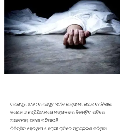
କୋରାପୁଟ,୪/୬ : କୋରାପୁଟ ସହୀଦ ଲକ୍ଷ୍ମଣ ନାୟକ ମେଡିକାଲ
କଲେଜ ଓ ହସ୍ପିପିଟାଲରେ ମଙ୍ଗଳବାର ବିଳମ୍ବିତ ରାତିରେ
ଅଭାବନୀୟ ଘଟଣା ଘଟିଯାଇଛି।
ଚିକିତ୍ସିତ ହେଉଥିବା ୫ ରୋଗୀ ରାତିରେ ମୃତ୍ୟୁବରଣ କରିଥିବା