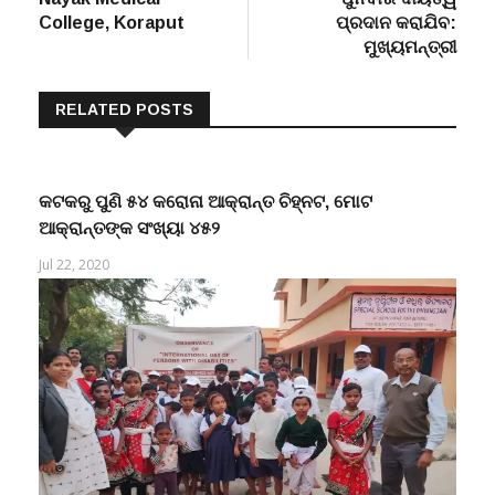
College, Koraput
ପ୍ରଦାନ କରାଯିବ:
ମୁଖ୍ୟମନ୍ତ୍ରୀ
RELATED POSTS
କଟକରୁ ପୁଣି ୫୪ କରୋନା ଆକ୍ରାନ୍ତ ଚିହ୍ନଟ, ମୋଟ
ଆକ୍ରାନ୍ତଙ୍କ ସଂଖ୍ୟା ୪୫୨
Jul 22, 2020