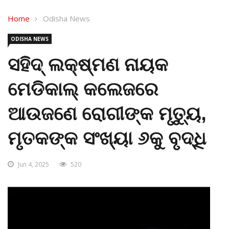
Home
Odisha News
ODISHA NEWS
ସହିଦ୍ ଲକ୍ଷ୍ମଣ ନାୟକ
ମେଡିକାଲ୍ କଲେଜରେ
ଆଉଜଣେ ରୋଗୀଙ୍କ ମୃତ୍ୟୁ,
ମୃତକଙ୍କ ସଂଖ୍ୟା ୬କୁ ବୃଦ୍ଧି
Jun 4, 2025
520