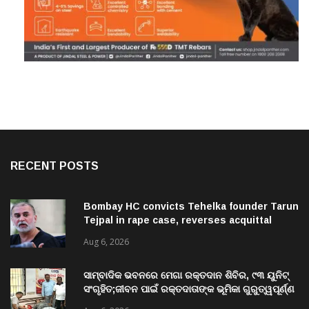
RECENT POSTS
Bombay HC convicts Tehelka founder Tarun
Tejpal in rape case, reverses acquittal
Aug 6, 2026
ସାମ୍ବାଦିକ ଭବନରେ ମେଗା ରକ୍ତଦାନ ଶିବିର, ୯୩ ୟୁନିଟ୍
ସଂଗୃହିତ;ଜୀବନ ପାଇଁ ରକ୍ତଦାତାଙ୍କ ଭୂମିକା ଗୁରୁତ୍ୱପୂର୍ଣ୍ଣ
ଚଳିତ ବର୍ଷ ଶିବିର ମଧ୍ୟରେ ରେକର୍ଡ଼