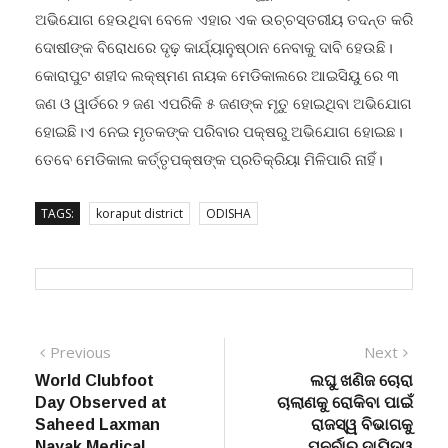
ଅଭିଯୋଗ ହେଉଥିବା ବେଳେ ଏହାର ଏକ ଉଚ୍ଚସ୍ତରୀୟ ତଦନ୍ତ କରି
ଦୋଷୀଙ୍କ ବିରୋଧରେ ଦୃଢ଼ କାର୍ଯ୍ୟାନୁଷ୍ଠାନ ନେବାକୁ ଦାବି ହେଉଛି।
କୋରାପୁଟ ଶହୀଦ ଲକ୍ଷ୍ମଣ ନାୟକ ମେଡିକାଲରେ ଆଇସିୟୁ ରେ ୩
ଜଣ ଓ ୱାର୍ଡରେ ୨ ଜଣ ଏପରିକି ୫ ଜଣଙ୍କ ମୃତୁ ହୋଇଥିବା ଅଭିଯୋଗ
ହୋଇଛି।ଏ ନେଇ ମୃତକଙ୍କ ପରିବାର ପକ୍ଷରୁ ଅଭିଯୋଗ ହୋଇଛ।
ତେବେ ମେଡିକାଲ କର୍ତ୍ତୃପକ୍ଷଙ୍କ ପ୍ରତିକ୍ରିୟା ମିଳିପାରି ନାହିଁ।
TAGS:
koraput district
ODISHA
Post
Previous
Next
Previous
Next
post:
post:
World Clubfoot
ଲଘୁ ଖଣିଜ ଚୋରା
navigation
Day Observed at
ଚାଲାଣକୁ ରୋକିବା ପାଇଁ
Saheed Laxman
ରାଜସ୍ୱ ବିଭାଗକୁ
Nayak Medical
ପୁନର୍ବାର ଦାୟିତ୍ୱ