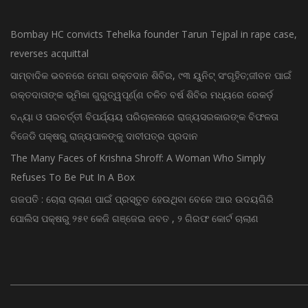
Bombay HC convicts Tehelka founder Tarun Tejpal in rape case,
reverses acquittal
ସାମ୍ବାଦିକ ଭବନରେ ମେଗା ରକ୍ତଦାନ ଶିବିର, ୯୩ ୟୁନିଟ୍ ସଂଗୃହିତ;ଜୀବନ ପାଇଁ
ରକ୍ତଦାତାଙ୍କ ଭୂମିକା ଗୁରୁତ୍ୱପୂର୍ଣ୍ଣ ଚଳିତ ବର୍ଷ ଶିବିର ମଧ୍ୟରେ ରେକର୍ଡ଼
ବନ୍ୟା ଓ ପରବର୍ତ୍ତୀ ବିପର୍ଯ୍ୟୟ ପରିଚାଳନାରେ ରାଜ୍ୟସରକାରଙ୍କ ବିଫଳତା
ବିଜେଡି ପକ୍ଷରୁ ରାଜ୍ୟପାଳଙ୍କୁ ଦାବୀପତ୍ର ପ୍ରଦାନ
The Many Faces of Krishna Shroff: A Woman Who Simply
Refuses To Be Put In A Box
ଗଜପତି : ଚୋରା ଚାଲାଣ ପାଇଁ ପ୍ରସ୍ତୁତ ହେଉଥିବା ବେଳେ ଆର ଉଦୟଗିରି
ପୋଲିସ ପକ୍ଷରୁ ୨୫୧ କେଜି ଗଞ୍ଜେଇ ଜବତ , ୨ ଗିରଫ କୋର୍ଟ ଚାଲାଣ