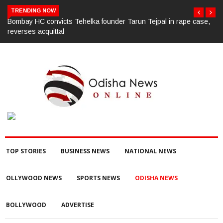
TRENDING NOW
e,
ସାମ୍ବାଦିକ ଭବନରେ ମେଗା ରକ୍ତଦାନ ଶିବିର, ୯୩ ୟୁନିଟ୍ ସଂଗୃହିତ;ଜୀବନ ପାଇଁ
ରକ୍ତଦାତାଙ୍କ ଭୂମିକା ଗୁରୁତ୍ୱପୂର୍ଣ୍ଣ ଚଳିତ ବର୍ଷ ଶିବିର ମଧ୍ୟରେ ରେକର୍ଡ଼
TOP STORIES
BUSINESS NEWS
NATIONAL NEWS
OLLYWOOD NEWS
SPORTS NEWS
ODISHA NEWS
BOLLYWOOD
ADVERTISE