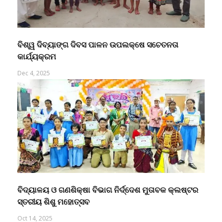
ବିଶ୍ୱ ଦିବ୍ୟାଙ୍ଗ ଦିବସ ପାଳନ ଉପଲକ୍ଷେ ସଚେତନତା
କାର୍ଯ୍ୟକ୍ରମ
Dec 4, 2025
ବିଦ୍ୟାଳୟ ଓ ଗଣଶିକ୍ଷା ବିଭାଗ ନିର୍ଦ୍ଦେଶ ମୁତାବକ କ୍ଲଷ୍ଟର
ସ୍ତରୀୟ ଶିଶୁ ମହୋତ୍ସବ
Oct 14, 2025