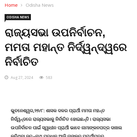
Home
Odisha News
ODISHA NEWS
ରାଜ୍ୟସଭା ଉପନିର୍ବାଚନ,
ମମତା ମହାନ୍ତ ନିର୍ଦ୍ୱନ୍ଦ୍ୱରେ
ନିର୍ବାଚିତ
Aug 27, 2024
583
ଭୁବନେଶ୍ୱର,୨୭/୮: ଶାସକ ଦଳର ପ୍ରାର୍ଥୀ ମମତା ମହନ୍ତ
ନିର୍ଦ୍ୱନ୍ଦରେ ରାଜ୍ୟସଭାକୁ ନିର୍ବାଚିତ ହୋଇଛନ୍ତି। ରାଜ୍ୟସଭା
ଉପନିର୍ବାଚନ ପାଇଁ ସ୍ୱାଧୀନ ପ୍ରାର୍ଥୀ ଭାବେ ନାମାଙ୍କନପତ୍ର ଦାଖଲ
କରିଥିବା ଜଗନ୍ନାଥ ପ୍ରଧାନ ଆଜି ତାଙ୍କର ପ୍ରାର୍ଥୀପତ୍ର