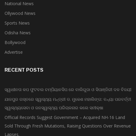
National News
Ollywood News
Sports News
Odisha News
Bollywood
Advertise
RECENT POSTS
ସ୍ୱାଧୀନତା କପ ଫୁଟବଲ ଚମ୍ପିୟାନସିପ ରେ ବାଲିଗୁଡା ଓ ସିପାଞ୍ଜିରୀ ଦଳ ବିଜୟୀ
ଯାଜପୁର ଗସ୍ତରେ ସ୍ୱାସ୍ଥ୍ୟ ମନ୍ତ୍ରୀ ଡ. ମୁକେଶ ମହାଲିଙ୍ଗ: ବନ୍ୟା ପରବର୍ତ୍ତୀ
ସ୍ୱାସ୍ଥ୍ୟସେବା ଓ ଜନସ୍ୱାସ୍ଥ୍ୟ ପରିଚାଳନାର କଲେ ସମୀକ୍ଷା
Official Records Suggest Government – Acquired NH-16 Land
Sold Through Fresh Mutations, Raising Questions Over Revenue
Lapses.