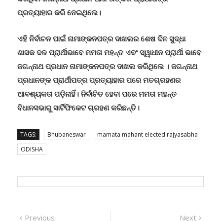
ପ୍ରତ୍ୟାହାର କରି ନେଇଥିଲେ।
ଏହି ନିର୍ବାଚନ ପାଇଁ ନାମାଙ୍କନପତ୍ର ଦାଖଲର ଶେଷ ଦିନ ସୁଦ୍ଧା
ଶାସକ ଦଳ ପ୍ରାର୍ଥୀଭାବେ ମମତା ମହନ୍ତ ଏବଂ ସ୍ୱାଧୀନ ପ୍ରାର୍ଥୀ ଭାବେ
ଜଗନ୍ନାଥ ପ୍ରଧାନ ନାମାଙ୍କନପତ୍ର ଦାଖଲ କରିଥିଲେ । ଜଗନ୍ନାଥ
ପ୍ରଧାନଙ୍କ ପ୍ରାର୍ଥୀପତ୍ର ପ୍ରତ୍ୟାହାର ପରେ ମତଗ୍ରହଣର
ଆବଶ୍ୟକତା ପଡ଼ିନାହିଁ। ନିର୍ବାଚିତ ହେବା ପରେ ମମତା ମହନ୍ତ
ବିଧାନସଭାରୁ ସାର୍ଟିଫିକେଟ ଗ୍ରହଣ କରିଛନ୍ତି।
TAGS:
Bhubaneswar
mamata mahant elected rajyasabha
ODISHA
Post
Previous
Next
Previous
Next