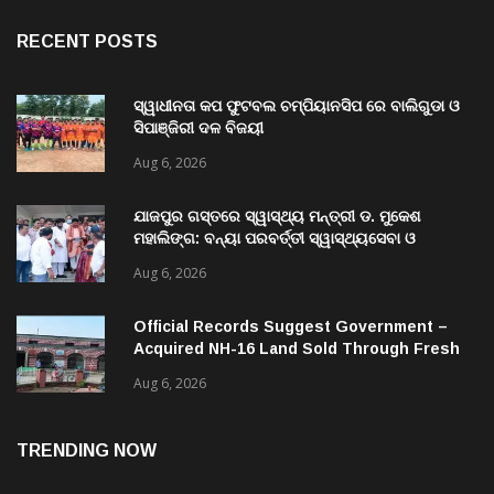
RECENT POSTS
ସ୍ୱାଧୀନତା କପ ଫୁଟବଲ ଚମ୍ପିୟାନସିପ ରେ ବାଲିଗୁଡା ଓ
ସିପାଞ୍ଜିରୀ ଦଳ ବିଜୟୀ
Aug 6, 2026
ଯାଜପୁର ଗସ୍ତରେ ସ୍ୱାସ୍ଥ୍ୟ ମନ୍ତ୍ରୀ ଡ. ମୁକେଶ
ମହାଲିଙ୍ଗ: ବନ୍ୟା ପରବର୍ତ୍ତୀ ସ୍ୱାସ୍ଥ୍ୟସେବା ଓ
ଜନସ୍ୱାସ୍ଥ୍ୟ ପରିଚାଳନାର କଲେ ସମୀକ୍ଷା
Aug 6, 2026
Official Records Suggest Government –
Acquired NH-16 Land Sold Through Fresh
Mutations, Raising Questions Over
Aug 6, 2026
Revenue Lapses.
TRENDING NOW