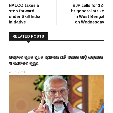
post:
post:
NALCO takes a
BJP calls for 12-
navigation
step forward
hr general strike
under Skill India
in West Bengal
Initiative
on Wednesday
RELATED POSTS
ରାଜ୍ୟରେ ପୃଥକ ପୃଥକ ସ୍ଥାନରେ ଆଜି ସକାଳେ ଗାଡ଼ି ଧକ୍କାରେ
୩ ଜଣଙ୍କର ମୃତ୍ୟୁ
Oct 8, 2023