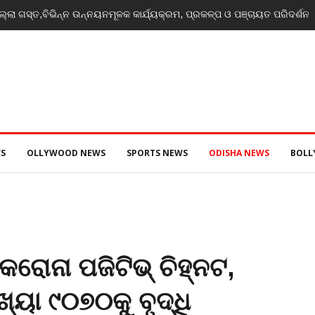
୍ଲା ଗସ୍ତ,ବିଭିନ୍ନ ଉନ୍ନୟନମୂଳକ କାର୍ଯ୍ୟକ୍ରମ, ପ୍ରକଳ୍ପ ଓ ପଞ୍ଚାୟତ ପରିଦର୍ଶନ
S
OLLYWOOD NEWS
SPORTS NEWS
ODISHA NEWS
BOL
କରୋନା ପଜିଟିଭ୍ ଚିହ୍ନଟ,
୍ୟା ୯୦୭୦କୁ ବୃଦ୍ଧି