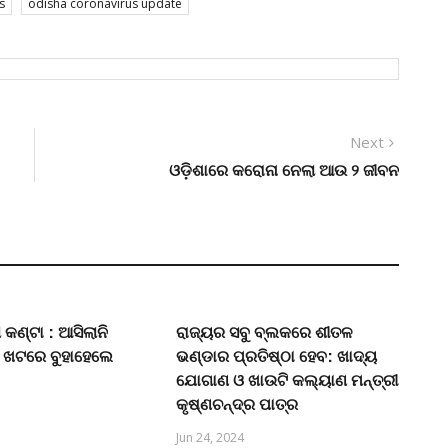
s
odisha coronavirus update
Next
Next
post:
ଓଡ଼ିଶାରେ କରୋନା ନେଲା ଆଉ ୨ ଜୀବନ
ା କଣ୍ଟା : ଆସିଲାନି
ରାଜ୍ୟର ସବୁ ବ୍ଲକରେ ଶୀତଳ
: ଖଟରେ ବୁହାହେଲେ
ଭଣ୍ଡାର ପ୍ରତିଷ୍ଠା ହେବ: ଖାଦ୍ୟ
ଯୋଗାଣ ଓ ଖାଉଟି କଲ୍ୟାଣ ମନ୍ତ୍ରୀ
କୃଷ୍ଣଚନ୍ଦ୍ର ପାତ୍ର
Jun 24, 2024