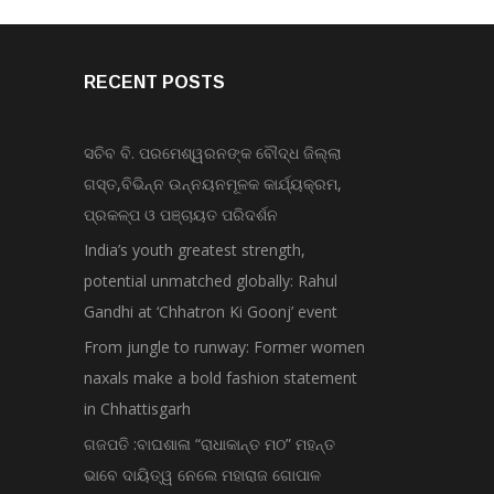
RECENT POSTS
ସଚିବ ବି. ପରମେଶ୍ୱରନଙ୍କ ବୌଦ୍ଧ ଜିଲ୍ଲା
ଗସ୍ତ,ବିଭିନ୍ନ ଉନ୍ନୟନମୂଳକ କାର୍ଯ୍ୟକ୍ରମ,
ପ୍ରକଳ୍ପ ଓ ପଞ୍ଚାୟତ ପରିଦର୍ଶନ
India’s youth greatest strength,
potential unmatched globally: Rahul
Gandhi at ‘Chhatron Ki Goonj’ event
From jungle to runway: Former women
naxals make a bold fashion statement
in Chhattisgarh
ଗଜପତି :ବାଘଶାଳା “ରାଧାକାନ୍ତ ମଠ” ମହନ୍ତ
ଭାବେ ଦାୟିତ୍ୱ ନେଲେ ମହାରାଜ ଗୋପାଳ