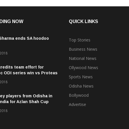
DING NOW
QUICK LINKS
 Sharma ends SA hoodoo
Top Stories
Business News
 2018
National News
credits team effort for
Ollywood News
ic ODI series win vs Proteas
Sports News
 2018
Odisha News
Bollywood
ey players from Odisha in
ndia for Azlan Shah Cup
Advertise
 2018