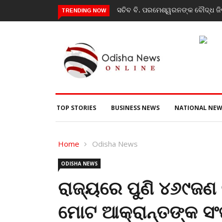
ସଚିବ ବି. ପରମେଶ୍ୱରନଙ୍କ ବୌଦ୍ଧ ଜିଲ
TRENDING NOW
TOP STORIES
BUSINESS NEWS
NATIONAL NEW
Home
Odisha News
ODISHA NEWS
ରାଜ୍ୟରେ ପୁଣି ୪୬୯ଜଣ 
ମୋଟ ଆକ୍ରାନ୍ତଙ୍କ ସଂଖ