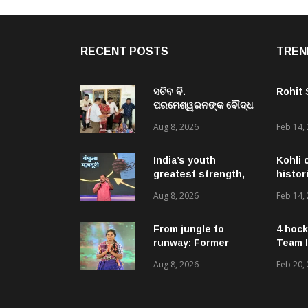
RECENT POSTS
TREN
ସଚିବ ବି.
Rohit
ପରମେଶ୍ୱରନଙ୍କ ବୌଦ୍ଧ
ଜିଲ୍ଲା ଗସ୍ତ,ବିଭିନ୍ନ
Aug 8, 2026
Feb 14,
ଉନ୍ନୟନମୂଳକ
କାର୍ଯ୍ୟକ୍ରମ, ପ୍ରକଳ୍ପ ଓ
ପଞ୍ଚାୟତ ପରିଦର୍ଶନ
India’s youth
Kohli 
greatest strength,
histor
potential unmatched
Aug 8, 2026
Feb 14,
globally: Rahul
Gandhi at ‘Chhatron
Ki Goonj’ event
From jungle to
4 hock
runway: Former
Team I
women naxals make
Aug 8, 2026
Feb 20,
a bold fashion
statement in
Chhattisgarh