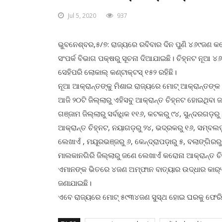
Jul 5, 2020
937
ଭୁବନେଶ୍ବର,୫/୭: ରାଜ୍ୟରେ ରବିବାର ଦିନ ପୁଣି ୪୬୯ଜଣ କର
ସଂପର୍କ ବିଭାଗ ପକ୍ଷରୁ ସୂଚନା ଦିଆଯାଇଛି। ଚିହ୍ନଟ ନୂଆ ୪
ସେହିପରି ଲୋକାଲ୍ କଣ୍ଟାକ୍ଟସ୍ ୧୫୨ ରହିଛି।
ନୂଆ ଆକ୍ରାନ୍ତଙ୍କୁ ମିଶାଇ ରାଜ୍ୟରେ ମୋଟ୍ ଆକ୍ରାନ୍ତଙ୍କ 
ଆଜି ୨୦ଟି ଜିଲ୍ଲାରୁ ଏହିସବୁ ଆକ୍ରାନ୍ତ ଚିହ୍ନଟ ହୋଇଥିବା 
ଗଞ୍ଜାମ ଜିଲ୍ଲାରୁ ସର୍ବାଧିକ ୧୧୬, କଟକରୁ ୯୪, ସୁନ୍ଦରଗଡ଼ରୁ
ଆକ୍ରାନ୍ତ ଚିହ୍ନଟ, ନୟାଗଡ଼ରୁ ୨୪, ଭଦ୍ରକରୁ ୧୬, ସମ୍ବଲପ
ଲେଖାଏଁ , ମୟୂରଭଞ୍ଜରୁ ୬, କେନ୍ଦ୍ରାପଡ଼ାରୁ ୫, ବଲାଙ୍ଗିର
ମାଲକାନଗିରି ଜିଲ୍ଲାରୁ ଜଣେ ଲେଖାଏଁ କରୋନା ଆକ୍ରାନ୍ତ ଚି
ଏମାନଙ୍କ ଭିତରେ ୪ଜଣ ଅମ୍ଫାନ ବାତ୍ୟାର ଉଦ୍ଧାର କାର‌୍ୟ
ଜଣାଯାଇଛି।
ଏବେ ରାଜ୍ୟରେ ମୋଟ୍ ୫୯୩୪ଜଣ ସୁସ୍ଥ ହୋଇ ଘରକୁ ଫେରିଥି