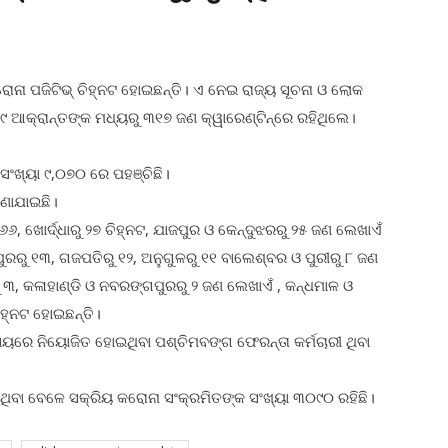
ୋନା ପଜିଟିଭ୍ ଚିହ୍ନଟ ହୋଇଛନ୍ତି। ଏ ନେଇ ରାଜ୍ୟ ସୂଚନା ଓ ଲୋକ
୬୯ ଆକ୍ରାନ୍ତଙ୍କ ମଧ୍ୟରୁ ୩୧୭ ଜଣ କ୍ୱାରେଣ୍ଟିନ୍ରେ ରହିଥିଲେ।
ସଂଖ୍ୟା ୯,୦୭୦ ରେ ପହଞ୍ଚିଛି।
ଜଣାଯାଇଛି।
 ୬୬, ଖୋର୍ଦ୍ଧାରୁ ୨୭ ଚିହ୍ନଟ, ଯାଜପୁର ଓ କେନ୍ଦୁଝରରୁ ୨୫ ଜଣ ଲେଖାଏଁ
ୁରରୁ ୧୩, ଗଜପତିରୁ ୧୨, ଅନୁଗୁଳରୁ ୧୧ ବାଲେଶ୍ବର ଓ ପୁରୀରୁ ୮ ଜଣ
ରୁ ୩, କଳାହାଣ୍ଡି ଓ ନବରଙ୍ଗପୁରରୁ ୨ ଜଣ ଲେଖାଏଁ , କନ୍ଧମାଳ ଓ
ହ୍ନଟ ହୋଇଛନ୍ତି।
୍ୟରେ ନିୟୋଜିତ ହୋଇଥିବା ପଶ୍ଚିମବଙ୍ଗ ଫେରନ୍ତା କର୍ମଚାରୀ ଥିବା
ବା ବେଳେ ସକ୍ରିୟ କରୋନା ସଂକ୍ରମିତଙ୍କ ସଂଖ୍ୟା ୩୦୯୦ ରହିଛି।