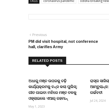
TAGS:
coronavirus pandemic
odisha breaking new
Post
Previous
Previous
post:
PM did visit hospital, not conference
navigation
hall, clarifies Army
RELATED POSTS
ଅଧାରୁ ମଞ୍ଚ ଉପରକୁ ଚଢ଼ି
ରାସ୍ତା ସାଜିଲ
କାର୍ଯ୍ୟକ୍ରମକୁ ବନ୍ଦ କଲା ପୁଲିସ୍;
ଆମ୍ବୁଲାନ୍ସ
ଗୀତ ଗାଇବା ମଝିରେ ମଞ୍ଚ ତଳକୁ
ଗର୍ଭବତୀ
ଓହ୍ଲାଇଲେ ଏଆର୍ ରହମାନ୍
Jul 24, 2024
May 1, 2023