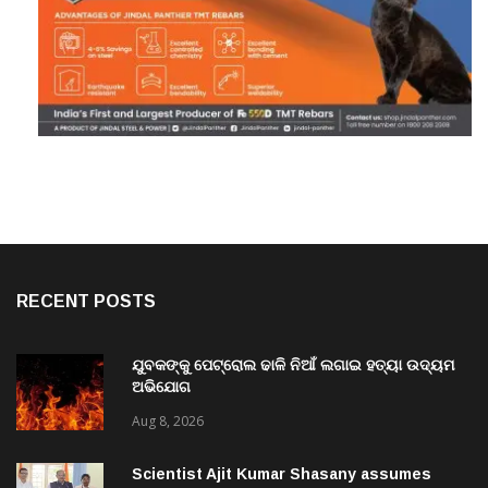
RECENT POSTS
ଯୁବକଙ୍କୁ ପେଟ୍ରୋଲ ଢାଳି ନିଆଁ ଲଗାଇ ହତ୍ୟା ଉଦ୍ୟମ
ଅଭିଯୋଗ
Aug 8, 2026
Scientist Ajit Kumar Shasany assumes