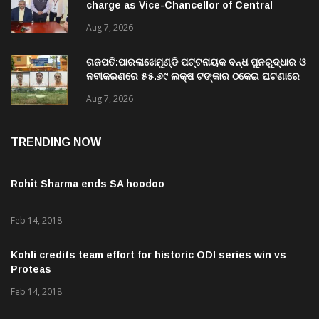
charge as Vice-Chancellor of Central
University of Odisha
Aug 7, 2026
ଗଜପତି:ପାରଳାଖେମୁଣ୍ଡି ପଟ୍ଟନାୟକ ବନ୍ଧ ପୁନରୁଦ୍ଧାର ଓ
ନବୀକରଣରେ ୫୫.୬୯ ଲକ୍ଷ ଟଙ୍କାର ଠକେଇ ଘଟଣାରେ
ଭିଜିଲାନ୍ସ ଦୁଇ ଜଣ ଯନ୍ତ୍ରୀ ଏବଂ ଜଣେ ଠିକାଦାରଙ୍କୁ
Aug 7, 2026
ଗିରଫ କରି ବ୍ରହ୍ମପୁର ଭିଜିଲାନ୍ସ କୋର୍ଟ ଚାଲାଣ
TRENDING NOW
Rohit Sharma ends SA hoodoo
Feb 14, 2018
Kohli credits team effort for historic ODI series win vs
Proteas
Feb 14, 2018