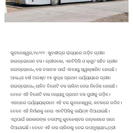
ଭୁବନେଶ୍ୱର,୨୪/୧୨ : ଖୁବଶୀଘ୍ର ରାଜ୍ୟରେ ଗଡ଼ିବ ଗ୍ରୀନ
ହାଇଡ୍ରୋଜେନ ବସ। ଗ୍ରୀଡକୋ, ଏନଟିପିସି ଓ କ୍ରୁଟ ସହିତ ଗ୍ରୀନ
ହାଇଡ୍ରୋଜେନ୍ ବସ ଚଳାଚଳ ପାଇଁ ଏମଓୟୁ ସ୍ୱାକ୍ଷରିତ ହୋଇଛି।
ଆସନ୍ତା ବର୍ଷ ଅଗଷ୍ଟ ୧୫ ସୁଦ୍ଧା ପ୍ରଥମ ପର୍ଯ୍ୟାୟରେ ଗ୍ରୀନ
ହାଇଡ୍ରୋଜେନ୍ ଚାଳିତ ତିନୋଟି ବସ ଚାଲିବା ନେଇ ନିର୍ଦେଶ ହୋଇଛି।
ତେବେ ଏହି ତିନୋଟି ବାସ ମଧ୍ୟରୁ ପ୍ରଥମ ବସ ପୁରୀକୁ ଗଡ଼ିବ।
ଏହାପରେ ପର୍ଯ୍ୟାୟକ୍ରମେ ଏହି ବସ ଭୁବନେଶ୍ୱର, କଟକରେ ଗଡିବ।
ତେବେ ଏହି ନିର୍ମାଣକୁ ନେଇ ଏନଟିପିସିକୁ ଦାୟିତ୍ଵ ଦିଆଯାଇଛି।
ଏଥିପାଇଁ ସରକାରଙ୍କ ତରଫରୁ ଭୁବନେଶ୍ବର ଗାଡ଼କଣରେ ଜାଗା
ଦିଆଯାଇଛି। ତେବେ ଏହି ବାସ ଚାଲିବାକୁ ନେଇ ଉପମୁଖ୍ୟମନ୍ତ୍ରୀ