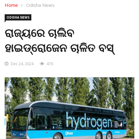
Home
Odisha News
ODISHA NEWS
ରାଜ୍ୟରେ ଚାଲିବ
ହାଇଡ୍ରୋଜେନ ଚାଳିତ ବସ୍‌
Dec 24, 2024
476