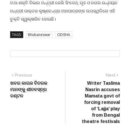
ତଥା ଶକ୍ତି ବିଭାଗ ମନ୍ତ୍ରୀ କେଭି ସିଂଦେଓ, ଗୃହ ଓ ନଗର ଉନ୍ନୟନ
ମନ୍ତ୍ରୀ ଡାକ୍ତର କୃଷ୍ଣଚନ୍ଦ୍ର ମହାପାତ୍ରଙ୍କ ଉପସ୍ଥିତିରେ ଏହି
ଚୁକ୍ତି ସ୍ୱାକ୍ଷରିତ ହୋଇଛି।
TAGS:
Bhubaneswar
ODISHA
Post
Previous
Next
Previous
Next
post:
post:
ଖବର କାଗଜ ବିତରକ
Writer Taslima
navigation
ମାନଙ୍କୁ ଶୀତବସ୍ତ୍ର
Nasrin accuses
ବଣ୍ଟନ
Mamata govt of
forcing removal
of ‘Lajja’ play
from Bengal
theatre festivals