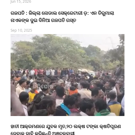
Jun 15, 2026
ଗଜପତି : ଜିଲ୍ଲା ନୋଡାଲ ସେକ୍ରେଟାରୀ ଡ଼: ଏନ ତିରୁମାଲା
ନାଏକଙ୍କ ଦୁଇ ଦିନିଆ ଗଜପତି ଗସ୍ତ
Sep 10, 2025
ହାତୀ ଆକ୍ରମଣରେ ଯୁବକ ମୃତ,୨୦ ଲକ୍ଷ ଟଙ୍କା କ୍ଷତିପୂରଣ
ଦେବାକୁ ଦାବି କରିଛନ୍ତି ଅଞ୍ଚଳବାସୀ