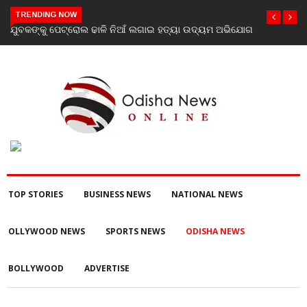
TRENDING NOW
ଯୋଗ
Scientist Ajit Kumar Shasany assumes charge as Vice-
Chancellor of Central University of Odisha
TOP STORIES
BUSINESS NEWS
NATIONAL NEWS
OLLYWOOD NEWS
SPORTS NEWS
ODISHA NEWS
BOLLYWOOD
ADVERTISE