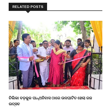
RELATED POSTS
ଚିଲିକା ବଡ଼କୁଳ ପାନ୍ଥନିବାସ ଠାରେ ଉଦଘାଟିତ ହେଲା ରଜ
ଉତ୍ସବ