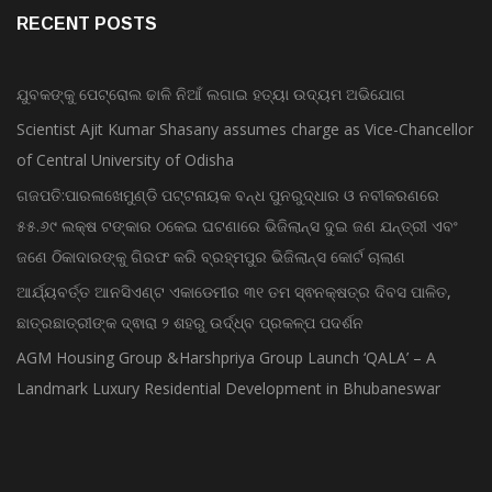
RECENT POSTS
ଯୁବକଙ୍କୁ ପେଟ୍ରୋଲ ଢାଳି ନିଆଁ ଲଗାଇ ହତ୍ୟା ଉଦ୍ୟମ ଅଭିଯୋଗ
Scientist Ajit Kumar Shasany assumes charge as Vice-Chancellor
of Central University of Odisha
ଗଜପତି:ପାରଳାଖେମୁଣ୍ଡି ପଟ୍ଟନାୟକ ବନ୍ଧ ପୁନରୁଦ୍ଧାର ଓ ନବୀକରଣରେ
୫୫.୬୯ ଲକ୍ଷ ଟଙ୍କାର ଠକେଇ ଘଟଣାରେ ଭିଜିଲାନ୍ସ ଦୁଇ ଜଣ ଯନ୍ତ୍ରୀ ଏବଂ
ଜଣେ ଠିକାଦାରଙ୍କୁ ଗିରଫ କରି ବ୍ରହ୍ମପୁର ଭିଜିଲାନ୍ସ କୋର୍ଟ ଚାଲାଣ
ଆର୍ଯ୍ୟବର୍ତ୍ତ ଆନସିଏଣ୍ଟ ଏକାଡେମୀର ୩୧ ତମ ସ୍ଵନକ୍ଷତ୍ର ଦିବସ ପାଳିତ,
ଛାତ୍ରଛାତ୍ରୀଙ୍କ ଦ୍ଵାରା ୨ ଶହରୁ ଉର୍ଦ୍ଧ୍ବ ପ୍ରକଳ୍ପ ପଦର୍ଶନ
AGM Housing Group &Harshpriya Group Launch ‘QALA’ – A
Landmark Luxury Residential Development in Bhubaneswar