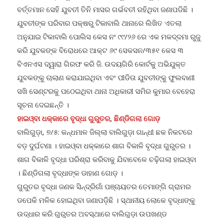
ବର୍ତ୍ତମାନ ସେହି ଯୁବତୀ ତିନି ମାସର ଗର୍ଭବତୀ ରହିଥିବା ଜଣାପଡିଛି ।
ଯୁବତୀଙ୍କ ପରିବାର ପକ୍ଷରୁ ଟିକାବାଲି ଥାନାରେ ଲିଖିତ ଏତଲା
ଅନୁଯାଇ ଟିକାବାଲି ପୋଲିସ କେସ ନଂ ୯୯/୨୬ ରେ ଏକ ମକଦ୍ଦମା ରୁଜୁ
କରି ଯୁବକଙ୍କ ବିରୋଧରେ ଆକ୍ଟ ୬୯ ସେକସନ/୩୫୧ କେସ ୩
ବିଏନଏସ ଦ୍ୱାରା ଗିରଫ କରି ଜି. ଉଦୟଗିରି କୋର୍ଟକୁ ଅଭିଯୁକ୍ତ
ଯୁବକଙ୍କୁ ଚାଲାଣ କରାଯାଇଥିବା ଏବଂ ପୀଡିତା ଯୁବତୀଙ୍କୁ ଫୁଲବାଣୀ
ସଖି ସେଣ୍ଟରକୁ ପଠେଇଥିବା ଥାନା ଅଧିକାରୀ ସମିର କୁମାର ବେହେରା
ସୂଚନା ଦେଇଛନ୍ତି ।
ହାଇଓ୍ବା ଧକ୍କାରେ ବୃଦ୍ଧା ଗୁରୁତର, ଛିଣ୍ଡିଗଲା ଗୋଡ଼
ବାଲିଗୁଡ଼ା, ୭/୫: କନ୍ଧମାଳ ଜିଲ୍ଲା ବାଲିଗୁଡ଼ା ଗାନ୍ଧୀ ଛକ ନିକଟରେ
ବଡ଼ ଦୁର୍ଘଟଣା । ହାଇଓ୍ବା ଧକ୍କାରେ ଶାଗ ବିକାଳି ବୃଦ୍ଧା ଗୁରୁତର ।
ଶାଗ ବିକାଳି ବୃଦ୍ଧା ପରିଶ୍ରା କରିବାକୁ ଯିବାବେଳେ ଚଢ଼ିଗଲା ହାଇଓ୍ବା
। ଛିଣ୍ଡିଗଲା ବୃଦ୍ଧାଙ୍କ ଡାହାଣ ଗୋଡ଼ ।
ଗୁରୁତର ବୃଦ୍ଧା ଜଣକ ସିନ୍ଦ୍ରିଗାଁ ପଞ୍ଚାୟତର ତେମାଙ୍ଗି ଗ୍ରାମର
ଡପେକି ମଳିକ ହୋଇଥିବା ଜଣାପଡ଼ିଛି । ସ୍ଥାନୀୟ ଲୋକେ ବୃଦ୍ଧାଙ୍କୁ
ଉଦ୍ଧାର କରି ଗୁରୁତର ଅବସ୍ଥାରେ ବାଲିଗୁଡ଼ା ଉପଖଣ୍ଡ