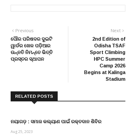
Post
Previous
Next
Previous
Next
post:
post:
ପୌର ପରିଷଦର ଦୁଇଟି
2nd Edition of
navigation
ୱାର୍ଡର ଖେଳ ପଡ଼ିଆର
Odisha TSAF
ଉନ୍ନତି ନିମନ୍ତେ ଭିତ୍ତି
Sport Climbing
ପ୍ରସ୍ତର ସ୍ଥାପନ
HPC Summer
Camp 2026
Begins at Kalinga
Stadium
RELATED POSTS
ନୟାଗଡ଼ : ସମାଜ କଲ୍ୟାଣ ପାଇଁ ରକ୍ତଦାନ ଶିବିର
Aug 25, 2023