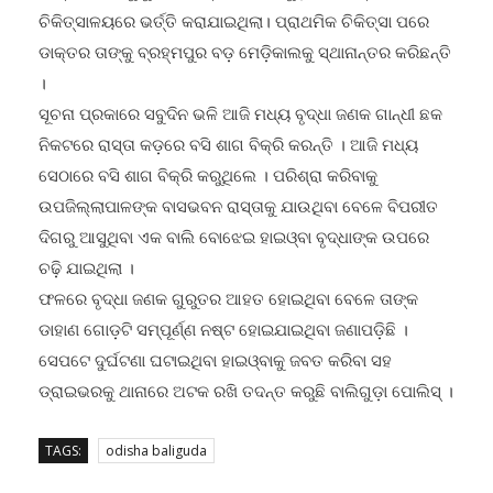
ଚିକିତ୍ସାଳୟରେ ଭର୍ତ୍ତି କରାଯାଇଥିଲା। ପ୍ରାଥମିକ ଚିକିତ୍ସା ପରେ
ଡାକ୍ତର ତାଙ୍କୁ ବ୍ରହ୍ମପୁର ବଡ଼ ମେଡ଼ିକାଲକୁ ସ୍ଥାନାନ୍ତର କରିଛନ୍ତି
।
ସୂଚନା ପ୍ରକାରେ ସବୁଦିନ ଭଳି ଆଜି ମଧ୍ୟ ବୃଦ୍ଧା ଜଣକ ଗାନ୍ଧୀ ଛକ
ନିକଟରେ ରାସ୍ତା କଡ଼ରେ ବସି ଶାଗ ବିକ୍ରି କରନ୍ତି । ଆଜି ମଧ୍ୟ
ସେଠାରେ ବସି ଶାଗ ବିକ୍ରି କରୁଥିଲେ । ପରିଶ୍ରା କରିବାକୁ
ଉପଜିଲ୍ଲାପାଳଙ୍କ ବାସଭବନ ରାସ୍ତାକୁ ଯାଉଥିବା ବେଳେ ବିପରୀତ
ଦିଗରୁ ଆସୁଥିବା ଏକ ବାଲି ବୋଝେଇ ହାଇଓ୍ବା ବୃଦ୍ଧାଙ୍କ ଉପରେ
ଚଢ଼ି ଯାଇଥିଲା ।
ଫଳରେ ବୃଦ୍ଧା ଜଣକ ଗୁରୁତର ଆହତ ହୋଇଥିବା ବେଳେ ତାଙ୍କ
ଡାହାଣ ଗୋଡ଼ଟି ସମ୍ପୂର୍ଣ୍ଣ ନଷ୍ଟ ହୋଇଯାଇଥିବା ଜଣାପଡ଼ିଛି ।
ସେପଟେ ଦୁର୍ଘଟଣା ଘଟାଇଥିବା ହାଇଓ୍ବାକୁ ଜବତ କରିବା ସହ
ଡ୍ରାଇଭରକୁ ଥାନାରେ ଅଟକ ରଖି ତଦନ୍ତ କରୁଛି ବାଲିଗୁଡ଼ା ପୋଲିସ୍ ।
TAGS:
odisha baliguda