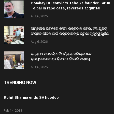
Bombay HC convicts Tehelka founder Tarun
Tejpal in rape case, reverses acquittal
Aug 6, 2026
ସାମ୍ବାଦିକ ଭବନରେ ମେଗା ରକ୍ତଦାନ ଶିବିର, ୯୩ ୟୁନିଟ୍
ସଂଗୃହିତ;ଜୀବନ ପାଇଁ ରକ୍ତଦାତାଙ୍କ ଭୂମିକା ଗୁରୁତ୍ୱପୂର୍ଣ୍ଣ
ଚଳିତ ବର୍ଷ ଶିବିର ମଧ୍ୟରେ ରେକର୍ଡ଼
Aug 6, 2026
ବନ୍ୟା ଓ ପରବର୍ତ୍ତୀ ବିପର୍ଯ୍ୟୟ ପରିଚାଳନାରେ
ରାଜ୍ୟସରକାରଙ୍କ ବିଫଳତା ବିଜେଡି ପକ୍ଷରୁ
ରାଜ୍ୟପାଳଙ୍କୁ ଦାବୀପତ୍ର ପ୍ରଦାନ
Aug 6, 2026
TRENDING NOW
Rohit Sharma ends SA hoodoo
Feb 14, 2018