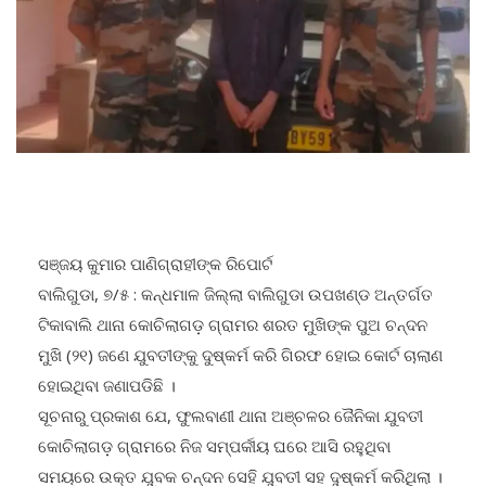
ସଞ୍ଜୟ କୁମାର ପାଣିଗ୍ରାହୀଙ୍କ ରିପୋର୍ଟ
ବାଲିଗୁଡା, ୭/୫ : କନ୍ଧମାଳ ଜିଲ୍ଲା ବାଲିଗୁଡା ଉପଖଣ୍ଡ ଅନ୍ତର୍ଗତ
ଟିକାବାଲି ଥାନା କୋଚିଲାଗଡ଼ ଗ୍ରାମର ଶରତ ମୁଖିଙ୍କ ପୁଅ ଚନ୍ଦନ
ମୁଖି (୨୧) ଜଣେ ଯୁବତୀଙ୍କୁ ଦୁଷ୍କର୍ମ କରି ଗିରଫ ହୋଇ କୋର୍ଟ ଚାଲାଣ
ହୋଇଥିବା ଜଣାପଡିଛି ।
ସୂଚନାରୁ ପ୍ରକାଶ ଯେ, ଫୁଲବାଣୀ ଥାନା ଅଞ୍ଚଳର ଜୈନିକା ଯୁବତୀ
କୋଚିଲାଗଡ଼ ଗ୍ରାମରେ ନିଜ ସମ୍ପର୍କୀୟ ଘରେ ଆସି ରହୁଥିବା
ସମୟରେ ଉକ୍ତ ଯୁବକ ଚନ୍ଦନ ସେହି ଯୁବତୀ ସହ ଦୁଷ୍କର୍ମ କରିଥିଲା ।