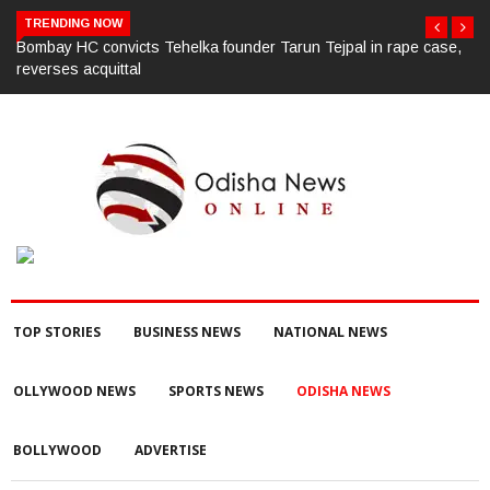
TRENDING NOW
e,
ସାମ୍ବାଦିକ ଭବନରେ ମେଗା ରକ୍ତଦାନ ଶିବିର, ୯୩ ୟୁନିଟ୍ ସଂଗୃହିତ;ଜୀବନ ପାଇଁ
ରକ୍ତଦାତାଙ୍କ ଭୂମିକା ଗୁରୁତ୍ୱପୂର୍ଣ୍ଣ ଚଳିତ ବର୍ଷ ଶିବିର ମଧ୍ୟରେ ରେକର୍ଡ଼
TOP STORIES
BUSINESS NEWS
NATIONAL NEWS
OLLYWOOD NEWS
SPORTS NEWS
ODISHA NEWS
BOLLYWOOD
ADVERTISE