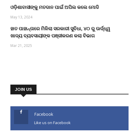
ଓଡ଼ିଶାବାସୀଙ୍କୁ ମତଦାନ ପାଇଁ ଅପିଲ କଲେ ମୋଦି
May 13, 2024
ହାତ ପାହାନ୍ତାରେ ମିଳିଲା ସରକାରୀ ସୁବିଧା, ୪୦ ରୁ ଊର୍ଦ୍ଧ୍ୱ
ଖାଦ୍ୟ ବ୍ୟବସାୟୀଙ୍କ ପଞ୍ଜୀକରଣ କଲା ବିଭାଗ
Mar 21, 2025
JOIN US
Facebook
Like us on Facebook