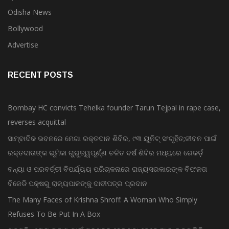
Odisha News
Bollywood
Advertise
RECENT POSTS
Bombay HC convicts Tehelka founder Tarun Tejpal in rape case,
reverses acquittal
ସାମ୍ବାଦିକ ଭବନରେ ମେଗା ରକ୍ତଦାନ ଶିବିର, ୯୩ ୟୁନିଟ୍ ସଂଗୃହିତ;ଜୀବନ ପାଇଁ
ରକ୍ତଦାତାଙ୍କ ଭୂମିକା ଗୁରୁତ୍ୱପୂର୍ଣ୍ଣ ଚଳିତ ବର୍ଷ ଶିବିର ମଧ୍ୟରେ ରେକର୍ଡ଼
ବନ୍ୟା ଓ ପରବର୍ତ୍ତୀ ବିପର୍ଯ୍ୟୟ ପରିଚାଳନାରେ ରାଜ୍ୟସରକାରଙ୍କ ବିଫଳତା
ବିଜେଡି ପକ୍ଷରୁ ରାଜ୍ୟପାଳଙ୍କୁ ଦାବୀପତ୍ର ପ୍ରଦାନ
The Many Faces of Krishna Shroff: A Woman Who Simply
Refuses To Be Put In A Box