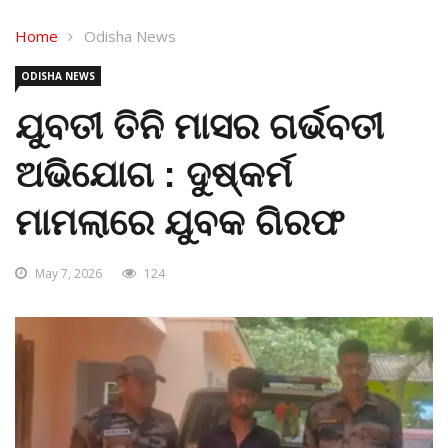
Home
Odisha News
ODISHA NEWS
ଯୁବତୀ ତିନି ମାସର ଗର୍ଭବତୀ
ଅଭିଯୋଗ : ଦୁଷ୍କର୍ମ
ମାମଲାରେ ଯୁବକ ଗିରଫ
May 7, 2026
124