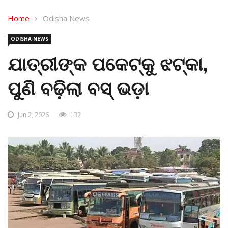
Home
Odisha News
ODISHA NEWS
ଯାତ୍ରୀଙ୍କ ପକେଟ୍‌କୁ ଝଟ୍‌କା,
ପୁଣି ବଢ଼ିଲା ବସ୍ ଭଡ଼ା
Jun 2, 2026
132