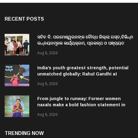
RECENT POSTS
ସଚିବ ବି. ପରମେଶ୍ୱରନଙ୍କ ବୌଦ୍ଧ ଜିଲ୍ଲା ଗସ୍ତ,ବିଭିନ୍ନ
ଉନ୍ନୟନମୂଳକ କାର୍ଯ୍ୟକ୍ରମ, ପ୍ରକଳ୍ପ ଓ ପଞ୍ଚାୟତ
ପରିଦର୍ଶନ
Aug 8, 2026
India’s youth greatest strength, potential
unmatched globally: Rahul Gandhi at
‘Chhatron Ki Goonj’ event
Aug 8, 2026
From jungle to runway: Former women
naxals make a bold fashion statement in
Chhattisgarh
Aug 8, 2026
TRENDING NOW