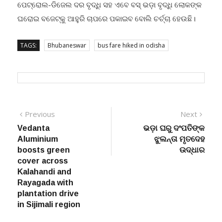
ପେଟ୍ରୋଲ-ଡିଜେଲ ଦର ବୃଦ୍ଧି ସହ ଏବେ ବସ୍ ଭଡ଼ା ବୃଦ୍ଧି ଲୋକଙ୍କ
ଘରୋଇ ବଜେଟ୍‌କୁ ଆହୁରି ଚାପରେ ପକାଇବ ବୋଲି ଚର୍ଚ୍ଚା ହେଉଛି।
TAGS:
Bhubaneswar
bus fare hiked in odisha
Post
Previous
Next
Previous
Next
post:
post:
Vedanta
ଭଡ଼ା ଘରୁ ଦଂପତିଙ୍କ
navigation
Aluminium
ଝୁଲନ୍ତା ମୃତଦେହ
boosts green
ଉଦ୍ଧାର
cover across
Kalahandi and
Rayagada with
plantation drive
in Sijimali region