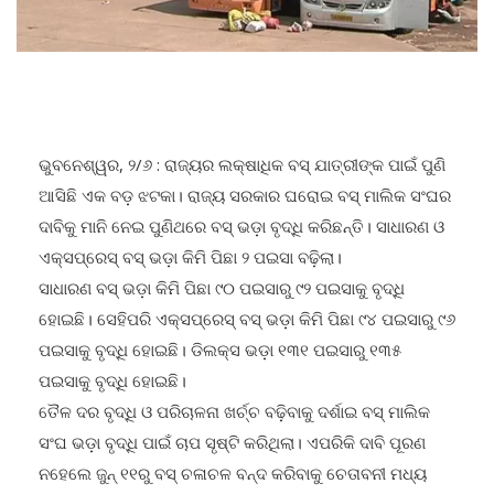
ଭୁବନେଶ୍ୱର, ୨/୬ : ରାଜ୍ୟର ଲକ୍ଷାଧିକ ବସ୍ ଯାତ୍ରୀଙ୍କ ପାଇଁ ପୁଣି
ଆସିଛି ଏକ ବଡ଼ ଝଟକା। ରାଜ୍ୟ ସରକାର ଘରୋଇ ବସ୍ ମାଲିକ ସଂଘର
ଦାବିକୁ ମାନି ନେଇ ପୁଣିଥରେ ବସ୍ ଭଡ଼ା ବୃଦ୍ଧି କରିଛନ୍ତି। ସାଧାରଣ ଓ
ଏକ୍ସପ୍ରେସ୍ ବସ୍ ଭଡ଼ା କିମି ପିଛା ୨ ପଇସା ବଢ଼ିଲା।
ସାଧାରଣ ବସ୍ ଭଡ଼ା କିମି ପିଛା ୯୦ ପଇସାରୁ ୯୨ ପଇସାକୁ ବୃଦ୍ଧି
ହୋଇଛି। ସେହିପରି ଏକ୍ସପ୍ରେସ୍ ବସ୍ ଭଡ଼ା କିମି ପିଛା ୯୪ ପଇସାରୁ ୯୬
ପଇସାକୁ ବୃଦ୍ଧି ହୋଇଛି। ଡିଲକ୍ସ ଭଡ଼ା ୧୩୧ ପଇସାରୁ ୧୩୫
ପଇସାକୁ ବୃଦ୍ଧି ହୋଇଛି।
ତୈଳ ଦର ବୃଦ୍ଧି ଓ ପରିଚାଳନା ଖର୍ଚ୍ଚ ବଢ଼ିବାକୁ ଦର୍ଶାଇ ବସ୍ ମାଲିକ
ସଂଘ ଭଡ଼ା ବୃଦ୍ଧି ପାଇଁ ଚାପ ସୃଷ୍ଟି କରିଥିଲା। ଏପରିକି ଦାବି ପୂରଣ
ନହେଲେ ଜୁନ୍ ୧୧ରୁ ବସ୍ ଚଳାଚଳ ବନ୍ଦ କରିବାକୁ ଚେତାବନୀ ମଧ୍ୟ