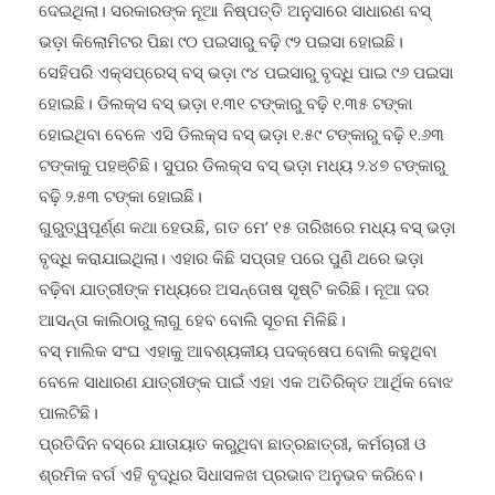
ଦେଇଥିଲା। ସରକାରଙ୍କ ନୂଆ ନିଷ୍ପତ୍ତି ଅନୁସାରେ ସାଧାରଣ ବସ୍
ଭଡ଼ା କିଲୋମିଟର ପିଛା ୯୦ ପଇସାରୁ ବଢ଼ି ୯୨ ପଇସା ହୋଇଛି।
ସେହିପରି ଏକ୍ସପ୍ରେସ୍ ବସ୍ ଭଡ଼ା ୯୪ ପଇସାରୁ ବୃଦ୍ଧି ପାଇ ୯୬ ପଇସା
ହୋଇଛି। ଡିଲକ୍ସ ବସ୍ ଭଡ଼ା ୧.୩୧ ଟଙ୍କାରୁ ବଢ଼ି ୧.୩୫ ଟଙ୍କା
ହୋଇଥିବା ବେଳେ ଏସି ଡିଲକ୍ସ ବସ୍ ଭଡ଼ା ୧.୫୯ ଟଙ୍କାରୁ ବଢ଼ି ୧.୬୩
ଟଙ୍କାକୁ ପହଞ୍ଚିଛି। ସୁପର ଡିଲକ୍ସ ବସ୍ ଭଡ଼ା ମଧ୍ୟ ୨.୪୭ ଟଙ୍କାରୁ
ବଢ଼ି ୨.୫୩ ଟଙ୍କା ହୋଇଛି।
ଗୁରୁତ୍ୱପୂର୍ଣ୍ଣ କଥା ହେଉଛି, ଗତ ମେ’ ୧୫ ତାରିଖରେ ମଧ୍ୟ ବସ୍ ଭଡ଼ା
ବୃଦ୍ଧି କରାଯାଇଥିଲା। ଏହାର କିଛି ସପ୍ତାହ ପରେ ପୁଣି ଥରେ ଭଡ଼ା
ବଢ଼ିବା ଯାତ୍ରୀଙ୍କ ମଧ୍ୟରେ ଅସନ୍ତୋଷ ସୃଷ୍ଟି କରିଛି। ନୂଆ ଦର
ଆସନ୍ତା କାଲିଠାରୁ ଲାଗୁ ହେବ ବୋଲି ସୂଚନା ମିଳିଛି।
ବସ୍ ମାଲିକ ସଂଘ ଏହାକୁ ଆବଶ୍ୟକୀୟ ପଦକ୍ଷେପ ବୋଲି କହୁଥିବା
ବେଳେ ସାଧାରଣ ଯାତ୍ରୀଙ୍କ ପାଇଁ ଏହା ଏକ ଅତିରିକ୍ତ ଆର୍ଥିକ ବୋଝ
ପାଲଟିଛି।
ପ୍ରତିଦିନ ବସ୍‌ରେ ଯାତାୟାତ କରୁଥିବା ଛାତ୍ରଛାତ୍ରୀ, କର୍ମଚାରୀ ଓ
ଶ୍ରମିକ ବର୍ଗ ଏହି ବୃଦ୍ଧିର ସିଧାସଳଖ ପ୍ରଭାବ ଅନୁଭବ କରିବେ।