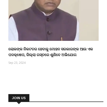
ଲୋକଙ୍କ ନିକଟତର ହେବାକୁ ମୋହନ ସରକାରଙ୍କ ଆଉ ଏକ
ପଦକ୍ଷେପ, ଜିଲ୍ଲା ଗସ୍ତରେ ଶୁଣିବେ ଅଭିଯୋଗ
Sep 23, 2024
JOIN US