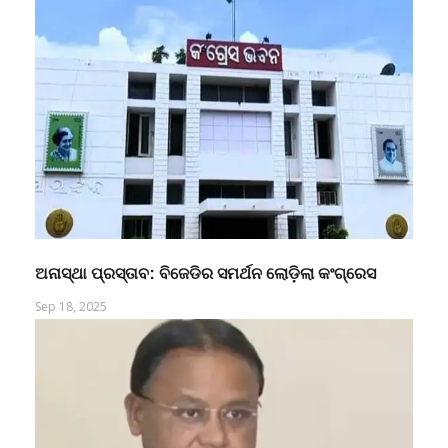
ଅନାସ୍ଥା ପ୍ରସ୍ତାବ: ବିଜେଡିର ସମର୍ଥନ ଲୋଡ଼ିଲା କଂଗ୍ରେସ
Sep 18, 2025