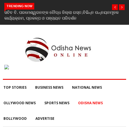
TRENDING NOW
India’s youth greatest strength, potential unmatched globally:
Rahul Gandhi at ‘Chhatron Ki Goonj’ event
TOP STORIES
BUSINESS NEWS
NATIONAL NEWS
OLLYWOOD NEWS
SPORTS NEWS
ODISHA NEWS
BOLLYWOOD
ADVERTISE