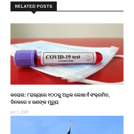
RELATED POSTS
କରୋନା: ୮ରାଜ୍ୟରେ ୧୦୦ରୁ ଅଧିକ ଲେଖାଏଁ ସଂକ୍ରମିତ,
ଦିନକରେ ୪ ଜଣଙ୍କ ମୃତ୍ୟୁ
Jun 1, 2025