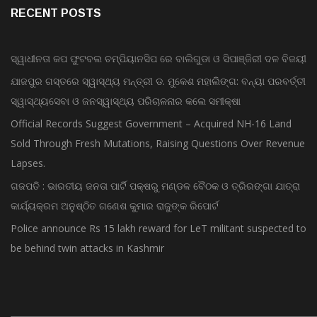
RECENT POSTS
ସ୍ୱାଧୀନତା କପ ଫୁଟବଲ ଚମ୍ପିୟାନସିପ ରେ ବାଲିଗୁଡା ଓ ସିପାଞ୍ଜିରୀ ଦଳ ବିଜୟୀ
ଯାଜପୁର ଗସ୍ତରେ ସ୍ୱାସ୍ଥ୍ୟ ମନ୍ତ୍ରୀ ଡ. ମୁକେଶ ମହାଲିଙ୍ଗ: ବନ୍ୟା ପରବର୍ତ୍ତୀ
ସ୍ୱାସ୍ଥ୍ୟସେବା ଓ ଜନସ୍ୱାସ୍ଥ୍ୟ ପରିଚାଳନାର କଲେ ସମୀକ୍ଷା
Official Records Suggest Government – Acquired NH-16 Land
Sold Through Fresh Mutations, Raising Questions Over Revenue
Lapses.
ଗଜପତି : ଭାରତୀୟ ଜନତା ପାର୍ଟି ପକ୍ଷରୁ ମଣ୍ଡଳ ବୈଠକ ଓ ତ୍ରିରଙ୍ଗା ଯାତ୍ରା
କାର୍ଯ୍ୟକ୍ରମ ଅନୁଷ୍ଠିତ ଗଣେଶ କୁମାର ରାଜୁଙ୍କ ରିପୋର୍ଟ
Police announce Rs 15 lakh reward for LeT militant suspected to
be behind twin attacks in Kashmir