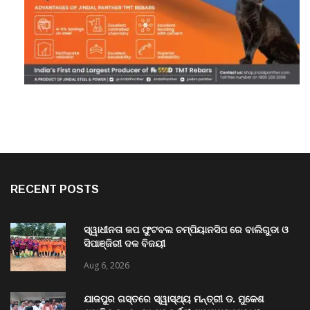
RECENT POSTS
ସ୍ୱାଧୀନତା କପ ଫୁଟବଲ ଚମ୍ପିୟାନସିପ ରେ ବାଲିଗୁଡା ଓ
ସିପାଞ୍ଜିରୀ ଦଳ ବିଜୟୀ
Aug 6, 2026
ଯାଜପୁର ଗସ୍ତରେ ସ୍ୱାସ୍ଥ୍ୟ ମନ୍ତ୍ରୀ ଡ. ମୁକେଶ