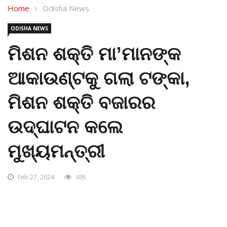
Home
Odisha News
ODISHA NEWS
ମିଶନ ଶକ୍ତି ମା’ମାନଙ୍କ
ଆକାଉଣ୍ଟକୁ ଗଲା ଟଙ୍କା,
ମିଶନ ଶକ୍ତି ବଜାରର
ଉଦ୍ଘାଟନ କଲେ
ମୁଖ୍ୟମନ୍ତ୍ରୀ
Feb 27, 2024
495