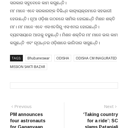
ସରକାର ସବୁବେଳେ କାମ କରୁଛନ୍ତି।
ମା’ ମାନେ ଏବେ ସରକାରଙ୍କ ବିଭିନ୍ନ କାର‌୍ୟ୍ୟକ୍ରମରେ ସହଭାଗୀ
ହେଉଛନ୍ତି। ନୂଆ ଓଡ଼ିଶା ଗଠନରେ ସାମିଲ ହୋଇଛନ୍ତି ମିଶନ ଶକ୍ତି
ମା’। ମା’ ମାନେ ଏବେ ଏସଏଚଜିରୁ ଏସଏମଇ ହୋଇଛନ୍ତି।
ବ୍ୟବସାୟରେ ଆଗକୁ ବଢୁଛନ୍ତି। ମିଶନ ଶକ୍ତିର ମା’ ମାନେ ଭଲ କାମ
କରୁଛନ୍ତି ଏବଂ ରୂପାନ୍ତର ଓଡ଼ିଶାରେ ଭାଗିଦାର ସାଜୁଛନ୍ତି।
TAGS:
Bhubaneswar
ODISHA
ODISHA CM INAGURATED
MISSION SAKTI BAZAR
Post
Previous
Next
Previous
Next
post:
post:
PM announces
‘Taking country
navigation
four astronauts
for a ride’: SC
for Gaganyaan
slams Patanjali