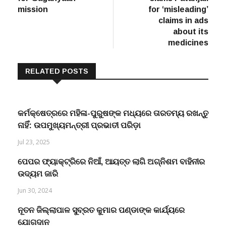
mission
for ‘misleading’
claims in ads
about its
medicines
RELATED POSTS
କର୍ମକ୍ଷେତ୍ରରେ ମହିଳା-ପୁରୁଷଙ୍କ ମଧ୍ୟରେ ତାରତମ୍ୟ ରଖନ୍ତୁ
ନାହିଁ: ଉପମୁଖ୍ୟମନ୍ତ୍ରୀ ପ୍ରଭାତୀ ପରିଡ଼ା
Jul 23, 2025
ପେପର ଫ୍ୟାକ୍ଟ୍ରିରେ ନିଆଁ, ଆୟତ୍ତ ଲାଗି ଅଗ୍ନିଶମ ବାହିନୀର
ଉଦ୍ୟମ ଜାରି
Jun 30, 2024
ନୂତନ ଜିଲ୍ଲାପାଳ ସୁବ୍ରତ କୁମାର ପଣ୍ଡାଙ୍କ କାର୍ଯ୍ୟରେ
ଯୋଗଦାନ