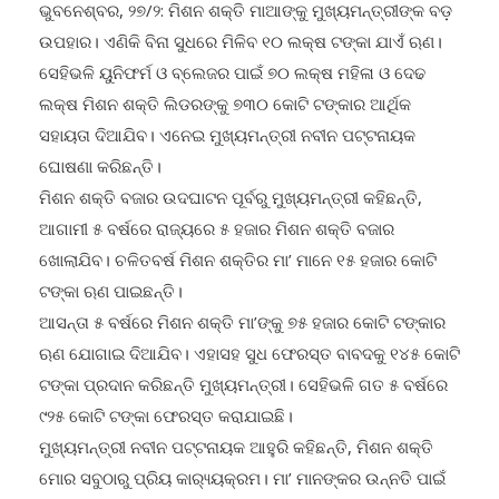
ଭୁବନେଶ୍ବର, ୨୭/୨: ମିଶନ ଶକ୍ତି ମାଆଙ୍କୁ ମୁଖ୍ୟମନ୍ତ୍ରୀଙ୍କ ବଡ଼
ଉପହାର। ଏଣିକି ବିନା ସୁଧରେ ମିଳିବ ୧୦ ଲକ୍ଷ ଟଙ୍କା ଯାଏଁ ଋଣ।
ସେହିଭଳି ୟୁନିଫର୍ମ ଓ ବ୍ଲେଜର ପାଇଁ ୭୦ ଲକ୍ଷ ମହିଳା ଓ ଦେଢ
ଲକ୍ଷ ମିଶନ ଶକ୍ତି ଲିଡରଙ୍କୁ ୭୩୦ କୋଟି ଟଙ୍କାର ଆର୍ଥିକ
ସହାୟତା ଦିଆଯିବ। ଏନେଇ ମୁଖ୍ୟମନ୍ତ୍ରୀ ନବୀନ ପଟ୍ଟନାୟକ
ଘୋଷଣା କରିଛନ୍ତି।
ମିଶନ ଶକ୍ତି ବଜାର ଉଦଘାଟନ ପୂର୍ବରୁ ମୁଖ୍ୟମନ୍ତ୍ରୀ କହିଛନ୍ତି,
ଆଗାମୀ ୫ ବର୍ଷରେ ରାଜ୍ୟରେ ୫ ହଜାର ମିଶନ ଶକ୍ତି ବଜାର
ଖୋଲାଯିବ। ଚଳିତବର୍ଷ ମିଶନ ଶକ୍ତିର ମା’ ମାନେ ୧୫ ହଜାର କୋଟି
ଟଙ୍କା ଋଣ ପାଇଛନ୍ତି।
ଆସନ୍ତା ୫ ବର୍ଷରେ ମିଶନ ଶକ୍ତି ମା’ଙ୍କୁ ୭୫ ହଜାର କୋଟି ଟଙ୍କାର
ଋଣ ଯୋଗାଇ ଦିଆଯିବ। ଏହାସହ ସୁଧ ଫେରସ୍ତ ବାବଦକୁ ୧୪୫ କୋଟି
ଟଙ୍କା ପ୍ରଦାନ କରିଛନ୍ତି ମୁଖ୍ୟମନ୍ତ୍ରୀ। ସେହିଭଳି ଗତ ୫ ବର୍ଷରେ
୯୨୫ କୋଟି ଟଙ୍କା ଫେରସ୍ତ କରାଯାଇଛି।
ମୁଖ୍ୟମନ୍ତ୍ରୀ ନବୀନ ପଟ୍ଟନାୟକ ଆହୁରି କହିଛନ୍ତି, ମିଶନ ଶକ୍ତି
ମୋର ସବୁଠାରୁ ପ୍ରିୟ କାର‌୍ୟ୍ୟକ୍ରମ। ମା’ ମାନଙ୍କର ଉନ୍ନତି ପାଇଁ