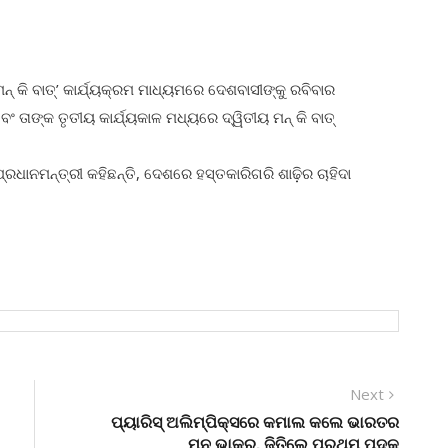
ନ୍ କି ବାତ୍’ କାର୍ଯ୍ୟକ୍ରମ ମାଧ୍ୟମରେ ଦେଶବାସୀଙ୍କୁ ରବିବାର
 ତାଙ୍କ ତୃତୀୟ କାର୍ଯ୍ୟକାଳ ମଧ୍ୟରେ ଦ୍ୱିତୀୟ ମନ୍ କି ବାତ୍
୍ରଧାନମନ୍ତ୍ରୀ କହିଛନ୍ତି, ଦେଶରେ ହସ୍ତକାରିଗରି ଶାଢ଼ିର ଚାହିଦା
Next
Next
post:
ପ୍ୟାରିସ୍ ଅଲିମ୍ପିକ୍ସରେ କମାଲ କଲେ ଭାରତର
ମନୁ ଭାକର, ଜିତିଲେ ପ୍ରଥମ ପଦକ