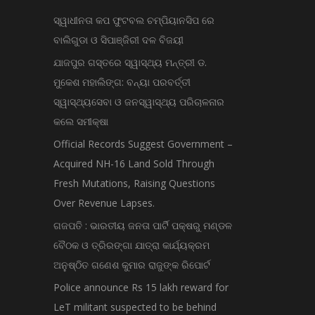
ସ୍ୱାଧୀନତା କପ ଫୁଟବଲ ଚମ୍ପିୟାନସିପ ରେ
ବାଲିଗୁଡା ଓ ସିପାଞ୍ଜିରୀ ଦଳ ବିଜୟୀ
ଯାଜପୁର ଗସ୍ତରେ ସ୍ୱାସ୍ଥ୍ୟ ମନ୍ତ୍ରୀ ଡ.
ମୁକେଶ ମହାଲିଙ୍ଗ: ବନ୍ୟା ପରବର୍ତ୍ତୀ
ସ୍ୱାସ୍ଥ୍ୟସେବା ଓ ଜନସ୍ୱାସ୍ଥ୍ୟ ପରିଚାଳନାର
କଲେ ସମୀକ୍ଷା
Official Records Suggest Government –
Acquired NH-16 Land Sold Through
Fresh Mutations, Raising Questions
Over Revenue Lapses.
ଗଜପତି : ଭାରତୀୟ ଜନତା ପାର୍ଟି ପକ୍ଷରୁ ମଣ୍ଡଳ
ବୈଠକ ଓ ତ୍ରିରଙ୍ଗା ଯାତ୍ରା କାର୍ଯ୍ୟକ୍ରମ
ଅନୁଷ୍ଠିତ ଗଣେଶ କୁମାର ରାଜୁଙ୍କ ରିପୋର୍ଟ
Police announce Rs 15 lakh reward for
LeT militant suspected to be behind