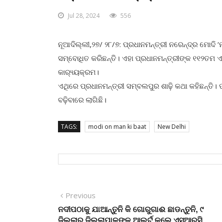
Jul 28, 2024
556
ନୂଆଦିଲ୍ଲୀ,୨୭/ ୨୮/୭: ପ୍ରଧାନମନ୍ତ୍ରୀ ନରେନ୍ଦ୍ର ମୋଦି ‘ମ
ସମ୍ବୋଧିତ କରିଛନ୍ତି। ଏହା ପ୍ରଧାନମନ୍ତ୍ରୀଙ୍କ ୧୧୨ତମ ଏବଂ
କାର‌୍ୟ୍ୟକ୍ରମ।
ଏଥିରେ ପ୍ରଧାନମନ୍ତ୍ରୀ ସମ୍ବଲପୁର ଶାଢ଼ି କଥା କହିଛନ୍ତି। ପ
ବଢ଼ିବାରେ ଲାଗିଛି।
TAGS:
modi on man ki baat
New Delhi
Post
Previous
Previous
post:
ନଦୀପଠାକୁ ଯାଆନ୍ତୁନି କି ଗୋରୁଗାଈ ଛାଡନ୍ତୁନି, ୯
navigation
ଜିଲ୍ଲାର ଜିଲ୍ଲାପାଳଙ୍କୁ ଆଲର୍ଟ କଲେ ଏସଆରସି