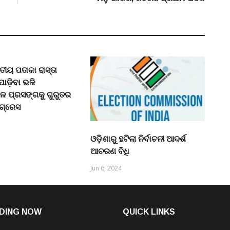
ୀୟ ପତାକା ରାସ୍ତା
ାଡ଼ିବା ଭଳି
ଳ ପ୍ରସଙ୍ଗକୁ ଗୁରୁତର
ଂଗ୍ରେସ
ଓଡ଼ିଶାରୁ ହଟିଲା ନିର୍ବାଚନୀ ଆଦର୍ଶ
ଆଚରଣ ବିଧି
Jun 6, 2024
DING NOW
QUICK LINKS