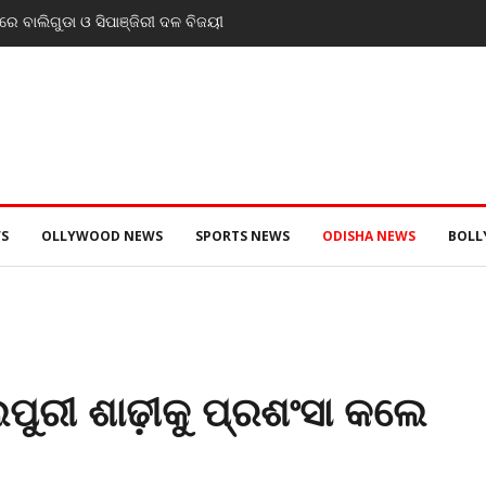
େ ବାଲିଗୁଡା ଓ ସିପାଞ୍ଜିରୀ ଦଳ ବିଜୟୀ
S
OLLYWOOD NEWS
SPORTS NEWS
ODISHA NEWS
BOL
ପୁରୀ ଶାଢ଼ୀକୁ ପ୍ରଶଂସା କଲେ