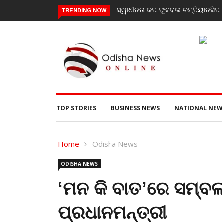
ସ୍ୱାଧୀନତା କପ ଫୁଟବଲ ଚମ୍ପିୟାନସିପ ର
TRENDING NOW
TOP STORIES
BUSINESS NEWS
NATIONAL NEW
Home
Odisha News
ODISHA NEWS
‘ମନ କି ବାତ’ରେ ସମ୍ବଲ
ପ୍ରଧାନମନ୍ତ୍ରୀ