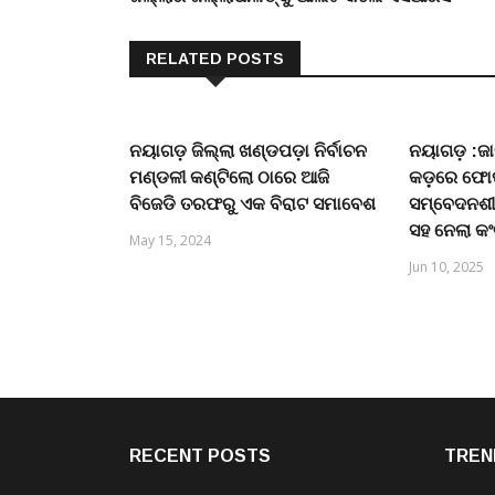
RELATED POSTS
ନୟାଗଡ଼ ଜିଲ୍ଲା ଖଣ୍ଡପଡ଼ା ନିର୍ବାଚନ
ନୟାଗଡ଼ :ଜାତ
ମଣ୍ଡଳୀ କଣ୍ଟିଲୋ ଠାରେ ଆଜି
କଡ଼଼ରେ ଫୋପ
ବିଜେଡି ତରଫରୁ ଏକ ବିରାଟ ସମାବେଶ
ସମ୍ବେଦନଶୀ
ସହ ନେଲା କ
May 15, 2024
Jun 10, 2025
RECENT POSTS
TREN