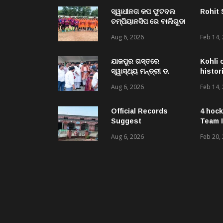
ସ୍ୱାଧୀନତା କପ ଫୁଟବଲ
Rohit
ଚମ୍ପିୟାନସିପ ରେ ବାଲିଗୁଡା
ଓ ସିପାଞ୍ଜିରୀ ଦଳ ବିଜୟୀ
Aug 6, 2026
Feb 14,
ଯାଜପୁର ଗସ୍ତରେ
Kohli 
ସ୍ୱାସ୍ଥ୍ୟ ମନ୍ତ୍ରୀ ଡ.
histor
ମୁକେଶ ମହାଲିଙ୍ଗ: ବନ୍ୟା
Aug 6, 2026
Feb 14,
ପରବର୍ତ୍ତୀ ସ୍ୱାସ୍ଥ୍ୟସେବା
ଓ ଜନସ୍ୱାସ୍ଥ୍ୟ
ପରିଚାଳନାର କଲେ ସମୀକ୍ଷା
Official Records
4 hock
Suggest
Team I
Government –
Aug 6, 2026
Feb 20,
Acquired NH-16 Land
Sold Through Fresh
Mutations, Raising
Questions Over
Revenue Lapses.