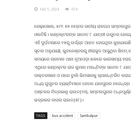
Feb 5, 2024
674
ରେଢ଼ାଖୋଲ, ୫/୨: ୫୫ ନମ୍ବର ଜାତୀୟ ରାଜପଥ ସମ୍ବଲପୁର 
ଓଲଟିଛି। କଣ୍ଡକ୍ଟରଙ୍କ ସମେତ ୮ ଯାତ୍ରୀ ଗରୁତର ହୋଇଥିବା
ଏହି ଦୁର୍ଘଟଣାରେ ୧୫ରୁ ଉର୍ଦ୍ଧ୍ବ ଆହତ ହୋଇଥିବା କୁହାଯାଇଛ
ସୂଚନା ଅନୁଯାୟୀ, ଭୁବନେଶ୍ବରରୁ ହୀରାକୁଦ ଆସୁଥିବା ଶିବମ୍
ସମୟରେ ଚାରମାଳ ଥାନା ନୂଆପଡ଼ା ଛକରେ ଭାରସାମ୍ୟ ହରାଇ 
ଏଥିରେ କଣ୍ଡକ୍ଟର ରାଜ କୁମାର ମହାନ୍ତିଙ୍କ ସମେତ ୮ ଯା
ଡାକ୍ତରଖାନା ଓ ପରେ ବୁର୍ଲା ଭିମସାରକୁ ସ୍ଥାନାନ୍ତରିତ କରା
ଅନ୍ୟ ଗୁରୁତର ବ୍ୟକ୍ତିମାନେ ହେଲେ ଯାଜପୁରର ନରେନ୍ଦ୍ର ନାଥ
ଅଞ୍ଚଳର ମିତ୍ରଭାନୁ ରାଉତ(୨୬), ସମ୍ବଲପୁରର ଅନ୍ନପୂର୍ଣ୍ଣା
ଭଦ୍ରକର ବାଦଲ ରାଉତ(୫୮)।
TAGS:
bus accident
Sambalpur