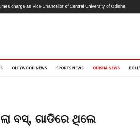
umes charge as Vice-Chancellor of Central University of Odisha
S
OLLYWOOD NEWS
SPORTS NEWS
ODISHA NEWS
BOL
ା ବସ୍, ଗାଡିରେ ଥିଲେ