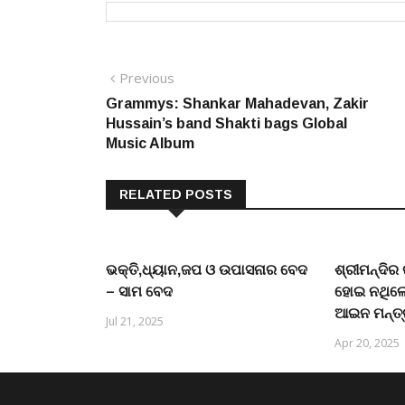
Post
Previous
Previous
post:
Grammys: Shankar Mahadevan, Zakir
navigation
Hussain’s band Shakti bags Global
Music Album
RELATED POSTS
ଭକ୍ତି,ଧ୍ୟାନ,ଜପ ଓ ଉପାସନାର ବେଦ
ଶ୍ରୀମନ୍ଦିର
– ସାମ ବେଦ
ହୋଇ ନଥିଲେ ଭ
ଆଇନ ମନ୍ତ୍
Jul 21, 2025
Apr 20, 2025