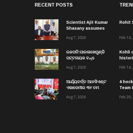
RECENT POSTS
TREN
Scientist Ajit Kumar
Rohit
Shasany assumes
charge as Vice-
Aug 7, 2026
Feb 14,
Chancellor of
Central University of
Odisha
ଗଜପତି:ପାରଳାଖେମୁଣ୍ଡି
Kohli 
ପଟ୍ଟନାୟକ ବନ୍ଧ
histor
ପୁନରୁଦ୍ଧାର ଓ
Aug 7, 2026
Feb 14,
ନବୀକରଣରେ ୫୫.୬୯
ଲକ୍ଷ ଟଙ୍କାର ଠକେଇ
ଘଟଣାରେ ଭିଜିଲାନ୍ସ ଦୁଇ
ଆର୍ଯ୍ୟବର୍ତ୍ତ ଆନସିଏଣ୍ଟ
4 hock
ଜଣ ଯନ୍ତ୍ରୀ ଏବଂ ଜଣେ
ଏକାଡେମୀର ୩୧ ତମ
Team I
ଠିକାଦାରଙ୍କୁ ଗିରଫ କରି
ସ୍ଵନକ୍ଷତ୍ର ଦିବସ ପାଳିତ,
Aug 7, 2026
Feb 20,
ବ୍ରହ୍ମପୁର ଭିଜିଲାନ୍ସ କୋର୍ଟ
ଛାତ୍ରଛାତ୍ରୀଙ୍କ ଦ୍ଵାରା ୨
ଚାଲାଣ
ଶହରୁ ଉର୍ଦ୍ଧ୍ବ ପ୍ରକଳ୍ପ
ପଦର୍ଶନ