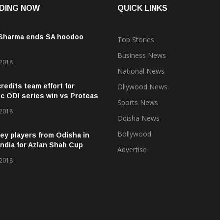
DING NOW
QUICK LINKS
 Sharma ends SA hoodoo
Top Stories
Business News
 2018
National News
credits team effort for
Ollywood News
ic ODI series win vs Proteas
Sports News
 2018
Odisha News
Bollywood
ey players from Odisha in
ndia for Azlan Shah Cup
Advertise
 2018