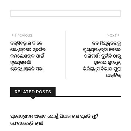
Post
Previous
Next
Previous
Next
post:
post:
ବକ୍ସିବଜ଼ାର ବି କେ
ନବ ନିଯୁକ୍ତଙ୍କୁ
navigation
କେନ୍ଦ୍ରରେ ସ୍ବର୍ଗତ
ମୁଖ୍ୟମନ୍ତ୍ରୀ ଦେଲେ
କମଲେଶଙ୍କ ପାଇଁ
ପରାମର୍ଶ: ଦୁର୍ନୀତି ଠାରୁ
ହୃଦୟସ୍ପର୍ଶୀ
ଦୂରେଇ ରୁହନ୍ତୁ,
ଶ୍ରଦ୍ଧାଞ୍ଜଳି ସଭା
ଭିଜିଲାନ୍ସ ବିଭାଗ ପୁରା
ଆକ୍ଟିଭ୍
RELATED POSTS
ପ୍ରୋତ୍ସାହନ ଅଭାବ ଯୋଗୁଁ ପିଆଜ ଚାଷ ପ୍ରତି ମୁ୍ହଁ
ଫେରାଉଛନ୍ତି ଚାଷୀ