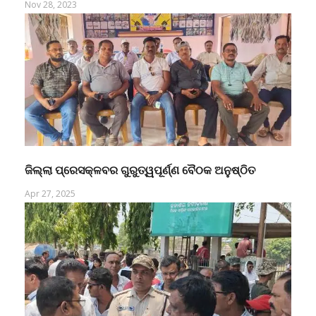
Nov 28, 2023
ଜିଲ୍ଲା ପ୍ରେସକ୍ଳବର ଗୁରୁତ୍ୱପୂର୍ଣ୍ଣ ବୈଠକ ଅନୁଷ୍ଠିତ
Apr 27, 2025