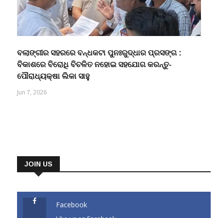
ବଲାଙ୍ଗୀର ସହରରେ ବନ୍ଧକଟା ପୁନଃରୁଦ୍ଧାର ପ୍ରସଙ୍ଗ :
ବିକାଶରେ ବିରୋଧି ବିଚଳିତ ନହୋଇ ସହଯୋଗ କରନ୍ତୁ-
ପୌରାଧ୍ୟକ୍ଷା ଲିକା ସାହୁ
Jun 7, 2026
JOIN US
Facebook