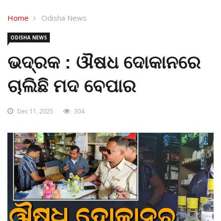
Home
Odisha News
ODISHA NEWS
ଭଦ୍ରକ : ଔଷଧ ଦୋକାନରେ
ଚାଲିଛି ମଦ ବେପାର
Dec 11, 2025
304