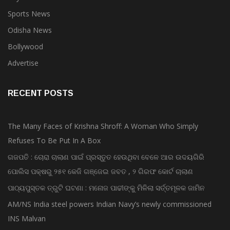
Sports News
Odisha News
Bollywood
Advertise
RECENT POSTS
The Many Faces of Krishna Shroff: A Woman Who Simply
Refuses To Be Put In A Box
ଗଜପତି : ଚୋରା ଚାଲାଣ ପାଇଁ ପ୍ରସ୍ତୁତ ହେଉଥିବା ବେଳେ ଆର ଉଦୟଗିରି
ପୋଲିସ ପକ୍ଷରୁ ୨୫୧ କେଜି ଗଞ୍ଜେଇ ଜବତ , ୨ ଗିରଫ କୋର୍ଟ ଚାଲାଣ
ପାଠ୍ୟପୁସ୍ତକ ତ୍ରୁଟି ଘଟଣା : ମନୋଜ ପାଢୀଙ୍କୁ ମିଳିଲା ସର୍ତ୍ତମୂଳକ ଜାମିନ
AM/NS India steel powers Indian Navy’s newly commissioned
INS Malvan