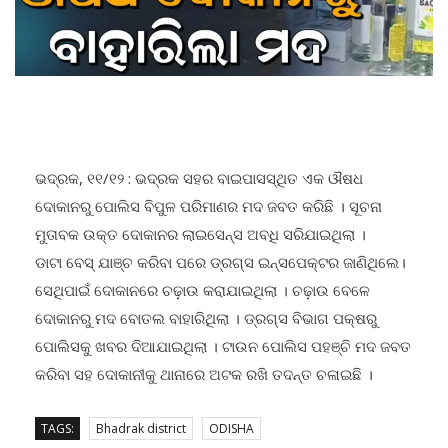
ଭଦ୍ରକ, ୧୧/୧୨ : ଭଦ୍ରକ ସହର ବାଇପାସସ୍ଥିତ ଏକ ଔଷଧ
ଦୋକାନରୁ ପୋଲିସ ବିପୁଳ ପରିମାଣର ମଦ ଜବତ କରିଛି । ସୂଚନା
ମୁତାବକ ଉକ୍ତ ଦୋକାନର ଲାଇସେନ୍ସ ଅବଧି ସରିଯାଇଥିଲା ।
ଡାଟା ବେସ୍ ଯାଞ୍ଚ କରିବା ପରେ ଡ୍ରଗ୍ସ ଇନ୍ସପେକ୍ଟର ଜାଣିଥିଲେ।
ସେଥିପାଇଁ ଦୋକାନରେ ଚଢ଼ାଉ କରାଯାଇଥିଲା । ଚଢ଼ାଉ ବେଳେ
ଦୋକାନରୁ ମଦ ବୋତଲ ବାହାରିଥିଲା । ଡ୍ରଗ୍ସ ବିଭାଗ ପକ୍ଷରୁ
ପୋଲିସକୁ ଖବର ଦିଆଯାଇଥିଲା । ଟାଉନ ପୋଲିସ ପହଞ୍ଚି ମଦ ଜବତ
କରିବା ସହ ଦୋକାନୀକୁ ଥାନାରେ ଅଟକ ରଖି ତଦନ୍ତ ଚଳାଇଛି ।
TAGS:
Bhadrak district
ODISHA