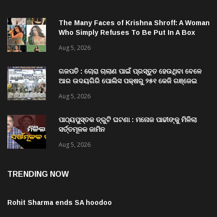
The Many Faces of Krishna Shroff: A Woman
Who Simply Refuses To Be Put In A Box
Aug 5, 2026
ଗଜପତି : ଚୋରା ଚାଲାଣ ପାଇଁ ପ୍ରସ୍ତୁତ ହେଉଥିବା ବେଳେ
ଆର ଉଦୟଗିରି ପୋଲିସ ପକ୍ଷରୁ ୨୫୧ କେଜି ଗଞ୍ଜେଇ
ଜବତ , ୨ ଗିରଫ କୋର୍ଟ ଚାଲାଣ
Aug 5, 2026
ପାଠ୍ୟପୁସ୍ତକ ତ୍ରୁଟି ଘଟଣା : ମନୋଜ ପାଢୀଙ୍କୁ ମିଳିଲା
ସର୍ତ୍ତମୂଳକ ଜାମିନ
Aug 5, 2026
TRENDING NOW
Rohit Sharma ends SA hoodoo