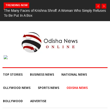
TRENDING NOW
y Refuses
ଗଜପତି : ଚୋରା ଚାଲାଣ ପାଇଁ ପ୍ରସ୍ତୁତ ହେଉଥିବା ବେଳେ ଆର ଉଦୟଗିରି
ପୋଲିସ ପକ୍ଷରୁ ୨୫୧ କେଜି ଗଞ୍ଜେଇ ଜବତ , ୨ ଗିରଫ କୋର୍ଟ ଚାଲାଣ
TOP STORIES
BUSINESS NEWS
NATIONAL NEWS
OLLYWOOD NEWS
SPORTS NEWS
ODISHA NEWS
BOLLYWOOD
ADVERTISE