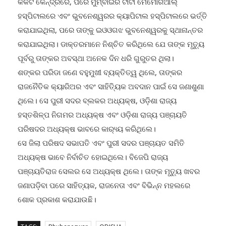
କର୍କଟ କେନ୍ଦ୍ରରେ, ପରେ ମୁମ୍ବାଇର ଟାଟା ମେମୋରିଆଲ୍
ହସ୍ପିଟାଲରେ ଏବଂ ଭୁବନେଶ୍ୱରର କ୍ୟାପିଟାଲ ହସ୍ପିଟାଲରେ ଭର୍ତ୍ତି
କରାଯାଇଥିଲା, ପରେ ତାଙ୍କୁ ଇଓଓଗଝ ଭୁବନେଶ୍ୱରକୁ ସ୍ଥାନାନ୍ତର
କରାଯାଇଥିଲା। ଡାକ୍ତରମାନେ ନିଶ୍ଚିତ କରିଥିଲେ ଯେ ତାଙ୍କ ମୃତ୍ୟୁ
ପୂର୍ବରୁ ତାଙ୍କର ଅବସ୍ଥା ଅନେକ ଦିନ ଧରି ଗୁରୁତର ଥିଲା।
ଶଙ୍କର ପରିଡା ଜଣେ ବହୁମୁଖୀ ବ୍ୟକ୍ତିତ୍ୱ ଥିଲେ, ତାଙ୍କର
ରାଜନୈତିକ କ୍ୟାରିଅର ଏବଂ ସାହିତ୍ୟିକ ଅବଦାନ ପାଇଁ ସେ ଜଣାଶୁଣା
ଥିଲେ। ସେ ପୁରୀ ସଦର ବ୍ଲକର ଅଧ୍ୟକ୍ଷ, ଓଡ଼ିଶା ରାଜ୍ୟ
ହସ୍ତଶିଳ୍ପ ନିଗମର ଅଧ୍ୟକ୍ଷ ଏବଂ ଓଡ଼ିଶା ରାଜ୍ୟ ପଞ୍ଚାୟତି
ପରିଷଦର ଅଧ୍ୟକ୍ଷ ଭାବରେ କାର‌୍ୟ୍ୟ କରିଥିଲେ।
ସେ ଜିଲା ପରିଷଦ ସଭାପତି ଏବଂ ପୁରୀ ସଦର ପଞ୍ଚାୟତ ସମିତି
ଅଧ୍ୟକ୍ଷ ଭାବେ ନିର୍ବାଚିତ ହୋଇଥିଲେ। ବିଜେପି ରାଜ୍ୟ
ପଞ୍ଚାୟତିରାଜ ସେଲର ସେ ଅଧ୍ୟକ୍ଷ ଥିଲେ। ତାଙ୍କ ମୃତ୍ୟୁ ଖବର
ଜଣାପଡ଼ିବା ପରେ ସାହିତ୍ୟକ, ରାଜନେତା ଏବଂ ବିଭିନ୍ନ ମହଲରେ
ଶୋକ ପ୍ରକାଶ କରାଯାଉଛି।