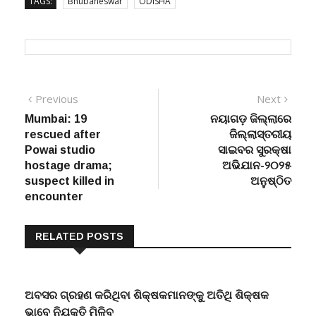
TAGS:
Bhubaneswar
ODISHA
Post
Previous
Next
Previous
Next
post:
post:
Mumbai: 19
ନୟାଗଡ଼ ଜିଲ୍ଲାରେ
navigation
rescued after
ଜିଲ୍ଲାସ୍ତରୀୟ
Powai studio
ସାଇବର ସୁରକ୍ଷା
hostage drama;
ଅଭିଯାନ-୨୦୨୫
suspect killed in
ଅନୁଷ୍ଠିତ
encounter
RELATED POSTS
ଅବସର ଗ୍ରହଣ କରିଥିବା ଶିକ୍ଷକମାନଙ୍କୁ ଅତିଥି ଶିକ୍ଷକ
ଭାବେ ନିଯୁକ୍ତି ମିଳିବ