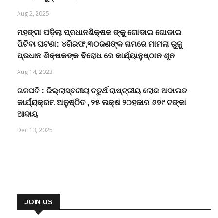
Aug 2, 2025
ମହଙ୍ଗା ପଡ଼ିଲା ପ୍ରଧାନଶିକ୍ଷକ ଙ୍କୁ ଗୋଡାଇ ଗୋଡାଇ
ପିଟିବା ଘଟଣା: ୪ଗିରଫ,୩୦ଜଣଙ୍କ ନାମରେ ମାମଲା ରୁଜୁ
ପ୍ରଧାନ ଶିକ୍ଷକଙ୍କ ବିରୋଧ ରେ କାର୍ଯ୍ୟାନୁଷ୍ଠାନ ଶୂନ
Aug 14, 2023
ଗଜପତି : ଜିଲ୍ଲାସ୍ତରୀୟ ଚତୁର୍ଥ ରାଷ୍ଟ୍ରୀୟ ଲୋକ ଅଦାଲତ
କାର୍ଯ୍ୟକ୍ରମ ଅନୁଷ୍ଠିତ , ୨୫ ଲକ୍ଷ ୨୦ହଜାର ୬୭୯ ଟଙ୍କା
ଆଦାୟ
Dec 13, 2025
JOIN US