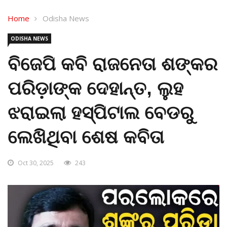
Home
Odisha News
ODISHA NEWS
ବିଜେପି କବି ରାଜନେତା ଶଙ୍କର
ପରିଡ଼ାଙ୍କ ଦେହାନ୍ତ, ଲୁହ
ଝରାଇଲା ହସ୍ପିଟାଲ ବେଡରୁ
ଲେଖିଥିବା ଶେଷ କବିତା
Oct 30, 2025
243