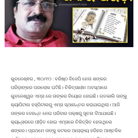
ଭୁବନେଶ୍ଵର , ୩୦/୧୦ : ବରିଷ୍ଠ ବିଜେପି ନେତା ଶଙ୍କର
ପରିଡ଼ାଙ୍କର ପରଲୋକ ଘଟିଛି। ଚିକିତ୍ସାଧୀନ ଅବସ୍ଥାରେ
ଭୁବନେଶ୍ୱର ଏମ୍ସ ରେ ତାଙ୍କର ବିୟୋଗ ହୋଇଛି। ଗତକାଲି ତାଙ୍କୁ
କ୍ୟାପିଟାଲ ହସ୍ପିଟାଲରୁ ଏମ୍ସ ସ୍ଥାନାନ୍ତର କରାଯାଇଥିଲା। ଆଜି
ତାଙ୍କର ଦେହାନ୍ତ ନେଇ ପରିବାର ପକ୍ଷରୁ ସୂଚନା ଦିଆଯାଇଛି।
କ୍ୟାନ୍ସରରେ ପୀଡ଼ିତ ହୋଇ ଏମ୍ସରେ ଚିକିତ୍ସିତ ହେଉଥିଲେ
ଶଙ୍କର। ପ୍ରଥମେ ତାଙ୍କୁ କଟକର ଆଚାର‌୍ୟ୍ୟ ହରିହର ଆଞ୍ଚଳିକ