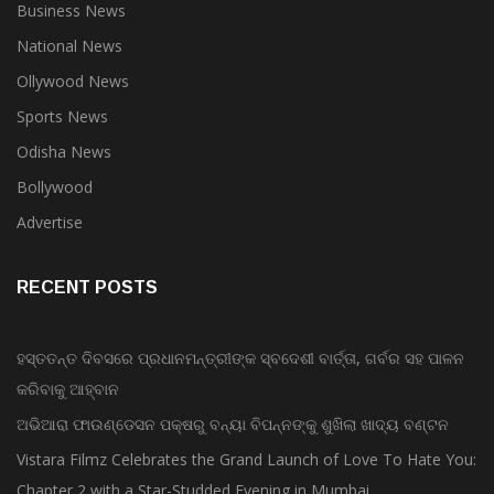
Business News
National News
Ollywood News
Sports News
Odisha News
Bollywood
Advertise
RECENT POSTS
ହସ୍ତତନ୍ତ ଦିବସରେ ପ୍ରଧାନମନ୍ତ୍ରୀଙ୍କ ସ୍ବଦେଶୀ ବାର୍ତ୍ତା, ଗର୍ବର ସହ ପାଳନ
କରିବାକୁ ଆହ୍ବାନ
ଅଭିଆରା ଫାଉଣ୍ଡେସନ ପକ୍ଷରୁ ବନ୍ୟା ବିପନ୍ନଙ୍କୁ ଶୁଖିଲା ଖାଦ୍ୟ ବଣ୍ଟନ
Vistara Filmz Celebrates the Grand Launch of Love To Hate You:
Chapter 2 with a Star-Studded Evening in Mumbai