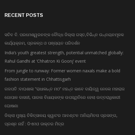
RECENT POSTS
ସଚିବ ବି. ପରମେଶ୍ୱରନଙ୍କ ବୌଦ୍ଧ ଜିଲ୍ଲା ଗସ୍ତ,ବିଭିନ୍ନ ଉନ୍ନୟନମୂଳକ
କାର୍ଯ୍ୟକ୍ରମ, ପ୍ରକଳ୍ପ ଓ ପଞ୍ଚାୟତ ପରିଦର୍ଶନ
India’s youth greatest strength, potential unmatched globally:
Rahul Gandhi at ‘Chhatron Ki Goonj’ event
From jungle to runway: Former women naxals make a bold
fashion statement in Chhattisgarh
ଗଜପତି :ବାଘଶାଳା “ରାଧାକାନ୍ତ ମଠ” ମହନ୍ତ ଭାବେ ଦାୟିତ୍ୱ ନେଲେ ମହାରାଜ
ଗୋପାଳ ଦାସଜୀ, ପାରଳା ବିଧାୟକଙ୍କ ଉପସ୍ଥିତିରେ ହେଲା ଉତ୍ତରାଧିକାରୀ
ଘୋଷଣା
ଜିଲ୍ଲା ମୁଖ୍ୟ ଚିକିତ୍ସାଳୟ କ୍ୱାଟର ଆବଣ୍ଟନ ଅନିୟମିତତା ପ୍ରସଙ୍ଗ,
ପ୍ରଶ୍ନ ନାହିଁ : ଡିଏମଓ ଡାକ୍ତର ମିତ୍ର