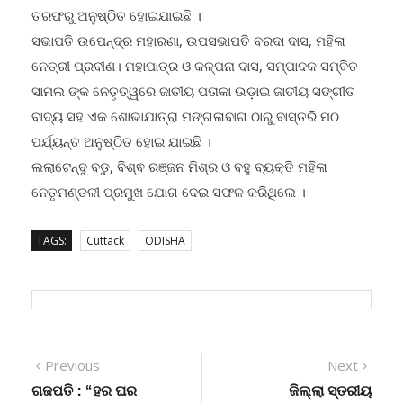
ତରଫରୁ ଅନୁଷ୍ଠିତ ହୋଇଯାଇଛି ।
ସଭାପତି ଉପେନ୍ଦ୍ର ମହାରଣା, ଉପସଭାପତି ବରଦା ଦାସ, ମହିଳା
ନେତ୍ରୀ ପ୍ରବୀଣ। ମହାପାତ୍ର ଓ କଳ୍ପନା ଦାସ, ସମ୍ପାଦକ ସମ୍ବିତ
ସାମଲ ଙ୍କ ନେତୃତ୍ୱରେ ଜାତୀୟ ପତାକା ଉଡ଼ାଇ ଜାତୀୟ ସଙ୍ଗୀତ
ବାଦ୍ୟ ସହ ଏକ ଶୋଭାଯାତ୍ରା ମଙ୍ଗଳାବାଗ ଠାରୁ ବାସ୍ତରି ମଠ
ପର୍ଯ୍ୟନ୍ତ ଅନୁଷ୍ଠିତ ହୋଇ ଯାଇଛି ।
ଲଲାଟେନ୍ଦୁ ବଡୁ, ବିଶ୍ଵ ରଞ୍ଜନ ମିଶ୍ର ଓ ବହୁ ବ୍ୟକ୍ତି ମହିଳା
ନେତୃମଣ୍ଡଳୀ ପ୍ରମୁଖ ଯୋଗ ଦେଇ ସଫଳ କରିଥିଲେ ।
TAGS:
Cuttack
ODISHA
Post
Previous
Next
Previous
Next
post:
post:
ଗଜପତି : “ହର ଘର
ଜିଲ୍ଲା ସ୍ତରୀୟ
navigation