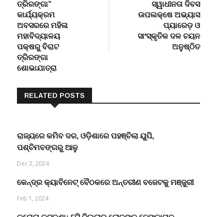
ତ୍ରିରଙ୍ଗା”
ସ୍ୱାଧୀନତା ଦିବସ
କାର୍ଯ୍ୟକ୍ରମ
ଉପଲକ୍ଷେ ଅଭ୍ୟାସ
ଅବସରରେ ମହିଳା
ପ୍ୟାରେଡ଼ ଓ
ମହାବିଦ୍ୟାଳୟ
ସାଂସ୍କୃତିକ ଦଳ ଚୟନ
ପକ୍ଷରୁ ବିରାଟ
ଅନୁଷ୍ଠିତ
ତ୍ରିରଙ୍ଗା
ଶୋଭାଯାତ୍ରା
RELATED POSTS
ରାଜ୍ୟରେ କମିବ ଦର, ଓଡ଼ିଶାରେ ପହଞ୍ଚିଲା ୟୁପି,
ପଶ୍ଚିମବଙ୍ଗରୁ ଆଳୁ
Dec 2, 2024
କେନ୍ଦ୍ର କ୍ୟାବିନେଟ୍ ବୈଠକରେ ଅନ୍ତରୀଣ ବଜେଟକୁ ମଞ୍ଜୁରୀ
Feb 1, 2024