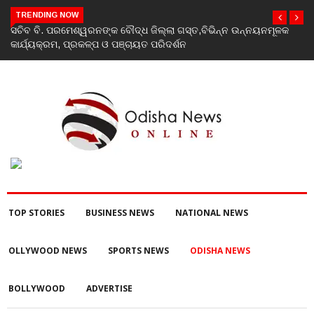
TRENDING NOW
ତ,ବିଭିନ୍ନ ଉନ୍ନୟନମୂଳକ
India’s youth greatest strength, potential unma
Rahul Gandhi at ‘Chhatron Ki Goonj’ event
TOP STORIES
BUSINESS NEWS
NATIONAL NEWS
OLLYWOOD NEWS
SPORTS NEWS
ODISHA NEWS
BOLLYWOOD
ADVERTISE