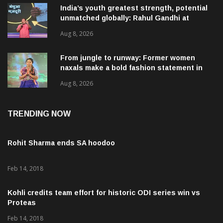
India’s youth greatest strength, potential
unmatched globally: Rahul Gandhi at
‘Chhatron Ki Goonj’ event
Aug 8, 2026
From jungle to runway: Former women
naxals make a bold fashion statement in
Chhattisgarh
Aug 8, 2026
TRENDING NOW
Rohit Sharma ends SA hoodoo
Feb 14, 2018
Kohli credits team effort for historic ODI series win vs
Proteas
Feb 14, 2018