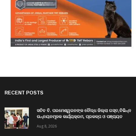
RECENT POSTS
ସଚିବ ବି. ପରମେଶ୍ୱରନଙ୍କ ବୌଦ୍ଧ ଜିଲ୍ଲା ଗସ୍ତ,ବିଭିନ୍ନ
ଉନ୍ନୟନମୂଳକ କାର୍ଯ୍ୟକ୍ରମ, ପ୍ରକଳ୍ପ ଓ ପଞ୍ଚାୟତ
ପରିଦର୍ଶନ
Aug 8, 2026