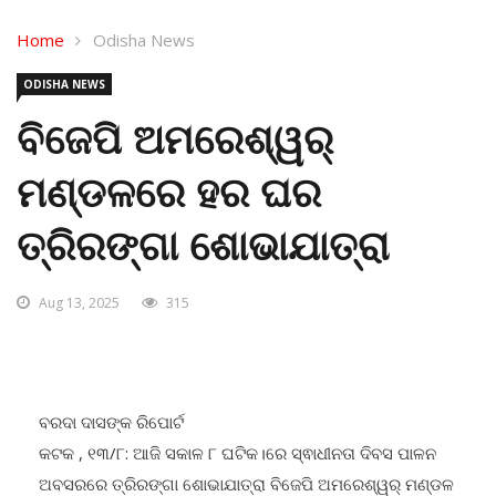
Home
Odisha News
ODISHA NEWS
ବିଜେପି ଅମରେଶ୍ୱର୍
ମଣ୍ଡଳରେ ହର ଘର
ତ୍ରିରଙ୍ଗା ଶୋଭାଯାତ୍ରା
Aug 13, 2025
315
ବରଦା ଦାସଙ୍କ ରିପୋର୍ଟ
କଟକ , ୧୩/୮: ଆଜି ସକାଳ ୮ ଘଟିକ।ରେ ସ୍ଵାଧୀନତା ଦିବସ ପାଳନ
ଅବସରରେ ତ୍ରିରଙ୍ଗା ଶୋଭାଯାତ୍ରା ବିଜେପି ଅମରେଶ୍ୱର୍ ମଣ୍ଡଳ