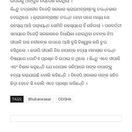
କିନ୍ତୁ ତତ୍କାଳୀନ ବିଜେଡ଼ି ସରକାର କ୍ରାଇମବ୍ରାଞ୍ଚକୁ ତଦନ୍ତଭାର
ଦେଇଥିଲେ । କ୍ରାଇମବ୍ରାଞ୍ଚ ତଦନ୍ତ ହେବା ପରେ ମଧ୍ୟ ସେ
ରହସ୍ୟ ଆଜି ପର‌୍ୟ୍ୟନ୍ତ ସେମିତି ରହସ୍ୟରେ ହିଁ ରହିଗଲା । ପରବର୍ତ୍ତୀ
ସମୟରେ ବିଜେଡ଼ି ସରକାରରେ ବିଧାୟିକା ହୋଇଥିବା ନବଙ୍କ ଝିଅ
ଦୀପାଳି ଦାସ ନବୀନଙ୍କ ଉପରେ ଆଖି ବୁଜି ବିଶ୍ୱାସ କରି ଚୁପ
ବସିଥିଲେ । କଦାପି ଦୀପାଳି ନିଜ ବାପାଙ୍କ ହତ୍ୟା ମାମଲାର ତଦନ୍ତ
ବିଷୟରେ ଗୋଟିଏ ପ୍ରଶ୍ନ ବି ଉଠାଇ ନ ଥିଲେ । କିନ୍ତୁ ଏବେ ଦୀପାଳି
ଏବଂ ବିଶାଳ କହୁଛନ୍ତି ଯେ ଗୋପାଳ ଜରିଆରେ ତାଙ୍କ ବାପାଙ୍କୁ
ହତ୍ୟା କରାଯାଇଛି ବୋଲି କହିଛନ୍ତି । ବିଜେପି ସରକାର ତାଙ୍କ ସହିତ
ଛିଡ଼ା ହେବେ କି ବୋଲି ଏବେ ପ୍ରଶ୍ନ କରିଛନ୍ତି ।
TAGS:
Bhubaneswar
ODISHA