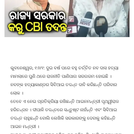
ଭୁବନେଶ୍ୱର, ୧୬/୧: ଦୁଇ ବର୍ଷ ପରେ ବହୁ ଚର୍ଚ୍ଚିତ ନବ ଦାସ ହତ୍ୟା
ମାମଲାରେ ପୁଣି ଥରେ ରାଜନୀତି ପାଣିପାଗ ସରଗରମ ହୋଇଛି ।
ନବଙ୍କ ହତ୍ୟାକାଣ୍ଡର ସିବିଆଇ ତଦନ୍ତ ଦାବି କରିଛନ୍ତି ପରିବାର
ଲୋକ ।
ତେବେ ଏ ନେଇ ପ୍ରତିକ୍ରିୟା ରଖିଛନ୍ତି ଆଇନମନ୍ତ୍ରୀ ପୃଥ୍ୱୀରାଜ
ହରିଚନ୍ଦନ । ଦୀପାଳି ତଦନ୍ତରେ ସନ୍ତୁଷ୍ଟ ନାହାଁନ୍ତି ଏବଂ ସିବିଆଇ
ତଦନ୍ତ ଚାହୁଛନ୍ତି ବୋଲି ଲେଖିକି ସରକାରଙ୍କୁ ଦେବାକୁ କହିଛନ୍ତି
ଆଇନ ମନ୍ତ୍ରୀ ।
ଆଇନ ମନ୍ତ୍ରୀ ପୃଥ୍ୱୀରାଜ ହରିଚନ୍ଦନ କହିଛନ୍ତି, ଖାଲି ଗଣମାଧ୍ୟମ