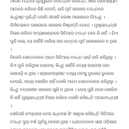
ଆଗରେ କହିଲେ କିଛି ହେବନି, ଯଦି ପୂର୍ବ ସରକାର ତଦନ୍ତରେ
ସନ୍ତୁଷ୍ଟ ନୁହଁନ୍ତି ବୋଲି ଦୀପାଳି ଲେଖା ଆକାରରେ ଦିଅନ୍ତୁ ।
ଲିଖିତଭାବେ ଜଣାଇଲେ ସରକାର ନିଷ୍ପତ୍ତି ନେବେ । ମୁଖ୍ୟମନ୍ତ୍ରୀ
ବିଚାର କରିବେ ହତ୍ୟାକାଣ୍ଡରେ ସିବିଆଇ ତଦନ୍ତ ହେବ କି ନାହିଁ । ଯିଏ
ଗୁଳି କଲା, ସେ କାହିଁକି ମାରିଲା ତାର ଉତ୍ତର ପୂର୍ବ ସରକାରରେ ନ ଥିଲା
।
ବିଜେପି ସେତେବେଳେ ଆମେ ସିବିଆଇ ତଦନ୍ତ ପାଇଁ ଦାବି କରିଥିଲୁ ।
କିଏ ଗୁଳି କରିଥିଲା ଧରାଗଲା, କିନ୍ତୁ କାହିଁକି ହତ୍ୟା କରାଗଲା ତାହା
ଜଣାପଡ଼ି ନ ଥିଲା । କ୍ରାଇମବ୍ରାଞ୍ଚ ତଥ୍ୟ ବାଟକୁ ବୁଲେଇ ବୁଲେଇ
ନେଉଛି, ସତ୍ୟ ବାହାରିବ ନାହିଁ ବୋଲି ଆମେ ସେତେବେଳେ କହିଥିଲୁ ।
କିନ୍ତୁ ତତ୍କାଳୀନ ସରକାର ଶୁଣି ନ ଥିଲେ । କେସ୍ ପୁଣି ଥରେ ଖୋଲିବ
କି ନାହିଁ ମୁଖ୍ୟମନ୍ତ୍ରୀ ବିଚାର କରିବେ ବୋଲି କହିଛନ୍ତି ଆଇନମନ୍ତ୍ରୀ
।
ସେହିପରି କଂଗ୍ରେସ ନେତା ସନ୍ତୋଷ ସିଂ ସାଲୁଜା କହିଛନ୍ତି ସିବିଆଇ
ତଦନ୍ତ ଦୁଇ ବର୍ଷ ପୂର୍ବରୁ ହେବାର ଥିଲା । ଯେତେବେଳେ ସାରା ଓଡ଼ିଶାର
ଲୋକେ କହୁଥିଲେ ଏହା ପଛରେ ରାଜନୈତିକ ଷଡ଼ଯନ୍ତ୍ର ରହିଛି