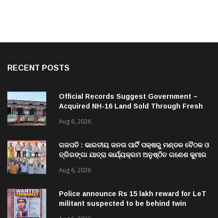
RECENT POSTS
Official Records Suggest Government –
Acquired NH-16 Land Sold Through Fresh
Mutations, Raising Questions Over
Aug 6, 2026
Revenue Lapses.
ଗଜପତି : ଭାରତୀୟ ଜନତା ପାର୍ଟି ପକ୍ଷରୁ ମଣ୍ଡଳ ବୈଠକ ଓ
ତ୍ରିରଙ୍ଗା ଯାତ୍ରା କାର୍ଯ୍ୟକ୍ରମ ଅନୁଷ୍ଠିତ ଗଣେଶ କୁମାର
ରାଜୁଙ୍କ ରିପୋର୍ଟ
Aug 6, 2026
Police announce Rs 15 lakh reward for LeT
militant suspected to be behind twin
attacks in Kashmir
Aug 6, 2026