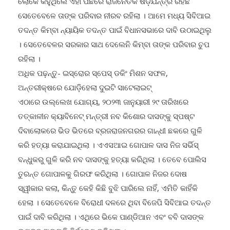
ସେତେବେଳେ ତାଙ୍କ ପରିବାର ନୀରବ ରହିଲା । ଆମେ ମଧ୍ୟ ସିବିଆଇ
ତଦନ୍ତ କିମ୍ବା ନ୍ୟାୟିକ ତଦନ୍ତ ପାଇଁ ବିଧାନସଭାରେ ଦାବି ଉଠାଇଥିଲୁ
। ସେତେବେଳର ସରକାର ସାଥ ଦେଲେନି କିମ୍ବା ତାଙ୍କ ପରିବାର ଚୁପ
ରହିଲା ।
ଅଧିକ ପଢ଼ନ୍ତୁ- ଇସ୍ରୋର ସ୍ପେସ୍ ଡକିଂ ମିଶନ ସଫଳ,
ଅନ୍ତରୀକ୍ଷରେ ଯୋଡ଼ିହେଲା ଦୁଇଟି ସାଟେଲାଇଟ୍
ଏଠାରେ ଉଲ୍ଲେଖ ଯୋଗ୍ୟ, ୨୦୨୩ ଜାନୁୟାରୀ ୨୯ ତାରିଖରେ
ତତ୍କାଳୀନ କ୍ୟାବିନେଟ୍ ମନ୍ତ୍ରୀ ନବ କିଶୋର ଦାସଙ୍କୁ ସ୍ପଷ୍ଟ
ଦିବାଲୋକରେ ଭିଡ ଭିତରେ ବ୍ରଜରାଜନଗରର ଗାନ୍ଧୀ ଛକରେ ଗୁଳି
କରି ହତ୍ୟା କରାଯାଇଥିଲା । ଏଏସଆଇ ଗୋପାଳ ଦାସ ନିଜ ସର୍ଭିସ୍
ବନ୍ଧୁକରୁ ଗୁଳି କରି ନବ ଦାସଙ୍କୁ ହତ୍ୟା କରିଥିଲା । ତେବେ ପୋଲିସ
ତୁରନ୍ତ ଗୋପାଳକୁ ଗିରଫ କରିଥିଲା । ଗୋପାଳ ନିଜର ଦୋଷ
ସ୍ୱୀକାର କଲା, କିନ୍ତୁ କେହି କିଛି ବୁଝି ପାରିଲେ ନାହିଁ, ଏମିତି କାହିଁକି
ହେଲା । ସେତେବେଳେ ବିରୋଧୀ ଦଳରେ ଥିବା ବିଜେପି ସିବିଆଇ ତଦନ୍ତ
ପାଇଁ ଦାବି କରିଥିଲା । ଏଥିରେ ଭିକେ ପାଣ୍ଡିଆନ ଏବଂ ବବି ଦାସଙ୍କ
ଉପରକୁ ଅଙ୍ଗୁଳି ନିର୍ଦ୍ଦେଶ କରିଥିଲା ।