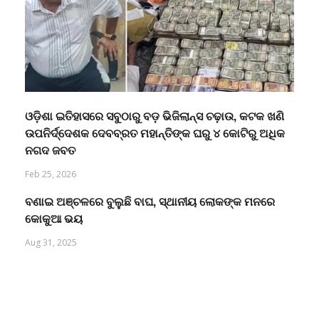
ଓଡ଼ିଶା ଇତିହାସରେ ସବୁଠାରୁ ବଡ଼ ଭିଜିଲାନ୍ସ ଚଢ଼ାଉ, କଟକ ଖଣି
ଉପନିର୍ଦ୍ଦେଶକ ଦେବବ୍ରତ ମହାନ୍ତିଙ୍କ ଘରୁ ୪ କୋଟିରୁ ଅଧିକ
ନଗଦ ଜବତ
Feb 25, 2026
ବଣାଇ ଅଞ୍ଚଳରେ ବୁଲୁଛି ବାଘ, ସ୍ଥାନୀୟ ଲୋକଙ୍କ ମନରେ
କୋକୁଆ ଭୟ
Aug 31, 2025