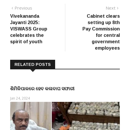
Post
Previous
Next
Previous
Next
post:
post:
Vivekananda
Cabinet clears
navigation
Jayanti 2025:
setting up 8th
VISWASS Group
Pay Commission
celebrates the
for central
spirit of youth
government
employees
RELATED POSTS
ଶିମିଳିପାଳରେ ହେବ କଳାବାଘ ସଫାରୀ
Jan 24, 2024