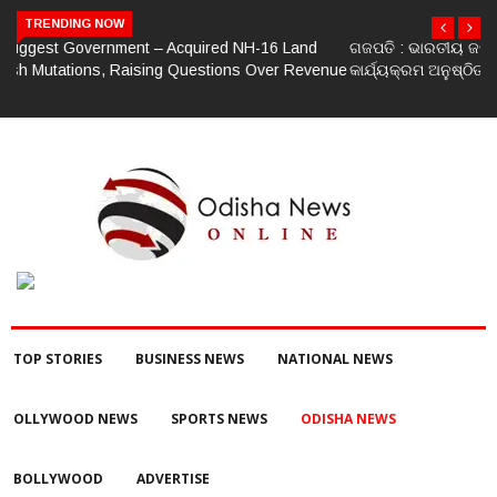
TRENDING NOW
ଗଜପତି : ଭାରତୀୟ ଜନତା ପାର୍ଟି ପକ୍ଷରୁ ମଣ୍ଡଳ ବୈଠକ ଓ ତ୍ରିରଙ୍ଗା ଯାତ୍ରା
କାର୍ଯ୍ୟକ୍ରମ ଅନୁଷ୍ଠିତ ଗଣେଶ କୁମାର ରାଜୁଙ୍କ ରିପୋର୍ଟ
TOP STORIES
BUSINESS NEWS
NATIONAL NEWS
OLLYWOOD NEWS
SPORTS NEWS
ODISHA NEWS
BOLLYWOOD
ADVERTISE