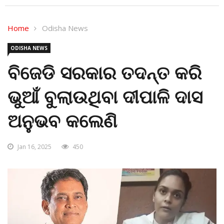
Home
Odisha News
ODISHA NEWS
ବିଜେଡି ସରକାର ତଦନ୍ତ କରି
ଭୁଆଁ ବୁଲାଉଥିବା ଦୀପାଳି ଦାସ
ଅନୁଭବ କଲେଣି
Jan 16, 2025
450