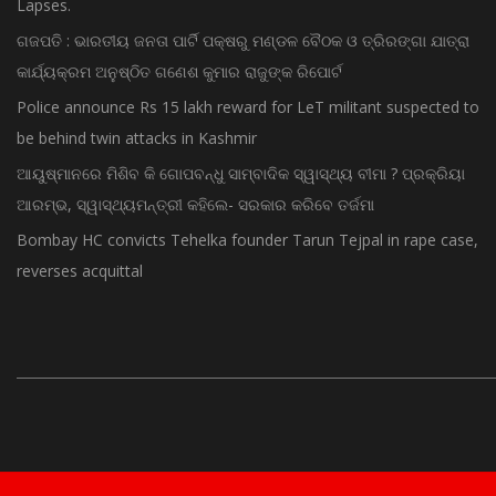
ଗଜପତି : ଭାରତୀୟ ଜନତା ପାର୍ଟି ପକ୍ଷରୁ ମଣ୍ଡଳ ବୈଠକ ଓ ତ୍ରିରଙ୍ଗା ଯାତ୍ରା
କାର୍ଯ୍ୟକ୍ରମ ଅନୁଷ୍ଠିତ ଗଣେଶ କୁମାର ରାଜୁଙ୍କ ରିପୋର୍ଟ
Police announce Rs 15 lakh reward for LeT militant suspected to
be behind twin attacks in Kashmir
ଆୟୁଷ୍ମାନରେ ମିଶିବ କି ଗୋପବନ୍ଧୁ ସାମ୍ବାଦିକ ସ୍ୱାସ୍ଥ୍ୟ ବୀମା ? ପ୍ରକ୍ରିୟା
ଆରମ୍ଭ, ସ୍ୱାସ୍ଥ୍ୟମନ୍ତ୍ରୀ କହିଲେ- ସରକାର କରିବେ ତର୍ଜମା
Bombay HC convicts Tehelka founder Tarun Tejpal in rape case,
reverses acquittal
© Copyright 2015 - Odisha News Online