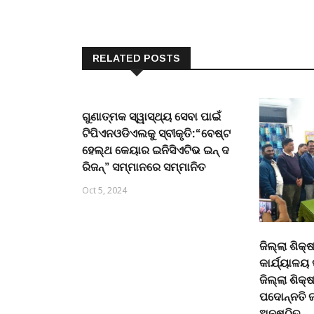
RELATED POSTS
ଗୁଣାତ୍ମକ ସ୍ୱାସ୍ଥ୍ୟ ସେବା ପାଇଁ
ଟିପିଏନଓଡିଏଲକୁ ସ୍ବୀକୃତି:“ବେଷ୍ଟ
ହେଲ୍ଥ କେୟାର ଇନିସିଏଟିଭ ଇନ୍ ଦ
ରିଜନ୍” ସମ୍ମାନରେ ସମ୍ମାନିତ
Oct 5, 2024
ଜିଲ୍ଲା ଶିକ
କାର୍ଯ୍ୟାଳୟ
ଜିଲ୍ଲା ଶିକ୍
ପଦୋନ୍ନତି ଜ
ଅନୁଷ୍ଠିତ