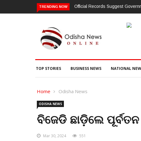
Official Records Suggest Gover
TRENDING NOW
TOP STORIES
BUSINESS NEWS
NATIONAL NEW
Home
Odisha News
ODISHA NEWS
ବିଜେଡି ଛାଡ଼ିଲେ ପୂର୍ବତନ
Mar 30, 2024
551