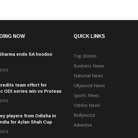
DING NOW
QUICK LINKS
 Sharma ends SA hoodoo
Top Stories
Business News
 2018
National News
credits team effort for
Ollywood News
ic ODI series win vs Proteas
Sports News
 2018
Odisha News
Bollywood
ey players from Odisha in
ndia for Azlan Shah Cup
Advertise
 2018