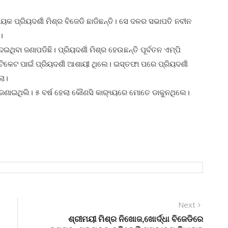
 ପ୍ରିୟଦର୍ଶୀ ମିଶ୍ର ବିଜେଡି ଛାଡିଛନ୍ତି। ସେ ଦଳର ସଭାପତି ନବୀନ
।
ା ଜଣାପଡିଛି। ପ୍ରିୟଦର୍ଶୀ ମିଶ୍ର ହେଉଛନ୍ତି ପୂର୍ବତନ ଏମ୍ପି
ିକେଟ ପାଇଁ ପ୍ରିୟଦର୍ଶୀ ଆଶାୟୀ ଥିଲେ। ଇସ୍ତଫା ପରେ ପ୍ରିୟଦର୍ଶୀ
ଲା।
ାଇଥିଲି। ୫ ବର୍ଷ ହେଲା କୌଣସି କାର‌୍ୟ୍ୟରେ ମୋତେ ଡାକୁନଥିଲେ।
Next
Next
post:
ଶ୍ରୀମୟୀ ମିଶ୍ର ନିଖୋଜ,ଖୋର୍ଦ୍ଧା ବିଜେଡିରେ