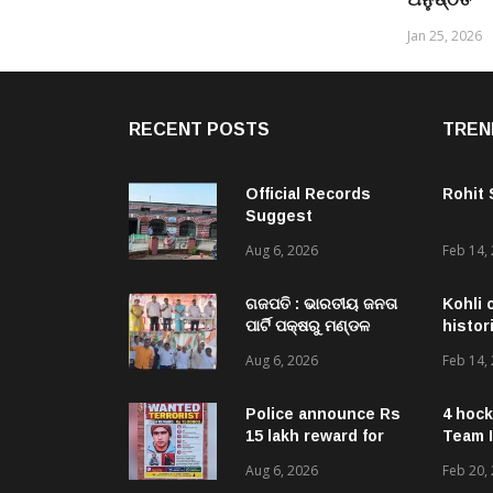
Jan 25, 2026
RECENT POSTS
TREN
Official Records
Rohit
Suggest
Government –
Aug 6, 2026
Feb 14,
Acquired NH-16 Land
Sold Through Fresh
Mutations, Raising
ଗଜପତି : ଭାରତୀୟ ଜନତା
Kohli 
Questions Over
ପାର୍ଟି ପକ୍ଷରୁ ମଣ୍ଡଳ
histor
Revenue Lapses.
ବୈଠକ ଓ ତ୍ରିରଙ୍ଗା
Aug 6, 2026
Feb 14,
ଯାତ୍ରା କାର୍ଯ୍ୟକ୍ରମ
ଅନୁଷ୍ଠିତ ଗଣେଶ କୁମାର
ରାଜୁଙ୍କ ରିପୋର୍ଟ
Police announce Rs
4 hock
15 lakh reward for
Team I
LeT militant
Aug 6, 2026
Feb 20,
suspected to be