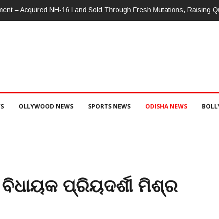
nment – Acquired NH-16 Land Sold Through Fresh Mutations, Raising 
S
OLLYWOOD NEWS
SPORTS NEWS
ODISHA NEWS
BOL
 ବିଧାୟକ ପ୍ରିୟଦର୍ଶୀ ମିଶ୍ର