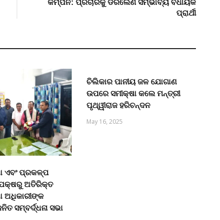
କମ୍ପନ: ପ୍ରଚାରକୁ ଡରିଲେଣି ସମ୍ଭାବ୍ୟ ବିଧାୟକ
ପ୍ରାର୍ଥୀ
ଚିଲିକାର ପାନୀୟ ଜଳ ଯୋଗାଣ
ଉପରେ ସମୀକ୍ଷା କଲେ ମନ୍ତ୍ରୀ
ପୃଥ୍ୱୀରାଜ ହରିଚନ୍ଦନ
May 16, 2025
୍ଷା ଏବଂ ପ୍ରକଳ୍ପ
 ପକ୍ଷରୁ ଅତିରିକ୍ତ
ଷା ଅଧିକାରୀଙ୍କ
ନିତ ସମ୍ବର୍ଦ୍ଧନା ସଭା