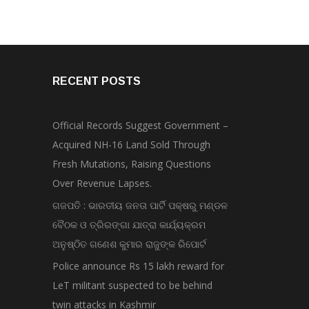
RECENT POSTS
Official Records Suggest Government –
Acquired NH-16 Land Sold Through
Fresh Mutations, Raising Questions
Over Revenue Lapses.
ଗଜପତି : ଭାରତୀୟ ଜନତା ପାର୍ଟି ପକ୍ଷରୁ ମଣ୍ଡଳ
ବୈଠକ ଓ ତ୍ରିରଙ୍ଗା ଯାତ୍ରା କାର୍ଯ୍ୟକ୍ରମ
ଅନୁଷ୍ଠିତ ଗଣେଶ କୁମାର ରାଜୁଙ୍କ ରିପୋର୍ଟ
Police announce Rs 15 lakh reward for
LeT militant suspected to be behind
twin attacks in Kashmir