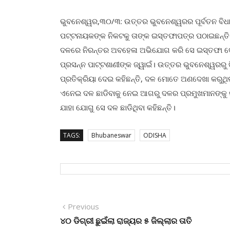
ଭୁବନେଶ୍ୱର,୩୦/୩: ଉତ୍ତର ଭୁବନେଶ୍ୱରର ପୂର୍ବତନ ବିଧାୟକ
ପଟ୍ଟନାୟକଙ୍କ ନିକଟକୁ ତାଙ୍କ ଇସ୍ତଫାପତ୍ର ପଠାଇଛନ୍ତି
ଦଳରେ ନିରନ୍ତର ଅବହେଳା ଅଭିଯୋଗ କରି ସେ ଇସ୍ତଫା ଦେଇଥିବ
ପ୍ରସନ୍ନ ପାଟ୍ଟଶାଣୀଙ୍କ ଜ୍ୱାଇଁ। ଉତ୍ତର ଭୁବନେଶ୍ୱରରୁ ଟ
ପ୍ରତିକ୍ରିୟା ଦେଇ କହିଛନ୍ତି, ଦଳ ମୋତେ ଅଣଦେଖା କରୁଥି
ଏନେଇ ଦଳ ଛାଡିବାକୁ ନେଇ ଆଗରୁ ଦଳର ପ୍ରମୁଖମାନଙ୍କୁ ଜଣ
ଯାହା ଯୋଗୁ ସେ ଦଳ ଛାଡିଥିବା କହିଛନ୍ତି।
TAGS:
Bhubaneswar
ODISHA
Post
Previous
Previous
post:
୪୦ ଡିଗ୍ରୀ ଛୁଇଁଲା ରାଜ୍ୟର ୫ ଜିଲ୍ଲାର ତାତି
navigation