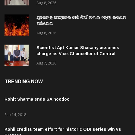
ଯୁବକଙ୍କୁ ପେଟ୍ରୋଲ ଢାଳି ନିଆଁ ଲଗାଇ ହତ୍ୟା ଉଦ୍ୟମ
ଅଭିଯୋଗ
Aug 8, 2026
Scientist Ajit Kumar Shasany assumes
charge as Vice-Chancellor of Central
University of Odisha
Aug 7, 2026
TRENDING NOW
Rohit Sharma ends SA hoodoo
Feb 14, 2018
Kohli credits team effort for historic ODI series win vs
Proteas