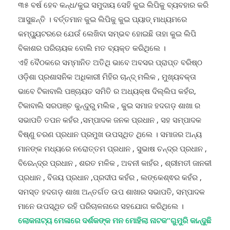
ଆସୁଛନ୍ତି । ବର୍ତ୍ତମାନ କୁଇ ଲିପିକୁ କୁଇ ପ୍ୟାଡ୍ ମାଧ୍ୟମରେ
କମ୍ପ୍ୟୁଟରରେ ଯେଉଁ ଲେଖିବା ସମ୍ଭବ ହୋଇଛି ତାହା କୁଇ ଲିପି
ବିକାଶର ପରିଚାୟକ ବୋଲି ମତ ବ୍ୟକ୍ତ କରିଥିଲେ ।
ଏହି ବୈଠକରେ ସମ୍ମାନିତ ଅତିଥି ଭାବେ ଅବସର ପ୍ରାପ୍ତ ବରିଷ୍ଠ
ଓଡ଼ିଶା ପ୍ରଶାସନିକ ଅଧିକାରୀ ମିହିର ଚାନ୍ଦ୍ ମଲିକ , ମୁଖ୍ୟବକ୍ତା
ଭାବେ ଟିକାବାଲି ପଞ୍ଚାୟତ ସମିତି ର ଅଧ୍ୟକ୍ଷ ଦିଲ୍ଲିପ କହଁର,
ଟିକାବାଲି ସରପଞ୍ଚ କୁନ୍ଦୁରୁ ମଲିକ , କୁଇ ସମାଜ ହଦଗଡ଼ ଶାଖା ର
ସଭାପତି ତପନ କହଁର ,ସମ୍ପାଦକ ଜନକ ପ୍ରଧାନ , ସହ ସମ୍ପାଦକ
ବିଷ୍ଣୁ ଚରଣ ପ୍ରଧାନ ପ୍ରମୁଖ ଉପସ୍ଥିତ ଥିଲେ । ସମାଜର ଅନ୍ୟ
ମାନଙ୍କ ମଧ୍ୟରେ ନରୋତ୍ତମ ପ୍ରଧାନ , ସୁଭାଷ ଚନ୍ଦ୍ର ପ୍ରଧାନ ,
ବିରେନ୍ଦ୍ର ପ୍ରଧାନ , ଶରତ ମଳିକ , ଅବନୀ କାହଁର , ଶ୍ରୀମତୀ ଜାନକୀ
ପ୍ରଧାନ , ବିଜୟ ପ୍ରଧାନ ,ପ୍ରଦୀପ କହଁର , ଲଙ୍କେଶ୍ଵର କହଁର ,
ସମସ୍ତ ହଦଗଡ଼ ଶାଖା ଅନ୍ତର୍ଗତ ଉପ ଶାଖାର ସଭାପତି, ସମ୍ପାଦକ
ମାନେ ଉପସ୍ଥିତ ରହି ପରିଚାଳନାରେ ସହଯୋଗ କରିଥିଲେ ।
ଲୋକନାଟ୍ୟ ମେଳାରେ ଦର୍ଶକଙ୍କ ମନ ମୋହିଲା ନାଟକ”ଗୁମୁରି କାନ୍ଦୁଛି
ଗୁମୁଡୁମାହା”