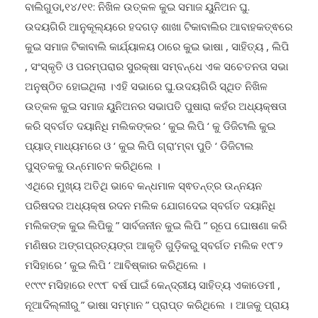
ଉଦୟଗିରି ଆନୁକୂଲ୍ୟରେ ହଦଗଡ଼ ଶାଖା ଟିକାବାଲିର ଆବାହକତ୍ଵରେ
କୁଇ ସମାଜ ଟିକାବାଲି କାର୍ଯ୍ୟାଳୟ ଠାରେ କୁଇ ଭାଷା , ସାହିତ୍ୟ , ଲିପି
, ସଂସ୍କୃତି ଓ ପରମ୍ପରାର ସୁରକ୍ଷା ସମ୍ବନ୍ଧେ ଏକ ସଚେତନତା ସଭା
ଅନୁଷ୍ଠିତ ହୋଇଥିଲା ।ଏହି ସଭାରେ ଘୁ.ଉଦୟଗିରି ସ୍ଥିତ ନିଖିଳ
ଉତ୍କଳ କୁଇ ସମାଜ ୟୁନିଅନର ସଭାପତି ପୁଷାରା କହଁର ଅଧ୍ୟକ୍ଷତା
କରି ସ୍ବର୍ଗତ ଦୟାନିଧି ମଲିକଙ୍କର ‘ କୁଇ ଲିପି ‘ କୁ ଡିଜିଟାଲି କୁଇ
ପ୍ୟାଡ୍ ମାଧ୍ୟମରେ ଓ ‘ କୁଇ ଲିପି ଗ୍ରା’ମ୍ବା ପୁତି ‘ ଡିଜିଟାଲ
ପୁସ୍ତକକୁ ଉନ୍ମୋଚନ କରିଥିଲେ ।
ଏଥିରେ ମୁଖ୍ୟ ଅତିଥି ଭାବେ କନ୍ଧମାଳ ସ୍ଵତନ୍ତ୍ର ଉନ୍ନୟନ
ପରିଷଦର ଅଧ୍ୟକ୍ଷ ରଦନ ମଲିକ ଯୋଗଦେଇ ସ୍ବର୍ଗତ ଦୟାନିଧି
ମଲିକଙ୍କ କୁଇ ଲିପିକୁ ” ସାର୍ବଜନୀନ କୁଇ ଲିପି ” ରୂପେ ଘୋଷଣା କରି
ମଣିଷର ଅଙ୍ଗପ୍ରତ୍ୟଙ୍ଗ ଆକୃତି ଗୁଡ଼ିକରୁ ସ୍ବର୍ଗତ ମଲିକ ୧୯୮୨
ମସିହାରେ ‘ କୁଇ ଲିପି ‘ ଆବିଷ୍କାର କରିଥିଲେ ।
୧୯୯୯ ମସିହାରେ ୧୯୯୮ ବର୍ଷ ପାଇଁ କେନ୍ଦ୍ରୀୟ ସାହିତ୍ୟ ଏକାଡେମୀ ,
ନୂଆଦିଲ୍ଲୀରୁ ” ଭାଷା ସମ୍ମାନ ” ପ୍ରାପ୍ତ କରିଥିଲେ । ଆଜକୁ ପ୍ରାୟ
୩୫ ବର୍ଷ ହେବ କନ୍ଧ/କୁଇ ସମୁଦାୟ ସେହି କୁଇ ଲିପିକୁ ବ୍ୟବହାର କରି