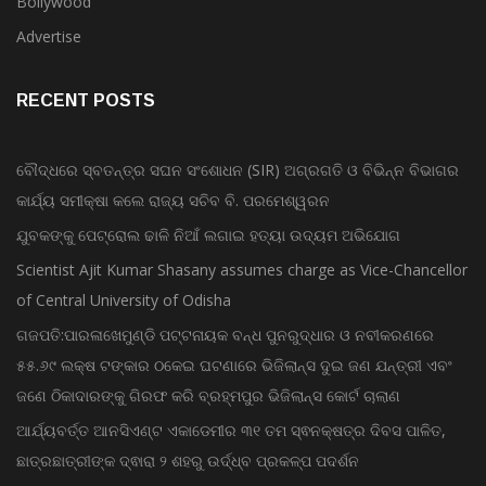
Advertise
RECENT POSTS
ବୌଦ୍ଧରେ ସ୍ବତନ୍ତ୍ର ସଘନ ସଂଶୋଧନ (SIR) ଅଗ୍ରଗତି ଓ ବିଭିନ୍ନ ବିଭାଗର
କାର୍ଯ୍ୟ ସମୀକ୍ଷା କଲେ ରାଜ୍ୟ ସଚିବ ବି. ପରମେଶ୍ୱରନ
ଯୁବକଙ୍କୁ ପେଟ୍ରୋଲ ଢାଳି ନିଆଁ ଲଗାଇ ହତ୍ୟା ଉଦ୍ୟମ ଅଭିଯୋଗ
Scientist Ajit Kumar Shasany assumes charge as Vice-Chancellor
of Central University of Odisha
ଗଜପତି:ପାରଳାଖେମୁଣ୍ଡି ପଟ୍ଟନାୟକ ବନ୍ଧ ପୁନରୁଦ୍ଧାର ଓ ନବୀକରଣରେ
୫୫.୬୯ ଲକ୍ଷ ଟଙ୍କାର ଠକେଇ ଘଟଣାରେ ଭିଜିଲାନ୍ସ ଦୁଇ ଜଣ ଯନ୍ତ୍ରୀ ଏବଂ
ଜଣେ ଠିକାଦାରଙ୍କୁ ଗିରଫ କରି ବ୍ରହ୍ମପୁର ଭିଜିଲାନ୍ସ କୋର୍ଟ ଚାଲାଣ
ଆର୍ଯ୍ୟବର୍ତ୍ତ ଆନସିଏଣ୍ଟ ଏକାଡେମୀର ୩୧ ତମ ସ୍ଵନକ୍ଷତ୍ର ଦିବସ ପାଳିତ,
ଛାତ୍ରଛାତ୍ରୀଙ୍କ ଦ୍ଵାରା ୨ ଶହରୁ ଉର୍ଦ୍ଧ୍ବ ପ୍ରକଳ୍ପ ପଦର୍ଶନ