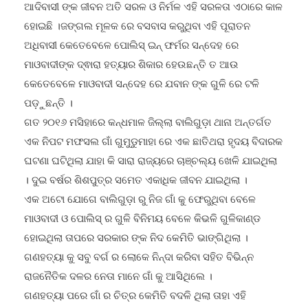
ହୋଇଛି ।ଜଙ୍ଗଲ ମୂଳକ ରେ ବସବାସ କରୁଥିବା ଏହି ପୂରାତନ
ଅଧିବାସୀ କେତେବେଳେ ପୋଲିସ୍ ଇନ୍ ଫର୍ମର ସନ୍ଦେହ ରେ
ମାଓବାଦୀଙ୍କ ଦ୍ଵାରା ହତ୍ୟାର ଶିକାର ହେଉଛନ୍ତି ତ ଆଉ
କେତେବେଳେ ମାଓବାଦୀ ସନ୍ଦେହ ରେ ଯବାନ ଙ୍କ ଗୁଳି ରେ ଟଳି
ପଡ଼ୁଛନ୍ତି ।
ଗତ ୨୦୧୬ ମସିହାରେ କନ୍ଧମାଳ ଜିଲ୍ଲା ବାଲିଗୁଡ଼ା ଥାନା ଅନ୍ତର୍ଗତ
ଏକ ନିପଟ ମଫସଲ ଗାଁ ଗୁମୁଡୁମାହା ରେ ଏକ ଛାତିଥରା ହୃଦୟ ବିଦାରକ
ଘଟଣା ଘଟିଥିଲା ଯାହା କି ସାରା ରାଜ୍ୟରେ ଚାଞ୍ଚଲ୍ୟ ଖେଳି ଯାଇଥିଲା
। ଦୁଇ ବର୍ଷର ଶିଶପୁତ୍ର ସମେତ ଏକାଧିକ ଜୀବନ ଯାଇଥିଲା ।
ଏକ ଅଟୋ ଯୋଗେ ବାଲିଗୁଡ଼ା ରୁ ନିଜ ଗାଁ କୁ ଫେରୁଥିବା ବେଳେ
ମାଓବାଦୀ ଓ ପୋଲିସ୍ ର ଗୁଳି ବିନିମୟ ବେଳେ କିଭଳି ଗୁଳିକାଣ୍ଡ
ହୋଇଥିଲା ତାପରେ ସରକାର ଙ୍କ ନିଦ କେମିତି ଭାଙ୍ଗିଥିଲା ।
ଗଣହତ୍ୟା କୁ ସବୁ ବର୍ଗ ର ଲୋକେ ନିନ୍ଦା କରିବା ସହିତ ବିଭିନ୍ନ
ରାଜନୈତିକ ଦଳର ନେତା ମାନେ ଗାଁ କୁ ଆସିଥିଲେ ।
ଗଣହତ୍ୟା ପରେ ଗାଁ ର ଚିତ୍ର କେମିତି ବଦଳି ଥିଲା ତାହା ଏହି
ନାଟକରେ ଚିତ୍ରଣ ହୋଇଛି । ବରିଷ୍ଠ ନାଟ୍ୟକାର ତଥା ନାଟ୍ୟ