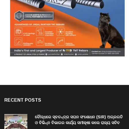
RECENT POSTS
ବୌଦ୍ଧରେ ସ୍ବତନ୍ତ୍ର ସଘନ ସଂଶୋଧନ (SIR) ଅଗ୍ରଗତି
ଓ ବିଭିନ୍ନ ବିଭାଗର କାର୍ଯ୍ୟ ସମୀକ୍ଷା କଲେ ରାଜ୍ୟ ସଚିବ
ବି. ପରମେଶ୍ୱରନ
Aug 8, 2026