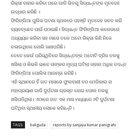
ଉଦ୍ଧାର କରିଛି ।
ଫିରିଙ୍ଗିଆ ପୁଲିସ ଘଟଣା ସ୍ଥଳରେ ପହଞ୍ଚି ମୃତଦେହ ଜବତ କରି
ବ୍ୟବଚ୍ଛେଦ ପାଇଁ ପଠାଇଛି। ସିଦ୍ଧାନ୍ତ ଫିରିଙ୍ଗିଆ କଲେଜରେ
ଅଧ୍ୟୟନ କରିବା ସହ ମାସେ ତଳେ ଅଟୋ ରିକ୍ସା କିଣି ନିଜେ
ଚଳାଉଥିଲେ ବୋଲି ଜଣାପଡିଛି।
ତେବେ କେଉଁ ପରିସ୍ଥିତିରେ ସିଦ୍ଧାନ୍ତଙ୍କ ଅଟୋଟି ବ୍ରିଜ ତଳକୁ
ଖସିଲା ଓ କିଭଳି ଭାବେ ତାଙ୍କର ମୃତ୍ୟ ଘଟିଲା ତାହାର ଅଧିକ ତଦନ୍ତ
ଫିରିଙ୍ଗିଆ ପୋଲିସ ଆରମ୍ଭ କରିଛି।
ଏହି ସ୍ଥାନରେ ହିଁ ଗତ ମାସରେ ଫୁଲବାଣୀ ବଡ ମେଡିକାଲ ର
ମହାପ୍ରୟାଣ ଗାଡି ଦୁର୍ଘଟଣା ଗ୍ରସ୍ତ ହୋଇ ପୋଲ ତଳକୁ
ଖସିପଡିଥିଲା। ଏଠାରେ ଗତ ଏକ ମାସ ମଧ୍ୟରେ ୬ଟି ଦୁର୍ଘଟଣା
ଘଟିଥିବା ସ୍ଥାନୀୟ ଲୋକେ କହିଛନ୍ତି।
TAGS:
baliguda
reports by sanjaya kumar panigrahi