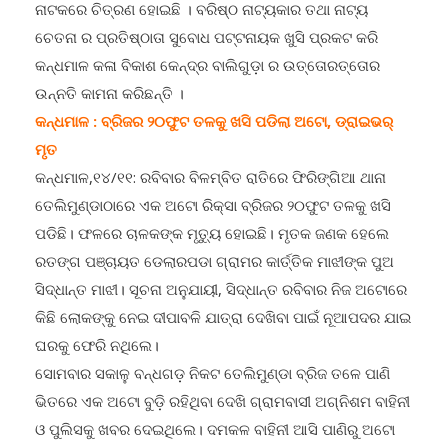
ଚେତନା ର ପ୍ରତିଷ୍ଠାତା ସୁବୋଧ ପଟ୍ଟନାୟକ ଖୁସି ପ୍ରକଟ କରି
କନ୍ଧମାଳ କଳା ବିକାଶ କେନ୍ଦ୍ର ବାଲିଗୁଡ଼ା ର ଉତ୍ତୋରତ୍ତୋର
ଉନ୍ନତି କାମନା କରିଛନ୍ତି ।
କନ୍ଧମାଳ : ବ୍ରିଜର ୨୦ଫୁଟ ତଳକୁ ଖସି ପଡିଲା ଅଟୋ, ଡ୍ରାଇଭର୍
ମୃତ
କନ୍ଧମାଳ,୧୪/୧୧: ରବିବାର ବିଳମ୍ବିତ ରାତିରେ ଫିରିଙ୍ଗିଆ ଥାନା
ତେଲିମୁଣ୍ଡାଠାରେ ଏକ ଅଟୋ ରିକ୍ସା ବ୍ରିଜର ୨୦ଫୁଟ ତଳକୁ ଖସି
ପଡିଛି। ଫଳରେ ଚାଳକଙ୍କ ମୃତ୍ୟୁ ହୋଇଛି। ମୃତକ ଜଣକ ହେଲେ
ରତଙ୍ଗ ପଞ୍ଚାୟତ ଡେଲାରପଡା ଗ୍ରାମର କାର୍ତ୍ତିକ ମାଝୀଙ୍କ ପୁଅ
ସିଦ୍ଧାନ୍ତ ମାଝୀ। ସୂଚନା ଅନୁଯାୟୀ, ସିଦ୍ଧାନ୍ତ ରବିବାର ନିଜ ଅଟୋରେ
କିଛି ଲୋକଙ୍କୁ ନେଇ ଦୀପାବଳି ଯାତ୍ରା ଦେଖିବା ପାଇଁ ନୂଆପଦର ଯାଇ
ଘରକୁ ଫେରି ନଥିଲେ।
ସୋମବାର ସକାଳୁ ବନ୍ଧଗଡ଼ ନିକଟ ତେଲିମୁଣ୍ଡା ବ୍ରିଜ ତଳେ ପାଣି
ଭିତରେ ଏକ ଅଟୋ ବୁଡ଼ି ରହିଥିବା ଦେଖି ଗ୍ରାମବାସୀ ଅଗ୍ନିଶମ ବାହିନୀ
ଓ ପୁଲିସକୁ ଖବର ଦେଇଥିଲେ। ଦମକଳ ବାହିନୀ ଆସି ପାଣିରୁ ଅଟୋ
ରିକ୍ସା ବାହାର କରିବା ପରେ ଗାଡି ଭିତରୁ ସିଦ୍ଧାନ୍ତଙ୍କ ମୃତଦେହ