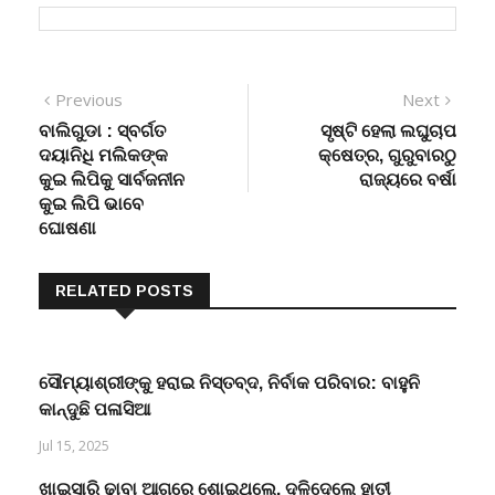
Post
Previous
Next
Previous
Next
post:
post:
ବାଲିଗୁଡା : ସ୍ବର୍ଗତ
ସୃଷ୍ଟି ହେଲା ଲଘୁଚାପ
navigation
ଦୟାନିଧି ମଲିକଙ୍କ
କ୍ଷେତ୍ର, ଗୁରୁବାରଠୁ
କୁଇ ଲିପିକୁ ସାର୍ବଜନୀନ
ରାଜ୍ୟରେ ବର୍ଷା
କୁଇ ଲିପି ଭାବେ
ଘୋଷଣା
RELATED POSTS
ସୌମ୍ୟାଶ୍ରୀଙ୍କୁ ହରାଇ ନିସ୍ତବ୍ଦ, ନିର୍ବାକ ପରିବାର: ବାହୁନି
କାନ୍ଦୁଛି ପଳାସିଆ
Jul 15, 2025
ଖାଇସାରି ଢାବା ଆଗରେ ଶୋଇଥିଲେ, ଦଳିଦେଲେ ହାତୀ