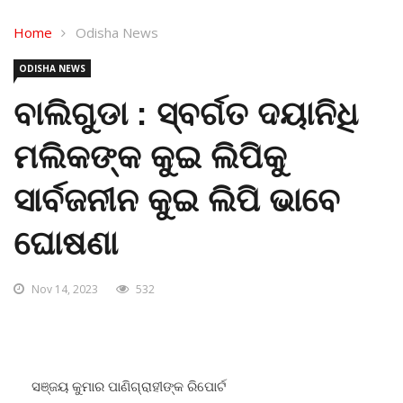
Home
Odisha News
ODISHA NEWS
ବାଲିଗୁଡା : ସ୍ବର୍ଗତ ଦୟାନିଧି
ମଲିକଙ୍କ କୁଇ ଲିପିକୁ
ସାର୍ବଜନୀନ କୁଇ ଲିପି ଭାବେ
ଘୋଷଣା
Nov 14, 2023
532
ସଞ୍ଜୟ କୁମାର ପାଣିଗ୍ରାହୀଙ୍କ ରିପୋର୍ଟ
ବାଲିଗୁଡା,୧୪/୧୧: ନିଖିଳ ଉତ୍କଳ କୁଇ ସମାଜ ୟୁନିଅନ ଘୁ.