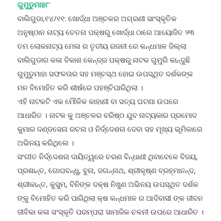
ବାଲିଗୁଡା,୧୪/୧୧: ଖୋର୍ଦ୍ଧା ଅଞ୍ଚଳର ଅଗ୍ରଣୀ ସାଂସ୍କୃତିକ
ଅନୁଷ୍ଠାନ ନାଟ୍ୟ ଚେତନା ପକ୍ଷରୁ ଖୋର୍ଦ୍ଧା ଠାରେ ଆୟୋଜିତ ୨୩
ତମ ଲୋକନାଟ୍ୟ ମେଳା ର ତୃତୀୟ ରଜନୀ ରେ କନ୍ଧମାଳ ଜିଲ୍ଲା
ବାଲିଗୁଡାର କଳା ବିକାଶ କେନ୍ଦ୍ର ପକ୍ଷରୁ ନାଟକ ଗୁମୁରି କାନ୍ଦୁଛି
ଗୁମୁଡୁମାହା ସଫଳତାର ସହ ମଞ୍ଚସ୍ଥ ହୋଇ ଉପସ୍ଥିତ ଦର୍ଶକଙ୍କ
ମନ ବିମୋହିତ କରି ଶୀର୍ଷରେ ପହଞ୍ଚିପାରିଥିଲା ।
ଏହି ନାଟକଟି ଏକ ମୌଳିକ କାହାଣୀ ବା ସତ୍ୟ ଘଟଣା ଉପରେ
ଆଧାରିତ । ନାଟକ କୁ ଅଞ୍ଚଳର ବରିଷ୍ଠ ଯୁବ ନାଟ୍ୟକାର ପ୍ରମୋଦ
କୁମାର ଦଣ୍ଡସେନା ରଚନା ଓ ନିର୍ଦ୍ଦେଶନା ଦେବା ସହ ମୂଖ୍ୟ ଭୂମିକାରେ
ଅଭିନୟ କରିଥିଲେ ।
ସଂଗୀତ ନିର୍ଦ୍ଦେଶନା ଦାୟିତ୍ୱରେ ଚରଣ ବିନ୍ଧାଣୀ ଥିବାବେଳେ ବିଜୟ,
ପ୍ରଶାନ୍ତ, ଗୋପବନ୍ଧୁ, ବୁନା, ଜଗନ୍ନାଥ, ଶ୍ରୀକୃଷ୍ଣ ବ୍ରହ୍ମାନନ୍ଦ,
ଶ୍ରୀକାନ୍ତ, କୁସୁମ, ବିନିଙ୍କ ଦକ୍ଷ ନିଖୁଣ ଅଭିନୟ ଉପସ୍ଥିତ ଦର୍ଶକ
ଙ୍କୁ ବିମୋହିତ କରି ପାରିଥିଲା କ୍ଷ କନ୍ଧମାଳ ର ଆଦିବାସୀ ଙ୍କ ଜୀବନ
ଜୀବିକା କଳା ସଂସ୍କୃତି ପରମ୍ପରା ସାମାଜିକ ଚଳନୀ ଉପରେ ଆଧାରିତ ।
ଆଦିବାସୀ ଙ୍କ ଜୀବନ ଅତି ସରଳ ଓ ନିର୍ମଳ ଏହି ସରଳତା ଏଠାରେ କାଳ