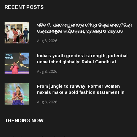
RECENT POSTS
ସଚିବ ବି. ପରମେଶ୍ୱରନଙ୍କ ବୌଦ୍ଧ ଜିଲ୍ଲା ଗସ୍ତ,ବିଭିନ୍ନ
ଉନ୍ନୟନମୂଳକ କାର୍ଯ୍ୟକ୍ରମ, ପ୍ରକଳ୍ପ ଓ ପଞ୍ଚାୟତ
ପରିଦର୍ଶନ
Aug 8, 2026
India’s youth greatest strength, potential
unmatched globally: Rahul Gandhi at
‘Chhatron Ki Goonj’ event
Aug 8, 2026
From jungle to runway: Former women
naxals make a bold fashion statement in
Chhattisgarh
Aug 8, 2026
TRENDING NOW