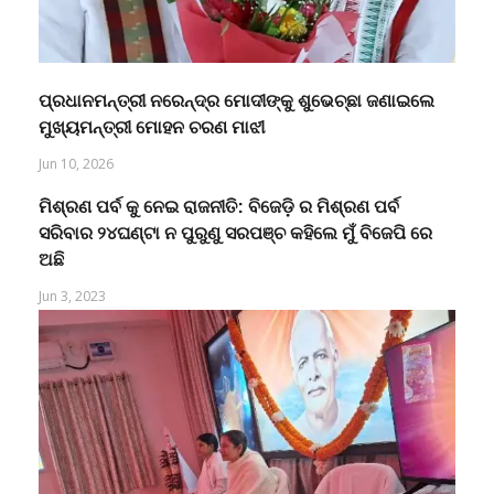
ପ୍ରଧାନମନ୍ତ୍ରୀ ନରେନ୍ଦ୍ର ମୋଦୀଙ୍କୁ ଶୁଭେଚ୍ଛା ଜଣାଇଲେ
ମୁଖ୍ୟମନ୍ତ୍ରୀ ମୋହନ ଚରଣ ମାଝୀ
Jun 10, 2026
ମିଶ୍ରଣ ପର୍ବ କୁ ନେଇ ରାଜନୀତି: ବିଜେଡ଼ି ର ମିଶ୍ରଣ ପର୍ବ
ସରିବାର ୨୪ଘଣ୍ଟା ନ ପୁରୁଣୁ ସରପଞ୍ଚ କହିଲେ ମୁଁ ବିଜେପି ରେ
ଅଛି
Jun 3, 2023