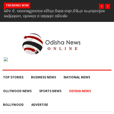
TRENDING NOW
India’s youth greatest strength, potential unmatched globally:
Rahul Gandhi at ‘Chhatron Ki Goonj’ event
TOP STORIES
BUSINESS NEWS
NATIONAL NEWS
OLLYWOOD NEWS
SPORTS NEWS
ODISHA NEWS
BOLLYWOOD
ADVERTISE