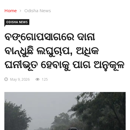
Home
Odisha News
ODISHA NEWS
ବଙ୍ଗୋପସାଗରେ ଦାନା
ବାନ୍ଧୁଛି ଲଘୁଚାପ, ଅଧିକ
ଘନୀଭୂତ ହେବାକୁ ପାଗ ଅନୁକୂଳ
May 9, 2026
125