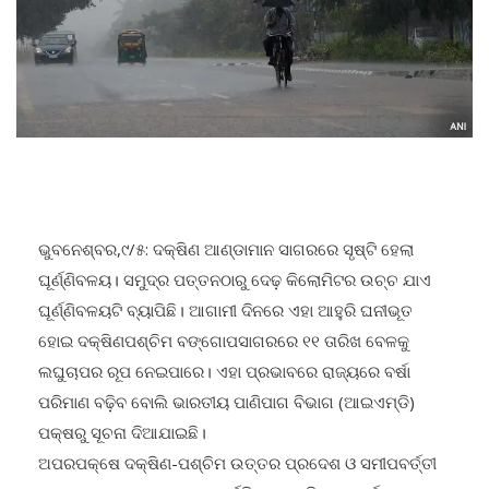
ଭୁବନେଶ୍ବର,୯/୫: ଦକ୍ଷିଣ ଆଣ୍ଡାମାନ ସାଗରରେ ସୃଷ୍ଟି ହେଲା
ଘୂର୍ଣ୍ଣିବଳୟ। ସମୁଦ୍ର ପତ୍ତନଠାରୁ ଦେଢ଼ କିଲୋମିଟର ଉଚ୍ଚ ଯାଏ
ଘୂର୍ଣ୍ଣିବଳୟଟି ବ୍ୟାପିଛି। ଆଗାମୀ ଦିନରେ ଏହା ଆହୁରି ଘନୀଭୂତ
ହୋଇ ଦକ୍ଷିଣପଶ୍ଚିମ ବଙ୍ଗୋପସାଗରରେ ୧୧ ତାରିଖ ବେଳକୁ
ଲଘୁଚାପର ରୂପ ନେଇପାରେ। ଏହା ପ୍ରଭାବରେ ରାଜ୍ୟରେ ବର୍ଷା
ପରିମାଣ ବଢ଼ିବ ବୋଲି ଭାରତୀୟ ପାଣିପାଗ ବିଭାଗ (ଆଇଏମ୍‌ଡି)
ପକ୍ଷରୁ ସୂଚନା ଦିଆଯାଇଛି।
ଅପରପକ୍ଷେ ଦକ୍ଷିଣ-ପଶ୍ଚିମ ଉତ୍ତର ପ୍ରଦେଶ ଓ ସମୀପବର୍ତ୍ତୀ