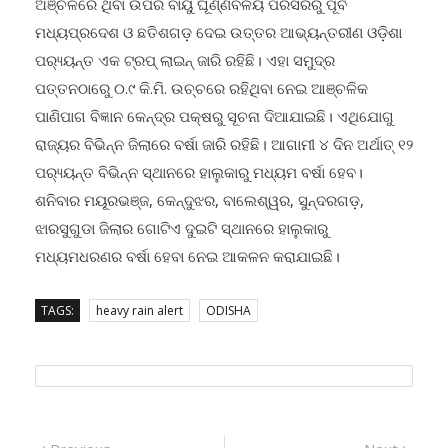
ଅଞ୍ଚଳରେ ଥିବା ଉପର ବାୟୁ ଘୂର୍ଣ୍ଣିବଳୟ ପରିସରରୁ ପୂର୍ବ
ମଧ୍ୟପ୍ରଦେଶ ଓ ଛତିଶଗଡ଼ ଦେଇ ଉତ୍ତର ଆଭ୍ୟନ୍ତରୀଣ ଓଡ଼ିଶା
ପର‌୍ୟ୍ୟନ୍ତ ଏକ ଟ୍ରପ୍ ଲାଇନ୍ ଜାରି ରହିଛି। ଏହା ସମୁଦ୍ର
ପତ୍ତନଠାରେୁ ୦.୯ କି.ମି. ଉଚ୍ଚରେ ରହିଥିବା ନେଇ ଆଞ୍ଚଳିକ
ପାଣିପାଗ ବିଜ୍ଞାନ କେନ୍ଦ୍ର ପକ୍ଷରୁ ସୂଚନା ଦିଆଯାଇଛି। ଏଥିଯୋଗୁ
ରାଜ୍ୟର ବିଭିନ୍ନ ଜିଲାରେ ବର୍ଷା ଜାରି ରହିଛି। ଆଗାମୀ ୪ ଦିନ ଅର୍ଥାତ୍ ୧୨
ପର‌୍ୟ୍ୟନ୍ତ ବିଭିନ୍ନ ସ୍ଥାନରେ ହାଲୁକାରୁ ମଧ୍ୟମ ବର୍ଷା ହେବ।
ଶନିବାର ମୟୂରଭଞ୍ଜ, କେନ୍ଦୁଝର, ବାଲେଶ୍ୱର, ସୁନ୍ଦରଗଡ଼,
ଝାରସୁଗୁଡା ଜିଲାର ଗୋଟିଏ ଦୁଇଟି ସ୍ଥାନରେ ହାଲୁକାରୁ
ମଧ୍ୟମଧରଣର ବର୍ଷା ହେବା ନେଇ ଆକଳନ କରାଯାଇଛି।
TAGS:
heavy rain alert
ODISHA