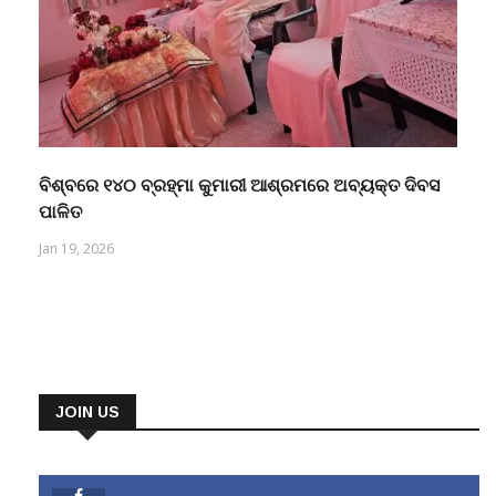
ବିଶ୍ବରେ ୧୪୦ ବ୍ରହ୍ମା କୁମାରୀ ଆଶ୍ରମରେ ଅବ୍ୟକ୍ତ ଦିବସ
ପାଳିତ
Jan 19, 2026
JOIN US