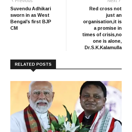
Post
Previous
Next
Previous
Next
post:
post:
Suvendu Adhikari
Red cross not
navigation
sworn in as West
just an
Bengal’s first BJP
organisation,it is
CM
a promise in
times of crisis,no
one is alone,
Dr.S.K.Kalamulla
RELATED POSTS