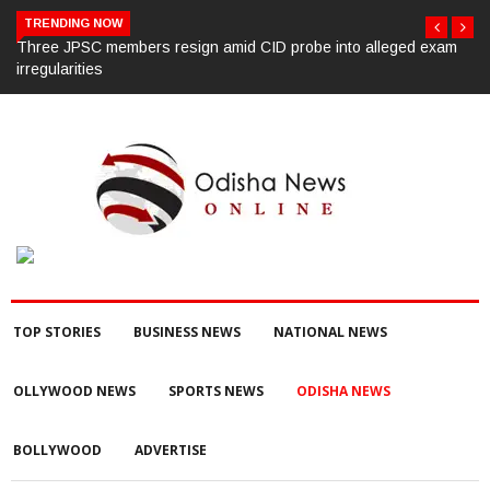
TRENDING NOW
m
450 Hyderabad law university students oppose CJI’s convocation
chief guest invite
TOP STORIES
BUSINESS NEWS
NATIONAL NEWS
OLLYWOOD NEWS
SPORTS NEWS
ODISHA NEWS
BOLLYWOOD
ADVERTISE