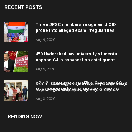
RECENT POSTS
Three JPSC members resign amid CID
probe into alleged exam irregularities
Aug 9, 2026
450 Hyderabad law university students
oppose CJI’s convocation chief guest
invite
Aug 9, 2026
ସଚିବ ବି. ପରମେଶ୍ୱରନଙ୍କ ବୌଦ୍ଧ ଜିଲ୍ଲା ଗସ୍ତ,ବିଭିନ୍ନ
ଉନ୍ନୟନମୂଳକ କାର୍ଯ୍ୟକ୍ରମ, ପ୍ରକଳ୍ପ ଓ ପଞ୍ଚାୟତ
ପରିଦର୍ଶନ
Aug 8, 2026
TRENDING NOW