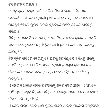
ଚିତ୍ତରଂଜନ ରାଉତ ।
ତାଙ୍କୁ ହତ୍ୟା କରାଯାଇଛି ବୋଲି ପରିବାର ଲୋକ ଅଭିଯୋଗ
କରିଛନ୍ତି । ଏ ନେଇ ସ୍ଥାନୀୟ ଅଞ୍ଚଳରେ ଉତ୍ତେଜନା ପ୍ରକାଶ
ପାଇଥିବାବେଳେ ପୁଲିସ ଘଟଣା ସ୍ଥଳରେ ପହଁଚି ତଦନ୍ତ ଆରମ୍ଭ
କରିଛି ।
ମିଳିଥିବା ପ୍ରାଥମିକ ସୂଚନା ମୁତାବକ, ଚିତ୍ତରଞ୍ଜନ ରାଉତ ଗତକାଲି
ଏକ ଅଷ୍ଟପ୍ରହରୀ ସଙ୍କୀର୍ତ୍ତନ କାର୍ଯ୍ୟକ୍ରମରେ ଯୋଗ ଦେବାକୁ
ଯାଇଥିଲେ ।
ବିଳମ୍ବିତ ରାତିରେ ସେଠାରୁ ସେ ଘରକୁ ଫେରିଥିଲେ । କିନ୍ତୁ ଘରକୁ
ଫେରି ନ ଥିଲେ । ଆଜି ସକାଳେ ବନ୍ଧଗାଁ ଡୁଙ୍ଗୁରା ରାସ୍ତାର ନାଳ
ନିକଟରେ ତାଙ୍କର ରକ୍ତାକ୍ତ ମୃତ ଦେହ ପଡ଼ିଥିବାର ଦେଖିବାକୁ
ମିଳିଥିଲା ।
ଏ ନେଇ ସ୍ଥାନୀୟ ଲୋକ ପରିବାରକୁ ଖବର ଦେଇଥିଲେ । ସେମାନେ
ଆସି ମୃତ ଦେହକୁ ଚିହ୍ନଟ କରିଥିଲେ । ତାଙ୍କ ଶରୀରେ ଗଭୀର କ୍ଷତ
ଚିହ୍ନ ଦେଖିବାକୁ ମିଳିଛି ।
ଏ ନେଇ ଗ୍ରାମାଞ୍ଚଳ ଥାନା ପୁଲିସ ଖବର ପାଇବା ପରେ ସାଇଣ୍ଟିଫିକ୍