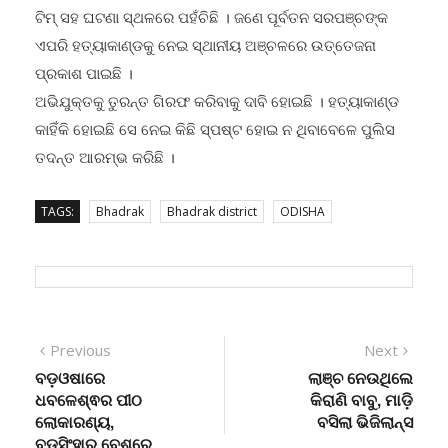
ଟିମ୍ ସହ ଘଟଣା ସ୍ଥଳରେ ପହଁଚିଛି । ଜଣେ ପୂର୍ବତନ ସରପଞ୍ଚଙ୍କ
ଏପରି ହତ୍ୟାକାଣ୍ଡକୁ ନେଇ ସ୍ଥାନୀୟ ଅଞ୍ଚଳରେ ଉତ୍ତେଜନା
ପ୍ରକାଶ ପାଇଛି ।
ଅଭିଯୁକ୍ତକୁ ତୁରନ୍ତ ଗିରଫ କରିବାକୁ ଦାବି ହୋଇଛି । ହତ୍ୟାକାଣ୍ଡ
କାହିଁକି ହୋଇଛି ସେ ନେଇ କିଛି ସ୍ପଷ୍ଟ ହୋଇ ନ ଥିବାବେଳେ ପୁଲିସ
ତଦନ୍ତ ଆରମ୍ଭ କରିଛି ।
TAGS:
Bhadrak
Bhadrak district
ODISHA
Post
Previous
Next
Previous
Next
post:
post:
ବଡ଼ଓଷାରେ
ଲାଞ୍ଚ ନେଉଥିଲେ
navigation
ଧବଳେଶ୍ଵର ପୀଠ
କିରାଣି ବାବୁ, ମାଡ଼ି
ଲୋକାରଣ୍ୟ,
ବସିଲା ଭିଜିଲାନ୍ସ
ବଡସିଂହାର ବେଶରେ