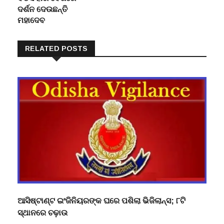
ଦର୍ଶନ ଦେଉଛନ୍ତି
ମହାଦେବ
RELATED POSTS
ଆସିଷ୍ଟାଣ୍ଟ ଇଂଜିନିୟରଙ୍କ ଘରେ ପଶିଲା ଭିଜିଲାନ୍ସ; ୮ଟି
ସ୍ଥାନରେ ଚଢ଼ାଉ