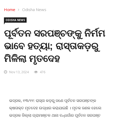
Home
Odisha News
ODISHA NEWS
ପୂର୍ବତନ ସରପଞ୍ଚଙ୍କୁ ନିର୍ମମ
ଭାବେ ହତ୍ୟା; ରାସ୍ତାକଡ଼ରୁ
ମିଳିଲା ମୃତଦେହ
Nov 13, 2024
476
ଭଦ୍ରକ, ୧୩/୧୧: ରାସ୍ତା କଡ଼ରୁ ଜଣେ ପୂର୍ବତନ ସରପଞ୍ଚଙ୍କ
କ୍ଷତାକ୍ତ ମୃତଦେହ ଉଦ୍ଧାର କରାଯାଇଛି । ମୃତକ ଜଣକ ହେଲେ
ଭଦ୍ରକ ଜିଲ୍ଲା ଗ୍ରାମାଞ୍ଚଳ ଥାନା ବନ୍ଧଗାଁର ପୂର୍ବତନ ସରପଞ୍ଚ