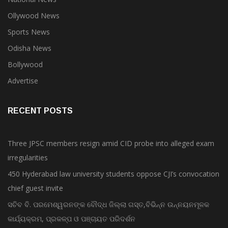
Ollywood News
Sports News
Odisha News
Bollywood
Advertise
RECENT POSTS
Three JPSC members resign amid CID probe into alleged exam
irregularities
450 Hyderabad law university students oppose CJI’s convocation
chief guest invite
ସଚିବ ବି. ପରମେଶ୍ୱରନଙ୍କ ବୌଦ୍ଧ ଜିଲ୍ଲା ଗସ୍ତ,ବିଭିନ୍ନ ଉନ୍ନୟନମୂଳକ
କାର୍ଯ୍ୟକ୍ରମ, ପ୍ରକଳ୍ପ ଓ ପଞ୍ଚାୟତ ପରିଦର୍ଶନ