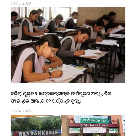
Nov 3, 2023
ବଢ଼ିଲା ଯୁକ୍ତ ୨ ଛାତ୍ରଛାତ୍ରୀଙ୍କ ଫର୍ମପୂରଣ ଅବଧି, ବିନା
ଫାଇନ୍‌ରେ ଆସନ୍ତା ୧୧ ପର୍ଯ୍ୟନ୍ତ ବୃଦ୍ଧି
Nov 4, 2025