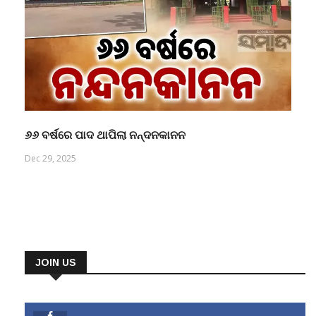
୬୬ ବର୍ଷରେ ପାଦ ଥାପିଲା ନନ୍ଦନକାନନ
Dec 29, 2025
JOIN US