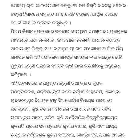
ଯୋଗ୍ୟ ଚାଷୀ ଭାଇଭଉଣୀମାନଙ୍କୁ, ୨୨ ତମ କିସ୍ତି ବାବଦକୁ ୨ ହଜାର
ଟଙ୍କା ହିସାବରେ ସମୁଦାୟ ୬୮୪ କୋଟି ଟଙ୍କାର ଆର୍ଥିକ ସହାୟତା
ମୋଦୀ ଜୀ ଆଜି ପ୍ରଦାନ କରୁଛନ୍ତି ।
ପିଏମ୍ କିଷାନ ଯୋଜନାରେ ଦରକାର ହେଉଥିବା ସମସ୍ତ ବାଧ୍ୟତାମୂଳକ
ମାନଦଣ୍ଡ ଯଥା ର-କଣଉ, ଜମିଜମାର ବିବରଣୀ, ଆଧାର-ବ୍ୟାଙ୍କ
ଆକାଉଣ୍ଟ ଲିଙ୍କ୍, ଆଧାର ଅନୁଯାୟୀ ନାମ ସଂଶୋଧନ ଆଦି କାର୍ଯ୍ୟ
ସମାପନ କରି ଏହି ଯୋଜନାର ସମସ୍ତ ସହାୟତା ଲାଭ କରନ୍ତୁ ବୋଲି
ମୁଖ୍ୟମନ୍ତ୍ରୀ ରାଜ୍ୟର ସମସ୍ତ ଚାଷୀ ଭାଇ ଭଉଣୀଙ୍କୁ ଅନୁରୋଧ
କରିଥିଲେ ।
ଏହି ଅବସରରେ ଉପମୁଖ୍ୟମନ୍ତ୍ରୀ ତଥା କୃଷି ଓ କୃଷକ
ସଶକ୍ତିକରଣ, ଶକ୍ତିମନ୍ତ୍ରୀ କନକ ବର୍ଦ୍ଧନ ସିଂହଦେଓ, ଏକାମ୍ର-
ଭୁବନେଶ୍ୱର ବିଧାୟକ ବାବୁ ସିଂ, ଖୋର୍ଦ୍ଧା ବିଧାୟକ ପ୍ରଶାନ୍ତ
ଜଗଦ୍ଦେବ, କୃଷି ବିଭାଗ କମିଶନର ତଥା ଶାସନ ସଚିବ ସଚିନ
ରାମଚନ୍ଦ୍ର ଯାଦବ, ଓଡ଼ିଶା କୃଷି ଓ ବୈଷୟିକ ବିଶ୍ୱବିଦ୍ୟାଳୟର
କୁଳପତି ପ୍ରଫେସର ପ୍ରଭାତ କୁମାର ରାଉଳ, କୃଷି ଏବଂ ଖାଦ୍ୟ
ଉତ୍ପାଦ ନିର୍ଦ୍ଦେଶକ ଶୁଭମ ସକ୍ସେନା, ଖୋର୍ଦ୍ଧା ଜିଲ୍ଲାପାଳ ଅମ୍ରିତ