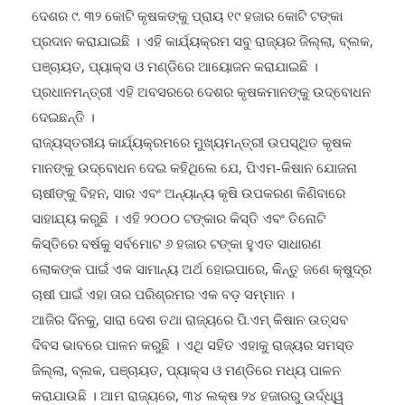
ଦେଶର ୯. ୩୨ କୋଟି କୃଷକଙ୍କୁ ପ୍ରାୟ ୧୯ ହଜାର କୋଟି ଟଙ୍କା
ପ୍ରଦାନ କରାଯାଇଛି । ଏହି କାର୍ଯ୍ୟକ୍ରମ ସବୁ ରାଜ୍ୟର ଜିଲ୍ଲା, ବ୍ଲକ,
ପଞ୍ଚାୟତ, ପ୍ୟାକ୍ସ ଓ ମଣ୍ଡିରେ ଆୟୋଜନ କରାଯାଇଛି ।
ପ୍ରଧାନମନ୍ତ୍ରୀ ଏହି ଅବସରରେ ଦେଶର କୃଷକମାନଙ୍କୁ ଉଦ୍ବୋଧନ
ଦେଇଛନ୍ତି ।
ରାଜ୍ୟସ୍ତରୀୟ କାର୍ଯ୍ୟକ୍ରମରେ ମୁଖ୍ୟମନ୍ତ୍ରୀ ଉପସ୍ଥିତ କୃଷକ
ମାନଙ୍କୁ ଉଦ୍ବୋଧନ ଦେଇ କହିଥିଲେ ଯେ, ପିଏମ-କିଷାନ ଯୋଜନା
ଚାଷୀଙ୍କୁ ବିହନ, ସାର ଏବଂ ଅନ୍ୟାନ୍ୟ କୃଷି ଉପକରଣ କିଣିବାରେ
ସାହାଯ୍ୟ କରୁଛି । ଏହି ୨୦୦୦ ଟଙ୍କାର କିସ୍ତି ଏବଂ ତିନୋଟି
କିସ୍ତିରେ ବର୍ଷକୁ ସର୍ବମୋଟ ୬ ହଜାର ଟଙ୍କା ହୁଏତ ସାଧାରଣ
ଲୋକଙ୍କ ପାଇଁ ଏକ ସାମାନ୍ୟ ଅର୍ଥ ହୋଇପାରେ, କିନ୍ତୁ ଜଣେ କ୍ଷୁଦ୍ର
ଚାଷୀ ପାଇଁ ଏହା ତାର ପରିଶ୍ରମର ଏକ ବଡ଼ ସମ୍ମାନ ।
ଆଜିର ଦିନକୁ, ସାରା ଦେଶ ତଥା ରାଜ୍ୟରେ ପି.ଏମ୍ କିଷାନ ଉତ୍ସବ
ଦିବସ ଭାବରେ ପାଳନ କରୁଛି । ଏଥି ସହିତ ଏହାକୁ ରାଜ୍ୟର ସମସ୍ତ
ଜିଲ୍ଲା, ବ୍ଲକ, ପଞ୍ଚାୟତ, ପ୍ୟାକ୍ସ ଓ ମଣ୍ଡିରେ ମଧ୍ୟ ପାଳନ
କରାଯାଉଛି । ଆମ ରାଜ୍ୟରେ, ୩୪ ଲକ୍ଷ ୨୪ ହଜାରରୁ ଉର୍ଦ୍ଧ୍ୱ