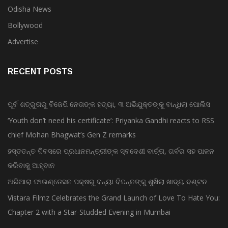
Odisha News
Bollywood
Advertise
RECENT POSTS
ପୂର୍ବ ଶତ୍ରୁତାରୁ ବିଜେପି ନେତାଙ୍କ ହତ୍ୟା, ୩ ଅଭିଯୁକ୍ତଙ୍କୁ ବାନ୍ଧିଲା ପୋଲିସ
‘Youth don’t need his certificate’: Priyanka Gandhi reacts to RSS
chief Mohan Bhagwat’s Gen Z remarks
ହସ୍ତତନ୍ତ ଦିବସରେ ପ୍ରଧାନମନ୍ତ୍ରୀଙ୍କ ସ୍ବଦେଶୀ ବାର୍ତ୍ତା, ଗର୍ବର ସହ ପାଳନ
କରିବାକୁ ଆହ୍ବାନ
ଅଭିଆରା ଫାଉଣ୍ଡେସନ ପକ୍ଷରୁ ବନ୍ୟା ବିପନ୍ନଙ୍କୁ ଶୁଖିଲା ଖାଦ୍ୟ ବଣ୍ଟନ
Vistara Filmz Celebrates the Grand Launch of Love To Hate You:
Chapter 2 with a Star-Studded Evening in Mumbai