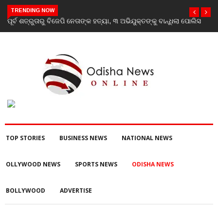
TRENDING NOW
ଲିସ
‘Youth don’t need his certificate’: Priyanka Gandhi reacts to
RSS chief Mohan Bhagwat’s Gen Z remarks
TOP STORIES
BUSINESS NEWS
NATIONAL NEWS
OLLYWOOD NEWS
SPORTS NEWS
ODISHA NEWS
BOLLYWOOD
ADVERTISE