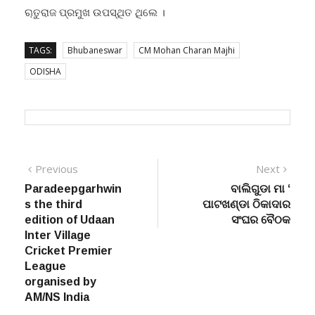
ୠତୁରାଜ ପ୍ରମୁଖ ଉପସ୍ଥିତ ଥିଲେ ।
TAGS:
Bhubaneswar
CM Mohan Charan Majhi
ODISHA
Post
Previous
Next
Previous
Next
post:
post:
Paradeepgarhwin
ବାଲିଗୁଡା ମା ‘
navigation
s the third
ପାଟଖଣ୍ଡା ଠିକାଦାର
edition of Udaan
ସଂଘର ବୈଠକ
Inter Village
Cricket Premier
League
organised by
AM/NS India