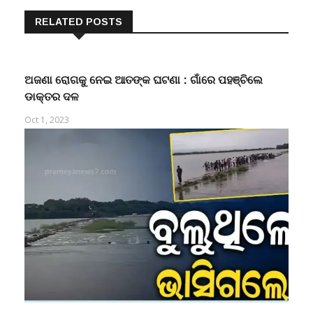
RELATED POSTS
ଅଜଣା ରୋଗକୁ ନେଇ ଆତଙ୍କ ଘଟଣା : ଗାଁରେ ପହଞ୍ଚିଲେ
ଡାକ୍ତର ଦଳ
Oct 1, 2023