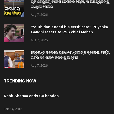
ପୂର୍ବ ଶତ୍ରୁତାରୁ ବିଜେପି ନେତାଙ୍କ ହତ୍ୟା, ୩ ଅଭିଯୁକ୍ତଙ୍କୁ
ବାନ୍ଧିଲା ପୋଲିସ
Aug 7, 2026
‘Youth don’t need his certificate’: Priyanka
Gandhi reacts to RSS chief Mohan
Bhagwat’s Gen Z remarks
Aug 7, 2026
ହସ୍ତତନ୍ତ ଦିବସରେ ପ୍ରଧାନମନ୍ତ୍ରୀଙ୍କ ସ୍ବଦେଶୀ ବାର୍ତ୍ତା,
ଗର୍ବର ସହ ପାଳନ କରିବାକୁ ଆହ୍ବାନ
Aug 7, 2026
TRENDING NOW
Rohit Sharma ends SA hoodoo
Feb 14, 2018