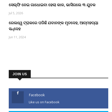
ସେଲ୍ଫି ନେଇ ଗାଧୋଇବା ହେଲା କାଳ, ଭାସିଗଲେ ୩ ଯୁବକ
Jul 5, 2026
ରେଲୱେ ଟ୍ରାକରେ ପଡିଛି ଯବାନଙ୍କ ମୃତଦେହ, ଆତ୍ମହତ୍ୟା
ସନ୍ଦେହ
Jun 11, 2024
JOIN US
Facebook
Like us on Facebook