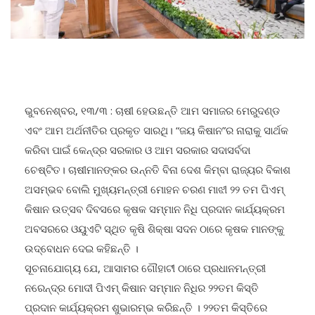
ଭୁବନେଶ୍ବର, ୧୩/୩ : ଚାଷୀ ହେଉଛନ୍ତି ଆମ ସମାଜର ମେରୁଦଣ୍ଡ
ଏବଂ ଆମ ଅର୍ଥନୀତିର ପ୍ରକୃତ ସାରଥି। “ଜୟ କିଷାନ”ର ନାରାକୁ ସାର୍ଥକ
କରିବା ପାଇଁ କେନ୍ଦ୍ର ସରକାର ଓ ଆମ ସରକାର ସଦାସର୍ବଦା
ଚେଷ୍ଟିତ। ଚାଷୀମାନଙ୍କର ଉନ୍ନତି ବିନା ଦେଶ କିମ୍ବା ରାଜ୍ୟର ବିକାଶ
ଅସମ୍ଭବ ବୋଲି ମୁଖ୍ୟମନ୍ତ୍ରୀ ମୋହନ ଚରଣ ମାଝୀ ୨୨ ତମ ପିଏମ୍
କିଷାନ ଉତ୍ସବ ଦିବସରେ କୃଷକ ସମ୍ମାନ ନିଧି ପ୍ରଦାନ କାର୍ଯ୍ୟକ୍ରମ
ଅବସରରେ ଓୟୁଏଟି ସ୍ଥିତ କୃଷି ଶିକ୍ଷା ସଦନ ଠାରେ କୃଷକ ମାନଙ୍କୁ
ଉଦ୍ବୋଧନ ଦେଇ କହିଛନ୍ତି ।
ସୂଚନାଯୋଗ୍ୟ ଯେ, ଆସାମର ଗୌହାଟୀ ଠାରେ ପ୍ରଧାନମନ୍ତ୍ରୀ
ନରେନ୍ଦ୍ର ମୋଦୀ ପିଏମ୍ କିଷାନ ସମ୍ମାନ ନିଧିର ୨୨ତମ କିସ୍ତି
ପ୍ରଦାନ କାର୍ଯ୍ୟକ୍ରମ ଶୁଭାରମ୍ଭ କରିଛନ୍ତି । ୨୨ତମ କିସ୍ତିରେ