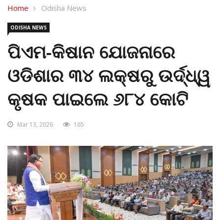
Home
Odisha News
ODISHA NEWS
ପିଏମ-କିଷାନ ଯୋଜନାରେ
ଓଡିଶାର ୩୪ ଲକ୍ଷରୁ ଉର୍ଦ୍ଧ୍ୱ
କୃଷକ ପାଇଲେ ୬୮୪ କୋଟି
Mar 13, 2026
165