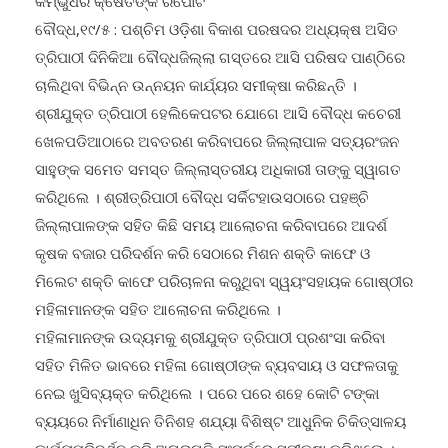
କମ୍ଭୁଧର କ୍ଷେତିଙ୍କ ରିପୋର୍ଟ
ବୌଦ୍ଧ,୧୯/୫ : ପଶ୍ଚିମ ଓଡ଼ିଶା ବିକାଶ ପରଷଦର ଅଧ୍ୟକ୍ଷ ଅସିତ
ତ୍ରିପାଠୀ ଦିନିକିଆ ବୌଦ୍ଧଜିଲ୍ଲା ଗସ୍ତରେ ଆସି ପରିଷଦ ପାଣ୍ଠିରେ
ଚାଲିଥିବା ବିଭିନ୍ନ ଉନ୍ନୟନ କାର୍ଯ୍ୟର ସମୀକ୍ଷା କରିଛନ୍ତି ।
ଶ୍ରୀଯୁକ୍ତ ତ୍ରିପାଠୀ ହେଲିକେପଟର ଯୋଗେ ଆସି ବୌଦ୍ଧ କଚେରୀ
ଖେଳପଡିଆଠାରେ ଅବତରଣ କରିବାପରେ ଜିଲ୍ଲାପାଳ ସତ୍ୟରଂଜନ
ସାହୁଙ୍କ ସମେତ ସମସ୍ତ ଜିଲ୍ଲାସ୍ତରୀୟ ଅଧିକାରୀ ତାଙ୍କୁ ସ୍ୱାଗତ
କରିଥିଲେ । ଶ୍ରୀତ୍ରିପାଠୀ ବୌଦ୍ଧ ସର୍କିଟହାଉସଠାରେ ପହଞ୍ଚି
ଜିଲ୍ଲାପାଳଙ୍କ ସହିତ କିଛି ସମୟ ଆଲୋଚନା କରିବାପରେ ଆଦର୍ଶ
କୃଷକ ବଜାର ପରିଦର୍ଶନ କରି ସେଠାରେ ମିଶନ ଶକ୍ତି କାଫେ ଓ
ମିଲେଟ ଶକ୍ତି କାଫେ ପରିଚାଳନା କରୁଥିବା ସ୍ୱୟଂସହାୟକ ଗୋଷ୍ଠୀର
ମହିଳାମାନଙ୍କ ସହିତ ଆଲୋଚନା କରିଥିଲେ ।
ମହିଳାମାନଙ୍କ ଉଦ୍ୟମକୁ ଶ୍ରୀଯୁକ୍ତ ତ୍ରିପାଠୀ ପ୍ରଶଂସା କରିବା
ସହିତ ମିଳିତ ଭାବରେ ମହିଳା ଗୋଷ୍ଠୀଙ୍କ ବ୍ୟବସାୟ ଓ ସଫଳତାକୁ
ନେଇ ଖୁସିବ୍ୟକ୍ତ କରିଥିଲେ । ପରେ ପରେ ଶହେ କୋଟି ଟଙ୍କା
ବ୍ୟୟରେ ନିର୍ମାଣାଧିନ ତିନିଶହ ଶଯ୍ୟା ବିଶିଷ୍ଟ ଆଧୁନିକ ଚିକିତ୍ସାଳୟ