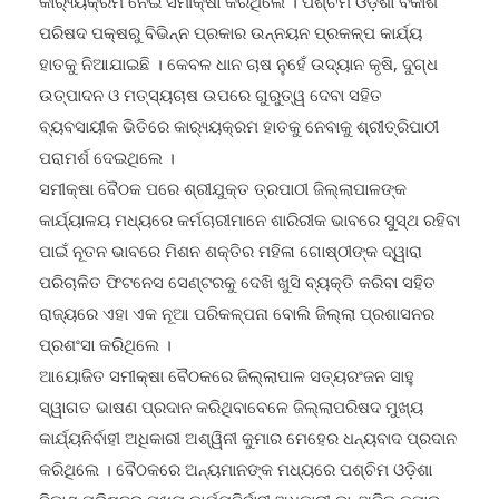
କାର‌୍ୟ୍ୟକ୍ରମ ନେଇ ସମୀକ୍ଷା କରିଥିଲେ । ପଶ୍ଚିମ ଓଡ଼ିଶା ବିକାଶ
ପରିଷଦ ପକ୍ଷରୁ ବିଭିନ୍ନ ପ୍ରକାର ଉନ୍ନୟନ ପ୍ରକଳ୍ପ କାର୍ଯ୍ୟ
ହାତକୁ ନିଆଯାଇଛି । କେବଳ ଧାନ ଚାଷ ନୁହେଁ ଉଦ୍ୟାନ କୃଷି, ଦୁଗ୍ଧ
ଉତ୍ପାଦନ ଓ ମତ୍ସ୍ୟଚାଷ ଉପରେ ଗୁରୁତ୍ୱ ଦେବା ସହିତ
ବ୍ୟବସାୟୀକ ଭିତିରେ କାର‌୍ୟ୍ୟକ୍ରମ ହାତକୁ ନେବାକୁ ଶ୍ରୀତ୍ରିପାଠୀ
ପରାମର୍ଶ ଦେଇଥିଲେ ।
ସମୀକ୍ଷା ବୈଠକ ପରେ ଶ୍ରୀଯୁକ୍ତ ତ୍ରପାଠୀ ଜିଲ୍ଲାପାଳଙ୍କ
କାର୍ଯ୍ୟାଳୟ ମଧ୍ୟରେ କର୍ମଚାରୀମାନେ ଶାରିରୀକ ଭାବରେ ସୁସ୍ଥ ରହିବା
ପାଇଁ ନୂତନ ଭାବରେ ମିଶନ ଶକ୍ତିର ମହିଳା ଗୋଷ୍ଠୀଙ୍କ ଦ୍ୱାରା
ପରିଚାଳିତ ଫିଟନେସ ସେଣ୍ଟରକୁ ଦେଖି ଖୁସି ବ୍ୟକ୍ତି କରିବା ସହିତ
ରାଜ୍ୟରେ ଏହା ଏକ ନୂଆ ପରିକଳ୍ପନା ବୋଲି ଜିଲ୍ଲା ପ୍ରଶାସନର
ପ୍ରଶଂସା କରିଥିଲେ ।
ଆୟୋଜିତ ସମୀକ୍ଷା ବୈଠକରେ ଜିଲ୍ଲାପାଳ ସତ୍ୟରଂଜନ ସାହୁ
ସ୍ୱାଗତ ଭାଷଣ ପ୍ରଦାନ କରିଥିବାବେଳେ ଜିଲ୍ଲାପରିଷଦ ମୁଖ୍ୟ
କାର୍ଯ୍ୟନିର୍ବାହୀ ଅଧିକାରୀ ଅଶ୍ୱିନୀ କୁମାର ମେହେର ଧନ୍ୟବାଦ ପ୍ରଦାନ
କରିଥିଲେ । ବୈଠକରେ ଅନ୍ୟମାନଙ୍କ ମଧ୍ୟରେ ପଶ୍ଚିମ ଓଡ଼ିଶା