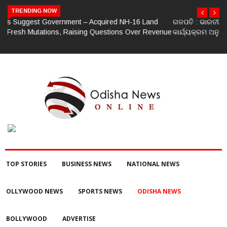
TRENDING NOW
ଗଜପତି : ଭାରତୀୟ ଜନତା ପାର୍ଟି ପକ୍ଷରୁ ମଣ୍ଡଳ ବୈଠକ ଓ ତ୍ରିରଙ୍ଗା ଯାତ୍ରା
nue
କାର୍ଯ୍ୟକ୍ରମ ଅନୁଷ୍ଠିତ ଗଣେଶ କୁମାର ରାଜୁଙ୍କ ରିପୋର୍ଟ
TOP STORIES
BUSINESS NEWS
NATIONAL NEWS
OLLYWOOD NEWS
SPORTS NEWS
ODISHA NEWS
BOLLYWOOD
ADVERTISE