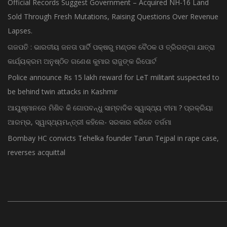
Official Records Suggest Government – Acquired NH-16 Land
Sold Through Fresh Mutations, Raising Questions Over Revenue
Lapses.
ଗଜପତି : ଭାରତୀୟ ଜନତା ପାର୍ଟି ପକ୍ଷରୁ ମଣ୍ଡଳ ବୈଠକ ଓ ତ୍ରିରଙ୍ଗା ଯାତ୍ରା
କାର୍ଯ୍ୟକ୍ରମ ଅନୁଷ୍ଠିତ ଗଣେଶ କୁମାର ରାଜୁଙ୍କ ରିପୋର୍ଟ
Police announce Rs 15 lakh reward for LeT militant suspected to
be behind twin attacks in Kashmir
ଆୟୁଷ୍ମାନରେ ମିଶିବ କି ଗୋପବନ୍ଧୁ ସାମ୍ବାଦିକ ସ୍ୱାସ୍ଥ୍ୟ ବୀମା ? ପ୍ରକ୍ରିୟା
ଆରମ୍ଭ, ସ୍ୱାସ୍ଥ୍ୟମନ୍ତ୍ରୀ କହିଲେ- ସରକାର କରିବେ ତର୍ଜମା
Bombay HC convicts Tehelka founder Tarun Tejpal in rape case,
reverses acquittal