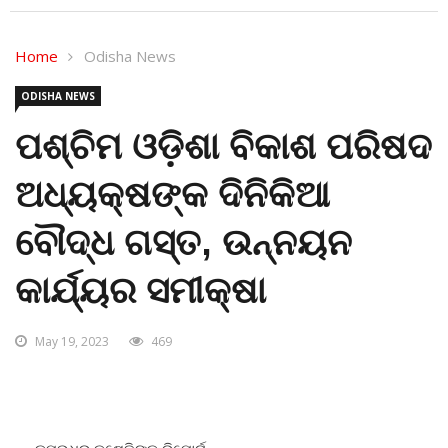
Home
Odisha News
ODISHA NEWS
ପଶ୍ଚିମ ଓଡ଼ିଶା ବିକାଶ ପରିଷଦ
ଅଧ୍ୟକ୍ଷଙ୍କ ଦିନିକିଆ
ବୌଦ୍ଧ ଗସ୍ତ, ଉନ୍ନୟନ
କାର୍ଯ୍ୟର ସମୀକ୍ଷା
May 19, 2023
469