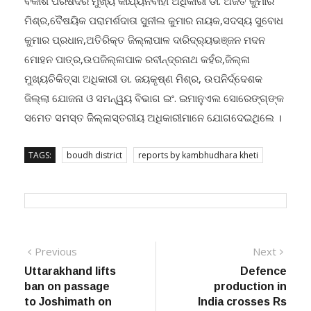
ବିକାଶ ପରିଷଦର ମୁଖ୍ୟ କାର୍ଯ୍ୟନିର୍ବାହୀ ଅଧିକାରୀ ଡା. ଅଜିତ କୁମାର
ମିଶ୍ର,ବୈଷୟିକ ପରାମର୍ଶଦାତା ସୁନୀଲ କୁମାର ନାୟକ,ସଦସ୍ୟ ସୁବୋଧ
କୁମାର ପ୍ରଧାନ,ଅତିରିକ୍ତ ଜିଲ୍ଲାପାଳ ଦାରିଦ୍ର‌୍ୟଭଞ୍ଜନ ମଦନ
ମୋହନ ପାତ୍ର,ଉପଜିଲ୍ଳାପାଳ ରବୀନ୍ଦ୍ରନାଥ କହଁର,ଜିଲ୍ଳା
ମୁଖ୍ୟଚିକିତ୍ସା ଅଧିକାରୀ ଡା. ଜୟକୃଷ୍ଣ ମିଶ୍ର, ଉପନିର୍ଦ୍ଦେଶକ
ଜିଲ୍ଲା ଯୋଜନା ଓ ସମନ୍ୱୟ ବିଭାଗ ଇଂ. ଇମାନୁଏଲ ସୋରେଙ୍ଗ୍ଙ୍କ
ସମେତ ସମସ୍ତ ଜିଲ୍ଳାସ୍ତରୀୟ ଅଧିକାରୀମାନେ ଯୋଗଦେଇଥିଲେ ।
TAGS:
boudh district
reports by kambhudhara kheti
Post
Previous
Next
Previous
Next
post:
post:
Uttarakhand lifts
Defence
navigation
ban on passage
production in
to Joshimath on
India crosses Rs