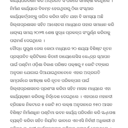
କାର୍ଯ୍ୟପରିଦର୍ଶନ କରି ଅଗ୍ରଗତି ସଂପର୍କରେ ସମୀକ୍ଷା କରିଥିଲେ ।
ନିର୍ମାଣ କାର୍ଯ୍ୟରେ ବିଳମ୍ବ ହେଉଥିବାରୁ ଠିକା ସଂସ୍ଥାର
କାର୍ଯ୍ୟକର୍ତ୍ତାଙ୍କୁ ତାଗିଦ କରିବା ସହିତ ଯାହା ବି ସମସ୍ୟା ଅଛି
ଜିଲ୍ଳାପ୍ରଶାସନ ସହିତ ଆଲୋଚନା ମାଧ୍ୟରେ ତାହାର ସମାଧାନ କରି
ଧାର‌୍ୟ୍ୟ ସମୟ ୨୦୨୩ ଶେଷ ସୁଦ୍ଧା ପ୍ରକଳ୍ପ ସଂପୁର୍ଣ୍ଣ କରିବାକୁ
ପରାମର୍ଶ ଦେଇଥିଲେ ।
ବୌଦ୍ଧ ପୁରୁଣା ଜେଲ କୋଠା ମଧ୍ୟରେ ୨୦ ଶଯ୍ୟା ବିଶିଷ୍ଟ ନୂତନ
ପ୍ରସ୍ତାବିତ କ୍ରିଟିକାଲ କିଡନୀ ଡାୟୋଲେସିସ କେନ୍ଦ୍ର ସ୍ଥାପନ
ପାଇଁ ପଶ୍ଚିମ ଓଡ଼ିଶା ବିକାଶ ପରିଷଦ ପକ୍ଷରୁ ୧ କୋଟି ଟଙ୍କାର
ଅନୁଦାନ ଯୋଗାଇ ଦିଆଯାଇଥିବାବେଳେ ଏହାର ଅଗ୍ରଗତି
ସମ୍ପର୍କରେ ସମୀକ୍ଷା କରି ନୂତନ ପରିକଳ୍ପନା ପାଇଁ
ଜିଲ୍ଲାପ୍ରଶାସନର ପ୍ରଶଂସା କରିବା ସହିତ ମାସକ ମଧ୍ୟରେ ଏହା
କାର୍ଯ୍ୟକ୍ଷମ କରିବାକୁ ନିର୍ଦ୍ଦେଶ ଦେଇଥିଲେ । ଏହାପରେ ମହାନଦୀ
ବ୍ରିଜଛକ ନିକଟରେ ୫ କୋଟି ୫୦ ଲକ୍ଷ ଅନୁଦାନରେ ୭୫୦ ଆସନ
ବିଶିଷ୍ଟ ନିର୍ମାଣାଧିନ ପଶ୍ଚିମା ଭବନ କାର୍ଯ୍ୟ ପରିଦର୍ଶନ କରି ସନ୍ତୋଷ
ବ୍ୟକ୍ତି କରିବା ସହିତ ନିୟମିତ ଭାବରେ ଏନଏସି ନିର୍ବାହୀ ଅଧିକାରୀ ଓ