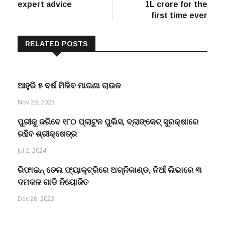
expert advice
1L crore for the
first time ever
RELATED POSTS
ଆହୁରି ୫ ବର୍ଷ ମିଳିବ ମାଗଣା ଚାଉଳ
Nov 29, 2023
ପୁରୀକୁ ଜଗିବେ ୧୮୦ ପ୍ଲାଟୁନ ପୁଲିସ, ବ୍ଲାଙ୍କେଟ୍ ସୁରକ୍ଷାରେ
ରହିବ ଶ୍ରୀକ୍ଷେତ୍ର
Jul 2, 2024
ରିଫାଇନ୍ ତେଲ ଫ୍ୟାକ୍ଟ୍ରିରେ ଅଗ୍ନିକାଣ୍ଡ, ନିଆଁ ଲିଭାରେ ୩
ଦମକଳ ଗାଡି ନିୟୋଜିତ
Dec 28, 2023