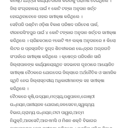
କନିଷ୍ଠ ଯନ୍ତ୍ରୀ କାର୍ଯ୍ୟତଦାରଖ କରିବାକୁ ପରାମର୍ଶ ଦେଇଥିଲେ ।
ଜିଲା ସଂଗ୍ରହାଳୟ ପାଇଁ ୧ କୋଟି ଟଙ୍କା ଅନୁଦାନ ଖର୍ଚ୍ଚ
ହୋଇଥିବାବେଳେ ତାହାର ସମୀକ୍ଷା କରିଥିଲେ ।
ସେହିପରି ପଶ୍ଚିମ ଓଡ଼ିଶା ବିକାଶ ପରିଷଦ ପରିବେଶ ପାର୍କ,
ବୀରନରସିଂହପୁର ପାଇଁ ୪ କୋଟି ଟଙ୍କାର ଅନୁଦାନ ଖର୍ଚ୍ଚର ସମୀକ୍ଷା
କରିଥିଲେ । ଚାରିଛକଠାରେ ୧କୋଟି ୩୭ ଲକ୍ଷ ଅନୁଦାନରେ ୫ କିଲୋ
ଲିଟର ର ପ୍ରସ୍ତାବିତ ଦୁଗ୍ଦ ଶିତଳୀକରଣ କେନ୍ଦ୍ରର ଅଗ୍ରଗତି
ସଂପର୍କରେ ସମୀକ୍ଷା କରିଥିଲେ । କ୍ଷେତ୍ର ପରିଦର୍ଶନ ସାରି
ଜିଲ୍ଲାପାଳଙ୍କ କାର୍ଯ୍ୟାଳୟସ୍ଥିତ ସଦଭାବନା ଗୃହଠାରେ ଆୟୋଜିତ
ସମୀକ୍ଷା ବୈଠକରେ ଯୋଗଦେଇ ଜିଲ୍ଲାରେ ଅର୍ଥନୈତିକ ଓ ସାମାଜିକ
ସ୍ଥିତି ନେଇ ଜିଲ୍ଲାସ୍ତରୀୟ ଅଧିକାରୀମାନଙ୍କ ସହ ସମୀକ୍ଷା
କରିଥିଲେ ।
ବୈଠକରେ କୃଷି,ଉଦ୍ୟାନ,ମତ୍ସ୍ୟ,ପଶୁପାଳନ,ଗୋଷ୍ଠୀ
ଉନ୍ନୟନ,ପାନୀୟଜଳ ଯୋଗାଣ,ଜଳସେଚନ,ସ୍ୱାସ୍ଥ୍ୟ
ବିଭାଗ,ଗ୍ରାମ୍ୟ ଉନ୍ନୟନ,ଟାଟା ପାୱାର,ଆତ୍ମ
ନିଯୁକ୍ତି,ଆରସେଟି,ଆରଏମସି ଓ ମିଶନ ଶକ୍ତି ବିଭାଗର