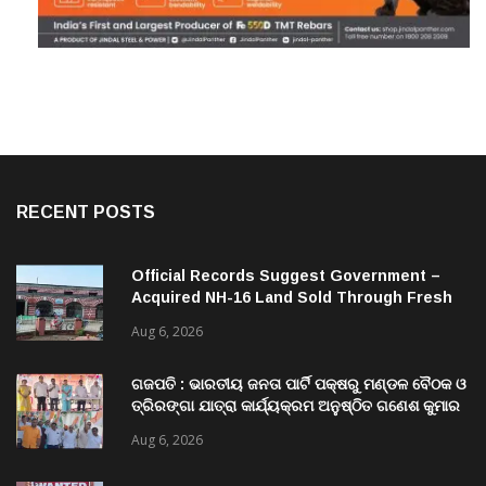
RECENT POSTS
Official Records Suggest Government –
Acquired NH-16 Land Sold Through Fresh
Mutations, Raising Questions Over
Aug 6, 2026
Revenue Lapses.
ଗଜପତି : ଭାରତୀୟ ଜନତା ପାର୍ଟି ପକ୍ଷରୁ ମଣ୍ଡଳ ବୈଠକ ଓ
ତ୍ରିରଙ୍ଗା ଯାତ୍ରା କାର୍ଯ୍ୟକ୍ରମ ଅନୁଷ୍ଠିତ ଗଣେଶ କୁମାର
ରାଜୁଙ୍କ ରିପୋର୍ଟ
Aug 6, 2026