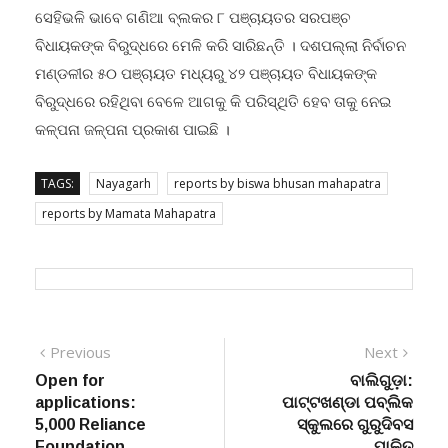
ବିଧାୟକଙ୍କ ବିରୁଦ୍ଧରେ ମେଳି କରି ସାରିଛନ୍ତି । ଦଶପଲ୍ଲା ନିର୍ବାଚନ
ମଣ୍ଡଳୀର ୫୦ ପଞ୍ଚାୟତ ମଧ୍ୟରୁ ୪୨ ପଞ୍ଚାୟତ ବିଧାୟକଙ୍କ
ବିରୁଦ୍ଧରେ ରହିଥିବା ବେଳେ ଆଗକୁ କି ପରିସ୍ଥିତି ହେବ ତାକୁ ନେଇ
କଳ୍ପନା ଜଳ୍ପନା ପ୍ରକାଶ ପାଇଛି ।
TAGS:
Nayagarh
reports by biswa bhusan mahapatra
reports by Mamata Mahapatra
Post
Previous
Next
Previous
Next
post:
post:
Open for
ବାଲିଗୁଡ଼ା:
navigation
applications:
ପାଟ୍ଟଖଣ୍ଡା ପବ୍ଲିକ
5,000 Reliance
ସ୍କୁଲରେ ଗୁରୁଦିବସ
Foundation
ପାଳିତ