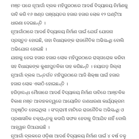
ଦାବି କରି ୧୬ ଖଣ୍ଡ ପଞ୍ଚାୟତର ହଜାର ହଜାର ଲୋକ ୧୨ ଘଣ୍ଟିଆ
ଧାରଣା ଦେଇଛନ୍ତି ।
ନୂଆଗାଁଠାରେ ଆଦର୍ଶ ବିଦ୍ୟାଳୟ ନିର୍ମାଣ ପାଇଁ ଯେଉଁ ଯୋଜନା
ପ୍ରସ୍ତୁତ ହୋଇଛି, ତାହା ବିଧାୟକଙ୍କ ରାଜନୈତିକ ଅଭିସନ୍ଧି ବୋଲି
ଅଭିଯୋଗ ହୋଇଛି ।
ଯାହାକୁ ନେଇ ହଜାର ହଜାର ଲୋକ ମହିପୁରଠାରେ ରାସ୍ତାରୋକ କରିବା
ସହ ବିଧାୟକଙ୍କ କୁଶଃପୁତଳିକା ଦାହ କରିଛନ୍ତି । ନୟାଗଡ଼ ଜିଲ୍ଲା
ନୂଆଗାଁ ବ୍ଲକ ଅନ୍ତର୍ଗତ ମହିପୁରଠାରେ ଆଜି ଶିକ୍ଷା ପାଇଁ ହଜାର
ହଜାର ଲୋକ ଏକାଠି ହୋଇଛନ୍ତି ।
ହରିଡ଼ାବନ୍ଧ ମୈାଜାରେ ଆଦର୍ଶ ବିଦ୍ୟାଳୟ ନିର୍ମାଣ ଦାବିରେ ଆଞ୍ଚଳିକ
ବିକାଶ ମଞ୍ଚ ଆବାହକତ୍ୱରେ ଆୟୋଜିତ ଗଣଧାରଣା କାର୍ଯ୍ୟକ୍ରମ
ଅନୁଷ୍ଠିତ ହୋଇଥିଲା । ସଂଗ୍ରାମୀ ମାଟିରେ ରାଜନୈତିକ ଅଭିସନ୍ଧି ଓ
ପ୍ରଶାସନିକ ଚକ୍ରାନ୍ତକୁ କଦାପି ସଫଳ ହେବାକୁ ଦିଆଯିବ ନାହିଁ ବୋଲି
ଆହ୍ୱାନ ଦିଆଯାଇଛି ।
ନୂଆଗାଁ ବ୍ଲକରେ ଓଡ଼ିଶା ଆଦର୍ଶ ବିଦ୍ୟାଳୟ ନିର୍ମାଣ ପାଇଁ ୪ ବର୍ଷ ତଳୁ
ବାଦ ବିବାଦ ସୃଷ୍ଟି ହୋଇଛି । ନୂଆଗାଁ, ମହିପୁର ଓ ମହିତମାଠାରେ