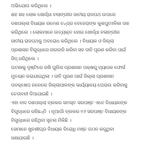
ଶହ ଶହ ଲୋକ ଖୋର୍ଦ୍ଧା ବଲାଙ୍ଗୀର ଜାତୀୟ ରାଜପଥ ଉପରେ
ଦଶପଲ୍ଲା ବିଧାୟକ ରମେଶ ଚନ୍ଦ୍ର ବେହେରାଙ୍କ କୁଶପୁତଃଳିକା ଦାହ
କରିଥିଲେ । ଲୋକମାନେ ଉତ୍ୟକ୍ତ ହୋଇ ଖୋର୍ଦ୍ଧା ବଲାଙ୍ଗୀର
ଜାତୀୟ ରାଜପଥକୁ ଅବରୋଧ କରିଥିଲେ । ବିଧାୟକ ଓ ଜିଲ୍ଲା
ପ୍ରଶାସନ ବିରୁଦ୍ଧରେ ନାରବାଜି କରିବା ସହ ଦାବି ପୂରଣ କରିବା ପାଇଁ
ଜିଦ୍ ଧରିଥିଲେ ।
ଘଟଣାକୁ ଦୃଷ୍ଟିରେ ରଖି ପୁଲିସ ପ୍ରଶାସନ ପକ୍ଷରୁ ବ୍ୟାପକ ଫୋର୍ସ
ମୁତୟନ କରାଯାଇଥିଲା । ଦାବି ପୂରଣ ପାଇଁ ଜିଲ୍ଲା ପ୍ରଶାସନ
ପଦକ୍ଷେପ ନନେଲେ ଜିଲ୍ଲାପାଳଙ୍କ କାର୍ଯ୍ୟାଳୟ ଘେରାଉ କରିବାକୁ
ଚେତାବନୀ ଦିଆଯାଇଛି ।
ଏହା ବାଦ ଦଶପଲ୍ଲା ବ୍ଲକର ସମସ୍ତ ସରପଞ୍ଚ ଏବେ ବିଧାୟକଙ୍କ
ବିରୁଦ୍ଧରେ ରହିଛନ୍ତି । ନୂଆଗାଁ ବ୍ଲକର ୧୬ ସରପଞ୍ଚ ବିଧାୟକଙ୍କ
ବିରୁଦ୍ଧରେ ରହିଥିବା ସୂଚନା ମିଳିଛି ।
ସେମାନେ ଖୁବଶୀଘ୍ର ବିଧାୟକ ବିରୋଧି ମଞ୍ଚ ଗଠନ କରୁଥିବା
ଜଣାଯାଇଛି ।
ସେହିଭଳି ଭାବେ ଗଣିଆ ବ୍ଲକର ୮ ପଞ୍ଚାୟତର ସରପଞ୍ଚ