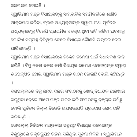
ସ୍ୱାଭିମାନ ମଞ୍ଚ ବିଧାୟକଙ୍କୁ ସାମ୍ବାଦିକ ସମ୍ମିଳନୀରେ ଶାଣିତ
ଆକ୍ରମଣ କରିବା, ବ୍ଲକ ଅଧ୍ୟକ୍ଷାଙ୍କ ସ୍ୱାମୀ ତଥା ପୂର୍ବତନ
ଅଧ୍ୟକ୍ଷଙ୍କୁ ବିଜେପି ପ୍ରାଥମିକ ସଦସ୍ୟ ଥିବା ଦାବି କରିବା ଘଟଣାକୁ
ଗୋଟିଏ ସପ୍ତାହ ବିତିଥିବା ବେଳେ ବିଧାୟକ କୈାଣସି ଉତ୍ତର ଦେଇ
ପାରିନାହାନ୍ତି ।
ସ୍ୱାଭିମାନ ମଞ୍ଚ ବିଧାୟକଙ୍କ ଟିକେଟ ନନେଦା ପାଇଁ ସିଧାସଳଖ ଦାବି
କରିଛି । ବିଜୁ ଜନତା ଦଳର କର୍ମୀ ବିଧାୟକ ରମେଶ ବେହେରାଙ୍କ ଦ୍ୱାରା
ଉପେକ୍ଷିତ ହୋଇ ସ୍ୱାଭିମାନ ମଞ୍ଚ ଗଠନ ହୋଇଛି ବୋଲି କହିଛନ୍ତି
।
ଦଶପଲ୍ଲାରେ ବିଜୁ ଜନତା ଦଳର ସଂଗଠନକୁ ଖୋଦ୍ ବିଧାୟକ ଛାରଖାର
କରୁଥିବା ବେଳେ ଆମେ ମଞ୍ଚ ଗଠନ କରି ସଂଗଠନକୁ ବଞ୍ଚାଇ ରଖିଛୁ
ବୋଲି ପୂର୍ବତନ ଜିଲ୍ଲା ବିଜେଡି ଉପସଭାପତି ପ୍ରଦୋଷ ଜେନା ଦାବି
କରିଛନ୍ତି ।
ଦଶପଲ୍ଲା ନିର୍ବାଚନ ମଣ୍ଡଳୀର ସବୁପଟୁ ବିଧାୟକ ରମେଶଙ୍କ
ବିରୁଦ୍ଧରେ ଚକ୍ରବ୍ୟୁହ ରଚନା ସରିଥିବା ସୂଚନା ମିଳିଛି । ସ୍ୱାଭିମାନ
ମଞ୍ଚ ପରେ ନୂଆଗାଁ ବ୍ଲକ ମହିପୁରଠାରେ ଆଦର୍ଶ ବିଦ୍ୟାଳୟ ନିର୍ମାଣକୁ