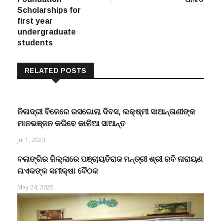
Scholarships for
first year
undergraduate
students
RELATED POSTS
ନିଳାଦ୍ରୀ ବିଜେରେ ରସଗୋଲା ଦିବସ, ଲକ୍ଷ୍ମୀ ସାଆନ୍ତାଣୀଙ୍କ
ମାନଭଞ୍ଜନ କରିବେ କାଳିଆ ସାଆନ୍ତ
Jul 1, 2023
ବଲାଙ୍ଗିର ଜିଲ୍ଲାରେ ପଞ୍ଚାୟତିରାଜ ମନ୍ତ୍ରୀ ଶ୍ରୀ ରବି ନାରାୟଣ
ନାଏକଙ୍କ ସମୀକ୍ଷା ବୈଠକ
May 24, 2025