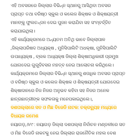
ପ୍ରାପ୍ତ ତଥା ବରିଷ୍ଠ ସ୍କୁଲ ଓ କଲେଜ ଶିକ୍ଷକ ଓ ଶିକ୍ଷୟତ୍ରୀ
ମାନଙ୍କୁ ଫୁଲଚନ୍ଦନ ଦେଇ ପୁଜନ କରାଯିବା ସହ ସଂମ୍ବର୍ଦ୍ଦିତ
କରାଯାଇଥିଲା।
ଏହି କାର୍ଯ୍ୟକ୍ରମରେ ଅନ୍ୟତମ ଅତିଥି ଭାବେ ଜିଲ୍ଲାପାଳ
,ଜିଲ୍ଲାପରିଷଦ ଅଧ୍ୟକ୍ଷ , ମୁନିସିପାଲିଟି ଅଧକ୍ଷା, ମୁନିସିପାଲିଟି
ଉପାଧ୍ୟକ୍ଷ , ବ୍ଲକ ଅଧ୍ୟକ୍ଷ ଜିଲ୍ଲା ଶିକ୍ଷାଅଧିକାରୀ ପ୍ରମୁଖ
ଯୋଗଦେଇ ଗୁରୁଦିବସର ମହତ୍ବ ନେଇ ଆଲୋଚନା କରିଥିଲେ।
କାର୍ଯ୍ୟକ୍ରମରେ ଜିଲ୍ଲାର ବିଭିନ୍ନ ସ୍ଥାନରୁ ଶତାଧିକ ଅବସର ପ୍ରାପ୍ତ
ଓ ବରିଷ୍ଠ ସ୍କୁଲ ଓ କଲେଜ ଶିକ୍ଷକ ଓ ଶିକ୍ଷୟତ୍ରୀ ଯୋଗଦେଇ
ଶିକ୍ଷାଦାନରେ ନିଜ ନିଜର ଅନୁଭବ କହିବା ସହ ନିଜର ଅନେକ
ଛାତ୍ରଛାତ୍ରୀଙ୍କ ସଫଳତାକୁ ମନେପକାଇଥିଲେ।,
ଦଶପଲ୍ଲାରେ ସତ ଓ ମିଛ ବିଜେଡି ନାଟକ: ଚକ୍ରବ୍ୟୁହ ମଧ୍ୟରେ
ବିଧାୟକ ରମେଶ
ନୟାଗଡ଼,୬/୯ : ନୟାଗଡ଼ ଜିଲ୍ଲା ଦଶପଲ୍ଲା ନିର୍ବାଚନ ମଣ୍ଡଳୀରେ ସତ
ଓ ମିଛ ବିଜେଡି ନାକଟକୁ ନେଇ ଜିଲ୍ଲାର ରାଜନୈତିକ ମହଲ ବେଶ
ସରଗରମ ହୋଇଛି ।