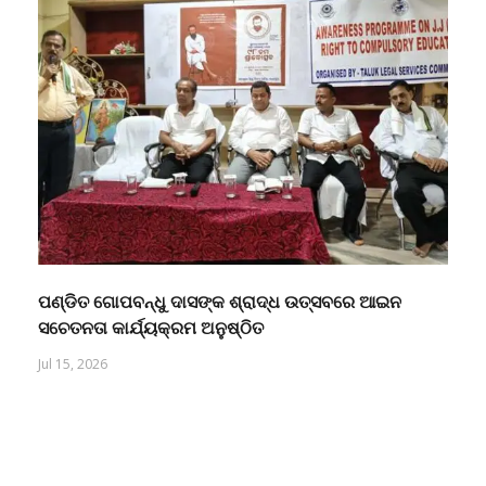
ପଣ୍ଡିତ ଗୋପବନ୍ଧୁ ଦାସଙ୍କ ଶ୍ରାଦ୍ଧ ଉତ୍ସବରେ ଆଇନ
ସଚେତନତା କାର୍ଯ୍ୟକ୍ରମ ଅନୁଷ୍ଠିତ
Jul 15, 2026