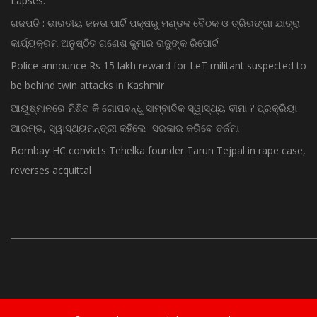
ଗଜପତି : ଭାରତୀୟ ଜନତା ପାର୍ଟି ପକ୍ଷରୁ ମଣ୍ଡଳ ବୈଠକ ଓ ତ୍ରିରଙ୍ଗା ଯାତ୍ରା
କାର୍ଯ୍ୟକ୍ରମ ଅନୁଷ୍ଠିତ ଗଣେଶ କୁମାର ରାଜୁଙ୍କ ରିପୋର୍ଟ
Police announce Rs 15 lakh reward for LeT militant suspected to
be behind twin attacks in Kashmir
ଆୟୁଷ୍ମାନରେ ମିଶିବ କି ଗୋପବନ୍ଧୁ ସାମ୍ବାଦିକ ସ୍ୱାସ୍ଥ୍ୟ ବୀମା ? ପ୍ରକ୍ରିୟା
ଆରମ୍ଭ, ସ୍ୱାସ୍ଥ୍ୟମନ୍ତ୍ରୀ କହିଲେ- ସରକାର କରିବେ ତର୍ଜମା
Bombay HC convicts Tehelka founder Tarun Tejpal in rape case,
reverses acquittal
© Copyright 2015 - Odisha News Online