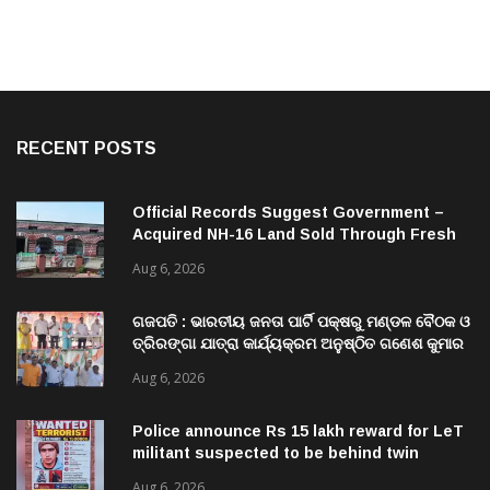
RECENT POSTS
Official Records Suggest Government –
Acquired NH-16 Land Sold Through Fresh
Mutations, Raising Questions Over
Aug 6, 2026
Revenue Lapses.
ଗଜପତି : ଭାରତୀୟ ଜନତା ପାର୍ଟି ପକ୍ଷରୁ ମଣ୍ଡଳ ବୈଠକ ଓ
ତ୍ରିରଙ୍ଗା ଯାତ୍ରା କାର୍ଯ୍ୟକ୍ରମ ଅନୁଷ୍ଠିତ ଗଣେଶ କୁମାର
ରାଜୁଙ୍କ ରିପୋର୍ଟ
Aug 6, 2026
Police announce Rs 15 lakh reward for LeT
militant suspected to be behind twin
attacks in Kashmir
Aug 6, 2026