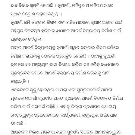
ସ୍ଥାନ ନିରୂପଣ କରାଯାଇଥିଲା ।
ନୂଆଗାଁ ଜମି ଜଙ୍ଗଲ କିସମ ଏବଂ ମହିତମାଠାରେ ସ୍ଥାନ ଅଭାବ ପାଇଁ
ମହିପୁର ନିକଟସ୍ଥ ହରିଡ଼ାବନ୍ଧଠାରେ ଆଦର୍ଶ ବିଦ୍ୟାଳୟ ନିର୍ମାଣ ପାଇଁ
ପ୍ରସ୍ତାବ ରହିଥିଲା ।
ମାତ୍ର ଆଦର୍ଶ ବିଦ୍ୟାଳୟକୁ ନୂଆଗାଁ ସ୍ଥିତ ଜଙ୍ଗଲ କିସମ ଜମିରେ
ନିର୍ମାଣ କରାଯିବାକୁ ଯୋଜନା ପ୍ରସ୍ତୁତ ହୋଇଛି । ଯାହାକୁ ନୂଆଗାଁ
ବ୍ଲକର ୧୬ ପଞ୍ଚାୟତ ବାସୀ ବିରୋଧ କରିବା ସହ ହରିଡ଼ାବନ୍ଧଠାରେ
ପ୍ରସ୍ତାବିତ ଜମିରେ ଆଦର୍ଶ ବିଦ୍ୟାଳୟ ନିର୍ମାଣ କରିବାକୁ ଦାବି
କରୁଛନ୍ତି ।
ଏନଜିଟିରେ ରୁଜୁ ହୋଇଥିବା ମାମଲା ଏବଂ ସୁପ୍ରିମକୋର୍ଟ ମାମଲା
ମୁତାବକ ନୂଆଗାଁ ବ୍ୟତୀତ ଅନ୍ୟ ସ୍ଥାନରେ ଆଦର୍ଶ ବିଦ୍ୟାଳୟ ନିର୍ମାଣ
କରିବା ପାଇଁ ପରାମର୍ଶ ରହିଛି । ଏହାକୁ ଜିଲ୍ଲା ପ୍ରଶାସନ ସ୍ଥାନୀୟ
ନେତୃତ୍ୱଙ୍କ ପ୍ରରୋଚନାରେ କାର୍ଯ୍ୟକାରୀ କରୁନଥିବା ଅଭିଯୋଗ
ହୋଇଛି ।
ଆଞ୍ଚଳିକ ବିକାଶ ମଞ୍ଚ ଆବାହକ ସୁଦର୍ଶନ ସିଠଙ୍କ ଆବାହକତ୍ୱରେ
ଆଜି ମହିପୁର ଛକଠାରେ ବିକାଶ ଗଣଧାରଣା କାର୍ଯ୍ୟକ୍ରମ ଅନୁଷ୍ଠିତ