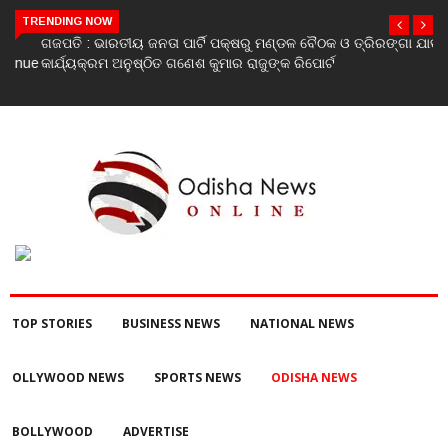
TRENDING NOW
ଗଜପତି : ଭାରତୀୟ ଜନତା ପାର୍ଟି ପକ୍ଷରୁ ମଣ୍ଡଳ ବୈଠକ ଓ ତ୍ରିରଙ୍ଗା ଯାତ୍ରା
କାର୍ଯ୍ୟକ୍ରମ ଅନୁଷ୍ଠିତ ଗଣେଶ କୁମାର ରାଜୁଙ୍କ ରିପୋର୍ଟ
TOP STORIES
BUSINESS NEWS
NATIONAL NEWS
OLLYWOOD NEWS
SPORTS NEWS
ODISHA NEWS
BOLLYWOOD
ADVERTISE