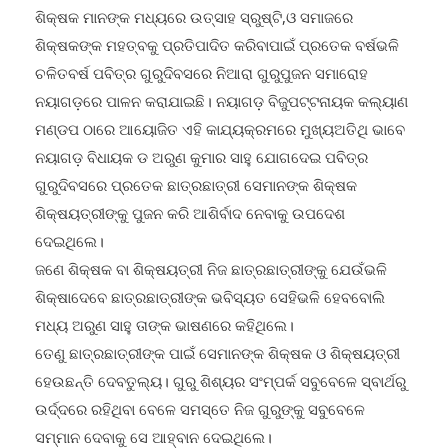
ଶିକ୍ଷକଙ୍କ ମହତ୍ବକୁ ପ୍ରତିପାଦିତ କରିବାପାଇଁ ପ୍ରତେକ ବର୍ଷଭଳି
ଚଳିତବର୍ଷ ପବିତ୍ର ଗୁରୁଦିବସରେ ନିଆରା ଗୁରୁପୁଜନ ସମାରୋହ
ନୟାଗଡ଼ରେ ପାଳନ କରାଯାଇଛି। ନୟାଗଡ଼ ବିଜୁପଟ୍ଟନାୟକ କଲ୍ୟାଣ
ମଣ୍ଡପ ଠାରେ ଆୟୋଜିତ ଏହି କାଯ୍ୟକ୍ରମରେ ମୁଖ୍ୟଅତିଥି ଭାବେ
ନୟାଗଡ଼ ବିଧାୟକ ଡ ଅରୁଣ କୁମାର ସାହୁ ଯୋଗଦେଇ ପବିତ୍ର
ଗୁରୁଦିବସରେ ପ୍ରତେକ ଛାତ୍ରଛାତ୍ରୀ ସେମାନଙ୍କ ଶିକ୍ଷକ
ଶିକ୍ଷୟତ୍ରୀଙ୍କୁ ପୁଜନ କରି ଆଶିର୍ବାଦ ନେବାକୁ ଉପଦେଶ
ଦେଇଥିଲେ।
ଜଣେ ଶିକ୍ଷକ ବା ଶିକ୍ଷୟତ୍ରୀ ନିଜ ଛାତ୍ରଛାତ୍ରୀଙ୍କୁ ଯେଉଁଭଳି
ଶିକ୍ଷାଦେବେ ଛାତ୍ରଛାତ୍ରୀଙ୍କ ଭବିସ୍ୟତ ସେହିଭଳି ହେବବୋଲି
ମଧ୍ୟ ଅରୁଣ ସାହୁ ତାଙ୍କ ଭାଷଣରେ କହିଥିଲେ।
ତେଣୁ ଛାତ୍ରଛାତ୍ରୀଙ୍କ ପାଇଁ ସେମାନଙ୍କ ଶିକ୍ଷକ ଓ ଶିକ୍ଷୟତ୍ରୀ
ହେଉଛନ୍ତି ଦେବତୁଲ୍ୟ। ଗୁରୁ ଶିଶ୍ୟର ସଂମ୍ପର୍କ ସବୁବେଳେ ସ୍ବାର୍ଥରୁ
ଉର୍ଦ୍ଦରେ ରହିଥିବା ବେଳେ ସମସ୍ତେ ନିଜ ଗୁରୁଙ୍କୁ ସବୁବେଳେ
ସମ୍ମାନ ଦେବାକୁ ସେ ଆହ୍ବାନ ଦେଇଥିଲେ।
ଏହି ଅବସରରେ ଜିଲ୍ଲାର ବିଭିନ୍ନ ସ୍ଥାନରୁ ଆସିଥିବା ଅବସର