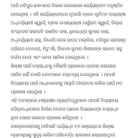
ହୋଇଥିଲା । ଏହି କାର୍ଯ୍ୟକ୍ରମରେ ନୂଆଗାଁ ବ୍ଲକ ପୂର୍ବତନ ଅଧ୍ୟକ୍ଷ
ଅନ୍ତର୍ଯ୍ୟାମୀ ସ୍ୱାଇଁ, ବ୍ଲକ ଉପାଧ୍ୟକ୍ଷ ପର୍ଶୁରାମ ସ୍ୱାଇଁ, ଜିଲ୍ଲା
କଂଗ୍ରେସ ସଭାପତି ରଣଜିତ ଦାଶ, ଧିରେନ୍ଦ୍ର କୁମାର ଦାଶ,
ଅନ୍ତର୍ଯ୍ୟାମୀ ସାହୁ, ବିଜେପି ନେତା ରାଘବ ମଲ୍ଲିକ, ମହିପୁର ସରପଞ୍ଚ
ତ୍ରିନାଥ ବେହେରା, ମିଟୁ ଖାଁ, ବିନେଦା କୁମାର ଖିଲାରଙ୍କ ସମେତ ସବୁ
ବର୍ଗର ନେତା ଏବଂ ଜନତା ସାମିଲ ହୋଇଥିଲେ ।
ଶିକ୍ଷା ପାଇଁ ଚକ୍ରାନ୍ତକୁ କୈାଣସି ପ୍ରକାରେ ଗ୍ରହଣ କରାଯାଇ
ପାରିବ ନାହିଁ ବୋଲି ନେତମାନେ ବକ୍ତବ୍ୟ ଦେଇଥିଲେ । ଆଦର୍ଶ
ବିଦ୍ୟାଳୟ ପାଇଁ ଆନ୍ଦୋଳନକୁ ଆହୁରି ତୀବ୍ରତର କରିବା ପାଇଁ ମତ
ପ୍ରକାଶ ପାଇଥିଲା ।
ଏହି ଅବସରରେ ମଞ୍ଚାସୀନ ବ୍ୟକ୍ତିତ୍ୱମାନେ ଆଦର୍ଶ ବିଦ୍ୟାଳୟ
ହରିଡ଼ାବନ୍ଧଠାରେ ନିର୍ମାଣ ନହେବା ପଛରେ ବିଧାୟକଙ୍କ ଚକ୍ରାନ୍ତ
ଥିବା ଖୋଲା ସଭାରେ ପ୍ରକାଶ କରିଥିଲେ ।
ବାହାଡ଼ଝୋଲାଠାରୁ ମାଳିସାହି ପର୍ଯ୍ୟନ୍ତ ୧୬ ପଞ୍ଚାୟତର ଶିକ୍ଷା
ବ୍ୟବସ୍ଥାକୁ ସୁଦୃଢ଼ କରିବା ପରିବେର୍ତ୍ତ ଛାରଖାର କରାଯାଉଥିବା
ଅଭିଯୋଗ କରିଥିଲେ ।