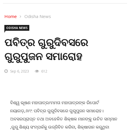
Home
Odisha News
ODISHA NEWS
ପବିତ୍ର ଗୁରୁଦିବସରେ
ଗୁରୁପୁଜନ ସମାରୋହ
Sep 6, 2023
612
ବିଶ୍ୱ ଭୂଷଣ ମହାପାତ୍ର/ମମତା ମହାପାତ୍ରଙ୍କ ରିପୋର୍ଟ
ନୟାଗଡ଼,୬/୯: ପବିତ୍ର ଗୁରୁଦିବସରେ ଗୁରୁପୁଜନ ସମାରୋହ।
ଅବସରପ୍ରାପ୍ତ ତଥା ଅବହେଳିତ ଶିକ୍ଷକ ମାନଙ୍କୁ ଉଚିତ ସମ୍ମାନ
,ଗୁରୁ ଶିଶ୍ୟ ସଂମ୍ପର୍କକୁ ଉଜ୍ଜିବିତ କରିବା, ଶିକ୍ଷାଦାନ କରୁଥିବା
ଶିକ୍ଷକ ମାନଙ୍କ ମଧ୍ୟରେ ଉତ୍ସାହ ସ୍ରୁଷ୍ଟି,ଓ ସମାଜରେ