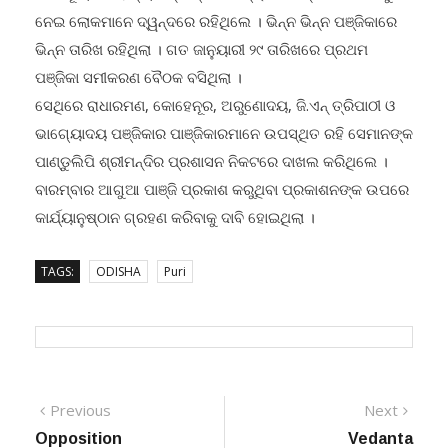
ନେଇ ଲୋକମାନେ ଦ୍ୱନ୍ଦରେ ରହିଥିଲେ । ଭିନ୍ନ ଭିନ୍ନ ପଞ୍ଜିକାରେ
ଭିନ୍ନ ତାରିଖ ରହିଥିଲା । ଗତ ଜାନୁୟାରୀ ୨୯ ତାରିଖରେ ପ୍ରଥମ
ପଞ୍ଜିକା ସମୀକରଣ ବୈଠକ ବସିଥିଲା ।
ସେଥିରେ ରାଧାରମଣ, କୋହେନୂର, ଅରୁଣୋଦୟ, ଜି.ଏନ୍ ତ୍ରିପାଠୀ ଓ
ଭାଗ୍ୟୋଦୟ ପଞ୍ଜିକାର ପାଞ୍ଜିକାରମାନେ ଉପସ୍ଥିତ ରହି ସେମାନଙ୍କ
ପାଣ୍ଡୁଲିପି ଶ୍ରୀମନ୍ଦିର ପ୍ରଶାସନ ନିକଟରେ ଦାଖଲ କରିଥିଲେ ।
ବାରମ୍ବାର ଆଗୁଆ ପାଞ୍ଜି ପ୍ରକାଶ କରୁଥିବା ପ୍ରକାଶନଙ୍କ ଉପରେ
କାର୍ଯ୍ୟାନୁଷ୍ଠାନ ଗ୍ରହଣ କରିବାକୁ ଦାବି ହୋଇଥିଲା ।
TAGS:
ODISHA
Puri
Post
Previous
Next
Previous
Next
post:
post:
Opposition
Vedanta