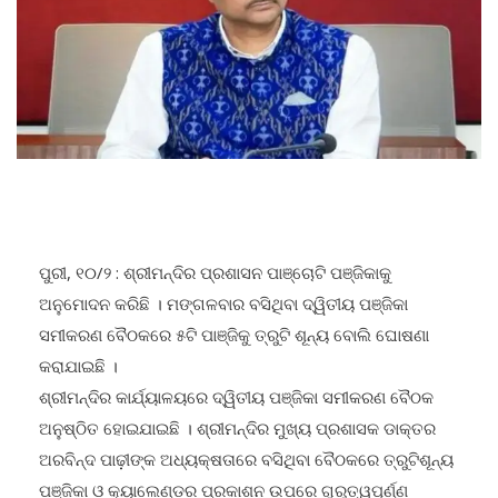
ପୁରୀ, ୧୦/୨ : ଶ୍ରୀମନ୍ଦିର ପ୍ରଶାସନ ପାଞ୍ଚୋଟି ପଞ୍ଜିକାକୁ
ଅନୁମୋଦନ କରିଛି । ମଙ୍ଗଳବାର ବସିଥିବା ଦ୍ୱିତୀୟ ପଞ୍ଜିକା
ସମୀକରଣ ବୈଠକରେ ୫ଟି ପାଞ୍ଜିକୁ ତ୍ରୁଟି ଶୂନ୍ୟ ବୋଲି ଘୋଷଣା
କରାଯାଇଛି ।
ଶ୍ରୀମନ୍ଦିର କାର୍ଯ୍ୟାଳୟରେ ଦ୍ୱିତୀୟ ପଞ୍ଜିକା ସମୀକରଣ ବୈଠକ
ଅନୁଷ୍ଠିତ ହୋଇଯାଇଛି । ଶ୍ରୀମନ୍ଦିର ମୁଖ୍ୟ ପ୍ରଶାସକ ଡାକ୍ତର
ଅରବିନ୍ଦ ପାଢ଼ୀଙ୍କ ଅଧ୍ୟକ୍ଷତାରେ ବସିଥିବା ବୈଠକରେ ତ୍ରୁଟିଶୂନ୍ୟ
ପଞ୍ଜିକା ଓ କ୍ୟାଲେଣ୍ଡର ପ୍ରକାଶନ ଉପରେ ଗୁରୁତ୍ୱପୂର୍ଣ୍ଣ