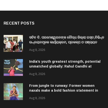
RECENT POSTS
ସଚିବ ବି. ପରମେଶ୍ୱରନଙ୍କ ବୌଦ୍ଧ ଜିଲ୍ଲା ଗସ୍ତ,ବିଭିନ୍ନ
ଉନ୍ନୟନମୂଳକ କାର୍ଯ୍ୟକ୍ରମ, ପ୍ରକଳ୍ପ ଓ ପଞ୍ଚାୟତ
ପରିଦର୍ଶନ
Aug 8, 2026
India’s youth greatest strength, potential
unmatched globally: Rahul Gandhi at
‘Chhatron Ki Goonj’ event
Aug 8, 2026
From jungle to runway: Former women
naxals make a bold fashion statement in
Chhattisgarh
Aug 8, 2026