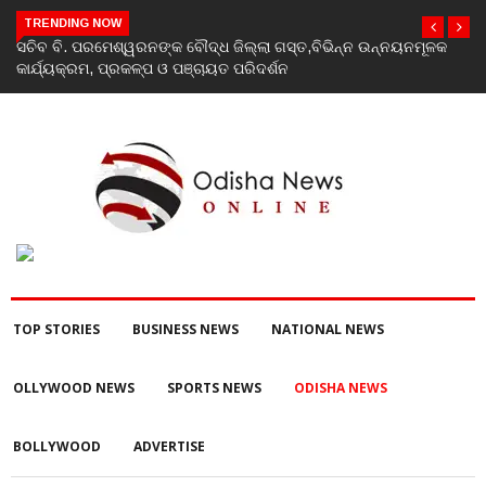
TRENDING NOW
India’s youth greatest strength, potential unmatched globally:
Rahul Gandhi at ‘Chhatron Ki Goonj’ event
TOP STORIES
BUSINESS NEWS
NATIONAL NEWS
OLLYWOOD NEWS
SPORTS NEWS
ODISHA NEWS
BOLLYWOOD
ADVERTISE