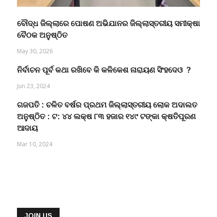
ବୌଦ୍ଧ ଜିଲ୍ଲାରେ ପୋଷଣ ଅଭିଯାନର ଜିଲ୍ଲାସ୍ତରୀୟ ସମୀକ୍ଷା
ବୈଠକ ଅନୁଷ୍ଠିତ
May 30, 2026
ନିର୍ବାଚନ ପୂର୍ବ କଥା ରଖିବେ କି କଳିକେଶ ନାରାୟଣ ସିଂହଦେଓ ?
Jun 23, 2024
ଗଜପତି : ଚଳିତ ବର୍ଷର ପ୍ରଥମ ଜିଲ୍ଲାସ୍ତରୀୟ ଲୋକ ଅଦାଲତ
ଅନୁଷ୍ଠିତ : ଟ: ୪୪ ଲକ୍ଷ ୮୩ ହଜାର ୧୪୯ ଟଙ୍କା କ୍ଷତିପୂରଣ
ଆଦାୟ
Mar 10, 2024
JOIN US