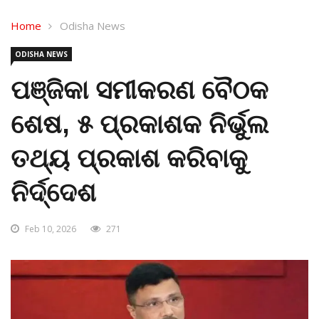
Home
Odisha News
ODISHA NEWS
ପଞ୍ଜିକା ସମୀକରଣ ବୈଠକ
ଶେଷ, ୫ ପ୍ରକାଶକ ନିର୍ଭୁଲ
ତଥ୍ୟ ପ୍ରକାଶ କରିବାକୁ
ନିର୍ଦ୍ଦେଶ
Feb 10, 2026
271