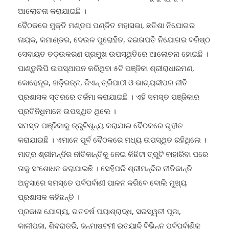
ଆଲୋଚନା କରାଯାଇଛି ।
ବୈଠକରେ ମୁକ୍ତି ମଣ୍ଡପ ପଣ୍ଡିତ ମହାସଭା, ଛତିଶା ନିଯୋଗର
ନାୟକ, କମାଣ୍ଡର, ଦେଉଳ ପୁରୋହିତ, ଦଇତାପତି ନିଯୋଗର ବରିଷ୍ଠ
ସେବାୟତ ତଡ଼ଉକରଣ ପ୍ରମୁଖ ଉପସ୍ଥିତିରେ ଆଲୋଚନା ହୋଇଛି ।
ପାଣ୍ଡୁଲିପି ଉପସ୍ଥାପନ କରିଥିବା ୫ଟି ପଞ୍ଜିକା ଶ୍ରୀରାଧାରମଣ,
କୋହେନୂର, ଖଡ଼ିରତ୍ନ, ଜିଏନ୍ ତ୍ରିପାଠୀ ଓ ଭାଗ୍ୟଦୀପର ନୀତି
ପ୍ରଶାସକ ସ୍ତରରେ ତର୍ଜମା କରାଯାଇଛି । ଏହି ସମସ୍ତ ପଞ୍ଜିକାର
ପ୍ରତିନିଧିମାନେ ଉପସ୍ଥିତ ଥିଲେ ।
ସମସ୍ତ ପଞ୍ଜିକାକୁ ତ୍ରୁଟିଶୂନ୍ୟ କରାଯାଇ ବୈଠକରେ ଗୃହୀତ
କରାଯାଇଛି । ଏମାନେ ପୂର୍ବ ବୈଠକରେ ମଧ୍ୟ ଉପସ୍ଥିତ ରହିଥିଲେ ।
ମାତ୍ର ଶ୍ରୀମନ୍ଦିର ନୀତିକାନ୍ତିକୁ ନେଇ କିଛିଟା ତ୍ରୁଟି ବାହାରିବା ପରେ
ତାକୁ ସଂଶୋଧନ କରାଯାଇଛି । ସେହିପରି ଶ୍ରୀମନ୍ଦିର ନୀତିକାନ୍ତି
ଅନୁସାରେ ସମସ୍ତେ ପର୍ବପର୍ବାଣୀ ପାଳନ କରିବେ ବୋଲି ମୁଖ୍ୟ
ପ୍ରଶାସକ କହିଛନ୍ତି ।
ପ୍ରକାଶ ଯୋଗ୍ୟ, ଗତବର୍ଷ ପୟାଶ୍ରାଦ୍ଧ, ସରସ୍ୱତୀ ପୂଜା,
କାଳୀପୂଜା, ଶିବରାତ୍ରି, ଜନ୍ମାଷ୍ଟମୀ ଇତ୍ୟାଦି ବିଭିନ୍ନ ପର୍ବପର୍ବାଣିକୁ