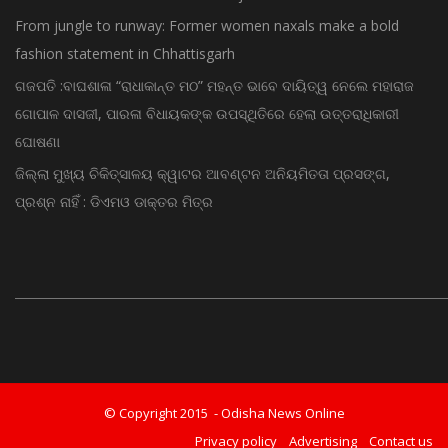
From jungle to runway: Former women naxals make a bold
fashion statement in Chhattisgarh
ଗଜପତି :ବାଘଶାଳା “ରାଧାକାନ୍ତ ମଠ” ମହନ୍ତ ଭାବେ ଦାୟିତ୍ୱ ନେଲେ ମହାରାଜ
ଗୋପାଳ ଦାସଜୀ, ପାରଳା ବିଧାୟକଙ୍କ ଉପସ୍ଥିତିରେ ହେଲା ଉତ୍ତରାଧିକାରୀ
ଘୋଷଣା
ଜିଲ୍ଲା ମୁଖ୍ୟ ଚିକିତ୍ସାଳୟ କ୍ୱାଟର ଆବଣ୍ଟନ ଅନିୟମିତତା ପ୍ରସଙ୍ଗ,
ପ୍ରଶ୍ନ ନାହିଁ : ଡିଏମଓ ଡାକ୍ତର ମିତ୍ର
© Copyright 2015 - Odisha News Online
Privacy policy
Advertising
Contact us