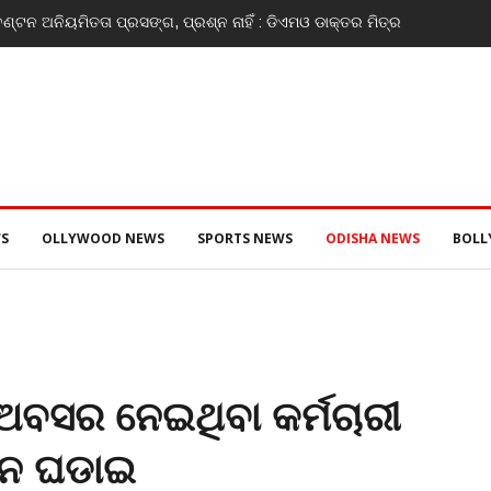
ଣ୍ଟନ ଅନିୟମିତତା ପ୍ରସଙ୍ଗ, ପ୍ରଶ୍ନ ନାହିଁ : ଡିଏମଓ ଡାକ୍ତର ମିତ୍ର
S
OLLYWOOD NEWS
SPORTS NEWS
ODISHA NEWS
BOL
ି ଅବସର ନେଇଥିବା କର୍ମଚାରୀ
ଜନ ଘଡାଇ