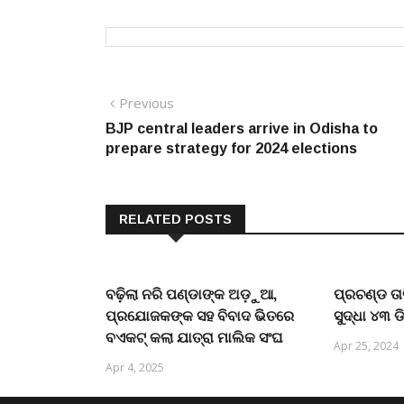
Post
Previous
Previous
post:
BJP central leaders arrive in Odisha to
navigation
prepare strategy for 2024 elections
RELATED POSTS
ବଢ଼ିଲା ନରି ପଣ୍ଡାଙ୍କ ଅଡ଼ୁଆ,
ପ୍ରଚଣ୍ଡ ତାତ
ପ୍ରଯୋଜକଙ୍କ ସହ ବିବାଦ ଭିତରେ
ସୁଦ୍ଧା ୪୩ ଡ
ବଏକଟ୍ କଲା ଯାତ୍ରା ମାଲିକ ସଂଘ
Apr 25, 2024
Apr 4, 2025