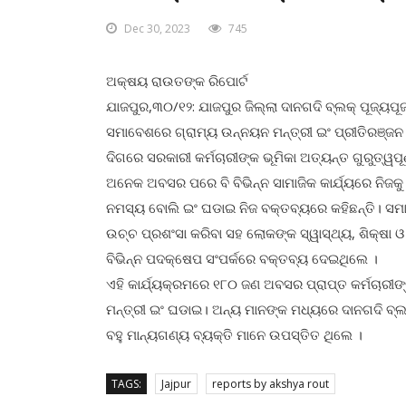
Dec 30, 2023
745
ଅକ୍ଷୟ ରାଉତଙ୍କ ରିପୋର୍ଟ
ଯାଜପୁର,୩୦/୧୨: ଯାଜପୁର ଜିଲ୍ଲା ଦାନଗଦି ବ୍ଲକ୍ ପୂଜ୍ୟପ
ସମାବେଶରେ ଗ୍ରାମ୍ୟ ଉନ୍ନୟନ ମନ୍ତ୍ରୀ ଇଂ ପ୍ରୀତିରଞ୍ଜ
ଦିଗରେ ସରକାରୀ କର୍ମଚାରୀଙ୍କ ଭୂମିକା ଅତ୍ୟନ୍ତ ଗୁରୁତ୍ୱପୂର୍
ଅନେକ ଅବସର ପରେ ବି ବିଭିନ୍ନ ସାମାଜିକ କାର୍ଯ୍ୟରେ ନିଜକୁ
ନମସ୍ୟ ବୋଲି ଇଂ ଘଡାଇ ନିଜ ବକ୍ତବ୍ୟରେ କହିଛନ୍ତି। ସମା
ଉଚ୍ଚ ପ୍ରଶଂସା କରିବା ସହ ଲୋକଙ୍କ ସ୍ୱାସ୍ଥ୍ୟ, ଶିକ୍ଷା
ବିଭିନ୍ନ ପଦକ୍ଷେପ ସଂପର୍କରେ ବକ୍ତବ୍ୟ ଦେଇଥିଲେ ।
ଏହି କାର୍ଯ୍ୟକ୍ରମରେ ୧୮୦ ଜଣ ଅବସର ପ୍ରାପ୍ତ କର୍ମଚାରୀଙ୍କ
ମନ୍ତ୍ରୀ ଇଂ ଘଡାଇ। ଅନ୍ୟ ମାନଙ୍କ ମଧ୍ୟରେ ଦାନଗଦି ବ୍ଲକ
ବହୁ ମାନ୍ୟଗଣ୍ୟ ବ୍ୟକ୍ତି ମାନେ ଉପସ୍ତିତ ଥିଲେ ।
TAGS:
Jajpur
reports by akshya rout