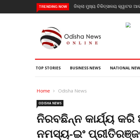
ଜିଲ୍ଲା ମୁଖ୍ୟ ଚିକିତ୍ସାଳୟ କ୍ୱାଟର ଆବ
TRENDING NOW
TOP STORIES
BUSINESS NEWS
NATIONAL NEW
Home
Odisha News
ODISHA NEWS
ନିରବଛିନ୍ନ କାର୍ଯ୍ୟ କର
ନମସ୍ୟ-ଇଂ ପ୍ରୀତିରଞ୍