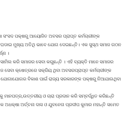
ୂଜା ସଂସଦ ପକ୍ଷରୁ ଆୟୋଜିତ ଅବସର ପ୍ରାପ୍ତ କର୍ମଚାରୀଙ୍କ
ନ ଘଡାଇ ମୁଖ୍ୟ ଅତିଥି ଭାବେ ଯୋଗ ଦେଇଛନ୍ତି। ଏକ ସୁସ୍ଥ ସମାଜ ଗଠନ
ଣ୍ଣ ।
 ସାମିଲ କରି ସମାଜର ସେବା କରୁଛନ୍ତି । ଏହି ବ୍ୟକ୍ତି ମାନେ ସମାଜର
ଜ ସେବା କ୍ଷେତ୍ରରେ ସକ୍ରିୟ ଥିବା ଅବସରପ୍ରାପ୍ତ କର୍ମଚାରୀଙ୍କ
 ଓ ଯୋଗାଯୋଗର ବିକାଶ ପାଇଁ ରାଜ୍ୟ ସରକାରଙ୍କ ପକ୍ଷରୁ ନିଆଯାଉଥିବା
ୁ ମାନପତ୍ର,ଉତ୍ତରୀୟ ଓ ଚାରା ପ୍ରଦାନ କରି ସମ୍ବର୍ଦ୍ଧିତ କରିଛନ୍ତି
 ଅଧକ୍ଷା ଅର୍ଚ୍ଚନା ଦାସ ଓ ଯୁବନେତା ପ୍ରଦୀପ କୁମାର ମହାନ୍ତି ସମେତ