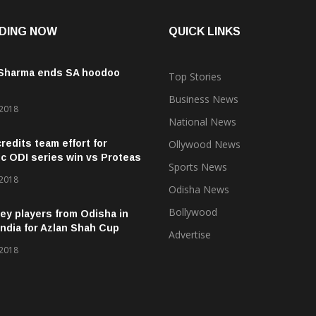
DING NOW
QUICK LINKS
 Sharma ends SA hoodoo
Top Stories
Business News
 2018
National News
credits team effort for
Ollywood News
ic ODI series win vs Proteas
Sports News
 2018
Odisha News
Bollywood
ey players from Odisha in
ndia for Azlan Shah Cup
Advertise
 2018