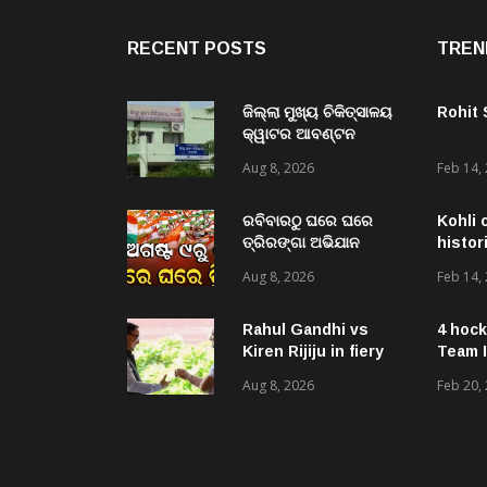
RECENT POSTS
TREN
ଜିଲ୍ଲା ମୁଖ୍ୟ ଚିକିତ୍ସାଳୟ
Rohit
କ୍ୱାଟର ଆବଣ୍ଟନ
ଅନିୟମିତତା ପ୍ରସଙ୍ଗ,
Aug 8, 2026
Feb 14,
ପ୍ରଶ୍ନ ନାହିଁ : ଡିଏମଓ
ଡାକ୍ତର ମିତ୍ର
ରବିବାରଠୁ ଘରେ ଘରେ
Kohli 
ତ୍ରିରଙ୍ଗା ଅଭିଯାନ
histor
ଆରମ୍ଭ, ରାଜ୍ୟବ୍ୟାପୀ
Aug 8, 2026
Feb 14,
ହେବ ତ୍ରିରଙ୍ଗା ରାଲି ଓ
ବିଭିନ୍ନ କାର୍ଯ୍ୟକ୍ରମ
Rahul Gandhi vs
4 hock
Kiren Rijiju in fiery
Team I
verbal duel over
Aug 8, 2026
Feb 20,
women’s quota bill