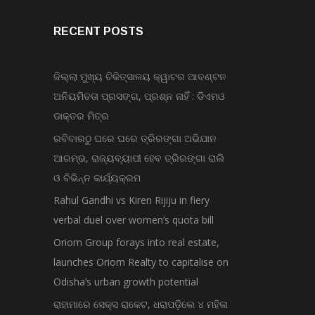
RECENT POSTS
ଜିଲ୍ଲା ମୁଖ୍ୟ ଚିକିତ୍ସାଳୟ କ୍ୱାଟର ଆବଣ୍ଟନ
ଅନିୟମିତତା ପ୍ରସଙ୍ଗ, ପ୍ରଶ୍ନ ନାହିଁ : ଡିଏମଓ
ଡାକ୍ତର ମିତ୍ର
ରବିବାରଠୁ ଘରେ ଘରେ ତ୍ରିରଙ୍ଗା ଅଭିଯାନ
ଆରମ୍ଭ, ରାଜ୍ୟବ୍ୟାପୀ ହେବ ତ୍ରିରଙ୍ଗା ରାଲି
ଓ ବିଭିନ୍ନ କାର୍ଯ୍ୟକ୍ରମ
Rahul Gandhi vs Kiren Rijiju in fiery
verbal duel over women’s quota bill
Oriom Group forays into real estate,
launches Oriom Realty to capitalise on
Odisha’s urban growth potential
ରାହାମାରେ ସେକ୍ସ ରାକେଟ, ଧରାପଡ଼ିଲେ ୪ ମହିଳା