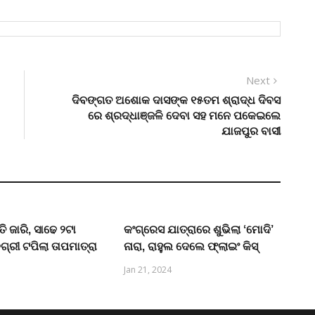
Next
Next
post:
ଦିବଙ୍ଗତ ଅଶୋକ ଦାସଙ୍କ ୧୫ତମ ଶ୍ରାଦ୍ଧ ଦିବସ
ରେ ଶ୍ରଦ୍ଧାଞ୍ଜଳି ଦେବା ସହ ମନେ ପକେଇଲେ
ଯାଜପୁର ବାସୀ
ି ଜାରି, ସାଢେ ୨ଟା
କଂଗ୍ରେସ ଯାତ୍ରାରେ ଶୁଭିଲା ‘ମୋଦି’
ିଗ୍ରୀ ଟପିଲା ତାପମାତ୍ରା
ନାରା, ରାହୁଲ ଦେଲେ ଫ୍ଲାଇଂ କିସ୍
Jan 21, 2024