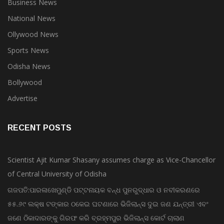
Business News
National News
Ollywood News
Sports News
Odisha News
Bollywood
Advertise
RECENT POSTS
Scientist Ajit Kumar Shasany assumes charge as Vice-Chancellor
of Central University of Odisha
ଗଜପତି:ପାରଳାଖେମୁଣ୍ଡି ପଟ୍ଟନାୟକ ବନ୍ଧ ପୁନରୁଦ୍ଧାର ଓ ନବୀକରଣରେ
୫୫.୬୯ ଲକ୍ଷ ଟଙ୍କାର ଠକେଇ ଘଟଣାରେ ଭିଜିଲାନ୍ସ ଦୁଇ ଜଣ ଯନ୍ତ୍ରୀ ଏବଂ
ଜଣେ ଠିକାଦାରଙ୍କୁ ଗିରଫ କରି ବ୍ରହ୍ମପୁର ଭିଜିଲାନ୍ସ କୋର୍ଟ ଚାଲାଣ