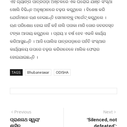
ଏହି ଗ୍ୟାଙ୍ଗ ପାତ୍ରପଡ଼ା ଅଞ୍ଚଳରେ ଏକ ଘରୋଇ ଯାଞ୍ଚ ସଂସ୍ଥା
ଖୋଲି ବିଭିନ୍ନ ଅନୁଷ୍ଠାନରେ ଚଢ଼ଉ କରୁଥିଲେ । ବିଶେଷ କରି
ଯେଉଁମାନେ ଋଣ ନେଇଛନ୍ତି ସେମାନଙ୍କୁ ଟାର୍ଗେଟ୍ କରୁଥିଲେ ।
ଋଣ ପରିଶୋଧ ହୋଇ ନାହିଁ କହି ନାଲି ପତାକା ମାରି ଜୋର ଜବରଦସ୍ତ
ଟଙ୍କା ଆଦାୟ କରୁଥିଲେ । ପ୍ରାୟ ୪ ବର୍ଷ ହେବ ଏଭଳି କାର୍ଯ୍ୟ
କରିଆସୁଛନ୍ତି । ଆଜି ପୋଲିସ ପାତ୍ରପଡ଼ାରେ ପହଁଚି ସଂସ୍ଥାର
କାର୍ଯ୍ୟାଳୟ ଉପରେ ଚଢ଼ଉ କରିବାବେଳେ ମାଲିକ ଫେରାର
ହୋଇଯାଇଛନ୍ତି ।
TAGS:
Bhubaneswar
ODISHA
Post
Previous
Next
Previous
Next
post:
post:
ପ୍ରାଣନାଥ ସ୍ୱୟଂ
‘Silenced, not
navigation
ଶାସିତ
defeated’: