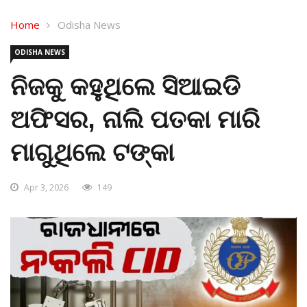
Home
Odisha News
ODISHA NEWS
ନିଜକୁ କହୁଥିଲେ ସିଆଇଡି
ଅଫିସର, ନାଲି ପତକା ମାରି
ମାଗୁଥିଲେ ଟଙ୍କା
Apr 3, 2026
149