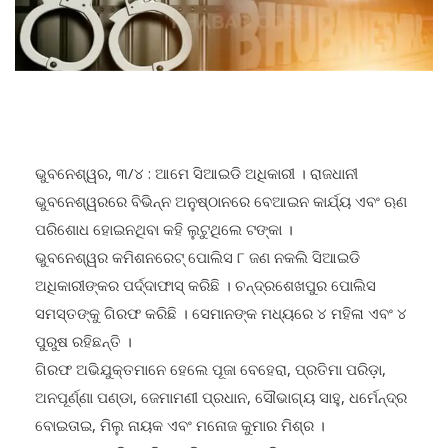
ଭୁବନେଶ୍ୱର, ୩/୪ : ଆମେ ସିଆଇଡି ଅଧିକାରୀ । ରାଜଧାନୀ
ଭୁବନେଶ୍ୱରରେ ବିଭିନ୍ନ ଅନୁଷ୍ଠାନରେ ବେଆଇନ କାର୍ଯ୍ୟ ଏବଂ ଋଣ
ପରିଶୋଧ ହୋଇନଥିବା କହି ଲୁଟୁଥିଲେ ଟଙ୍କା ।
ଭୁବନେଶ୍ୱର କମିଶନରେଟ୍ ପୋଲିସ ୮ ଜଣ ନକଲି ସିଆଇଡି
ଅଧିକାରୀଙ୍କର ପର୍ଦ୍ଦାଫାସ୍ କରିଛି । ଚନ୍ଦ୍ରଶେଖପୁର ପୋଲିସ
ସମସ୍ତଙ୍କୁ ଗିରଫ କରିଛି । ସେମାନଙ୍କ ମଧ୍ୟରେ ୪ ମହିଳା ଏବଂ ୪
ପୁରୁଷ ରହିଛନ୍ତି ।
ଗିରଫ ଅଭିଯୁକ୍ତମାନେ ହେଲେ ପୂଜା ବେହେରା, ପ୍ରତିମା ପରିଡ଼ା,
ଅନପୂର୍ଣ୍ଣା ପଣ୍ଡା, ଜେମାମଣୀ ପ୍ରଧାନ, ସୌଭାଗ୍ୟ ସାହୁ, ଧର୍ମେନ୍ଦ୍ର
ବୋଇତାଇ, ମିଲୁ ନାୟକ ଏବଂ ମନୋଜ କୁମାର ମିଶ୍ର ।