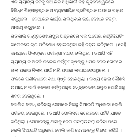
ଏକ ଗ୍ୟାଙ୍ଗ୍ ନିଜକୁ ସିଆଇଡି ଅଧିକାରୀ କହି ଭୁବନେଶ୍ୱରରେ
ବିଭିନ୍ନ ଶିକ୍ଷାନୁଷ୍ଠାନ ଓ ବ୍ୟବସାୟିକ ପ୍ରତିଷ୍ଠାନ ଉପରେ ଚଢ଼ାଉ
କରୁଥିଲେ । ବେଆଇନ କାର୍ଯ୍ୟ ଚାଲିଥିବାର ଭୟ ଦେଖାଇ ଟଙ୍କା
ଆଦାୟ କରୁଥିଲେ ।
ଗତକାଲି ଚନ୍ଦ୍ରଶେଖରପୁର ଅଞ୍ଚଳରେ ଏକ ଘରୋଇ ଇଞ୍ଜିନିୟରିଂ
କଲେଜରେ ଋଣ ପରିଶୋଧ ହୋଇନଥିବା କହି ଚଢ଼ଉ କରିଥିଲେ । ସେହି
ସମୟରେ ପିଲାଙ୍କର ପରୀକ୍ଷା ମଧ୍ୟ ଚାଲିଥିଲା । ତଥାପି ଏହି
ଗ୍ୟାଙ୍ଗ୍ ନ ଅଟକି କଲେଜ କର୍ତ୍ତୃପକ୍ଷଙ୍କୁ ଧମକ ଦେଇ ଗେଟରେ
ତାଲା ପକାଇ ନିଲାମ ପାଇଁ ନାଲି ପତାକା ଲଗାଇଦେଇଥିଲେ ।
ଫଳରେ ପରୀକ୍ଷାରେ ବାଧା ସୃଷ୍ଟି ହୋଇଥିଲା । ବାଧ୍ୟ ହୋଇ କୌଣସି
ଉପାୟ ନ ପାଇଁ କଲେଜ କର୍ତ୍ତୃପକ୍ଷ ଚନ୍ଦ୍ରେଶେଖରପୁର ପୋଲିସକୁ
ଖବର ଦେଇଥିଲେ ।
ପୋଲିସ ଫୋନ୍ କରିବାରୁ ସେମାନେ ନିଜକୁ ସିଆଇଡି ଅଧିକାରୀ ବୋଲି
ପରିଚୟ ଦେଇଥିଲେ । ତଥାପି ପୋଲିସର କଲେଜରେ ପହଁଚି ଯାଞ୍ଚ
କରିଥିଲା । ସେମାନଙ୍କୁ ଥାନାକୁ ନେଇ ପଚରାଉଚରା କରିବା ପରେ
ନକଲି ସିଆଇଡି ଅଧିକାରୀ ବୋଲି ଜାଣି ସେମାନଙ୍କୁ ଗିରଫ କରିଛି ।