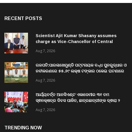
RECENT POSTS
Scientist Ajit Kumar Shasany assumes
charge as Vice-Chancellor of Central
University of Odisha
Aug 7, 2026
ଗଜପତି:ପାରଳାଖେମୁଣ୍ଡି ପଟ୍ଟନାୟକ ବନ୍ଧ ପୁନରୁଦ୍ଧାର ଓ
ନବୀକରଣରେ ୫୫.୬୯ ଲକ୍ଷ ଟଙ୍କାର ଠକେଇ ଘଟଣାରେ
ଭିଜିଲାନ୍ସ ଦୁଇ ଜଣ ଯନ୍ତ୍ରୀ ଏବଂ ଜଣେ ଠିକାଦାରଙ୍କୁ
Aug 7, 2026
ଗିରଫ କରି ବ୍ରହ୍ମପୁର ଭିଜିଲାନ୍ସ କୋର୍ଟ ଚାଲାଣ
ଆର୍ଯ୍ୟବର୍ତ୍ତ ଆନସିଏଣ୍ଟ ଏକାଡେମୀର ୩୧ ତମ
ସ୍ଵନକ୍ଷତ୍ର ଦିବସ ପାଳିତ, ଛାତ୍ରଛାତ୍ରୀଙ୍କ ଦ୍ଵାରା ୨
ଶହରୁ ଉର୍ଦ୍ଧ୍ବ ପ୍ରକଳ୍ପ ପଦର୍ଶନ
Aug 7, 2026
TRENDING NOW