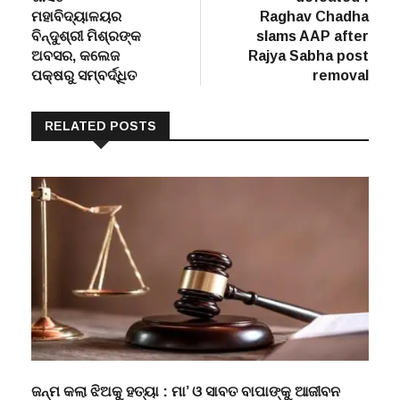
ମହାବିଦ୍ୟାଳୟର
Raghav Chadha
ବିନ୍ଦୁଶ୍ରୀ ମିଶ୍ରଙ୍କ
slams AAP after
ଅବସର, କଲେଜ
Rajya Sabha post
ପକ୍ଷରୁ ସମ୍ବର୍ଦ୍ଧିତ
removal
RELATED POSTS
ଜନ୍ମ କଲା ଝିଅକୁ ହତ୍ୟା : ମା’ ଓ ସାବତ ବାପାଙ୍କୁ ଆଜୀବନ