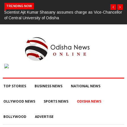
TRENDING NOW
lor
ଗଜପତି:ପାରଳାଖେମୁଣ୍ଡି ପଟ୍ଟନାୟକ ବନ୍ଧ ପୁନରୁଦ୍ଧାର ଓ ନବୀକରଣରେ
୫୫.୬୯ ଲକ୍ଷ ଟଙ୍କାର ଠକେଇ ଘଟଣାରେ ଭିଜିଲାନ୍ସ ଦୁଇ ଜଣ ଯନ୍ତ୍ରୀ ଏବଂ
ଜଣେ ଠିକାଦାରଙ୍କୁ ଗିରଫ କରି ବ୍ରହ୍ମପୁର ଭିଜିଲାନ୍ସ କୋର୍ଟ ଚାଲାଣ
TOP STORIES
BUSINESS NEWS
NATIONAL NEWS
OLLYWOOD NEWS
SPORTS NEWS
ODISHA NEWS
BOLLYWOOD
ADVERTISE