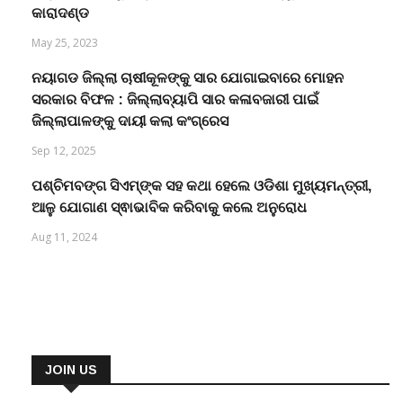
କାରାଦଣ୍ଡ
May 25, 2023
ନୟାଗଡ ଜିଲ୍ଲା ଚାଷୀକୂଳଙ୍କୁ ସାର ଯୋଗାଇବାରେ ମୋହନ
ସରକାର ବିଫଳ : ଜିଲ୍ଲାବ୍ୟାପି ସାର କଳାବଜାରୀ ପାଇଁ
ଜିଲ୍ଲାପାଳଙ୍କୁ ଦାୟୀ କଲା କଂଗ୍ରେସ
Sep 12, 2025
ପଶ୍ଚିମବଙ୍ଗ ସିଏମ୍‌ଙ୍କ ସହ କଥା ହେଲେ ଓଡିଶା ମୁଖ୍ୟମନ୍ତ୍ରୀ,
ଆଳୁ ଯୋଗାଣ ସ୍ଵାଭାବିକ କରିବାକୁ କଲେ ଅନୁରୋଧ
Aug 11, 2024
JOIN US