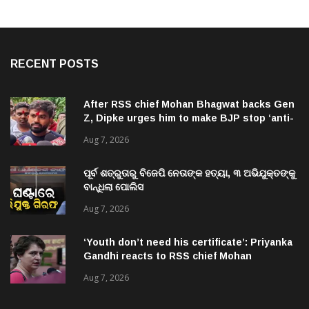
RECENT POSTS
After RSS chief Mohan Bhagwat backs Gen
Z, Dipke urges him to make BJP stop ‘anti-
national’ jibes
Aug 7, 2026
ପୂର୍ବ ଶତ୍ରୁତାରୁ ବିଜେପି ନେତାଙ୍କ ହତ୍ୟା, ୩ ଅଭିଯୁକ୍ତଙ୍କୁ
ବାନ୍ଧିଲା ପୋଲିସ
Aug 7, 2026
‘Youth don’t need his certificate’: Priyanka
Gandhi reacts to RSS chief Mohan
Bhagwat’s Gen Z remarks
Aug 7, 2026