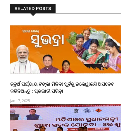
RELATED POSTS
ଚତୁର୍ଥ ପର୍ଯ୍ୟାୟ ଟଙ୍କା ମିଳିବା ପୂର୍ବରୁ ଇକେୱାଇସି ଅପଡେଟ
କରିଦିଅନ୍ତୁ : ପ୍ରଭାତୀ ପରିଡ଼ା
Jan 17, 2025