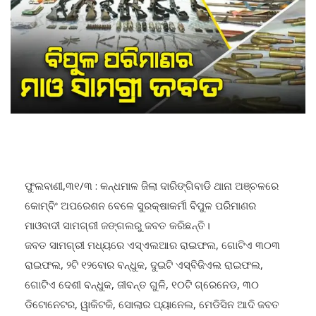
ଫୁଲବାଣୀ,୩୧/୩ : କନ୍ଧମାଳ ଜିଲା ଦାରିଙ୍ଗିବାଡି ଥାନା ଅଞ୍ଚଳରେ
କୋମ୍ବିଂ ଅପରେଶନ ବେଳେ ସୁରକ୍ଷାକର୍ମୀ ବିପୁଳ ପରିମାଣର
ମାଓବାଦୀ ସାମଗ୍ରୀ ଜଙ୍ଗଲରୁ ଜବତ କରିଛନ୍ତି।
ଜବତ ସାମଗ୍ରୀ ମଧ୍ୟରେ ଏସ୍‌ଏଲଆର ରାଇଫଲ, ଗୋଟିଏ ୩୦୩
ରାଇଫଲ, ୨ଟି ୧୨ବୋର ବନ୍ଧୁକ, ଦୁଇଟି ଏସ୍‌ବିଜିଏଲ ରାଇଫଲ,
ଗୋଟିଏ ଦେଶୀ ବନ୍ଧୁକ, ଜୀବନ୍ତ ଗୁଳି, ୧୦ଟି ଗ୍ରେନେଡ, ୩୦
ଡିଟୋନେଟର, ୱାକିଟକି, ସୋଲାର ପ୍ୟାନେଲ, ମେଡିସିନ ଆଦି ଜବତ