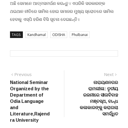
ଅଛି ସେମାନେ ଆତ୍ମସମର୍ପଣ କରନ୍ତୁ। ଏପରିକି ସରକାରଙ୍କ
ଥଇଥାନ ନୀତିରେ ସାମିଲ ହୋଇ ସମାଜର ମୁଖ୍ୟ ସ୍ରୋତରେ ସାମିଲ
ହେବାକୁ ଏସ୍‌ପି ହରିଶ ବିସି ସୂଚନା ଦେଇଛନ୍ତି।
TAGS:
Kandhamal
ODISHA
Phulbanai
Post
Previous
Next
Previous
Next
post:
post:
National Seminar
ନାରାୟଣନଗର
navigation
Organized by the
ରାମଲୀଳା: ତୃତୀୟ
Department of
ରଜନୀରେ ସୀତାବିବାହ
Odia Language
ମଞ୍ଚସ୍ଥ, ବାନ୍ଧ
and
କଳାକାରଙ୍କୁ କରାଗଲା
Literature,Rajend
ସମର୍ଦ୍ଧିତ
ra University