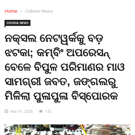
Home
Odisha News
ODISHA NEWS
ନକ୍ସଲ ନେଟୱର୍କକୁ ବଡ଼
ଝଟକା; କମ୍ବିଂ ଅପରେସନ୍
ବେଳେ ବିପୁଳ ପରିମାଣର ମାଓ
ସାମଗ୍ରୀ ଜବତ, ଜଙ୍ଗଲରୁ
ମିଳିଲା ପୁଳାପୁଳା ବିସ୍ପୋରକ
Mar 31, 2026
132