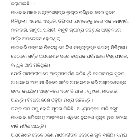
କରାଯାଇଛି ା
ମାଓବାଦୀମାନେ ଅସ୍ତ୍ରଶସ୍ତ୍ର ଲୁଚାଇ ରଖିଥିବା ନେଇ ସୁଚନା
ମିଳିଥିଲା। ଏନେଇ ଏସ୍‌ଓଜି, ଡିଭିଏଫ ଯବାନଙ୍କୁ ନେଇ ଏକ ଜମାବାରି,
ମାଟାବାରି, ଗାବୁରି, ପକାରୀ, ବାବୁଟି ଗ୍ରାମ୍ୟ ଜଙ୍ଗଲ ଅଞ୍ଚଳରେ
ସର୍ଚ୍ଚ ଅପରେଶନ ହୋଇଥିଲା
ମାଟାବାରି ଜଙ୍ଗଲ ନିକଟରୁ ଗୋଟିଏ ଡମ୍ପ(ଗୁପ୍ତ ସ୍ଥାନ) ମିଳିଥିଲା।
ସେଠାରେ ସର୍ଚ୍ଚ ଅପରେଶନ ପରେ ବ୍ୟାପକ ପରିମାଣର ବିସ୍ଫୋରକ,
ବନ୍ଧୁକ ଆଦି ମିଳିଥିଲା।
ଯେଉଁ ମାଓବାଦୀମାନେ ଆତ୍ମସମର୍ପଣ କରିଛନ୍ତି ସେମାନଙ୍କ ସୂଚନା
ଆଧାରରେ ଆଗାମୀ ଦିନରେ ସର୍ଚ୍ଚ ଅପରେଶନ କରି ଅସ୍ତ୍ରଶସ୍ତ୍ର
ଜବତ କରାଯିବ। ଅଞ୍ଚଳରେ ଏବେ ବି ଆଉ ୮ରୁ ୯ଜଣ ମାଓବାଦୀ
ଅଛନ୍ତି। ଟିମ୍‌ରେ ଜଣେ ଓଡ଼ିଆ ମଧ୍ୟ ରହିଛନ୍ତି।
ତାଙ୍କ ନାମ ମଗୁ ବୋଲି ସୂଚନା ମିଳିଛି। ଅନ୍ୟପକ୍ଷେ ବାକି ୭ରୁ୮
ମାଓବାଦୀ ଛତିଶଗଡ଼ ଅଞ୍ଚଳର। ଏଥିରେ ଦୁଇଜଣ ପୁରୁଷ ଥିବା ବେଳେ
ବାକି ମହିଳା ଅଛନ୍ତି।
ଅପରେଶନ ବେଳେ ୨ଜଣ ମାଓବାଦୀଙ୍କ ଦେହରେ ଗୁଳି ବାଜିଛି। ସମୟ