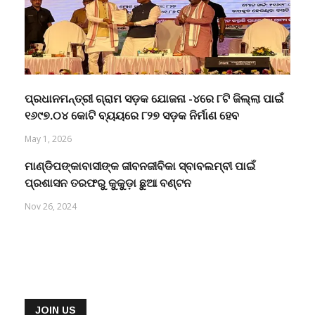
ପ୍ରଧାନମନ୍ତ୍ରୀ ଗ୍ରାମ ସଡ଼କ ଯୋଜନା -୪ରେ ୮ଟି ଜିଲ୍ଲା ପାଇଁ
୧୬୯୭.୦୪ କୋଟି ବ୍ୟୟରେ ୮୨୭ ସଡ଼କ ନିର୍ମାଣ ହେବ
May 1, 2026
ମାଣ୍ଡିପଙ୍କାବାସୀଙ୍କ ଜୀବନଜୀବିକା ସ୍ବାବଲମ୍ବୀ ପାଇଁ
ପ୍ରଶାସନ ତରଫରୁ କୁକୁଡ଼ା ଛୁଆ ବଣ୍ଟନ
Nov 26, 2024
JOIN US