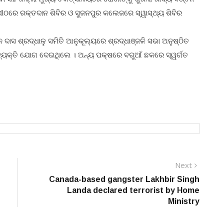
ୀଠରେ ରକ୍ତଦାନ ଶିବିର ଓ ସୁଜନପୁର କଲେଜରେ ସ୍ୱାସ୍ଥ୍ୟ ଶିବିର
ାସ ଶ୍ରଦ୍ଧାଳୁ ସମିତି ଆନୁକୂଲ୍ୟରେ ଶ୍ରଦ୍ଧାଞ୍ଜଳି ସଭା ଅନୁଷ୍ଠିତ
 ବ୍ୟକ୍ତି ଯୋଗ ଦେଇଥିଲେ । ଅନ୍ୟ ପକ୍ଷରେ ବରୁଆଁ ଛକରେ ସ୍ୱର୍ଗତ
Next
Next
post:
Canada-based gangster Lakhbir Singh
Landa declared terrorist by Home
Ministry