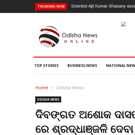
Scientist Ajit Kumar Shasany ass
TRENDING NOW
TOP STORIES
BUSINESS NEWS
NATIONAL NEW
Home
Odisha News
ODISHA NEWS
ଦିବଙ୍ଗତ ଅଶୋକ ଦାସଙ୍
ରେ ଶ୍ରଦ୍ଧାଞ୍ଜଳି ଦେ