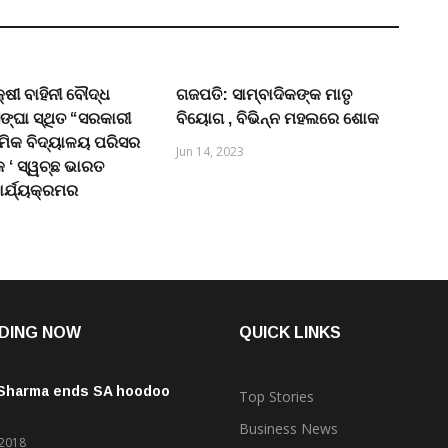
ଷୀ ବାହିନୀ ବୌଦ୍ଧ
ଗଜପତି: ସାମ୍ବାଦିକଙ୍କ ମାତୃ
ିଙ୍ଘା ସ୍ଥିତ “ସରକାରୀ
ବିୟୋଗ , ବିଭିନ୍ନ ମହଲରେ ଶୋକ
ଥମିକ ବିଦ୍ୟାଳୟ ପରିସର
Jun 14, 2023
 ‘ ସ୍ୱଚ୍ଛ ଭାରତ
ାର୍ଯ୍ୟକ୍ରମର
DING NOW
QUICK LINKS
 Sharma ends SA hoodoo
Top Stories
Business News
 2018