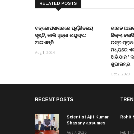
RELATED POSTS
ବଙ୍ଗୋପସାଗରରେ ଘୂର୍ଣ୍ଣିବଳୟ
ଭାରତ ଆରକ୍
ସୃଷ୍ଟି, କାଲି ସୁଦ୍ଧା ଲଘୁଚାପ:
ଜିଲ୍ଲା ବଲାସ
ଆଇଏମ୍‌ଡି
ଉଚ୍ଚ ପ୍ରା
ମଧ୍ୟରେ ଏକ
Aug 1, 2024
ଅଭିଯାନ ‘ କ
ଶୁଭାରମ୍ଭ
Oct 2, 2023
RECENT POSTS
TREN
Scientist Ajit Kumar
Rohit
Shasany assumes
charge as Vice-
Aug 7, 2026
Feb 14,