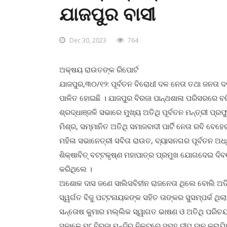
ଯାଜପୁର ବାସୀ
Dec 30, 2023
764
ଅକ୍ଷୟ ରାଉତଙ୍କ ରିପୋର୍ଟ
ଯାଜପୁର,୩୦/୧୨: ପୂର୍ବତନ ବିରୋଧୀ ଦଳ ନେତା ତଥା ଜନତା 
ପାଳିତ ହୋଇଛି । ଯାଜପୁର ବିରଜା ପାନ୍ଥଶାଳା ପରିସରରେ ବରି
ଶ୍ରଦ୍ଧାଞ୍ଜଳି ସଭାରେ ମୁଖ୍ୟ ଅତିଥି ପୂର୍ବତନ ମନ୍ତ୍ରୀ ପ୍
ମିଶ୍ର, ସମ୍ମାନିତ ଅତିଥି ସମାଜବାଦୀ ପାର୍ଟି ନେତା ରବି ବେହ
ମହିଳା ସଭାନେତ୍ରୀ ସବିତା ରାଉତ, ବ୍ୟାସନଗର ପୂର୍ବତନ ଅଧ୍
ଶିକ୍ଷାବିତ୍ ବଟ୍ଟକୃଷ୍ଣ ମହାପାତ୍ର ପ୍ରମୁଖ ଯୋଗଦେଇ 
କରିଥିଲେ ।
ଅଶୋକ ଦାସ ଜଣେ ସାଲିସବିହୀନ ରାଜନେତା ଥିଲେ ବୋଲି ଅତିଥ
ସ୍ୱର୍ଗତ ବିଜୁ ପଟ୍ଟନାୟକଙ୍କ ସହିତ ତାଙ୍କର ସୁସମ୍ପର୍କ
ସନ୍ତୋଷ କୁମାର ମଲ୍ଲିକ ସ୍ୱାଗତ ଭାଷଣ ଓ ଅତିଥି ପରିଚୟ
ସକାଳେ ମା’ ବିରଜା ମନ୍ଦିର ନିକଟରେ ସମୂହ ଦୀପ ଦାନ କରାଯିବ