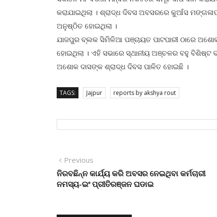
କରାଯାଇଥିଲା । ଶ୍ରାଦ୍ଧ ଦିବସ ଅବସରରେ କୁଆଁସ ମଙ୍ଗଳାପ
ଅନୁଷ୍ଠିତ ହୋଇଥିଲା ।
ଯାଜପୁର ବ୍ଲକ ସିମିଳିଆ ପଞ୍ଚାୟତ ପାଟପାରୀ ଠାରେ ଅଶୋକ ଦ
ହୋଇଥିଲା । ଏହି ସଭାରେ ସ୍ଥାନୀୟ ଅଞ୍ଚଳର ବହୁ ବିଶିଷ୍ଟ
ଅଶୋକ ଦାସଙ୍କ ଶ୍ରାଦ୍ଧ ଦିବସ ପାଳିତ ହୋଇଛି ।
TAGS:
Jajpur
reports by akshya rout
Post
Previous
Previous
post:
ନିରବଛିନ୍ନ କାର୍ଯ୍ୟ କରି ଅବସର ନେଇଥିବା କର୍ମଚାରୀ
navigation
ନମସ୍ୟ-ଇଂ ପ୍ରୀତିରଞ୍ଜନ ଘଡାଇ