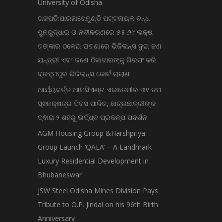
University of Odisha
ଗଜପତି:ପାରଳାଖେମୁଣ୍ଡି ପଟ୍ଟନାୟକ ବନ୍ଧ
ପୁନରୁଦ୍ଧାର ଓ ନବୀକରଣରେ ୫୫.୬୯ ଲକ୍ଷ
ଟଙ୍କାର ଠକେଇ ଘଟଣାରେ ଭିଜିଲାନ୍ସ ଦୁଇ ଜଣ
ଯନ୍ତ୍ରୀ ଏବଂ ଜଣେ ଠିକାଦାରଙ୍କୁ ଗିରଫ କରି
ବ୍ରହ୍ମପୁର ଭିଜିଲାନ୍ସ କୋର୍ଟ ଚାଲାଣ
ଆର୍ଯ୍ୟବର୍ତ୍ତ ଆନସିଏଣ୍ଟ ଏକାଡେମୀର ୩୧ ତମ
ସ୍ଵନକ୍ଷତ୍ର ଦିବସ ପାଳିତ, ଛାତ୍ରଛାତ୍ରୀଙ୍କ
ଦ୍ଵାରା ୨ ଶହରୁ ଉର୍ଦ୍ଧ୍ବ ପ୍ରକଳ୍ପ ପଦର୍ଶନ
AGM Housing Group &Harshpriya
Group Launch ‘QALA’ – A Landmark
Luxury Residential Development in
Bhubaneswar
JSW Steel Odisha Mines Division Pays
Tribute to O.P. Jindal on his 96th Birth
Anniversary