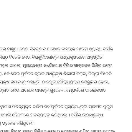
ଦଳର ଟାଣୁଆ ନେତା ଦିବଙ୍ଗତ ଅଶୋକ ଦାସଙ୍କ ୧୫ତମ ଶ୍ରାଦ୍ଧ ବାର୍ଷିକ
ଷ୍ଠ ବିଜେଡି ନେତା ବିଷ୍ଣୁବିହାରୀଙ୍କ ଅଧ୍ୟକ୍ଷତାରେ ଅନୁଷ୍ଠିତ
ରଫୁଲ୍ଲ ସାମଲ, ମୁଖ୍ୟବକ୍ତା ନନ୍ଦିଘୋଷ ଟିଭିର ସମ୍ପାଦକ ଶିଶିର ଭଟ୍ଟ
େରା, କୋରେଇ ପୂର୍ବତନ ବ୍ଲକ ଅଧ୍ୟକ୍ଷ ଭିକାରୀ ବରାଳ, ଜିଲ୍ଲା ବିଜେଡି
ୟକ୍ଷ ରସାନନ୍ଦ ମହାନ୍ତି, ଯାଜପୁର ପୌରାଧ୍ୟକ୍ଷ ରଞ୍ଜୁଲତା ହୋତା,
ଦିବଙ୍ଗତ ନେତା ଅଶୋକ ଦାସଙ୍କ ଗୁଣାବଳୀ ସମ୍ପର୍କରେ ଆଲୋକପାତ
ିଗଣ ମତବ୍ୟକ୍ତ କରିବା ସହ ପୂର୍ବତନ ମୁଖ୍ୟମନ୍ତ୍ରୀ ପ୍ରବାଦ ପୁରୁଷ
 ଥିଲା ବୋଲି ବୈଠକରେ ମତବ୍ୟକ୍ତ କରିଥିଲେ । ପୌର ଉପାଧ୍ୟକ୍ଷ
 ପ୍ରଦାନ କରିଥିଲେ ।
ା ସହ ଜିଲ୍ଲା ମୁଖ୍ୟ ଚିକିତ୍ସାଳୟରେ ରୋଗୀଙ୍କୁ ଶୁଖିଲା ଖାଦ୍ୟ ବଣ୍ଟନ