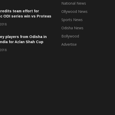
National News
credits team effort for
Ollywood News
ic ODI series win vs Proteas
Sports News
 2018
Odisha News
Bollywood
ey players from Odisha in
ndia for Azlan Shah Cup
Advertise
 2018