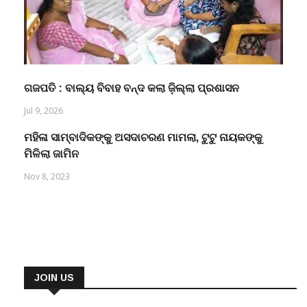
ଗଜପତି : ବାଲ୍ୟ ବିବାହ ବନ୍ଦ କଲା ଜ଼ିଲ୍ଲା ପ୍ରଶାସନ
Jul 9, 2026
ମହିଳା ସାମ୍ବାଦିକଙ୍କୁ ଅସଦାଚରଣ ମାମଲା, ଟୁଟୁ ନାୟକଙ୍କୁ
ମିଳିଲା ଜାମିନ
Nov 8, 2023
JOIN US