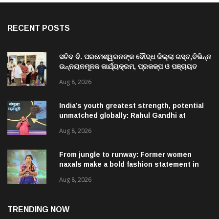
RECENT POSTS
ସଚିବ ବି. ପରମେଶ୍ୱରନଙ୍କ ବୌଦ୍ଧ ଜିଲ୍ଲା ଗସ୍ତ,ବିଭିନ୍ନ
ଉନ୍ନୟନମୂଳକ କାର୍ଯ୍ୟକ୍ରମ, ପ୍ରକଳ୍ପ ଓ ପଞ୍ଚାୟତ
ପରିଦର୍ଶନ
Aug 8, 2026
India’s youth greatest strength, potential
unmatched globally: Rahul Gandhi at
‘Chhatron Ki Goonj’ event
Aug 8, 2026
From jungle to runway: Former women
naxals make a bold fashion statement in
Chhattisgarh
Aug 8, 2026
TRENDING NOW