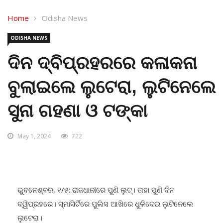
Home
Odisha News
ODISHA NEWS
ଦିନ ଦ୍ବିପ୍ରହରରେ କଳାକନା
ବୁଲାଇଲେ ଲୁଟେରା, ଲୁଟିନେଲେ
ସୁନା ଗହଣା ଓ ଟଙ୍କା
May 1, 2024
722
ଭୁବନେଶ୍ବର, ୧/୫: ରାଜଧାନୀରେ ପୁଣି ଲୁଟ୍। ତାହା ପୁଣି ଦିନ
ଦ୍ୱିପ୍ରହରେ। ସ୍ମାସିର୍ଟିରେ ପୁଲିସ ଆଖିରେ ଧୁଳିଦେଇ ଲୁଟିନେଲେ
ଲୁଟେରା।