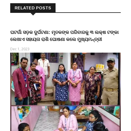
RELATED POSTS
ଘଟଗାଁ ସଡ଼କ ଦୁର୍ଘଟଣା: ମୃତକଙ୍କ ପରିବାରକୁ ୩ ଲକ୍ଷ ଟଙ୍କା
ଲେଖାଏ ସହାୟତା ରାଶି ଘୋଷଣା କଲେ ମୁଖ୍ୟମନ୍ତ୍ରୀ
Dec 1, 2023