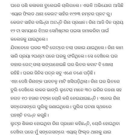
ଘରେ ପଶି କଳାକନା ବୁଲେଇକି ଚାଲିଗଲେ। ଏଭଳି ଅଭିଯୋଗ ଆସିଛି
ଏୟାର ଫିଲଡ ଥାନା କେଉଟ ସାହିର ୧୯୭୩ ନମ୍ବର ପ୍ଳଟ ରୁ।
କେଉଟ ସାହିର ବାସିନ୍ଦା ଅଟନ୍ତି ରିନା ପ୍ରଧାନ। ରିନା ଆଜି ଦିନ ପ୍ରାୟ
୧୨ ଟା ସମୟରେ ଝିଅର ସେମିଷ୍ଟାର ପଇସା ଜମାକରିବା ପାଇଁ
କଲେଜକୁ ଯାଇଥିଲେ।
ଯିବାବେଳେ ଘରର ୩ଟି ଗେଟ୍ରେ ତଲା ପକାଇ ଯାଇଥିଲେ। ରିନା କାମ
ସାରି ପ୍ରୟା ୨ଘଣ୍ଟା ପରେ ଘରକୁ ଫରିଥିଲେ। ସେ ଦେଖିଲେ ଘର
ବାହାର ଗେଟ୍ ତାଲା ଭଙ୍ଗାହୋଇଛି ଘର ଭିତର କବାଟ ବି ଖୋଲା
ରହିଛି। ଘରର ଜିନିସ ପତ୍ର ସବୁ ଏଣେ ତଣେ ପଡ଼ିଛି।
ଏହା ଦେଖି ରିନାଙ୍କ ପାଦତଳୁ ମାଟି ଖସିପଡ଼ିଥିଲା। ରିନା ଘର ଭିତରେ
ବୁଲି ଦେଖିଲେ ଲକର ଭାଙ୍ଗି ଲୁଟେରା ମାନେ ୩୦ ଭରିର ଗହଣା ସହ
ନଗତ ୧୦ ହଜାର ଟଙ୍କା ଚୋରି କରି ନେଇଯାଇଛନ୍ତି। ଏନେଇ ରିନା
ସଙ୍ଗେସଙ୍ଗେ ପୁଲିକୁ ଜଣାଇଥିଲେ। ପୁଲିସ ଘଟଣା ସ୍ଥଳରେ
ପହଞ୍ଚି ତଦନ୍ତ କରୁଛି।
ଲୁଟ୍ର ଶିକାର ହୋଇଥିବା ରିନା ପ୍ରଧାନ କହିଛନ୍ତି, ଚୋରି ହୋଇଥିବା
ଦେଖିବା ପରେ ମୁଁ ସଙ୍ଗେସଙ୍ଗେ ଏୟାର୍ ଫିଲ୍ଡ ଥାନାକୁ ଯାଇ