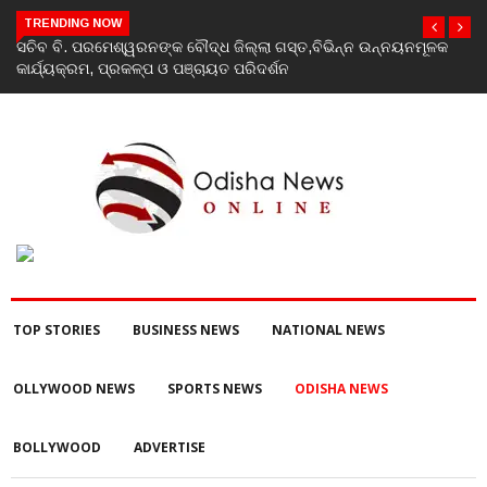
TRENDING NOW
ଉନ୍ନୟନମୂଳକ
India’s youth greatest strength, potential unmatched glob
Rahul Gandhi at ‘Chhatron Ki Goonj’ event
TOP STORIES
BUSINESS NEWS
NATIONAL NEWS
OLLYWOOD NEWS
SPORTS NEWS
ODISHA NEWS
BOLLYWOOD
ADVERTISE