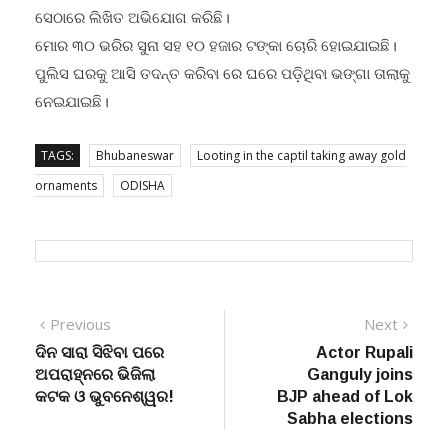
ସେଠାରେ ଲିଖିତ ଅଭିଯୋଗ କରିଛି।
ମୋର ୩୦ ଭରିର ସୁନା ସହ ୧୦ ହଜାର ଟଙ୍କା ଚୋରି ହୋଇଯାଇଛି।
ପୁଲିସ ଘରକୁ ଆସି ତଦନ୍ତ କରିବା ରେ ଘରେ ପଡ଼ିଥିବା ଭଙ୍ଗା ତାଲାକୁ
ନେଇଯାଇଛି।
TAGS:
Bhubaneswar
Looting in the captil taking away gold
ornaments
ODISHA
Post
Previous
Next
Previous
Next
post:
post:
ଦିନ ସାରା ସିଝିବା ପରେ
Actor Rupali
navigation
ଅପରାହ୍ନରେ ଭିଜିଲା
Ganguly joins
କଟକ ଓ ଭୁବନେଶ୍ୱର!
BJP ahead of Lok
Sabha elections