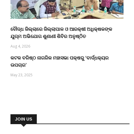
ବୌଦ୍ଧ ଜିଲ୍ଲାରେ ଜିଲ୍ଲାପାଳ ଓ ଆରକ୍ଷୀ ଅଧିକ୍ଷକଙ୍କ
ଯୁଗ୍ମ ଅଭିଯୋଗ ଶୁଣାଣୀ ଶିବିର ଅନୁଷ୍ଠିତ
Aug 4, 2026
କଟକ ବରିଷ୍ଠ ନାଗରିକ ମହାସଭା ପକ୍ଷରୁ ‘ବାର୍ଦ୍ଧକ୍ୟର
ଉପଚାର’
May 23, 2025
JOIN US