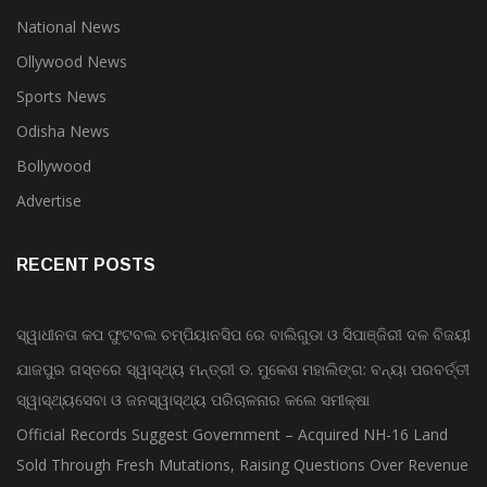
National News
Ollywood News
Sports News
Odisha News
Bollywood
Advertise
RECENT POSTS
ସ୍ୱାଧୀନତା କପ ଫୁଟବଲ ଚମ୍ପିୟାନସିପ ରେ ବାଲିଗୁଡା ଓ ସିପାଞ୍ଜିରୀ ଦଳ ବିଜୟୀ
ଯାଜପୁର ଗସ୍ତରେ ସ୍ୱାସ୍ଥ୍ୟ ମନ୍ତ୍ରୀ ଡ. ମୁକେଶ ମହାଲିଙ୍ଗ: ବନ୍ୟା ପରବର୍ତ୍ତୀ
ସ୍ୱାସ୍ଥ୍ୟସେବା ଓ ଜନସ୍ୱାସ୍ଥ୍ୟ ପରିଚାଳନାର କଲେ ସମୀକ୍ଷା
Official Records Suggest Government – Acquired NH-16 Land
Sold Through Fresh Mutations, Raising Questions Over Revenue