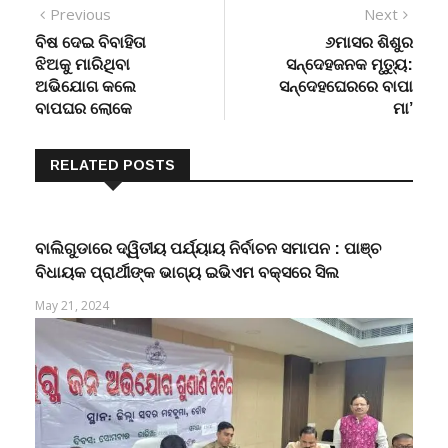
Post
Previous
Next
Previous
Next
post:
post:
ବିଷ ଦେଇ ବିବାହିତା
୬ମାସର ଶିଶୁର
navigation
ଝିଅକୁ ମାରିଥିବା
ସନ୍ଦେହଜନକ ମୃତ୍ୟୁ:
ଅଭିଯୋଗ କଲେ
ସନ୍ଦେହଘେରରେ ବାପା
ବାପଘର ଲୋକେ
ମା’
RELATED POSTS
ବାଲିଗୁଡାରେ ଦ୍ୱିତୀୟ ପର୍ଯ୍ୟାୟ ନିର୍ବାଚନ ସମାପନ : ପାଞ୍ଚ
ବିଧାୟକ ପ୍ରାର୍ଥୀଙ୍କ ଭାଗ୍ୟ ଇଭିଏମ ବକ୍ସରେ ସିଲ
May 21, 2024