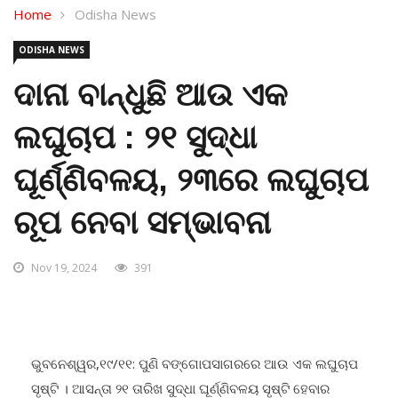
Home
Odisha News
ODISHA NEWS
ଦାନା ବାନ୍ଧୁଛି ଆଉ ଏକ
ଲଘୁଚାପ : ୨୧ ସୁଦ୍ଧା
ଘୂର୍ଣ୍ଣିବଳୟ, ୨୩ରେ ଲଘୁଚାପ
ରୂପ ନେବା ସମ୍ଭାବନା
Nov 19, 2024
391
ଭୁବନେଶ୍ୱର,୧୯/୧୧: ପୁଣି ବଙ୍ଗୋପସାଗରରେ ଆଉ ଏକ ଲଘୁଚାପ
ସୃଷ୍ଟି । ଆସନ୍ତା ୨୧ ତାରିଖ ସୁଦ୍ଧା ଘୂର୍ଣ୍ଣିବଳୟ ସୃଷ୍ଟି ହେବାର