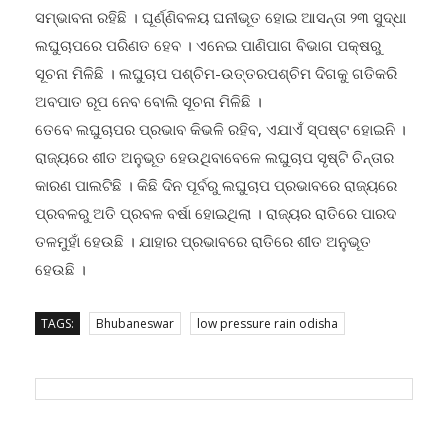
ସମ୍ଭାବନା ରହିଛି । ଘୂର୍ଣ୍ଣିବଳୟ ଘନୀଭୂତ ହୋଇ ଆସନ୍ତା ୨୩ ସୁଦ୍ଧା
ଲଘୁଚାପରେ ପରିଣତ ହେବ । ଏନେଇ ପାଣିପାଗ ବିଭାଗ ପକ୍ଷରୁ
ସୂଚନା ମିଳିଛି । ଲଘୁଚାପ ପଶ୍ଚିମ-ଉତ୍ତରପଶ୍ଚିମ ଦିଗକୁ ଗତିକରି
ଅବପାତ ରୂପ ନେବ ବୋଲି ସୂଚନା ମିଳିଛି ।
ତେବେ ଲଘୁଚାପର ପ୍ରଭାବ କିଭଳି ରହିବ, ଏଯାଏଁ ସ୍ପଷ୍ଟ ହୋଇନି ।
ରାଜ୍ୟରେ ଶୀତ ଅନୁଭୂତ ହେଉଥିବାବେଳେ ଲଘୁଚାପ ସୃଷ୍ଟି ଚିନ୍ତାର
କାରଣ ପାଲଟିଛି । କିଛି ଦିନ ପୂର୍ବରୁ ଲଘୁଚାପ ପ୍ରଭାବରେ ରାଜ୍ୟରେ
ପ୍ରବଳରୁ ଅତି ପ୍ରବଳ ବର୍ଷା ହୋଇଥିଲା । ରାଜ୍ୟର ରାତିରେ ପାରଦ
ତଳମୁହାଁ ହେଉଛି । ଯାହାର ପ୍ରଭାବରେ ରାତିରେ ଶୀତ ଅନୁଭୂତ
ହେଉଛି ।
TAGS:
Bhubaneswar
low pressure rain odisha