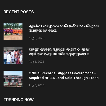
RECENT POSTS
ସ୍ୱାଧୀନତା କପ ଫୁଟବଲ ଚମ୍ପିୟାନସିପ ରେ ବାଲିଗୁଡା ଓ
ସିପାଞ୍ଜିରୀ ଦଳ ବିଜୟୀ
Aug 6, 2026
ଯାଜପୁର ଗସ୍ତରେ ସ୍ୱାସ୍ଥ୍ୟ ମନ୍ତ୍ରୀ ଡ. ମୁକେଶ
ମହାଲିଙ୍ଗ: ବନ୍ୟା ପରବର୍ତ୍ତୀ ସ୍ୱାସ୍ଥ୍ୟସେବା ଓ
ଜନସ୍ୱାସ୍ଥ୍ୟ ପରିଚାଳନାର କଲେ ସମୀକ୍ଷା
Aug 6, 2026
Official Records Suggest Government –
Acquired NH-16 Land Sold Through Fresh
Mutations, Raising Questions Over
Aug 6, 2026
Revenue Lapses.
TRENDING NOW