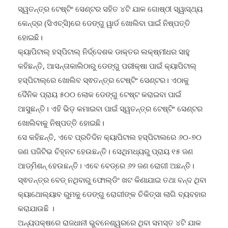
ସ୍ୱତନ୍ତ୍ର ଟେଷ୍ଟିଂ ସେଣ୍ଟର ସହିତ ୪ଟି ଯାକ ଗୋଷ୍ଠୀ ସ୍ୱାସ୍ଥ୍ୟ
କେନ୍ଦ୍ର (ସିଏଚ୍ସି)ରେ ଡେଙ୍ଗୁ ୱାର୍ଡ ଖୋଲିବା ପାଇଁ ନିଷ୍ପତ୍ତି
ହୋଇଛି।
କ୍ୟାପିଟାଲ୍ ହସ୍ପିଟାଲ୍ ନିର୍ଦ୍ଦେଶକ ଡାକ୍ତର ଲକ୍ଷ୍ମୀଧର ସାହୁ
କହିଛନ୍ତି, ଆସନ୍ତାକାଲିଠାରୁ ଡେଙ୍ଗୁ ପରୀକ୍ଷା ପାଇଁ କ୍ୟାପିଟାଲ୍
ହସ୍ପିଟାଲ୍ରେ ଖୋଲିବ ସ୍ଵତନ୍ତ୍ର ଟେଷ୍ଟିଂ ସେଣ୍ଟର। ଏଠାକୁ
ଦୈନିକ ପ୍ରାୟ ୫୦୦ ଲୋକ ଡେଙ୍ଗୁ ଟେଷ୍ଟ କରାଇବା ପାଇଁ
ଆସୁଛନ୍ତି। ଏହି ଭିଡ଼ କମାଇବା ପାଇଁ ସ୍ୱତନ୍ତ୍ର ଟେଷ୍ଟିଂ ସେଣ୍ଟର
ଖୋଲିବାକୁ ନିଷ୍ପତ୍ତି ହୋଇଛି।
ସେ କହିଛନ୍ତି, ଏବେ ପ୍ରତିଦିନ କ୍ୟାପିଟାଲ ହସ୍ପିଟାଲରେ ୬୦-୭୦
ଜଣ ପଜିଟିଭ ଚିହ୍ନଟ ହେଉଛନ୍ତି। ସେଥିମଧ୍ୟରୁ ପ୍ରାୟ ୧୫ ଜଣ
ଆଡ୍ମିଶନ୍ ହେଉଛନ୍ତି। ଏବେ ବେଡ୍ରେ ୬୨ ଜଣ ରୋଗୀ ଅଛନ୍ତି।
ସ୍ଵତନ୍ତ୍ର ବେଡ୍ ନଥିବାରୁ ଫୋଲ୍ଡିଂ ଖଟ କିଣାଯାଇ ତଥା ବନ୍ଦ ଥିବା
କ୍ୟାଥୋଲ୍ୟାବ ରୁମକୁ ଡେଙ୍ଗୁ ରୋଗୀଙ୍କ ଚିକିତ୍ସା ଲାଗି ବ୍ୟବହାର
କରାଯାଉଛି ।
ଅନ୍ୟପକ୍ଷରେ ରାଜଧାନୀ ଭୁବନେଶ୍ୱରରେ ଥିବା ସମସ୍ତ ୪ଟି ଯାକ