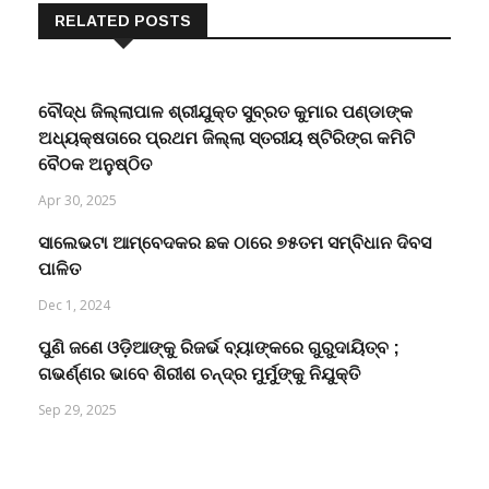
RELATED POSTS
ବୌଦ୍ଧ ଜିଲ୍ଲାପାଳ ଶ୍ରୀଯୁକ୍ତ ସୁବ୍ରତ କୁମାର ପଣ୍ଡାଙ୍କ
ଅଧ୍ୟକ୍ଷତାରେ ପ୍ରଥମ ଜିଲ୍ଲା ସ୍ତରୀୟ ଷ୍ଟିରିଙ୍ଗ କମିଟି
ବୈଠକ ଅନୁଷ୍ଠିତ
Apr 30, 2025
ସାଲେଭଟା ଆମ୍ବେଦକର ଛକ ଠାରେ ୭୫ତମ ସମ୍ବିଧାନ ଦିବସ
ପାଳିତ
Dec 1, 2024
ପୁଣି ଜଣେ ଓଡ଼ିଆଙ୍କୁ ରିଜର୍ଭ ବ୍ୟାଙ୍କରେ ଗୁରୁଦାୟିତ୍ବ ;
ଗଭର୍ଣ୍ଣର ଭାବେ ଶିରୀଶ ଚନ୍ଦ୍ର ମୁର୍ମୁଙ୍କୁ ନିଯୁକ୍ତି
Sep 29, 2025