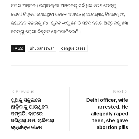
ନଗର ଅଞ୍ଚଳ। ନୟାପଲ୍ଲୀ ଅଞ୍ଚଳରୁ ସର୍ବାଧିକ ୧୦୫ ଡେଙ୍ଗୁ
ରୋଗୀ ଚିହ୍ନଟ ହୋଇଥିବା ବେଳେ ଏହାପଛକୁ ଆଚାର‌୍ୟ୍ୟ ବିହାରରୁ ୯୯,
ଜୟଦେବ ବିହାରରୁ ୬୪, ୟୁନିଟ -୯ରୁ ୫୬ ଓ ସହିଦ ନଗର ଅଞ୍ଚଳରୁ ୫୩
ଡେଙ୍ଗୁ ରୋଗୀ ଚିହ୍ନଟ ହୋଇସାରିଲେଣି।
TAGS:
Bhubaneswar
dengue cases
Post
Previous
Next
Previous
Next
post:
post:
ପୁଅକୁ ସ୍କୁଲରେ
Delhi officer, wife
navigation
ଛାଡ଼ିବାକୁ ଯାଉଥିଲେ
arrested. He
ଦମ୍ପତି: ବାଟରେ
allegedly raped
ଜଗିଥିଲା ଯମ, ଚାଲିଗଲା
teen, she gave
ସ୍ତ୍ରୀଙ୍କ ଜୀବନ
abortion pills