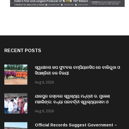
RECENT POSTS
ସ୍ୱାଧୀନତା କପ ଫୁଟବଲ ଚମ୍ପିୟାନସିପ ରେ ବାଲିଗୁଡା ଓ
ସିପାଞ୍ଜିରୀ ଦଳ ବିଜୟୀ
Aug 6, 2026
ଯାଜପୁର ଗସ୍ତରେ ସ୍ୱାସ୍ଥ୍ୟ ମନ୍ତ୍ରୀ ଡ. ମୁକେଶ
ମହାଲିଙ୍ଗ: ବନ୍ୟା ପରବର୍ତ୍ତୀ ସ୍ୱାସ୍ଥ୍ୟସେବା ଓ
ଜନସ୍ୱାସ୍ଥ୍ୟ ପରିଚାଳନାର କଲେ ସମୀକ୍ଷା
Aug 6, 2026
Official Records Suggest Government –