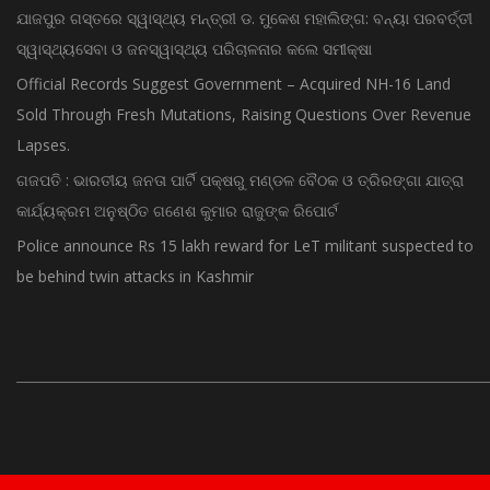
ଯାଜପୁର ଗସ୍ତରେ ସ୍ୱାସ୍ଥ୍ୟ ମନ୍ତ୍ରୀ ଡ. ମୁକେଶ ମହାଲିଙ୍ଗ: ବନ୍ୟା ପରବର୍ତ୍ତୀ
ସ୍ୱାସ୍ଥ୍ୟସେବା ଓ ଜନସ୍ୱାସ୍ଥ୍ୟ ପରିଚାଳନାର କଲେ ସମୀକ୍ଷା
Official Records Suggest Government – Acquired NH-16 Land
Sold Through Fresh Mutations, Raising Questions Over Revenue
Lapses.
ଗଜପତି : ଭାରତୀୟ ଜନତା ପାର୍ଟି ପକ୍ଷରୁ ମଣ୍ଡଳ ବୈଠକ ଓ ତ୍ରିରଙ୍ଗା ଯାତ୍ରା
କାର୍ଯ୍ୟକ୍ରମ ଅନୁଷ୍ଠିତ ଗଣେଶ କୁମାର ରାଜୁଙ୍କ ରିପୋର୍ଟ
Police announce Rs 15 lakh reward for LeT militant suspected to
be behind twin attacks in Kashmir