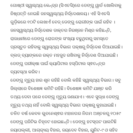
ଗୋଷ୍ଠୀ ସ୍ୱାସ୍ଥ୍ୟ କେନ୍ଦ୍ର (ସିଏଚସି)ରେ ଡେଙ୍ଗୁ ୱାର୍ଡ ଖୋଲିବାକୁ
ନିଷ୍ପତ୍ତି ନେଇଛି ଜନସ୍ୱାସ୍ଥ୍ୟ ନିର୍ଦ୍ଦେଶାଳୟ। ଏହି ସିଏଚସି
ଗୁଡ଼ିକରେ ୧୦ଟି ଲେଖାଏଁ ବେଡ୍ ଡେଙ୍ଗୁ ରୋଗୀଙ୍କ ପାଇଁ ରହିବ ।
ଜନସ୍ୱାସ୍ଥ୍ୟ ନିର୍ଦ୍ଦେଶକ ଡାକ୍ତର ନିରଞ୍ଜନ ମିଶ୍ର କହିଛନ୍ତି,
ରାଜଧାନୀରେ ଡେଙ୍ଗୁ ରୋଗଙ୍କ ସଂଖ୍ୟା ବଢୁଥିବାରୁ ସମସ୍ତେ
ପ୍ରସ୍ତୁତ ରହିବାକୁ ସ୍ୱାସ୍ଥ୍ୟ ବିଭାଗ ପକ୍ଷରୁ ନିର୍ଦ୍ଦେଶ ଦିଆଯାଇଛି।
ବ୍ଲଡ୍ ବ୍ୟାଙ୍କରେ ରକ୍ତ ମହଜୁଦ ରଖିବାକୁ ନିର୍ଦ୍ଦେଶ ଦିଆଯାଇଛି।
ଡେଙ୍ଗୁ ପରୀକ୍ଷା ପାଇଁ କ୍ୟାପିଟାଲ ହସ୍ପିଟାଲ ସ୍ଵତନ୍ତ୍ର
ବ୍ୟବସ୍ଥା କରିବ।
ଡେଙ୍ଗୁ ମୃତ୍ୟୁ ହାର ଶୂନ ରହିଛି ବୋଲି କହିଛି ସ୍ୱାସ୍ଥ୍ୟ ବିଭାଗ। ସବୁ
ଜିଲ୍ଲାରେ ବିଶେଷଜ୍ଞ କମିଟି ରହିଛି। ବିଶେଷଜ୍ଞ କମିଟି ଯାଞ୍ଚ କରି
ତଥ୍ୟ ଦେବା ପରେ ଡେଙ୍ଗୁ ମୃତ୍ୟୁ ଜଣାଯାଏ। ଏବେ ସୁଦ୍ଧା ଡେଙ୍ଗୁ
ମୃତ୍ୟୁ ତଥ୍ୟ ନାହିଁ ବୋଲି ସ୍ୱାସ୍ଥ୍ୟ ବିଭାଗ ପକ୍ଷରୁ କୁହାଯାଇଛି।
ଚଳିତ ବର୍ଷ କେବଳ ଭୁବନେଶ୍ଵର ମହାନଗର ନିଗମ ଅଞ୍ଚଳରୁ ୧୦୫୯
ଡେଙ୍ଗୁ ପଜିଟିଭ ଚିହ୍ନଟ ହୋଇଛନ୍ତି। ଡେଙ୍ଗୁ ହଟସ୍ପଟ ପାଲଟିଛି
ନୟାପଲ୍ଲୀ, ଆଚାର‌୍ୟ୍ୟ ବିହାର, ଜୟଦେବ ବିହାର, ୟୁନିଟ-୯ ଓ ସହିଦ