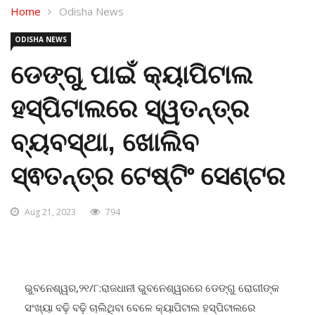
Home
Odisha News
ODISHA NEWS
ଡେଙ୍ଗୁ ପାଇଁ କ୍ୟାପିଟାଲ
ହସ୍ପିଟାଲରେ ସ୍ୱତନ୍ତ୍ର
ବ୍ୟବସ୍ଥା, ଖୋଲିବ
ସ୍ଵତନ୍ତ୍ର ଟେଷ୍ଟିଂ ସେଣ୍ଟର
Aug 21, 2023
794
ଭୁବନେଶ୍ୱର,୨୧/୮:ରାଜଧାନୀ ଭୁବନେଶ୍ୱରରେ ଡେଙ୍ଗୁ ରୋଗୀଙ୍କ
ସଂଖ୍ୟା ବଢ଼ି ବଢ଼ି ଚାଲିଥିବା ବେଳେ କ୍ୟାପିଟାଲ ହସ୍ପିଟାଲରେ