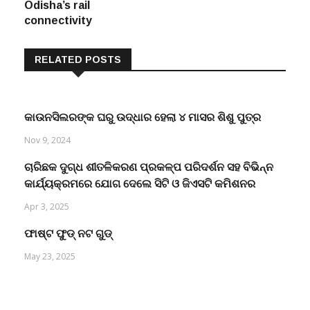
Odisha’s rail
connectivity
RELATED POSTS
କାଉନସିଲରଙ୍କ ଘରୁ ଉଦ୍ଧାର ହେଲା ୪ ମାସର ଶିଶୁ ପୁତ୍ର
Nov 9, 2024
ଚାରିଛକ ଦୁଗ୍ଧ ଶୀତଳିକରଣ ପ୍ରକଳ୍ପ ପରିଦର୍ଶନ ସହ ବିଭିନ୍ନ
କାର୍ଯ୍ୟକ୍ରମରେ ଯୋଗ ଦେଲେ ସିଟି ଓ ଜିଏସଟି କମିଶନର
Apr 3, 2025
ଫାଷ୍ଟ ଫୁଡ୍ ନଟ ଗୁଡ୍
May 23, 2025