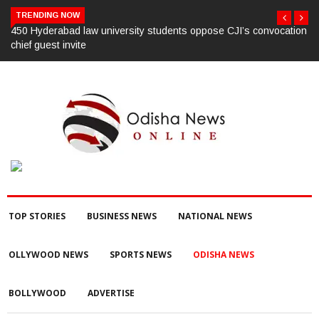
TRENDING NOW
ation
ସଚିବ ବି. ପରମେଶ୍ୱରନଙ୍କ ବୌଦ୍ଧ ଜିଲ୍ଲା ଗସ୍ତ,ବିଭିନ୍ନ ଉନ୍ନୟନମୂଳକ
କାର୍ଯ୍ୟକ୍ରମ, ପ୍ରକଳ୍ପ ଓ ପଞ୍ଚାୟତ ପରିଦର୍ଶନ
TOP STORIES
BUSINESS NEWS
NATIONAL NEWS
OLLYWOOD NEWS
SPORTS NEWS
ODISHA NEWS
BOLLYWOOD
ADVERTISE