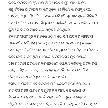
କଟକ ଚାଉଳିଆଗଞ୍ଜ ଥାନା ଆଇଆଇସି ବିୟୁଟି ମହାନ୍ତି ନିଜ
କ୍ୱାର୍ଟର୍ସରେ ଆତ୍ମହତ୍ୟା କରିଥିଲେ । କୌଣସି କାରଣକୁ ନେଇ
ଆତ୍ମହତ୍ୟା କରିଛନ୍ତି । ସେନେଇ କୌଣସି ସ୍ପଷ୍ଟ ସୂଚନା ମିଳିନାହିଁ।
ତଥାପି ପରିବାର ଓ ସଂପର୍କୀୟମାନେ ଆଣିଛନ୍ତି ସଙ୍ଗୀନ ଅଭିଯୋଗ ।
କୁଆଡେ କାମର ଅଧିକ ଚାପ ଅନୁଭବ କରୁଥିଲେ।
ରବିବାର ଅପରାହ୍ନ ସମୟରେ ଓଡ଼ିଶା ପୋଲିସ ଅଫିସର ମହାସଂଘ
ପ୍ରେସମିଟ୍ କରିଥିଲା। ଯେଉଁଥିରେ ସଂଘ ଉଚ୍ଚସ୍ତରୀୟ ତଦନ୍ତ
କରିବାକୁ ଦାବି କରିବା ସହ ୩୦ ଦିନ ମଧ୍ୟରେ ରିପୋର୍ଟକୁ ଆସର୍ବଜନୀନ
କରିବାକୁ ଦାବି କରିଥିଲା। ଏପଟେ ଆଇଆଇସି ବିୟୁଟି ମହାନ୍ତି
ଆତ୍ମହତ୍ୟା ଘଟଣାରେ କମିଶନରେଟ୍ ପୋଲିସ ଜଣଙ୍କୁ ଅଟକ ରଖି
ଜେରା କରିଥିଲା । ଜେରା ହୋଇଥିବା ବ୍ୟକ୍ତି ଜଣଙ୍କ ପୋଲିସ
ବିଭାଗର ଜଣେ କର୍ମଚାରୀ ବୋଲି ଜଣାପଡିଛି।
ସେହିପରି ପରିବାର ଲୋକଙ୍କ ବୟାନ ରେକର୍ଡ କରିଛି ପୋଲିସ ।
ଚାଉଳିଆଗଞ୍ଜ ଥାନାରେ ଵିୟୁଟିଙ୍କ ସ୍ବାମୀ, ତିନି ଭଉଣୀ ଓ
ଭିଣୋଇଙ୍କ ଵୟାନ ରେକର୍ଡ କରାଯାଇଛି । ମୃତ୍ୟୁର ରହସ୍ୟ
ବିୟୁଟିଙ୍କ ଫୋନରେ ଥିବା ଚର୍ଚ୍ଚା ହେଉଛି । ତେଣୁ ପୋଲିସ ତାଙ୍କର