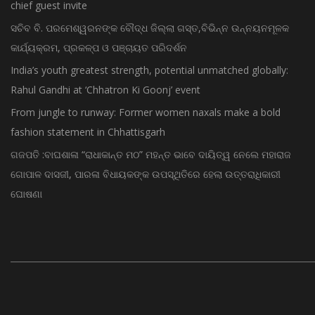
chief guest invite
ସଚିବ ବି. ପରମେଶ୍ୱରନଙ୍କ ବୌଦ୍ଧ ଜିଲ୍ଲା ଗସ୍ତ,ବିଭିନ୍ନ ଉନ୍ନୟନମୂଳକ
କାର୍ଯ୍ୟକ୍ରମ, ପ୍ରକଳ୍ପ ଓ ପଞ୍ଚାୟତ ପରିଦର୍ଶନ
India’s youth greatest strength, potential unmatched globally:
Rahul Gandhi at ‘Chhatron Ki Goonj’ event
From jungle to runway: Former women naxals make a bold
fashion statement in Chhattisgarh
ଗଜପତି :ବାଘଶାଳା “ରାଧାକାନ୍ତ ମଠ” ମହନ୍ତ ଭାବେ ଦାୟିତ୍ୱ ନେଲେ ମହାରାଜ
ଗୋପାଳ ଦାସଜୀ, ପାରଳା ବିଧାୟକଙ୍କ ଉପସ୍ଥିତିରେ ହେଲା ଉତ୍ତରାଧିକାରୀ
ଘୋଷଣା