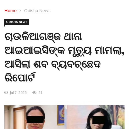
Home
Odisha News
ODISHA NEWS
ଚାଉଳିଆଗଞ୍ଜ ଥାନା
ଆଇଆଇସିଙ୍କ ମୃତ୍ୟୁ ମାମଲା,
ଆସିଲା ଶବ ବ୍ୟବଚ୍ଛେଦ
ରିପୋର୍ଟ
Jul 7, 2026
51