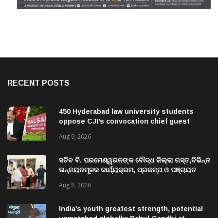
RECENT POSTS
450 Hyderabad law university students
oppose CJI’s convocation chief guest
invite
Aug 9, 2026
ସଚିବ ବି. ପରମେଶ୍ୱରନଙ୍କ ବୌଦ୍ଧ ଜିଲ୍ଲା ଗସ୍ତ,ବିଭିନ୍ନ
ଉନ୍ନୟନମୂଳକ କାର୍ଯ୍ୟକ୍ରମ, ପ୍ରକଳ୍ପ ଓ ପଞ୍ଚାୟତ
ପରିଦର୍ଶନ
Aug 8, 2026
India’s youth greatest strength, potential