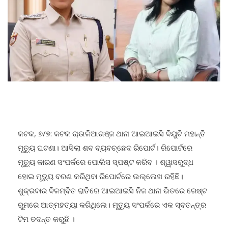
କଟକ, ୭/୭: କଟକ ଚାଉଳିଆଗଞ୍ଜ ଥାନା ଆଇଆଇସି ବିୟୁଟି ମହାନ୍ତି
ମୃତ୍ୟୁ ଘଟଣା। ଆସିଲା ଶବ ବ୍ୟବଚ୍ଛେଦ ରିପୋର୍ଟ। ରିପୋର୍ଟରେ
ମୃତ୍ୟୁ କାରଣ ସଂପର୍କରେ ପୋଲିସ ସ୍ପଷ୍ଟ କରିବ । ଶ୍ୱାସରୁଦ୍ଧ
ହୋଇ ମୃତ୍ୟୁ ବରଣ କରିଥିବା ରିପୋର୍ଟରେ ଉଲ୍ଲେଖ ରହିଛି।
ଶୁକ୍ରବାର ବିଳମ୍ବିତ ରାତିରେ ଆଇଆଇସି ନିଜ ଥାନା ଭିତରେ ରେଷ୍ଟ
ରୁମରେ ଆତ୍ମହତ୍ୟା କରିଥିଲେ। ମୃତ୍ୟୁ ସଂପର୍କରେ ଏକ ସ୍ବତନ୍ତ୍ର
ଟିମ ତଦନ୍ତ କରୁଛି ।