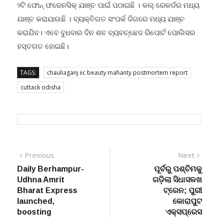
୨ଟି ଫୋନ୍ ଫରେନସିକ୍ ଯାଞ୍ଚ ପାଇଁ ପଠାଇଛି । କଲ୍ ରେକର୍ଡର ମଧ୍ୟ
ଯାଞ୍ଚ କରାଯାଉଛି । ବ୍ୟକ୍ତିଗତ ସଂପର୍କ ଦିଗରେ ମଧ୍ୟ ଯାଞ୍ଚ
କରାଯିବ। ଏବେ ବୁଧବାର ଦିନ ଶବ ବ୍ୟବଚ୍ଛେଦ ରିପୋର୍ଟ ପୋଲିସର
ହସ୍ତଗତ ହୋଇଛି।
TAGS:
chauliaganj iic beauty mahanty postmortem report
cuttack odisha
Post
Previous
Next
Previous
Next
post:
post:
Daily Berhampur-
ପୂର୍ବରୁ ପଶ୍ଚିମକୁ
navigation
Udhna Amrit
ଗଡ଼ିଲା ସିଧାସଳଖ
Bharat Express
ଟ୍ରେନ; ପୁରୀ
launched,
କୋରାପୁଟ
boosting
ଏକ୍ସପ୍ରେସ