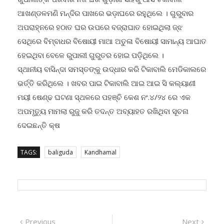
ଆଖଣ୍ଡଳମଣି ମନ୍ଦିର ପାଖରେ ଭଡ଼ାଘରେ ରହୁଥିଲେ । ଗୁରୁବାର
ଅପରାହ୍ନରେ ହଠାତ ଘର ଉପରେ ବଜ୍ରାଘାତ ହୋଇଥିଲା ଜ୍ଝ
ସେଥିରେ ବିମ୍ବାଧର ବିଷୋୟୀ ମାଆ ଅତୁଳା ବିଷୋୟୀ ସାମାନ୍ୟ ଆଘାତ
ହେଇଥିବା ବେଳେ ରୁପାଲୀ ଗୁରୁତର ହୋଇ ପଡ଼ିଥିଲେ ।
ସ୍ଥାନୀୟ ବାସିନ୍ଦା ସମସ୍ତଙ୍କୁ ଉଦ୍ଧାର କରି ଟିକାବାଲି ମେଡିକାଲରେ
ଭର୍ତ୍ତି କରିଥିଲେ । ଖବର ପାଇ ଟିକାବାଲି ଆଇ ଆଇ ସି କଲ୍ୟାଣୀ
ମୟୀ ଷେଣ୍ଢ ଘଟଣା ସ୍ଥଳରେ ପହଞ୍ଚି କେଶ ନଂ.୪/୨୪ ରେ ଏକ
ଅପମୃତ୍ୟୁ ମାମଲା ରୁଜୁ କରି ତଦନ୍ତ ଅବ୍ୟାହତ ରଖିଥିବା ସୂଚନା
ଦେଇଛନ୍ତି କ୍ଷ
TAGS:
baliguda
Kandhamal
Post
Previous
Next
Previous
Next