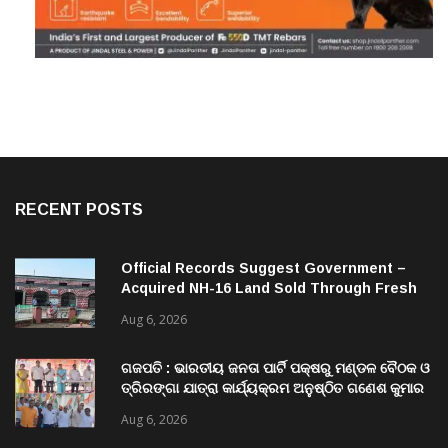
RECENT POSTS
Official Records Suggest Government –
Acquired NH-16 Land Sold Through Fresh
Mutations, Raising Questions Over
Aug 6, 2026
Revenue Lapses.
ଗଜପତି : ଭାରତୀୟ ଜନତା ପାର୍ଟି ପକ୍ଷରୁ ମଣ୍ଡଳ ବୈଠକ ଓ
ତ୍ରିରଙ୍ଗା ଯାତ୍ରା କାର୍ଯ୍ୟକ୍ରମ ଅନୁଷ୍ଠିତ ଗଣେଶ କୁମାର
ରାଜୁଙ୍କ ରିପୋର୍ଟ
Aug 6, 2026