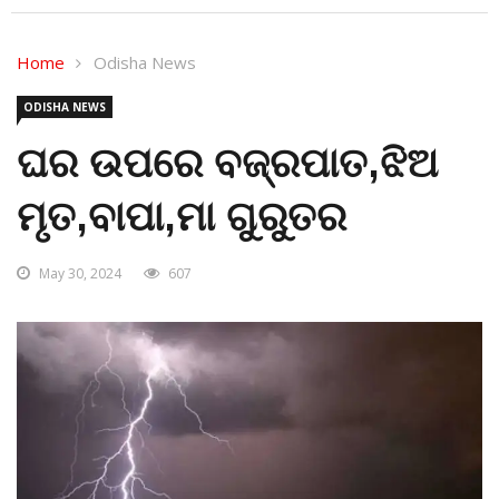
Home
Odisha News
ODISHA NEWS
ଘର ଉପରେ ବଜ୍ରପାତ,ଝିଅ
ମୃତ,ବାପା,ମା ଗୁରୁତର
May 30, 2024
607