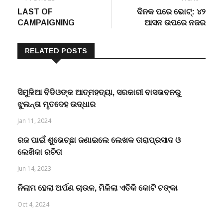
post:
post:
LAST OF
ଦିନକ ପରେ ଭୋଟ୍: ୪୨
navigation
CAMPAIGNING
ଆସନ ଉପରେ ନଜର
RELATED POSTS
ସିମୁଳିଆ ବିଡିଓଙ୍କ ଆତ୍ମହତ୍ୟା, ସରକାରୀ ବାସଭବନରୁ
ଝୁଲନ୍ତା ମୃତଦେହ ଉଦ୍ଧାର
Jan 11, 2024
ରଜ ପାଇଁ ଶୁଭେଚ୍ଛା ଜଣାଇଲେ ଲେଖକ ତାରାପ୍ରସାଦ ଓ
ଲେଖିକା ରଚିତା
Jun 14, 2023
ନିଲାମ ହେଲା ଅର୍ପଣ ଚାଉଳ, ମିଳିଲା ଏତିକି କୋଟି ଟଙ୍କା
Oct 4, 2024