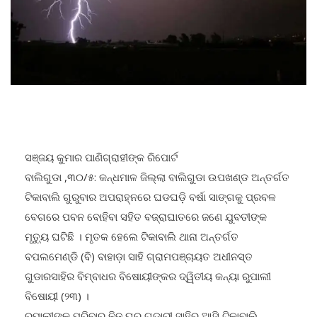
ସଞ୍ଜୟ କୁମାର ପାଣିଗ୍ରାହୀଙ୍କ ରିପୋର୍ଟ
ବାଲିଗୁଡା ,୩୦/୫: କନ୍ଧମାଳ ଜିଲ୍ଲା ବାଲିଗୁଡା ଉପଖଣ୍ଡ ଅନ୍ତର୍ଗତ
ଟିକାବାଲି ଗୁରୁବାର ଅପରାହ୍ନରେ ଘଡଘଡ଼ି ବର୍ଷା ସାଙ୍ଗକୁ ପ୍ରବଳ
ବେଗରେ ପବନ ବୋହିବା ସହିତ ବଜ୍ରାଘାତରେ ଜଣେ ଯୁବତୀଙ୍କ
ମୃତ୍ୟୁ ଘଟିଛି । ମୃତକ ହେଲେ ଟିକାବାଲି ଥାନା ଅନ୍ତର୍ଗତ
ବପଲମେଣ୍ଡି (ବି) ବାହାଡ଼ା ସାହି ଗ୍ରାମପଞ୍ଚାୟତ ଅଧୀନସ୍ତ
ଗୁଡାରସାହିର ବିମ୍ବାଧର ବିଷୋୟୀଙ୍କର ଦ୍ୱିତୀୟ କନ୍ୟା ରୁପାଲୀ
ବିଷୋୟୀ (୨୩) ।
ରୁପାଲୀଙ୍କ ପରିବାର ନିଜ ଘର ଗୁଡ଼ାରୀ ସାହିରୁ ଆସି ଟିକାବାଲି