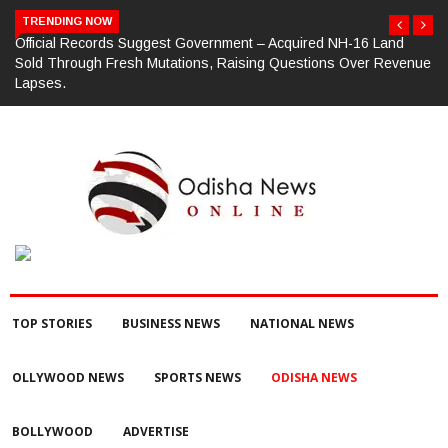
TRENDING NOW
d NH-16 Land
ଗଜପତି : ଭାରତୀୟ ଜନତା ପାର୍ଟି ପକ୍ଷରୁ ମଣ୍ଡଳ ବୈଠକ ଓ ତ୍ରି
ons Over Revenue
କାର୍ଯ୍ୟକ୍ରମ ଅନୁଷ୍ଠିତ ଗଣେଶ କୁମାର ରାଜୁଙ୍କ ରିପୋର୍ଟ
TOP STORIES
BUSINESS NEWS
NATIONAL NEWS
OLLYWOOD NEWS
SPORTS NEWS
ODISHA NEWS
BOLLYWOOD
ADVERTISE