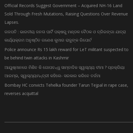
Official Records Suggest Government – Acquired NH-16 Land
Sold Through Fresh Mutations, Raising Questions Over Revenue
Lapses.
ଗଜପତି : ଭାରତୀୟ ଜନତା ପାର୍ଟି ପକ୍ଷରୁ ମଣ୍ଡଳ ବୈଠକ ଓ ତ୍ରିରଙ୍ଗା ଯାତ୍ରା
କାର୍ଯ୍ୟକ୍ରମ ଅନୁଷ୍ଠିତ ଗଣେଶ କୁମାର ରାଜୁଙ୍କ ରିପୋର୍ଟ
Police announce Rs 15 lakh reward for LeT militant suspected to
be behind twin attacks in Kashmir
ଆୟୁଷ୍ମାନରେ ମିଶିବ କି ଗୋପବନ୍ଧୁ ସାମ୍ବାଦିକ ସ୍ୱାସ୍ଥ୍ୟ ବୀମା ? ପ୍ରକ୍ରିୟା
ଆରମ୍ଭ, ସ୍ୱାସ୍ଥ୍ୟମନ୍ତ୍ରୀ କହିଲେ- ସରକାର କରିବେ ତର୍ଜମା
Bombay HC convicts Tehelka founder Tarun Tejpal in rape case,
reverses acquittal