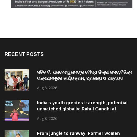
RECENT POSTS
ସଚିବ ବି. ପରମେଶ୍ୱରନଙ୍କ ବୌଦ୍ଧ ଜିଲ୍ଲା ଗସ୍ତ,ବିଭିନ୍ନ
ଉନ୍ନୟନମୂଳକ କାର୍ଯ୍ୟକ୍ରମ, ପ୍ରକଳ୍ପ ଓ ପଞ୍ଚାୟତ
ପରିଦର୍ଶନ
Aug 8, 2026
India’s youth greatest strength, potential
unmatched globally: Rahul Gandhi at
‘Chhatron Ki Goonj’ event
Aug 8, 2026
From jungle to runway: Former women