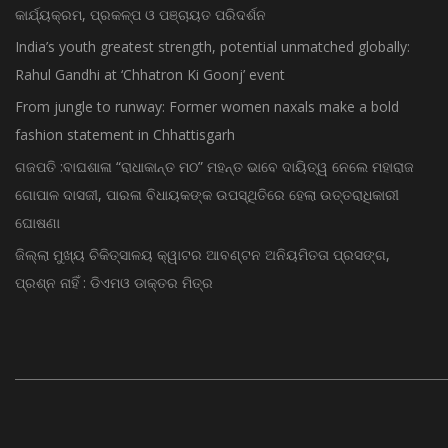
କାର୍ଯ୍ୟକ୍ରମ, ପ୍ରକଳ୍ପ ଓ ପଞ୍ଚାୟତ ପରିଦର୍ଶନ
India’s youth greatest strength, potential unmatched globally:
Rahul Gandhi at ‘Chhatron Ki Goonj’ event
From jungle to runway: Former women naxals make a bold
fashion statement in Chhattisgarh
ଗଜପତି :ବାଘଶାଳା “ରାଧାକାନ୍ତ ମଠ” ମହନ୍ତ ଭାବେ ଦାୟିତ୍ୱ ନେଲେ ମହାରାଜ
ଗୋପାଳ ଦାସଜୀ, ପାରଳା ବିଧାୟକଙ୍କ ଉପସ୍ଥିତିରେ ହେଲା ଉତ୍ତରାଧିକାରୀ
ଘୋଷଣା
ଜିଲ୍ଲା ମୁଖ୍ୟ ଚିକିତ୍ସାଳୟ କ୍ୱାଟର ଆବଣ୍ଟନ ଅନିୟମିତତା ପ୍ରସଙ୍ଗ,
ପ୍ରଶ୍ନ ନାହିଁ : ଡିଏମଓ ଡାକ୍ତର ମିତ୍ର