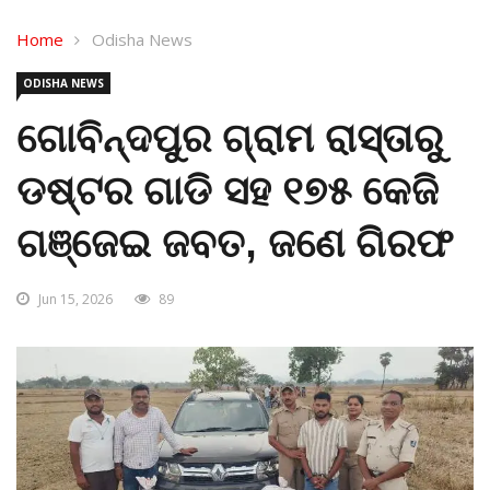
Home
Odisha News
ODISHA NEWS
ଗୋବିନ୍ଦପୁର ଗ୍ରାମ ରାସ୍ତାରୁ
ଡଷ୍ଟର ଗାଡି ସହ ୧୭୫ କେଜି
ଗଞ୍ଜେଇ ଜବତ, ଜଣେ ଗିରଫ
Jun 15, 2026
89