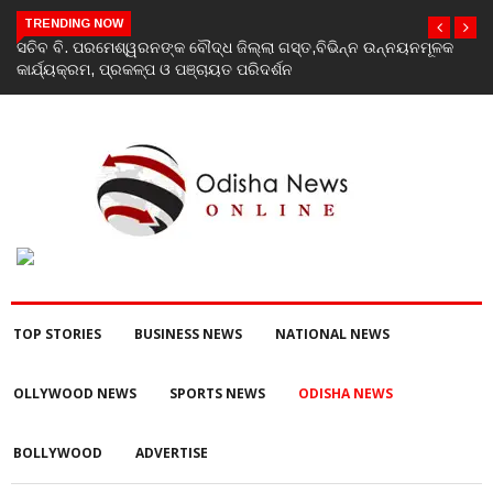
TRENDING NOW
କ
India’s youth greatest strength, potential unmatched globally:
Rahul Gandhi at ‘Chhatron Ki Goonj’ event
TOP STORIES
BUSINESS NEWS
NATIONAL NEWS
OLLYWOOD NEWS
SPORTS NEWS
ODISHA NEWS
BOLLYWOOD
ADVERTISE