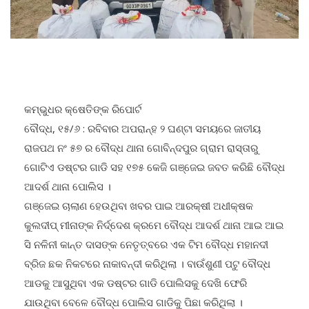
କମ୍ଭୁଧର କ୍ଷେତିଙ୍କ ରିପୋର୍ଟ
ବୌଦ୍ଧ, ୧୫/୬ : ରବିବାର ଅପରାନ୍ହ ୨ ଘଣ୍ଟା ସମୟରେ ଜାତୀୟ
ରାଜପଥ ନଂ ୫୭ ର ବୌଦ୍ଧ ଥାନା ଗୋବିନ୍ଦପୁର ଗ୍ରାମ ରାସ୍ତାରୁ
ଗୋଟିଏ ଡଷ୍ଟର ଗାଡି ସହ ୧୭୫ କେଜି ଗଞ୍ଜେଇ ଜବତ କରିଛି ବୌଦ୍ଧ
ଆଦର୍ଶ ଥାନା ପୋଲିସ ।
ଗଞ୍ଜେଇ ଚାଲାଣ ହେଉଥିବା ଖବର ପାଇ ଆରକ୍ଷୀ ଅଧୀକ୍ଷକ
କୁଲଦୀପ୍ ମୀନାଙ୍କ ନିର୍ଦ୍ଦେଶ କ୍ରମେ ବୌଦ୍ଧ ଆଦର୍ଶ ଥାନା ଆଇ ଆଇ
ସି ନଳିନୀ କାନ୍ତ ଦାସଙ୍କ ନେତୃତ୍ବରେ ଏକ ଟିମ ବୌଦ୍ଧ ମହାନଦୀ
ବ୍ରିଜ ଛକ ନିକଟରେ ନାକାବନ୍ଦୀ କରିଥିଲା । ବାଉଁଶୁଣୀ ପଟୁ ବୌଦ୍ଧ
ଆଡକୁ ଆସୁଥିବା ଏକ ଡଷ୍ଟର ଗାଡି ପୋଲିସକୁ ଦେଖି ଫେରି
ଯାଉଥିବା ବେଳେ ବୌଦ୍ଧ ପୋଲିସ ଗାଡିକୁ ପିଛା କରିଥିଲା ।