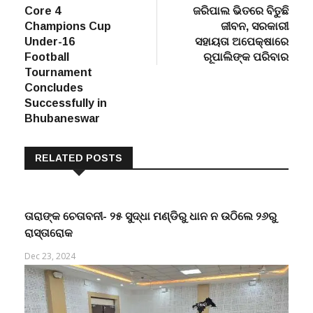
post:
post:
Core 4
ଜରିପାଲ ଭିତରେ ବିତୁଛି
navigation
Champions Cup
ଜୀବନ, ସରକାରୀ
Under-16
ସହାୟତା ଅପେକ୍ଷାରେ
Football
ରୂପାଲିଙ୍କ ପରିବାର
Tournament
Concludes
Successfully in
Bhubaneswar
RELATED POSTS
ତାରାଙ୍କ ଚେତାବନୀ- ୨୫ ସୁଦ୍ଧା ମଣ୍ଡିରୁ ଧାନ ନ ଉଠିଲେ ୨୬ରୁ
ରାସ୍ତାରୋକ
Dec 23, 2024