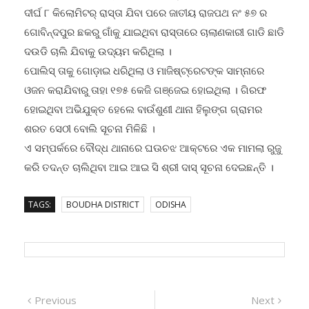
ଦୀର୍ଘ ୮ କିଲୋମିଟର୍ ରାସ୍ତା ଯିବା ପରେ ଜାତୀୟ ରାଜପଥ ନଂ ୫୭ ର
ଗୋବିନ୍ଦପୁର ଛକରୁ ଗାଁକୁ ଯାଇଥିବା ରାସ୍ତାରେ ଚାଲାଣକାରୀ ଗାଡି ଛାଡି
ଦଉଡି ଚାଲି ଯିବାକୁ ଉଦ୍ୟମ କରିଥିଲା ।
ପୋଲିସ୍ ତାକୁ ଗୋଡ଼ାଇ ଧରିଥିଲା ଓ ମାଜିଷ୍ଟ୍ରେଟଙ୍କ ସାମ୍ନାରେ
ଓଜନ କରାଯିବାରୁ ତାହା ୧୭୫ କେଜି ଗଞ୍ଜେଇ ହୋଇଥିଲା । ଗିରଫ
ହୋଇଥିବା ଅଭିଯୁକ୍ତ ହେଲେ ବାଉଁଶୁଣୀ ଥାନା ହିଲୁଙ୍ଗ ଗ୍ରାମର
ଶରତ ସେଠୀ ବୋଲି ସୂଚନା ମିଳିଛି ।
ଏ ସମ୍ପର୍କରେ ବୌଦ୍ଧ ଥାନାରେ ଘଊଚଝ ଆକ୍ଟରେ ଏକ ମାମଲା ରୁଜୁ
କରି ତଦନ୍ତ ଚାଲିଥିବା ଆଇ ଆଇ ସି ଶ୍ରୀ ଦାସ୍ ସୂଚନା ଦେଇଛନ୍ତି ।
TAGS:
BOUDHA DISTRICT
ODISHA
Post
Previous
Next
Previous
Next