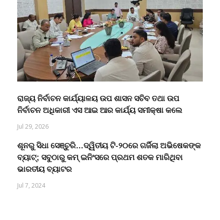
ରାଜ୍ୟ ନିର୍ବାଚନ କାର୍ଯ୍ୟାଳୟ ଉପ ଶାସନ ସଚିବ ତଥା ଉପ
ନିର୍ବାଚନ ଅଧିକାରୀ ଏସ ଆଇ ଆର କାର୍ଯ୍ୟ ସମୀକ୍ଷା କଲେ
Jul 29, 2026
ଶୂନରୁ ସିଧା ସେଞ୍ଚୁରି…ଦ୍ୱିତୀୟ ଟି-୨୦ରେ ଗର୍ଜିଲା ଅଭିଷେକଙ୍କ
ବ୍ୟାଟ୍; ସବୁଠାରୁ କମ୍ ଇନିଂସରେ ପ୍ରଥମ ଶତକ ମାରିଥିବା
ଭାରତୀୟ ବ୍ୟାଟର
Jul 7, 2024