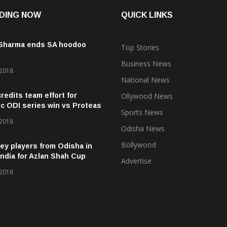
DING NOW
QUICK LINKS
 Sharma ends SA hoodoo
Top Stories
Business News
 2018
National News
credits team effort for
Ollywood News
ic ODI series win vs Proteas
Sports News
 2018
Odisha News
Bollywood
ey players from Odisha in
ndia for Azlan Shah Cup
Advertise
 2018