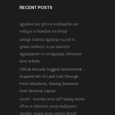
RECENT POSTS
ସ୍ୱାଧୀନତା କପ ଫୁଟବଲ ଚମ୍ପିୟାନସିପ ରେ
ବାଲିଗୁଡା ଓ ସିପାଞ୍ଜିରୀ ଦଳ ବିଜୟୀ
ଯାଜପୁର ଗସ୍ତରେ ସ୍ୱାସ୍ଥ୍ୟ ମନ୍ତ୍ରୀ ଡ.
ମୁକେଶ ମହାଲିଙ୍ଗ: ବନ୍ୟା ପରବର୍ତ୍ତୀ
ସ୍ୱାସ୍ଥ୍ୟସେବା ଓ ଜନସ୍ୱାସ୍ଥ୍ୟ ପରିଚାଳନାର
କଲେ ସମୀକ୍ଷା
Official Records Suggest Government –
Acquired NH-16 Land Sold Through
Fresh Mutations, Raising Questions
Over Revenue Lapses.
ଗଜପତି : ଭାରତୀୟ ଜନତା ପାର୍ଟି ପକ୍ଷରୁ ମଣ୍ଡଳ
ବୈଠକ ଓ ତ୍ରିରଙ୍ଗା ଯାତ୍ରା କାର୍ଯ୍ୟକ୍ରମ
ଅନୁଷ୍ଠିତ ଗଣେଶ କୁମାର ରାଜୁଙ୍କ ରିପୋର୍ଟ