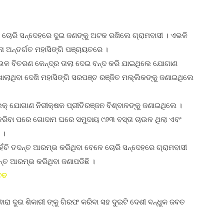
ଉଳ ଚୋରି ସନ୍ଦେହରେ ଦୁଇ ଜଣଙ୍କୁ ଅଟକ ରଖିଲେ ଗ୍ରାମବାସୀ । ଏଭଳି
ାନା ଅନ୍ତର୍ଗତ ମହାସିଙ୍ଗି ପଞ୍ଚାୟତରେ ।
ଚାଉଳ ବିତରଣ କେନ୍ଦ୍ର ତାଲା ଦେଇ ବନ୍ଦ କରି ଯାଇଥିଲେ ଯୋଗାଣ
ାଥିବା ଦେଖି ମହାସିଙ୍ଗି ସରପଞ୍ଚ ରଞ୍ଜିତ ମଲ୍ଲିକଙ୍କୁ ଜଣାଇଥିଲେ
କ୍ ଯୋଗାଣ ନିରୀକ୍ଷକ ପ୍ରୀତିରଞ୍ଜନ ବିଶ୍ବାଳଙ୍କୁ ଜଣାଇଥିଲେ ।
 କରିବା ପରେ ଗୋଦାମ ଘରେ ସମୁଦାୟ ୯୬୩ ବସ୍ତା ଚାଉଳ ଥିଲା ଏବଂ
 ।
ଁଚି ତଦନ୍ତ ଆରମ୍ଭ କରିଥିବା ବେଳେ ଚୋରି ସନ୍ଦେହରେ ଗ୍ରାମବାସୀ
୍ତ ଆରମ୍ଭ କରିଥିବା ଜଣାପଡିଛି ।
ଜବତ
୍ଵାରା ଦୁଇ ଶିକାରୀ ଙ୍କୁ ଗିରଫ କରିବା ସହ ଦୁଇଟି ଦେଶୀ ବନ୍ଧୁକ ଜବତ