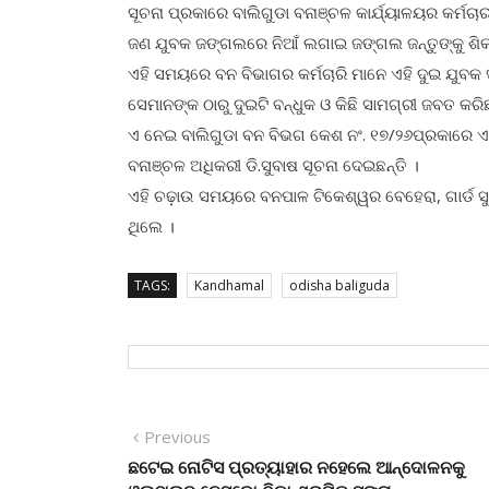
ସୂଚନା ପ୍ରକାରେ ବାଲିଗୁଡା ବନାଞ୍ଚଳ କାର୍ଯ୍ୟାଳୟର କର୍ମ
ଜଣ ଯୁବକ ଜଙ୍ଗଲରେ ନିଆଁ ଲଗାଇ ଜଙ୍ଗଲ ଜନ୍ତୁଙ୍କୁ ଶିକ
ଏହି ସମୟରେ ବନ ବିଭାଗର କର୍ମଚାରି ମାନେ ଏହି ଦୁଇ ଯୁବକ 
ସେମାନଙ୍କ ଠାରୁ ଦୁଇଟି ବନ୍ଧୁକ ଓ କିଛି ସାମଗ୍ରୀ ଜବତ କରିଛ
ଏ ନେଇ ବାଲିଗୁଡା ବନ ବିଭଗ କେଶ ନଂ. ୧୭/୨୬ପ୍ରକାରେ ଏକ
ବନାଞ୍ଚଳ ଅଧିକରୀ ଡି.ସୁବାଷ ସୂଚନା ଦେଇଛନ୍ତି ।
ଏହି ଚଢ଼ାଉ ସମୟରେ ବନପାଳ ଟିକେଶ୍ୱର ବେହେରା, ଗାର୍ଡ ସୁର
ଥିଲେ ।
TAGS:
Kandhamal
odisha baliguda
Post
Previous
Previous
post:
ଛଟେଇ ନୋଟିସ ପ୍ରତ୍ୟାହାର ନହେଲେ ଆନ୍ଦୋଳନକୁ
navigation