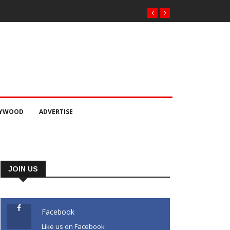
ଲିଙ୍ଗ: ବନ୍ୟା
ନାର କଲେ ସମୀକ୍ଷା
LYWOOD
ADVERTISE
JOIN US
Facebook
Like us on Facebook