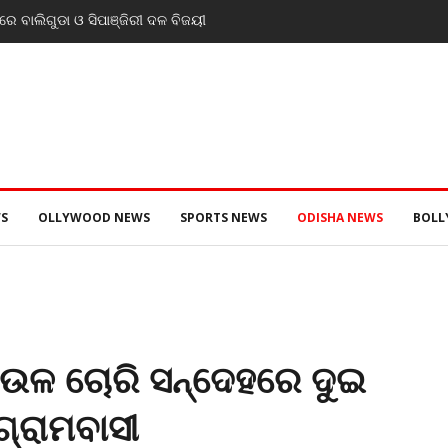
ୁଡା ଓ ସିପାଞ୍ଜିରୀ ଦଳ ବିଜୟୀ
ଯାଜପୁର ଗସ୍ତରେ ସ୍ୱାସ୍ଥ୍ୟ ମନ୍ତ୍ରୀ ଡ. ମୁକେଶ ମହା
ପରବର୍ତ୍ତୀ ସ୍ୱାସ୍ଥ୍ୟସେବା ଓ ଜନସ୍ୱାସ୍ଥ୍ୟ ପରିଚାଳ
S
OLLYWOOD NEWS
SPORTS NEWS
ODISHA NEWS
BOL
ଚାଉଳ ଚୋରି ସନ୍ଦେହରେ ଦୁଇ
୍ରାମବାସୀ