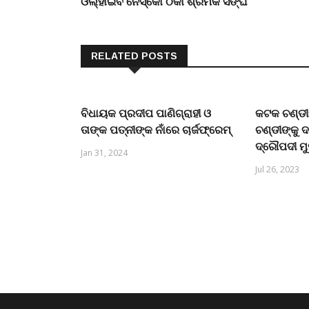
ଓଲ୍ହାଇବ ନେସ୍କୋ ଠିକା ଶ୍ରମିକ ସଙ୍ଘ
RELATED POSTS
ବିଧାୟକ ପ୍ରଦୀପ ପାଣିଗ୍ରାହୀ ଓ
କଟକ ଚଣ୍ଡୀମ
ତାଙ୍କ ପତ୍ନୀଙ୍କ ନାଁରେ ଚାର୍ଜଫ୍ରେମ୍
ଚଣ୍ଡୀଙ୍କୁ 
ଦ୍ରୌପଦୀ ମୁର୍
Jan 31, 2024
Jul 26, 2023