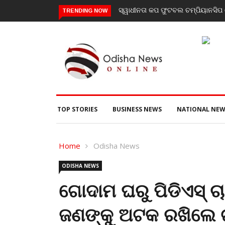
ସ୍ୱାଧୀନତା କପ ଫୁଟବଲ ଚମ୍ପିୟାନସିପ ରେ ବାଲିଗ
TRENDING NOW
TOP STORIES
BUSINESS NEWS
NATIONAL NEW
Home
Odisha News
ODISHA NEWS
ଗୋଦାମ ଘରୁ ପିଡିଏସ୍ 
ଜଣଙ୍କୁ ଅଟକ ରଖିଲେ ଗ