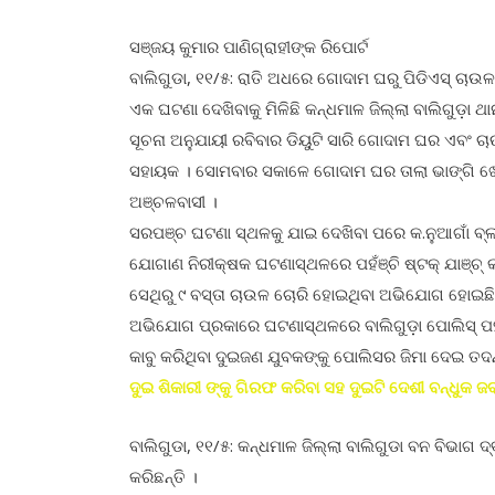
ସଞ୍ଜୟ କୁମାର ପାଣିଗ୍ରାହୀଙ୍କ ରିପୋର୍ଟ
ବାଲିଗୁଡା, ୧୧/୫: ରାତି ଅଧରେ ଗୋଦାମ ଘରୁ ପିଡିଏସ୍ ଚା
ଏକ ଘଟଣା ଦେଖିବାକୁ ମିଳିଛି କନ୍ଧମାଳ ଜିଲ୍ଲା ବାଲିଗୁଡ଼ା ଥ
ସୂଚନା ଅନୁଯାୟୀ ରବିବାର ଡିୟୁଟି ସାରି ଗୋଦାମ ଘର ଏବଂ 
ସହାୟକ । ସୋମବାର ସକାଳେ ଗୋଦାମ ଘର ତାଲା ଭାଙ୍ଗି ଖୋଲ
ଅଞ୍ଚଳବାସୀ ।
ସରପଞ୍ଚ ଘଟଣା ସ୍ଥଳକୁ ଯାଇ ଦେଖିବା ପରେ କ.ନୁଆଗାଁ ବ୍ଲ
ଯୋଗାଣ ନିରୀକ୍ଷକ ଘଟଣାସ୍ଥଳରେ ପହଁଞ୍ଚି ଷ୍ଟକ୍ ଯାଞ୍ଚ୍
ସେଥିରୁ ୯ ବସ୍ତା ଚାଉଳ ଚୋରି ହୋଇଥିବା ଅଭିଯୋଗ ହୋଇଛି
ଅଭିଯୋଗ ପ୍ରକାରେ ଘଟଣାସ୍ଥଳରେ ବାଲିଗୁଡ଼ା ପୋଲିସ୍ ପହ
କାବୁ କରିଥିବା ଦୁଇଜଣ ଯୁବକଙ୍କୁ ପୋଲିସର ଜିମା ଦେଇ ତଦନ
ଦୁଇ ଶିକାରୀ ଙ୍କୁ ଗିରଫ କରିବା ସହ ଦୁଇଟି ଦେଶୀ ବନ୍ଧୁକ 
ବାଲିଗୁଡା, ୧୧/୫: କନ୍ଧମାଳ ଜିଲ୍ଲା ବାଲିଗୁଡା ବନ ବିଭାଗ ଦ
କରିଛନ୍ତି ।