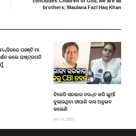
concludes:Children of God, we are all
brothers; Maulana Fazl Haq Khan
ନ୍ଦିରରେ ପହଞ୍ଚି ମା
ଦର୍ଶନ କଲେ ରାଷ୍ଟ୍ରପତି
ମୁ
ବିଜେଡି ସରକାର ତଦନ୍ତ କରି ଭୁଆଁ
ବୁଲାଉଥିବା ଦୀପାଳି ଦାସ ଅନୁଭବ
କଲେଣି
Jan 16, 2025