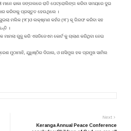
ଚାରୀ ମାନେ ଢାକା ଜଙ୍ଗଲରେ ରାତି ପେଟ୍ରୋଲିଙ୍ଗ କରିବା ସମୟରେ ଦୁଇ
ାର କରିବାକୁ ପ୍ରସ୍ତୁତ ହେଉଥିଲେ ।
ସୁଇଲା ମଲିକ (୨୮)ଓ ଲକ୍ଷ୍ମଣ କହଁର (୨୮) କୂ ଗିରଫ କରିବା ସହ
ନ୍ତି ।
 ମାମଲା ରୁଜୁ କରି ଏସଡିଜେଏମ କୋର୍ଟ କୁ ଚାଲାଣ କରିଥିବା ନେଇ
େଶ ମୁଠାମାଝି, ଯୁଧିଷ୍ଠିର ଦିଗାଲ, ଓ ନାସିମୁଲ ହକ ପ୍ରମୁଖ ସାମିଲ
Next
Next
post:
Keranga Annual Peace Conference