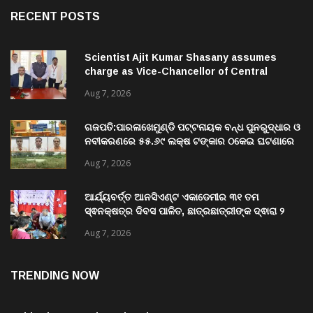
RECENT POSTS
Scientist Ajit Kumar Shasany assumes
charge as Vice-Chancellor of Central
University of Odisha
Aug 7, 2026
ଗଜପତି:ପାରଳାଖେମୁଣ୍ଡି ପଟ୍ଟନାୟକ ବନ୍ଧ ପୁନରୁଦ୍ଧାର ଓ
ନବୀକରଣରେ ୫୫.୬୯ ଲକ୍ଷ ଟଙ୍କାର ଠକେଇ ଘଟଣାରେ
ଭିଜିଲାନ୍ସ ଦୁଇ ଜଣ ଯନ୍ତ୍ରୀ ଏବଂ ଜଣେ ଠିକାଦାରଙ୍କୁ
Aug 7, 2026
ଗିରଫ କରି ବ୍ରହ୍ମପୁର ଭିଜିଲାନ୍ସ କୋର୍ଟ ଚାଲାଣ
ଆର୍ଯ୍ୟବର୍ତ୍ତ ଆନସିଏଣ୍ଟ ଏକାଡେମୀର ୩୧ ତମ
ସ୍ଵନକ୍ଷତ୍ର ଦିବସ ପାଳିତ, ଛାତ୍ରଛାତ୍ରୀଙ୍କ ଦ୍ଵାରା ୨
ଶହରୁ ଉର୍ଦ୍ଧ୍ବ ପ୍ରକଳ୍ପ ପଦର୍ଶନ
Aug 7, 2026
TRENDING NOW