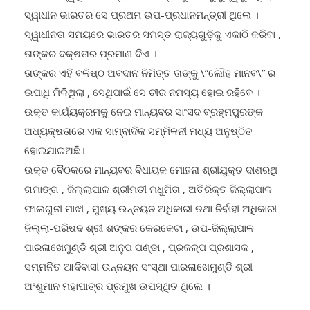
ଭାରତର ସ୍ୱାଧିନତା ସଂଗ୍ରାମରେ ତାଙ୍କ ଭୁମିକା ଗୁରୁତ୍ୱପୁର୍ଣ ଥିଲା ।
ସ୍ୱାଧୀନ ଭାରତର ସେ ପ୍ରଥମ ଉପ-ପ୍ରଧାନମନ୍ତ୍ରୀ ଥିଲେ ।
ସ୍ୱାଧୀନତା ସମୟରେ ଭାରତର ସମସ୍ତ ରାଜ୍ୟଗୁଡ଼ିକୁ ଏକାଠି କରିବା ,
ତାଙ୍କର ଦକ୍ଷତାର ପ୍ରମାଣ ଦିଏ ।
ତାଙ୍କର ଏହି ବଳିଷ୍ଠ ଅବଦାନ ନିମିତ୍ତ ତାଙ୍କୁ \”ଲୌହ ମାନବ\” ର
ଉପାଧି ମିଳିଥିଲା , ସେଥିପାଇଁ ସେ ଚୀର ନମସ୍ୟ ହୋଇ ରହିବେ ।
ଉକ୍ତ କାର୍ଯ୍ୟକ୍ରମକୁ ନେଇ ମାନ୍ୟବର ସାଂସଦ ବ୍ରହ୍ମପୁରଙ୍କ
ଅଧ୍ୟକ୍ଷତାରେ ଏକ ସାମ୍ବାଦିକ ସମ୍ମିଳନୀ ମଧ୍ୟ ଅନୁଷ୍ଠିତ
ହୋଇଯାଇଅଛି।
ଉକ୍ତ ବୈଠକରେ ମାନ୍ୟବର ବିଧାୟକ ମୋହନା ଶ୍ରୀଯୁକ୍ତ ଦାଶରଥି
ଗମାଙ୍ଗ , ଜିଲ୍ଲାପାଳ ଶ୍ରୀମତୀ ମଧୁମିତା , ଅତିରିକ୍ତ ଜିଲ୍ଲାପାଳ
ଫାଲଗୁନୀ ମାଝୀ , ମୁଖ୍ୟ ଉନ୍ନୟନ ଅଧିକାରୀ ତଥା ନିର୍ବାହୀ ଅଧିକାରୀ
ଜିଲ୍ଲା-ପରିଷଦ ଶ୍ରୀ ଶଙ୍କର କେରକେଟା , ଉପ-ଜିଲ୍ଲାପାଳ
ପାରଳାଖେମୁଣ୍ଡି ଶ୍ରୀ ଅନୁପ ପଣ୍ଡା , ପ୍ରକଳ୍ପ ପ୍ରଶାସକ ,
ସମ୍ମନିତ ଆଦିବାସୀ ଉନ୍ନୟନ ସଂସ୍ଥା ପାରଳାଖେମୁଣ୍ଡି ଶ୍ରୀ
ଅଂଶୁମାନ ମହାପାତ୍ର ପ୍ରମୁଖ ଉପସ୍ଥିତ ଥିଲେ ।