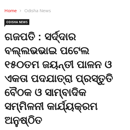
Home
Odisha News
ODISHA NEWS
ଗଜପତି : ସର୍ଦ୍ଦାର
ବଲ୍ଲଭଭାଇ ପଟେଲ
୧୫୦ତମ ଜୟନ୍ତୀ ପାଳନ ଓ
ଏକତା ପଦଯାତ୍ରା ପ୍ରସ୍ତୁତି
ବୈଠକ ଓ ସାମ୍ବାଦିକ
ସମ୍ମିଳନୀ କାର୍ଯ୍ୟକ୍ରମ
ଅନୁଷ୍ଠିତ