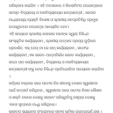
ଉକ୍ତ ଦିନ ବିଏନ.ପେଲେସ୍ ଠାରୁ ଏକତା ପଦଯାତ୍ରା ବାହାରି ସହର
ପରିକ୍ରମା କରାଯିବ । ଏହି ଅବସରରେ ୬ କିଲୋମିଟର ପଦଯାତ୍ରାରେ
ସମସ୍ତ ବିଦ୍ୟାଳୟ ଓ ମହାବିଦ୍ୟାଳୟର ଛାତ୍ରଛାତ୍ରୀ , ସହରର
ମାନ୍ୟଗଣ୍ୟ ବ୍ୟକ୍ତି ବିଶେଷ ଓ ସ୍ଥାନୀୟ ଜନପ୍ରତିନିଧି ପ୍ରମୁଖ
ଉପସ୍ଥିତରେ ପଦଯାତ୍ରା ଆୟୋଜିତ ହେବ।
ଏହି ସମୟରେ ସ୍ଥାନୀୟ କଳାକାର ମାନଙ୍କ ଦ୍ୱାରା ବିଭିନ୍ନ
ସାଂସ୍କୃତିକ କାର୍ଯ୍ୟକ୍ରମ , ସ୍ଥାନୀୟ ଉତ୍ପାଦ ଦ୍ରବ୍ୟ ଗୁଡ଼ିକର
ପ୍ରଦର୍ଶନ, ଏକ୍ ପେଡ୍ ମା କେ ନାମ୍ କାର୍ଯ୍ୟକ୍ରମ , ସଫେଇ
କାର୍ଯ୍ୟକ୍ରମ ,ଏକ ଭାରତ-ଆତ୍ମନିର୍ଭର ଭାରତ କାର୍ଯ୍ୟକ୍ରମ ,
ଶପଥ ପାଠ କାର୍ଯ୍ୟକ୍ରମ , ବିଦ୍ୟାଳୟ ଓ ମହାବିଦ୍ୟାଳୟର
ଛାତ୍ରଛାତ୍ରୀ ଙ୍କୁ ନେଇ ବିଭିନ୍ନ ପ୍ରତିଯୋଗିତା ଆୟୋଜନ କରାଯିବା
।
ସର୍ଦ୍ଦାର ବଲ୍ଲଭ ଭାଇ ପଟେଲ ନିଜ ଜୀବନକୁ ଦେଶର ସ୍ୱାଧୀନତା
ପାଇଁ ଉତ୍ସର୍ଗ କରିଥିଲେ , ସ୍ୱାଧୀନତା ପରେ ପଟେଲ ନିଜର କୌଶଳ
ଓ ଶକ୍ତି ବଳରେ ଦେଶକୁ ସଙ୍କଟ ପରିସ୍ଥିତିରୁ ବଞ୍ଚାଇ ଦେଶକୁ
ଏକତା ସୂତ୍ରରେ ବାନ୍ଧି ରଖିଥିଲେ।