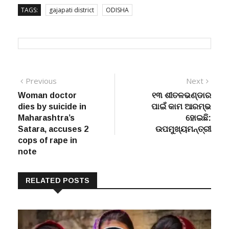
TAGS:
gajapati district
ODISHA
Post
Previous
Next
Previous
Next
post:
post:
Woman doctor
୧୩ ଶୀତଳଭଣ୍ଡାର
navigation
dies by suicide in
ପାଇଁ କାମ ଆରମ୍ଭ
Maharashtra’s
ହୋଇଛି:
Satara, accuses 2
ଉପମୁଖ୍ୟମନ୍ତ୍ରୀ
cops of rape in
note
RELATED POSTS