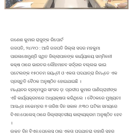
ଗଣେଶ କୁମାର ରାଜୁଙ୍କ ରିପୋର୍ଟ
ଗଜପତି, ୨୪/୧୦ : ଆଜି ଗଜପତି ଜିଲ୍ଲା ସଦର ମହକୁମା
ପାରଳାଖେମୁଣ୍ଡି ସ୍ଥିତ ଜିଲ୍ଲାପାଳଙ୍କ କାର୍ଯ୍ୟାଳୟ ସମ୍ମିଳନୀ
କକ୍ଷ ଠାରେ ଭାରତର ଲୌହମାନବ ସର୍ଦ୍ଦାର ବଲ୍ଲଭ ଭାଇ
ପଟେଲଙ୍କ ୧୫୦ତମ ଜୟନ୍ତୀ ଓ ଏକତା ପଦଯାତ୍ରା ନିମନ୍ତେ ଏକ
ପ୍ରସ୍ତୁତି ବୈଠକ ଅନୁଷ୍ଠିତ ହୋଇଯାଇଛି ।
ମାନ୍ୟବର ବ୍ରହ୍ମପୁର ସାଂସଦ ଡ଼: ପ୍ରଦୀପ କୁମାର ପାଣିଗ୍ରାହୀଙ୍କ
ଏହି କାର୍ଯ୍ୟକ୍ରମରେ ଅଧ୍ୟକ୍ଷତା କରିଥିଲେ । ବୈଠକରେ ମୁଖ୍ୟତଃ
ଆସନ୍ତା ନଭେମ୍ବର ୭ ତାରିଖ ଦିନ ସକାଳ ୬:୩୦ ଘଟିକା ସମୟରେ
ବିଏନ.ପେଲେସ୍ ଠାରେ ଜିଲ୍ଲାସ୍ତରୀୟ କାର‌୍ୟ୍ୟକ୍ରମ ଅନୁଷ୍ଠିତ ହେବ
।