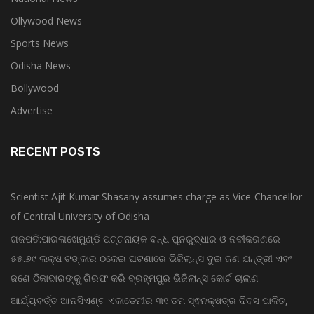
National News
Ollywood News
Sports News
Odisha News
Bollywood
Advertise
RECENT POSTS
Scientist Ajit Kumar Shasany assumes charge as Vice-Chancellor
of Central University of Odisha
ଗଜପତି:ପାରଳାଖେମୁଣ୍ଡି ପଟ୍ଟନାୟକ ବନ୍ଧ ପୁନରୁଦ୍ଧାର ଓ ନବୀକରଣରେ
୫୫.୬୯ ଲକ୍ଷ ଟଙ୍କାର ଠକେଇ ଘଟଣାରେ ଭିଜିଲାନ୍ସ ଦୁଇ ଜଣ ଯନ୍ତ୍ରୀ ଏବଂ
ଜଣେ ଠିକାଦାରଙ୍କୁ ଗିରଫ କରି ବ୍ରହ୍ମପୁର ଭିଜିଲାନ୍ସ କୋର୍ଟ ଚାଲାଣ