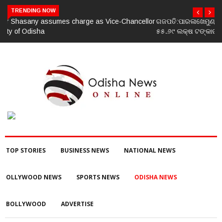
TRENDING NOW
ଗଜପତି:ପାରଳାଖେମୁଣ୍ଡି ପଟ୍ଟନାୟକ ବନ୍ଧ ପୁନରୁଦ୍ଧାର ଓ ନବୀକରଣରେ
୫୫.୬୯ ଲକ୍ଷ ଟଙ୍କାର ଠକେଇ ଘଟଣାରେ ଭିଜିଲାନ୍ସ ଦୁଇ ଜଣ ଯନ୍ତ୍ରୀ ଏବଂ
ଜଣେ ଠିକାଦାରଙ୍କୁ ଗିରଫ କରି ବ୍ରହ୍ମପୁର ଭିଜିଲାନ୍ସ କୋର୍ଟ ଚାଲାଣ
TOP STORIES
BUSINESS NEWS
NATIONAL NEWS
OLLYWOOD NEWS
SPORTS NEWS
ODISHA NEWS
BOLLYWOOD
ADVERTISE