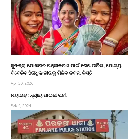
ସୁଭଦ୍ରା ଯୋଜନାର ପଞ୍ଜୀକରଣ ପାଇଁ ଶେଷ ତାରିଖ, ଯୋଗ୍ୟ
ବିବେଚିତ ହିତାଧିକାରୀଙ୍କୁ ମିଳିବ ଡବଲ କିସ୍ତି
Apr 30, 2026
ନୟାଗଡ଼: ନ୍ୟାୟ ପାଇଲା ପରୀ
Feb 6, 2024