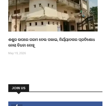
ଶଶୁର ଉପରେ ଗରମ ତେଲ ପକାଇ, ନିର୍ଯ୍ୟାତନାର ପ୍ରତିଶୋଧ
ନେଲା ବିଧବା ବୋହୂ
May 19, 2026
JOIN US