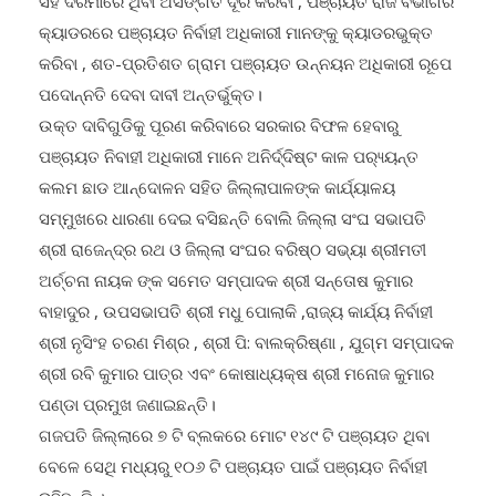
କ୍ୟାଡରରେ ପଞ୍ଚାୟତ ନିର୍ବାହୀ ଅଧିକାରୀ ମାନଙ୍କୁ କ୍ୟାଡରଭୁକ୍ତ
କରିବା , ଶତ-ପ୍ରତିଶତ ଗ୍ରାମ ପଞ୍ଚାୟତ ଉନ୍ନୟନ ଅଧିକାରୀ ରୂପେ
ପଦୋନ୍ନତି ଦେବା ଦାବୀ ଅନ୍ତର୍ଭୁକ୍ତ।
ଉକ୍ତ ଦାବିଗୁଡିକୁ ପୂରଣ କରିବାରେ ସରକାର ବିଫଳ ହେବାରୁ
ପଞ୍ଚାୟତ ନିବାହୀ ଅଧିକାରୀ ମାନେ ଅନିର୍ଦ୍ଦିଷ୍ଟ କାଳ ପର‌୍ୟ୍ୟନ୍ତ
କଲମ ଛାଡ ଆନ୍ଦୋଳନ ସହିତ ଜିଲ୍ଲାପାଳଙ୍କ କାର୍ଯ୍ୟାଳୟ
ସମ୍ମୁଖରେ ଧାରଣା ଦେଇ ବସିଛନ୍ତି ବୋଲି ଜିଲ୍ଲା ସଂଘ ସଭାପତି
ଶ୍ରୀ ରାଜେନ୍ଦ୍ର ରଥ ଓ ଜିଲ୍ଲା ସଂଘର ବରିଷ୍ଠ ସଭ୍ୟା ଶ୍ରୀମତୀ
ଅର୍ଚ୍ଚନା ନାୟକ ଙ୍କ ସମେତ ସମ୍ପାଦକ ଶ୍ରୀ ସନ୍ତୋଷ କୁମାର
ବାହାଦୁର , ଉପସଭାପତି ଶ୍ରୀ ମଧୁ ପୋଲାକି ,ରାଜ୍ୟ କାର୍ଯ୍ୟ ନିର୍ବାହୀ
ଶ୍ରୀ ନୃସିଂହ ଚରଣ ମିଶ୍ର , ଶ୍ରୀ ପି: ବାଲକ୍ରିଷ୍ଣା , ଯୁଗ୍ମ ସମ୍ପାଦକ
ଶ୍ରୀ ରବି କୁମାର ପାତ୍ର ଏବଂ କୋଷାଧ୍ୟକ୍ଷ ଶ୍ରୀ ମନୋଜ କୁମାର
ପଣ୍ଡା ପ୍ରମୁଖ ଜଣାଇଛନ୍ତି।
ଗଜପତି ଜିଲ୍ଲାରେ ୭ ଟି ବ୍ଲକରେ ମୋଟ ୧୪୯ ଟି ପଞ୍ଚାୟତ ଥିବା
ବେଳେ ସେଥି ମଧ୍ୟରୁ ୧୦୬ ଟି ପଞ୍ଚାୟତ ପାଇଁ ପଞ୍ଚାୟତ ନିର୍ବାହୀ
ରହିଛନ୍ତି ।