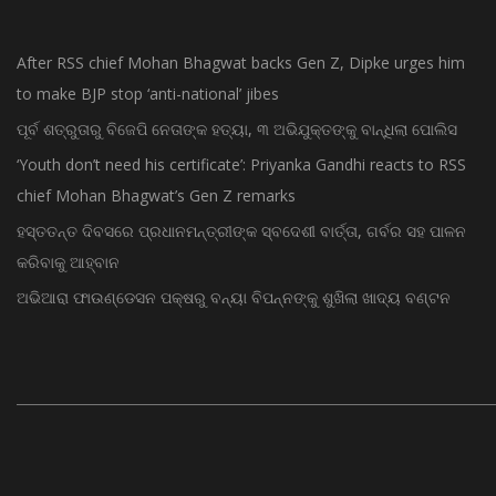
After RSS chief Mohan Bhagwat backs Gen Z, Dipke urges him
to make BJP stop ‘anti-national’ jibes
ପୂର୍ବ ଶତ୍ରୁତାରୁ ବିଜେପି ନେତାଙ୍କ ହତ୍ୟା, ୩ ଅଭିଯୁକ୍ତଙ୍କୁ ବାନ୍ଧିଲା ପୋଲିସ
‘Youth don’t need his certificate’: Priyanka Gandhi reacts to RSS
chief Mohan Bhagwat’s Gen Z remarks
ହସ୍ତତନ୍ତ ଦିବସରେ ପ୍ରଧାନମନ୍ତ୍ରୀଙ୍କ ସ୍ବଦେଶୀ ବାର୍ତ୍ତା, ଗର୍ବର ସହ ପାଳନ
କରିବାକୁ ଆହ୍ବାନ
ଅଭିଆରା ଫାଉଣ୍ଡେସନ ପକ୍ଷରୁ ବନ୍ୟା ବିପନ୍ନଙ୍କୁ ଶୁଖିଲା ଖାଦ୍ୟ ବଣ୍ଟନ