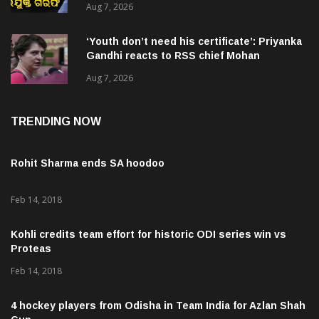
‘Youth don’t need his certificate’: Priyanka
Gandhi reacts to RSS chief Mohan
Bhagwat’s Gen Z remarks
Aug 7, 2026
TRENDING NOW
Rohit Sharma ends SA hoodoo
Feb 14, 2018
Kohli credits team effort for historic ODI series win vs
Proteas
Feb 14, 2018
4 hockey players from Odisha in Team India for Azlan Shah
Cup