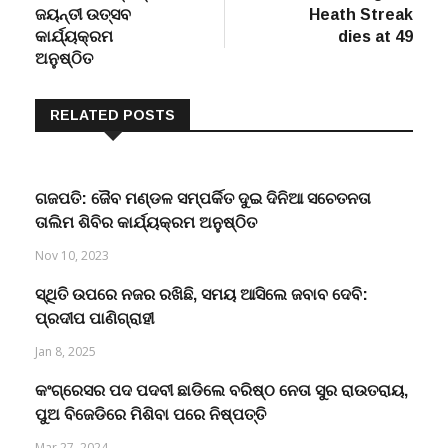
କାର୍ଯ୍ୟକ୍ରମ
dies at 49
ଅନୁଷ୍ଠିତ
RELATED POSTS
ଗଜପତି: ଜୈବ ମଣ୍ଡଳ ସମ୍ପର୍କିତ ଦୁଇ ଦିନିଆ ସଚେତନତା
ତାଲିମ ଶିବିର କାର୍ଯ୍ୟକ୍ରମ ଅନୁଷ୍ଠିତ
Nov 10, 2023
ସ୍ଥିତି ଉପରେ ନଜର ରଖିଛି, ସମୟ ଆସିଲେ ଜବାବ ଦେବି:
ପ୍ରଦୀପ ପାଣିଗ୍ରାହୀ
Jan 8, 2025
କଂଗ୍ରେସର ପଦ ପଦବୀ ଛାଡିଲେ ବରିଷ୍ଠ ନେତା ସୁର ରାଉତରାୟ,
ପୁଅ ବିଜେଡିରେ ମିଶିବା ପରେ ନିଷ୍ପତ୍ତି
Mar 27, 2024