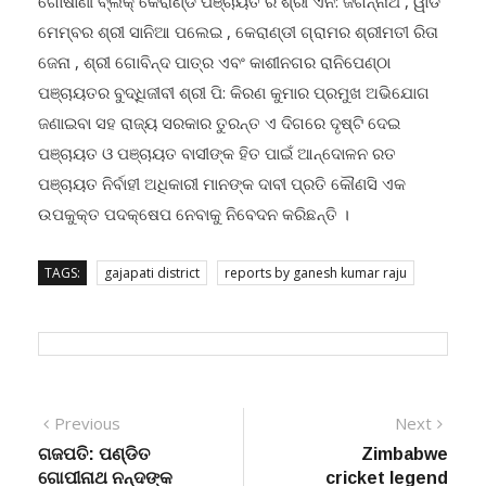
ମେମ୍ବର ଶ୍ରୀ ସାନିଆ ପଲେଇ , କେରାଣ୍ଡୀ ଗ୍ରାମର ଶ୍ରୀମତୀ ରିତା
ଜେନା , ଶ୍ରୀ ଗୋବିନ୍ଦ ପାତ୍ର ଏବଂ କାଶୀନଗର ରାନିପେଣ୍ଠା
ପଞ୍ଚାୟତର ବୁଦ୍ଧିଜୀବୀ ଶ୍ରୀ ପି: କିରଣ କୁମାର ପ୍ରମୁଖ ଅଭିଯୋଗ
ଜଣାଇବା ସହ ରାଜ୍ୟ ସରକାର ତୁରନ୍ତ ଏ ଦିଗରେ ଦୃଷ୍ଟି ଦେଇ
ପଞ୍ଚାୟତ ଓ ପଞ୍ଚାୟତ ବାସୀଙ୍କ ହିତ ପାଇଁ ଆନ୍ଦୋଳନ ରତ
ପଞ୍ଚାୟତ ନିର୍ବାହୀ ଅଧିକାରୀ ମାନଙ୍କ ଦାବୀ ପ୍ରତି କୌଣସି ଏକ
ଉପକୁକ୍ତ ପଦକ୍ଷେପ ନେବାକୁ ନିବେଦନ କରିଛନ୍ତି ।
TAGS:
gajapati district
reports by ganesh kumar raju
Post
Previous
Next
Previous
Next
post:
post:
ଗଜପତି: ପଣ୍ଡିତ
Zimbabwe
navigation
ଗୋପୀନାଥ ନନ୍ଦଙ୍କ
cricket legend
ଜୟନ୍ତୀ ଉତ୍ସବ
Heath Streak