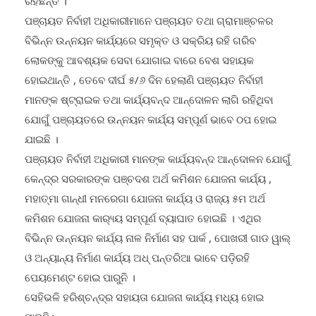
ପଞ୍ଚାୟତ ନିର୍ବାହୀ ଅଧିକାରୀମାନେ ପଞ୍ଚାୟତ ତଥା ଗ୍ରାମାଞ୍ଚଳର
ବିଭିନ୍ନ ଉନ୍ନୟନ କାର୍ଯ୍ୟରେ ସମୃକ୍ତ ଓ ସକ୍ରିୟ ରହି ଗରିବ
ଲୋକଙ୍କୁ ଆବଶ୍ୟକ ସେବା ଯୋଗାଇ ବାରେ ବେଶ ସହାୟକ
ହୋଇଥାନ୍ତି , ତେବେ ଦୀର୍ଘ ୫/୬ ଦିନ ହେଲାଣି ପଞ୍ଚାୟତ ନିର୍ବାହୀ
ମାନଙ୍କ ଷ୍ଟ୍ରାଇକ ତଥା କାର୍ଯ୍ୟବନ୍ଦ ଆନ୍ଦୋଳନ ଲାଗି ରହିଥିବା
ଯୋଗୁଁ ପଞ୍ଚାୟତରେ ଉନ୍ନୟନ କାର୍ଯ୍ୟ ସମ୍ପୂର୍ଣ ଭାବେ ଠପ ହୋଇ
ଯାଇଛି ।
ପଞ୍ଚାୟତ ନିର୍ବାହୀ ଅଧିକାରୀ ମାନଙ୍କ କାର୍ଯ୍ୟବନ୍ଦ ଆନ୍ଦୋଳନ ଯୋଗୁଁ
କେନ୍ଦ୍ର ସରକାରଙ୍କ ପଞ୍ଚଦଶ ଅର୍ଥ କମିଶନ ଯୋଜନା କାର୍ଯ୍ୟ ,
ମହାତ୍ମା ଗାନ୍ଧୀ ମନରେଗା ଯୋଜନା କାର୍ଯ୍ୟ ଓ ରାଜ୍ୟ ୫ମ ଅର୍ଥ
କମିଶନ ଯୋଜନା କାର‌୍ୟ୍ୟ ସମ୍ପୂର୍ଣ ବ୍ୟାଘାତ ହୋଇଛି । ଏଥିର
ବିଭିନ୍ନ ଉନ୍ନୟନ କାର୍ଯ୍ୟ ନାଳ ନିର୍ମାଣ ସହ ପାର୍କ , ପୋଖରୀ ଗାଡ ୱାଲ୍
ଓ ଅନ୍ୟାନ୍ୟ ନିର୍ମାଣ କାର୍ଯ୍ୟ ଅଧ୍ ପନ୍ତରିଆ ଭାବେ ପଡ଼ିରହି
ପେୟମେଣ୍ଟ ହୋଇ ପାରୁନି ।
ସେହିଭଳି ହରିଶ୍ଚନ୍ଦ୍ର ସହାୟତା ଯୋଜନା କାର୍ଯ୍ୟ ମଧ୍ୟ ହୋଇ
ପାରୁନି।