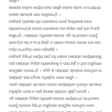
ସାଧାରଣ ବଣ୍ଟନ କାର୍ଯ୍ୟ ହୋଇ ପାରୁନି ଲୋକେ ଚାଉଳ ଓ ଅନ୍ୟାନ୍ୟ
ରେଶନ ସାମଗ୍ରୀ ପାଇ ପାରୁନାହାନ୍ତି ।
ସେହିଭଳି ଗ୍ରାମୀଣ ଗୃହ ଯୋଜନାରେ ଯେଉଁ ହିତାଧିକାରୀ ମାନେ
ପ୍ରଧାନମନ୍ତ୍ରୀ ଆବାସ ଯୋଜନାରେ ଘର ନିର୍ମାଣ ପାଇଁ ଘର ତିଆରି
କରୁଛନ୍ତି , ପଞ୍ଚାୟତ ଅଧିକାରୀ ମାନଙ୍କ ଏହି ଆନ୍ଦୋଳନ ଯୋଗୁଁ
ପରବର୍ତ୍ତୀ ୨ୟ ଓ ୩ ୟ କିସ୍ତି ନ ପାଇବା ଫଳରେ ଅନେକ ଘର କାମ
ଅର୍ଦ୍ଧ ପନ୍ତରିଆ ହୋଇ ପଡ଼ିରହିଛି ।
ସେହିଭଳି ବିଭିନ୍ନ କାର୍ଯ୍ୟ ପାଇଁ ବହୁ ଲୋକେ ପଞ୍ଚାୟତ କାର୍ଯ୍ୟାଳୟକୁ
ଆସି ପଞ୍ଚାୟତ ନିର୍ବାହୀ ଅଧିକାରୀଙ୍କୁ ନ ପାଇ ନାହିଁ ନ ଥିବା ଅସୁବିଧାର
ସମ୍ମୁଖୀନ ହେଉଛନ୍ତି । ଏମିତି କି ପଞ୍ଚାୟତ ସ୍ତରରେ ହେଉଥିବା ଇ-
ପଞ୍ଚାୟତ ସଭା ବୈଠକ ଅନୁଷ୍ଠିତ ହୋଇ ପାରୁନି ।
ଏଭଳି ପଞ୍ଚାୟତ ସ୍ତରରେ ଅନେକ କାର୍ଯ୍ୟକ୍ରମ ତୃଣମୂଳ ସ୍ତରରେ
ଅନୁଷ୍ଠିତ ହୋଇ ନ ପାରି ବିଶେଷ ବ୍ୟାଘାତ ସୃଷ୍ଟି ହେଉଛି ।
ଏହି ପଞ୍ଚାୟତ ନିର୍ବାହୀ ଅଧିକାରୀ ମାନଙ୍କ କାର୍ଯ୍ୟବନ୍ଦ ଆନ୍ଦୋଳନ
ଯୋଗୁଁ ଅନେକେ ବିଭିନ୍ନ ଅସୁବିଧାର ସମ୍ମୁଖିନ ହେଉଥିବା ନେଇ
ଗୋଷାଣୀ ବ୍ଲକ୍ କେରାଣ୍ଡି ପଞ୍ଚାୟତ ର ଶ୍ରୀ ଏନ: ଜଗନ୍ନାଥ , ୱାର୍ଡ