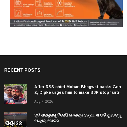
RECENT POSTS
After RSS chief Mohan Bhagwat backs Gen
Z, Dipke urges him to make BJP stop ‘anti-
national’ jibes
Aug 7, 2026
ପୂର୍ବ ଶତ୍ରୁତାରୁ ବିଜେପି ନେତାଙ୍କ ହତ୍ୟା, ୩ ଅଭିଯୁକ୍ତଙ୍କୁ
ବାନ୍ଧିଲା ପୋଲିସ
Aug 7, 2026