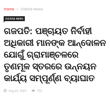
Home
Odisha News
ODISHA NEWS
ଗଜପତି: ପଞ୍ଚାୟତ ନିର୍ବାହୀ
ଅଧିକାରୀ ମାନଙ୍କ ଆନ୍ଦୋଳନ
ଯୋଗୁଁ ଗ୍ରାମାଞ୍ଚଳରେ
ତୃଣମୂଳ ସ୍ତରରେ ଉନ୍ନୟନ
କାର୍ଯ୍ୟ ସମ୍ପୂର୍ଣ୍ଣ ବ୍ୟାଘାତ
Aug 23, 2023
750