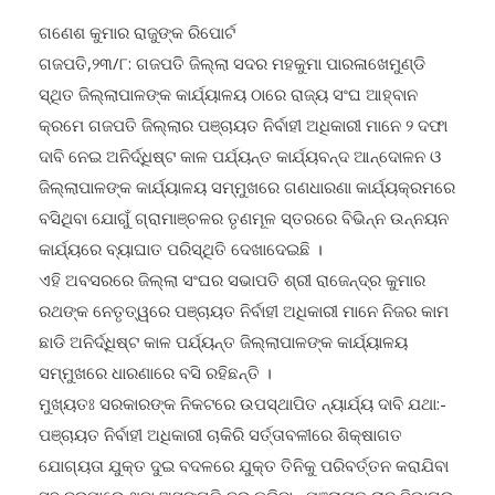
ଗଣେଶ କୁମାର ରାଜୁଙ୍କ ରିପୋର୍ଟ
ଗଜପତି,୨୩/୮: ଗଜପତି ଜିଲ୍ଲା ସଦର ମହକୁମା ପାରଳାଖେମୁଣ୍ଡି
ସ୍ଥିତ ଜିଲ୍ଲାପାଳଙ୍କ କାର୍ଯ୍ୟାଳୟ ଠାରେ ରାଜ୍ୟ ସଂଘ ଆହ୍ବାନ
କ୍ରମେ ଗଜପତି ଜିଲ୍ଲାର ପଞ୍ଚାୟତ ନିର୍ବାହୀ ଅଧିକାରୀ ମାନେ ୨ ଦଫା
ଦାବି ନେଇ ଅନିର୍ଦ୍ଧିଷ୍ଟ କାଳ ପର୍ଯ୍ୟନ୍ତ କାର୍ଯ୍ୟବନ୍ଦ ଆନ୍ଦୋଳନ ଓ
ଜିଲ୍ଲାପାଳଙ୍କ କାର୍ଯ୍ୟାଳୟ ସମ୍ମୁଖରେ ଗଣଧାରଣା କାର୍ଯ୍ୟକ୍ରମରେ
ବସିଥିବା ଯୋଗୁଁ ଗ୍ରାମାଞ୍ଚଳର ତୃଣମୂଳ ସ୍ତରରେ ବିଭିନ୍ନ ଉନ୍ନୟନ
କାର୍ଯ୍ୟରେ ବ୍ୟାଘାତ ପରିସ୍ଥିତି ଦେଖାଦେଇଛି ।
ଏହି ଅବସରରେ ଜିଲ୍ଲା ସଂଘର ସଭାପତି ଶ୍ରୀ ରାଜେନ୍ଦ୍ର କୁମାର
ରଥଙ୍କ ନେତୃତ୍ୱରେ ପଞ୍ଚାୟତ ନିର୍ବାହୀ ଅଧିକାରୀ ମାନେ ନିଜର କାମ
ଛାଡି ଅନିର୍ଦ୍ଧିଷ୍ଟ କାଳ ପର୍ଯ୍ୟନ୍ତ ଜିଲ୍ଲାପାଳଙ୍କ କାର୍ଯ୍ୟାଳୟ
ସମ୍ମୁଖରେ ଧାରଣାରେ ବସି ରହିଛନ୍ତି ।
ମୁଖ୍ୟତଃ ସରକାରଙ୍କ ନିକଟରେ ଉପସ୍ଥାପିତ ନ୍ୟାର୍ଯ୍ୟ ଦାବି ଯଥା:-
ପଞ୍ଚାୟତ ନିର୍ବାହୀ ଅଧିକାରୀ ଚାକିରି ସର୍ତ୍ତାବଳୀରେ ଶିକ୍ଷାଗତ
ଯୋଗ୍ୟତା ଯୁକ୍ତ ଦୁଇ ବଦଳରେ ଯୁକ୍ତ ତିନିକୁ ପରିବର୍ତ୍ତନ କରାଯିବା
ସହ ଦରମାରେ ଥିବା ଅସଙ୍ଗତି ଦୂର କରିବା , ପଞ୍ଚାୟତ ରାଜ ବିଭାଗର