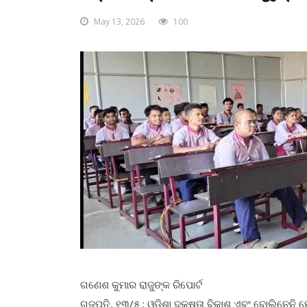
May 13, 2026
100
ଗଣେଶ କୁମାର ରାଜୁଙ୍କ ରିପୋର୍ଟ
ଗଜପତି, ୧୩/୫ : ଓଡ଼ିଶା ଦକ୍ଷତା ବିକାଶ ଏବଂ ବୋଲିନେନି ମେଡ