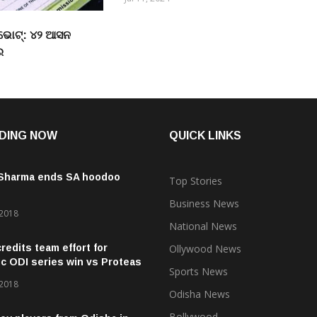
ଭୋଟ୍: ୪୨ ଆସନ
ର
DING NOW
QUICK LINKS
 Sharma ends SA hoodoo
Top Stories
Business News
 2018
National News
credits team effort for
Ollywood News
ic ODI series win vs Proteas
Sports News
 2018
Odisha News
Bollywood