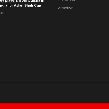
ey players from Odisha in
ndia for Azlan Shah Cup
Advertise
 2018