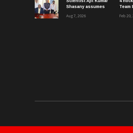
Scientist Ajit Kumar
4 hock
Shasany assumes
Team I
charge as Vice-
Aug 7, 2026
Feb 20,
Chancellor of
Central University of
Odisha