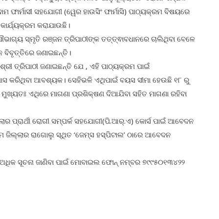
ଫାର୍ମାସୀ ସହଯୋଗୀ (ୱେର ହାଉସିଂ ଫାର୍ମାସି) ପାଠ୍ୟକ୍ରମ ବିଷୟରେ
 କାର୍ଯ୍ୟକ୍ରମ କରାଯାଉଛି।
 ସୌଭାଗ୍ୟ ସ୍ମୃତି ରଞ୍ଜନ ତ୍ରିପାଠୀଙ୍କ ତତ୍ତ୍ଵାବଧାନରେ ଚାଲିଥିବା ବେଳେ
 ବିବୃତ୍ତିରେ ଜଣାଇଛନ୍ତି।
 ଶ୍ରୀ ତ୍ରିପାଠୀ ଜଣାଇଛନ୍ତି ଯେ , ଏହି ପାଠ୍ୟକ୍ରମ ପାଇଁ
ପାସ କରିଥିବା ଆବଶ୍ୟକ। ସେହିଭଳି ଏଥିପାଇଁ ବୟସ ସୀମା ହେଉଛି ୧୮ ରୁ
ଛି , ମୁଖ୍ୟତଃ ଏଥିରେ ମାଗଣା ପ୍ରଶିକ୍ଷଣ ଦିଆଯିବା ସହିତ ମାଗଣା ରହିବା
ଲାର ପ୍ରାର୍ଥୀ ରୋଗୀ ସମ୍ପର୍କ ସହଯୋଗୀ(ପି.ଆର୍.ଏ) କୋର୍ସ ପାଇଁ ଆବେଦନ
ମ ଜିଲ୍ଲାର ରାଗୋଲୁ ସ୍ଥିତ ‘ଜେମ୍ସ ହସ୍ପିଟାଲ’ ଠାରେ ଆବେଦନ
େ ଅଧିକ ସୂଚନା ଜାଣିବା ପାଇଁ ମୋବାଇଲ ଫୋନ୍ ନମ୍ବର ୭୯୯୫୦୧୩୪୨୨