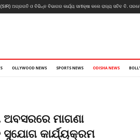
R) ଅଗ୍ରଗତି ଓ ବିଭିନ୍ନ ବିଭାଗର କାର୍ଯ୍ୟ ସମୀକ୍ଷା କଲେ ରାଜ୍ୟ ସଚିବ ବି. ପରମ
S
OLLYWOOD NEWS
SPORTS NEWS
ODISHA NEWS
BOL
ାଶ ଅବସରରେ ମାଗଣା
ି ସୁଯୋଗ କାର୍ଯ୍ୟକ୍ରମ