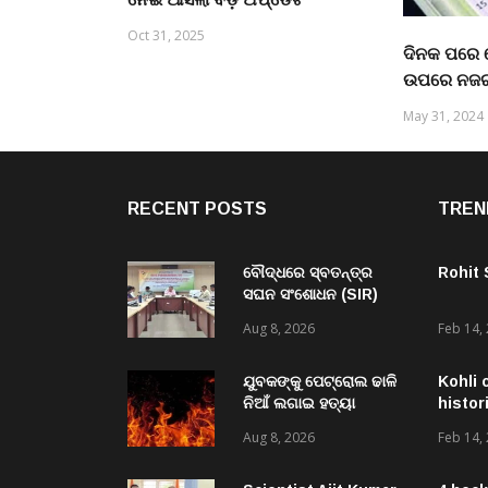
Oct 31, 2025
ଦିନକ ପରେ 
ଉପରେ ନଜ
May 31, 2024
RECENT POSTS
TREN
ବୌଦ୍ଧରେ ସ୍ବତନ୍ତ୍ର
Rohit
ସଘନ ସଂଶୋଧନ (SIR)
ଅଗ୍ରଗତି ଓ ବିଭିନ୍ନ
Aug 8, 2026
Feb 14,
ବିଭାଗର କାର୍ଯ୍ୟ ସମୀକ୍ଷା
କଲେ ରାଜ୍ୟ ସଚିବ ବି.
ପରମେଶ୍ୱରନ
ଯୁବକଙ୍କୁ ପେଟ୍ରୋଲ ଢାଳି
Kohli 
ନିଆଁ ଲଗାଇ ହତ୍ୟା
histor
ଉଦ୍ୟମ ଅଭିଯୋଗ
Aug 8, 2026
Feb 14,