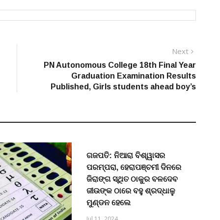
Next
Next
post:
PN Autonomous College 18th Final Year
Graduation Examination Results
Published, Girls students ahead boy’s
ଗଜପତି: ନିଆରା ବିଶ୍ୱାସର
ପରମ୍ପରା, ହେରାପଞ୍ଚମୀ ଦିନରେ
ଜିରାଙ୍ଗ ସ୍ଥିତ ଠାକୁର ବଳଦେବ
ଜୀଉଙ୍କ ଠାରେ ବହୁ ଶ୍ରଦ୍ଧାଳୁ
ମୁଣ୍ଡନ ହେଲେ
Jul 11, 2024