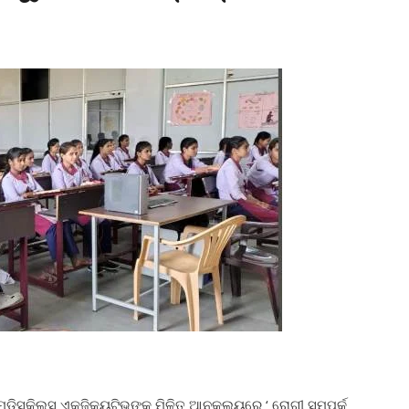
ିସ୍କିଲ୍ସ ଏକ୍ଜିକ୍ୟୁଟିଭ୍‌ଙ୍କ ମିଳିତ ଆନୁକୂଲ୍ୟରେ ‘ ରୋଗୀ ସମ୍ପର୍କ