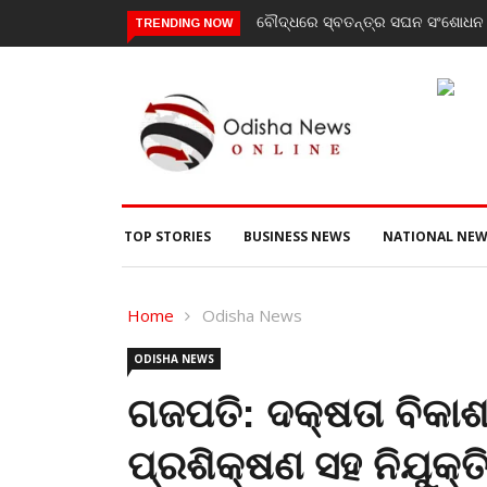
ବୌଦ୍ଧରେ ସ୍ବତନ୍ତ୍ର ସଘନ ସଂଶୋଧନ (SI
TRENDING NOW
TOP STORIES
BUSINESS NEWS
NATIONAL NEW
Home
Odisha News
ODISHA NEWS
ଗଜପତି: ଦକ୍ଷତା ବିକ
ପ୍ରଶିକ୍ଷଣ ସହ ନିଯୁକ୍ତ