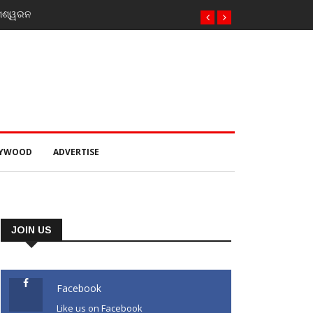
େଶ୍ୱରନ
ଯୁବକଙ୍କୁ ପେଟ୍ରୋଲ ଢାଳି ନିଆଁ ଲଗାଇ ହତ୍ୟା ଉଦ୍ୟମ ଅଭିଯୋଗ
LYWOOD
ADVERTISE
JOIN US
Facebook
Like us on Facebook