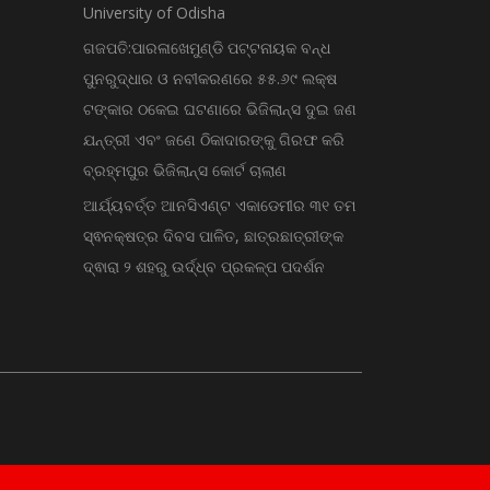
University of Odisha
ଗଜପତି:ପାରଳାଖେମୁଣ୍ଡି ପଟ୍ଟନାୟକ ବନ୍ଧ
ପୁନରୁଦ୍ଧାର ଓ ନବୀକରଣରେ ୫୫.୬୯ ଲକ୍ଷ
ଟଙ୍କାର ଠକେଇ ଘଟଣାରେ ଭିଜିଲାନ୍ସ ଦୁଇ ଜଣ
ଯନ୍ତ୍ରୀ ଏବଂ ଜଣେ ଠିକାଦାରଙ୍କୁ ଗିରଫ କରି
ବ୍ରହ୍ମପୁର ଭିଜିଲାନ୍ସ କୋର୍ଟ ଚାଲାଣ
ଆର୍ଯ୍ୟବର୍ତ୍ତ ଆନସିଏଣ୍ଟ ଏକାଡେମୀର ୩୧ ତମ
ସ୍ଵନକ୍ଷତ୍ର ଦିବସ ପାଳିତ, ଛାତ୍ରଛାତ୍ରୀଙ୍କ
ଦ୍ଵାରା ୨ ଶହରୁ ଉର୍ଦ୍ଧ୍ବ ପ୍ରକଳ୍ପ ପଦର୍ଶନ