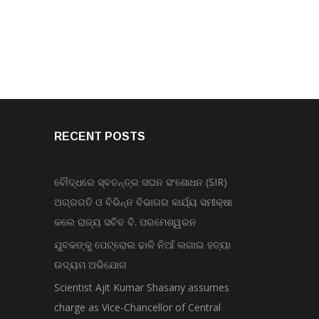
RECENT POSTS
ବୌଦ୍ଧରେ ସ୍ବତନ୍ତ୍ର ସଘନ ସଂଶୋଧନ (SIR)
ଅଗ୍ରଗତି ଓ ବିଭିନ୍ନ ବିଭାଗର କାର୍ଯ୍ୟ ସମୀକ୍ଷା
କଲେ ରାଜ୍ୟ ସଚିବ ବି. ପରମେଶ୍ୱରନ
ଯୁବକଙ୍କୁ ପେଟ୍ରୋଲ ଢାଳି ନିଆଁ ଲଗାଇ ହତ୍ୟା
ଉଦ୍ୟମ ଅଭିଯୋଗ
Scientist Ajit Kumar Shasany assumes
charge as Vice-Chancellor of Central