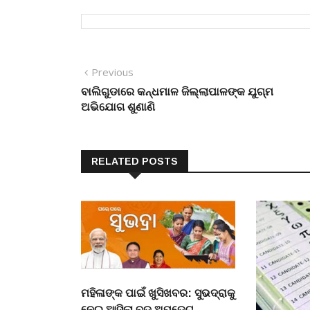
Post
Previous
Previous
post:
ବାଲିଗୁଡାରେ କନ୍ଧମାଳ ଜିଲ୍ଲାପାଳଙ୍କ ଯୁଗ୍ମ
navigation
ଅଭିଯୋଗ ଶୁଣାଣି
RELATED POSTS
ମହିଳାଙ୍କ ପାଇଁ ଖୁସିଖବର: ସୁଭଦ୍ରାକୁ
ନେଇ ଆସିଲା ବଡ଼ ଅପ୍‌ଡେଟ