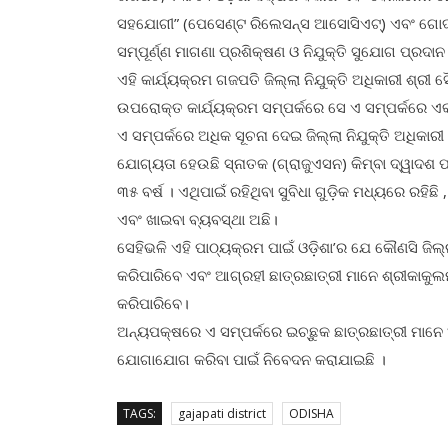
ସହଯୋଗୀ” (ପେସେଣ୍ଟ ରିଲେସନ୍ସ ଆସୋସିଏଟ୍) ଏବଂ ଗୋଦାମ 
ସମ୍ପୂର୍ଣ୍ଣ ମାଗଣା ପ୍ରଶିକ୍ଷଣ ଓ ନିଯୁକ୍ତି ସୁଯୋଗ ପ୍ରଦାନ
ଏହି କାର୍ଯ୍ୟକ୍ରମ ଗଜପତି ଜିଲ୍ଲା ନିଯୁକ୍ତି ଅଧିକାରୀ ଶ୍ରୀ
ଉପରୋକ୍ତ କାର୍ଯ୍ୟକ୍ରମ ସମ୍ପର୍କରେ ସେ ଏ ସମ୍ପର୍କରେ ଏକ
ଏ ସମ୍ପର୍କରେ ଅଧିକ ସୂଚନା ଦେଇ ଜିଲ୍ଲା ନିଯୁକ୍ତି ଅଧିକାରୀ
ଯୋଗ୍ୟତା ହେଉଛି ସ୍ନାତକ (ଗ୍ରାଜୁଏସନ) କିମ୍ବା ଦ୍ୱାଦଶ 
୩୫ ବର୍ଷ । ଏଥିପାଇଁ ରହିଥିବା ସୁବିଧା ଗୁଡ଼ିକ ମଧ୍ୟରେ ରହି
ଏବଂ ଖାଇବା ବ୍ୟବସ୍ଥା ଅଛି।
ସେହିଭଳି ଏହି ପାଠ୍ୟକ୍ରମ ପାଇଁ ଓଡ଼ିଶା’ର ଯେ କୌଣସି ଜିଲ୍
କରିପାରିବେ ଏବଂ ଆଗ୍ରହୀ ଛାତ୍ରଛାତ୍ରୀ ମାନେ ଶ୍ରୀକାକୁଲ
କରିପାରିବେ।
ଅନ୍ୟପକ୍ଷରେ ଏ ସମ୍ପର୍କରେ ଇଚ୍ଛୁକ ଛାତ୍ରଛାତ୍ରୀ ମାନ
ଯୋଗାଯୋଗ କରିବା ପାଇଁ ନିବେଦନ କରାଯାଇଛି ।
TAGS:
gajapati district
ODISHA