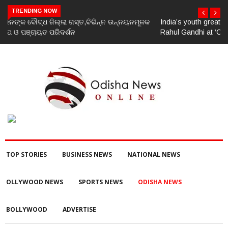
TRENDING NOW
India’s youth greatest strength, potential unmatched globally:
Rahul Gandhi at ‘Chhatron Ki Goonj’ event
TOP STORIES
BUSINESS NEWS
NATIONAL NEWS
OLLYWOOD NEWS
SPORTS NEWS
ODISHA NEWS
BOLLYWOOD
ADVERTISE