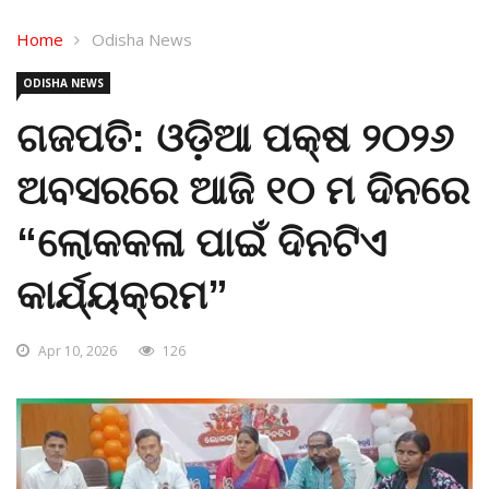
Home
Odisha News
ODISHA NEWS
ଗଜପତି: ଓଡ଼ିଆ ପକ୍ଷ ୨୦୨୬
ଅବସରରେ ଆଜି ୧୦ ମ ଦିନରେ
“ଲୋକକଳା ପାଇଁ ଦିନଟିଏ
କାର୍ଯ୍ୟକ୍ରମ”
Apr 10, 2026
126