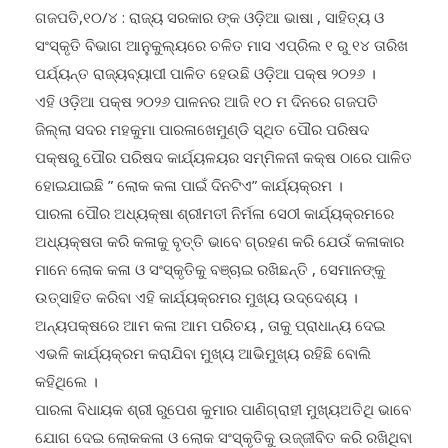
ଗଜପତି,୧୦/୪ : ରାଜ୍ୟ ସରକାର ଙ୍କ ଓଡ଼ିଆ ଭାଷା , ସାହିତ୍ୟ ଓ
ସଂସ୍କୃତି ବିଭାଗ ଆନୁକୁଲ୍ୟରେ ଚଳିତ ମାସ ଏପ୍ରିଲ ୧ ରୁ ୧୪ ତାରିଖ
ପର୍ଯ୍ୟନ୍ତ ରାଜ୍ୟବ୍ୟାପୀ ପାଳିତ ହେଉଛି ଓଡ଼ିଆ ପକ୍ଷ ୨୦୨୬ ।
ଏହି ଓଡ଼ିଆ ପକ୍ଷ ୨୦୨୬ ପାଳନର ଆଜି ୧୦ ମ ଦିନରେ ଗଜପତି
ଜିଲ୍ଲା ସଦର ମହକୁମା ପାରଳାଖେମୁଣ୍ଡି ସ୍ଥିତ ପୌର ପରିଷଦ
ପକ୍ଷରୁ ପୌର ପରିଷଦ କାର୍ଯ୍ୟଳୟର ସମ୍ମିଳନୀ କକ୍ଷ ଠାରେ ପାଳିତ
ହୋଇଯାଇଛି ” ଲୋକ କଳା ପାଇଁ ଦିନଟିଏ” କାର୍ଯ୍ୟକ୍ରମ ।
ପାରଳା ପୌର ଅଧ୍ୟକ୍ଷା ଶ୍ରୀମତୀ ନିର୍ମଳା ସେଠୀ କାର୍ଯ୍ୟକ୍ରମରେ
ଅଧ୍ୟକ୍ଷତା କରି କଳାକୁ ବୃତ୍ତି ଭାବେ ଗ୍ରହଣ କରି ଯେଉଁ କଳାକାର
ମାନେ ଲୋକ କଳା ଓ ସଂସ୍କୃତିକୁ ବଞ୍ଚାଇ ରଖିଛନ୍ତି , ସେମାନଙ୍କୁ
ଉତ୍ସାହିତ କରିବା ଏହି କାର୍ଯ୍ୟକ୍ରମର ମୁଖ୍ୟ ଉଦ୍ଦେଶ୍ୟ ।
ଅନ୍ୟପକ୍ଷରେ ଆମ କଳା ଆମ ପରିଚୟ , ତାକୁ ପ୍ରାଧାନ୍ୟ ଦେଇ
ଏଭଳି କାର୍ଯ୍ୟକ୍ରମ କରାଯିବା ମୁଖ୍ୟ ଆଭିମୁଖ୍ୟ ରହିଛି ବୋଲି
କହିଥିଲେ ।
ପାରଳା ବିଧାୟକ ଶ୍ରୀ ରୁପେଶ କୁମାର ପାଣିଗ୍ରାହୀ ମୁଖ୍ୟଅତିଥି ଭାବେ
ଯୋଗ ଦେଇ ଲୋକକଳା ଓ ଲୋକ ସଂସ୍କୃତିକୁ ଉଜ୍ଜୀବିତ କରି ରଖିଥିବା