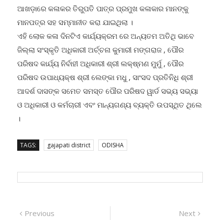
ଆଖଡ଼ାରେ କଳାକର ତିରୁପତି ପାତ୍ର ପ୍ରମୁଖ କଳାକାର ମାନଙ୍କୁ
ମାନପତ୍ର ସହ ସମ୍ମାନୀତ କରା ଯାଇଥିଲା ।
ଏହି ଲୋକ କଳା ଦିନଟିଏ କାର୍ଯ୍ୟକ୍ରମ ରେ ଅନ୍ୟତମ ଅତିଥି ଭାବେ
ଜିଲ୍ଲା ସଂସ୍କୃତି ଅଧିକାରୀ ଅର୍ଚ୍ଚନା କୁମାରୀ ମଙ୍ଗରାଜ , ପୌର
ପରିଷଦ କାର୍ଯ୍ୟ ନିର୍ବାହୀ ଅଧିକାରୀ ଶ୍ରୀ ଲକ୍ଷ୍ମଣ ମୁର୍ମୁ , ପୌର
ପରିଷଦ ଉପାଧ୍ୟକ୍ଷ ଶ୍ରୀ ଲେଙ୍କା ମଧୁ , ସାଂସଦ ପ୍ରତିନିଧି ଶ୍ରୀ
ଆଦର୍ଶ ଦାସଙ୍କ ସମେତ ସମସ୍ତ ପୌର ପରିଷଦ ୱାର୍ଡ ସଭ୍ୟ ସଭ୍ୟା
ଓ ଅଧିକାରୀ ଓ କର୍ମଚାରୀ ଏବଂ ମାନ୍ୟଗଣ୍ୟ ବ୍ୟକ୍ତି ଉପସ୍ଥିତ ଥିଲେ
।
TAGS:
gajapati district
ODISHA
Post
Previous
Next
Previous
Next