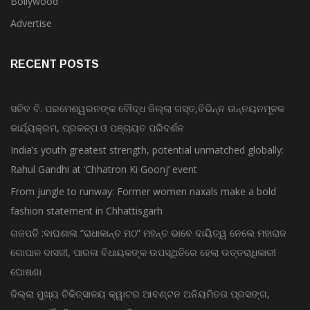
Bollywood
Advertise
RECENT POSTS
ସଚିବ ବି. ପରମେଶ୍ୱରନଙ୍କ ବୌଦ୍ଧ ଜିଲ୍ଲା ଗସ୍ତ,ବିଭିନ୍ନ ଉନ୍ନୟନମୂଳକ
କାର୍ଯ୍ୟକ୍ରମ, ପ୍ରକଳ୍ପ ଓ ପଞ୍ଚାୟତ ପରିଦର୍ଶନ
India’s youth greatest strength, potential unmatched globally:
Rahul Gandhi at ‘Chhatron Ki Goonj’ event
From jungle to runway: Former women naxals make a bold
fashion statement in Chhattisgarh
ଗଜପତି :ବାଘଶାଳା “ରାଧାକାନ୍ତ ମଠ” ମହନ୍ତ ଭାବେ ଦାୟିତ୍ୱ ନେଲେ ମହାରାଜ
ଗୋପାଳ ଦାସଜୀ, ପାରଳା ବିଧାୟକଙ୍କ ଉପସ୍ଥିତିରେ ହେଲା ଉତ୍ତରାଧିକାରୀ
ଘୋଷଣା
ଜିଲ୍ଲା ମୁଖ୍ୟ ଚିକିତ୍ସାଳୟ କ୍ୱାଟର ଆବଣ୍ଟନ ଅନିୟମିତତା ପ୍ରସଙ୍ଗ,