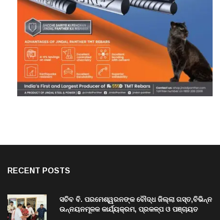
RECENT POSTS
ସଚିବ ବି. ପରମେଶ୍ୱରନଙ୍କ ବୌଦ୍ଧ ଜିଲ୍ଲା ଗସ୍ତ,ବିଭିନ୍ନ
ଉନ୍ନୟନମୂଳକ କାର୍ଯ୍ୟକ୍ରମ, ପ୍ରକଳ୍ପ ଓ ପଞ୍ଚାୟତ
ପରିଦର୍ଶନ