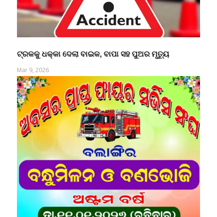
ଟ୍ରକକୁ ଧକ୍କା ଦେଲା ବାଇକ, ବାପା ସହ ପୁଅର ମୃତ୍ୟୁ
Mar 9, 2026