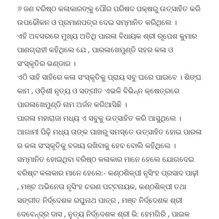
୬ ଜଣ ବରିଷ୍ଠ କଳାକାରଙ୍କୁ ପୌର ପରିଷଦ ପକ୍ଷରୁ ଉତ୍ସାହିତ କରି
ଉପଢୌକନ ଓ ପ୍ରମାଣପତ୍ର ଦେଇ ସମ୍ମାନିତ କରିଥିଲେ ।
ଏହି ଅବସରରେ ମୁଖ୍ୟ ଅତିଥି ପାରଳା ବିଧାୟକ ଶ୍ରୀ ରୂପେଶ କୁମାର
ପାଣଗ୍ରାହୀ କହିଥିଲେ ଯେ , ପାରଳାଖେମୁଣ୍ଡି ସହର କଳା ଓ
ସଂସ୍କୃତିର ଭଣ୍ଡାର ।
ଏଠି ସାହି ସାହିରେ କଳା ସଂସ୍କୃତିକୁ ପ୍ରାୟ ସବୁ ଘରେ ପାଇବେ । ଶିଙ୍ଘ
କାମ , ଓଡ଼ିଶୀ ନୃତ୍ୟ ଓ ସଙ୍ଗୀତ ଏଭଳି ବିଭିନ୍ନ କ୍ଷେତ୍ରରେ
ପାରଳାଖେମୁଣ୍ଡି ନାମ ଅର୍ଜନ କରିଆସିଛି ।
ପାରଳା ମହାରାଜା ମଧ୍ୟ ଏ ସବୁକୁ ଉତ୍ସାହିତ କରି ଆସୁଥିଲେ ।
ଆଗାମୀ ପିଢ଼ି ମଧ୍ୟ ତାଙ୍କ ପାଖରୁ ସମସ୍ତେ ଉତ୍ସାହିତ ହୋଇ ପାରଳା
ର କଳା ସଂସ୍କୃତିକୁ ବଜାୟ ରଖିବାକୁ ହେବ ବୋଲି କହିଥିଲେ ।
ସମ୍ମାନିତ ହୋଇଥିବା ବରିଷ୍ଠ କଳାକାର ମାନେ ହେଲେ ଯୋଗଦେଇ
ବରିଷ୍ଟ କଳାକାର ମାନେ ହେଲେ:- କଣ୍ଠଶିଳ୍ପୀ ନୃସିଂହ ପ୍ରସାଦ ପାଢ଼ୀ
, ମଞ୍ଚ ଅଭିନେତା ନୃସିଂହ ଚରଣ ପଟ୍ଟନାୟକ, କଣ୍ଠଶିଳ୍ପୀ ତଥା
ସଙ୍ଗୀତ ନିର୍ଦ୍ଦେଶକ ରଘୁନାଥ ପାତ୍ର , ମଞ୍ଚ ନିର୍ଦ୍ଦେଶକ ଶ୍ରୀ
ଦେବେନ୍ଦ୍ର ଦାସ , ନୁତ୍ୟ ନିର୍ଦ୍ଦେଶକ ଶ୍ରୀ ଭି: ହେମଗିରି , ପାଇକ