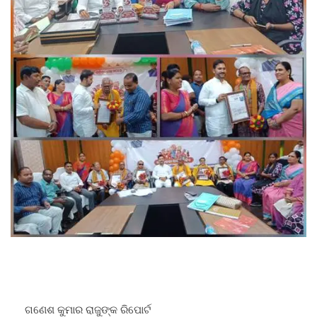
ଗଣେଶ କୁମାର ରାଜୁଙ୍କ ରିପୋର୍ଟ