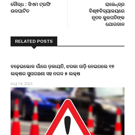
post:
post:
ବୌଦ୍ଧ : ସିଏମ ଟ୍ରଫି
ରାଜେନ୍ଦ୍ର
navigation
ଉଦଘାଟିତ
ବିଶ୍ଵବିଦ୍ୟାଳୟରେ
ନୂତନ କୁଳପତିଙ୍କ
ଯୋଗଦାନ
RELATED POSTS
ବଢ଼େଇଭୋଳ ଗାଁରେ ଡ଼କାୟତି, ଝରକା ତାଡ଼ି ନେଇଗଲେ ୧୭
ଲକ୍ଷର ସୁନାଗହଣା ସହ ନଗଦ ୫ ଲକ୍ଷ
Aug 14, 2023