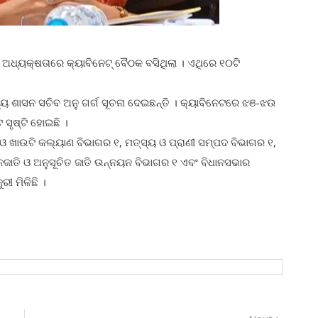
ଅଧ୍ୟକ୍ଷତାରେ କ୍ୟାବିନେଟ୍ ବୈଠକ ବସିଥିଲା । ଏଥିରେ ୧୦ଟି
ୁଖ୍ୟ ଶାସନ ସଚିବ ଅନୁ ଗର୍ଗ ସୂଚନା ଦେଇଛନ୍ତି । କ୍ୟାବିନେଟରେ ଝଞ-ଝଉ
ୃଷ୍ଟି ହୋଇଛି ।
ଓ ଖାଉଟି କଲ୍ୟାଣ ବିଭାଗର ୧, ମତ୍ସ୍ୟ ଓ ପ୍ରାଣୀ ସମ୍ପଦ ବିଭାଗର ୧,
 ଜନଜାତି ଓ ଅନୁସୂଚିତ ଜାତି ଉନ୍ନୟନ ବିଭାଗର ୧ ଏବଂ ବିଧାନସଭାର
ରୀ ମିଳିଛି ।