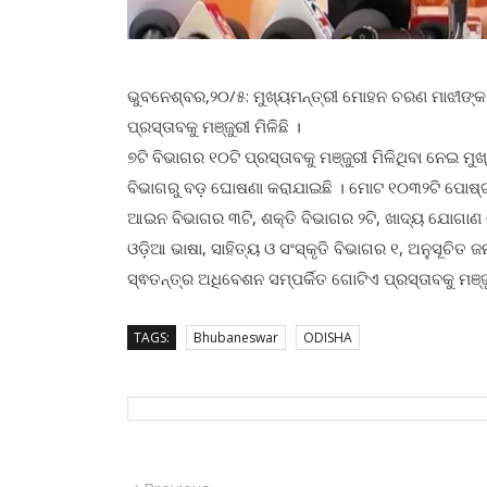
ଭୁବନେଶ୍ବର,୨୦/୫: ମୁଖ୍ୟମନ୍ତ୍ରୀ ମୋହନ ଚରଣ ମାଝୀଙ୍କ 
ପ୍ରସ୍ତାବକୁ ମଞ୍ଜୁରୀ ମିଳିଛି ।
୭ଟି ବିଭାଗର ୧୦ଟି ପ୍ରସ୍ତାବକୁ ମଞ୍ଜୁରୀ ମିଳିଥିବା ନେଇ ମ
ବିଭାଗରୁ ବଡ଼ ଘୋଷଣା କରାଯାଇଛି । ମୋଟ ୧୦୩୨ଟି ପୋଷ୍ଟ ସ
ଆଇନ ବିଭାଗର ୩ଟି, ଶକ୍ତି ବିଭାଗର ୨ଟି, ଖାଦ୍ୟ ଯୋଗାଣ 
ଓଡ଼ିଆ ଭାଷା, ସାହିତ୍ୟ ଓ ସଂସ୍କୃତି ବିଭାଗର ୧, ଅନୁସୂଚିତ
ସ୍ଵତନ୍ତ୍ର ଅଧିବେଶନ ସମ୍ପର୍କିତ ଗୋଟିଏ ପ୍ରସ୍ତାବକୁ ମଞ୍ଜୁ
TAGS:
Bhubaneswar
ODISHA