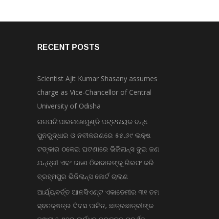
RECENT POSTS
Scientist Ajit Kumar Shasany assumes
charge as Vice-Chancellor of Central
University of Odisha
ଗଜପତି:ପାରଳାଖେମୁଣ୍ଡି ପଟ୍ଟନାୟକ ବନ୍ଧ
ପୁନରୁଦ୍ଧାର ଓ ନବୀକରଣରେ ୫୫.୬୯ ଲକ୍ଷ
ଟଙ୍କାର ଠକେଇ ଘଟଣାରେ ଭିଜିଲାନ୍ସ ଦୁଇ ଜଣ
ଯନ୍ତ୍ରୀ ଏବଂ ଜଣେ ଠିକାଦାରଙ୍କୁ ଗିରଫ କରି
ବ୍ରହ୍ମପୁର ଭିଜିଲାନ୍ସ କୋର୍ଟ ଚାଲାଣ
ଆର୍ଯ୍ୟବର୍ତ୍ତ ଆନସିଏଣ୍ଟ ଏକାଡେମୀର ୩୧ ତମ
ସ୍ଵନକ୍ଷତ୍ର ଦିବସ ପାଳିତ, ଛାତ୍ରଛାତ୍ରୀଙ୍କ