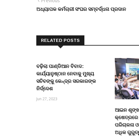
Post
Previous
Previous
post:
ଅଧ୍ୟାପକ କର୍ମଚାରୀ ସଂଘର ସମ୍ବର୍ଦ୍ଧନା ପ୍ରଦାନ
navigation
RELATED POSTS
ବଢ଼ିଲା ପାଣ୍ଡିଆନ ବିବାଦ:
କାର୍ଯ୍ୟାନୁଷ୍ଠାନ ନେବାକୁ ମୁଖ୍ୟ
ସଚିବଙ୍କୁ କେନ୍ଦ୍ର ସରକାରଙ୍କ
ନିର୍ଦ୍ଦେଶ
Jun 27, 2023
ଆଇନ ଶୃଙ୍ଖଳ
କ୍ଷେତ୍ରରେ 
ପରିଚାଳନା ଓ
ଅଧିକ ଗୁରୁତ