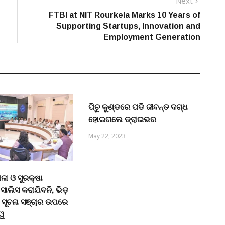
Next
Next
post:
FTBI at NIT Rourkela Marks 10 Years of
Supporting Startups, Innovation and
Employment Generation
ପିଚୁ କୁଣ୍ଡରେ ପଡି ଜୀବନ୍ତ ଦଗ୍ଧ
ହୋଇଗଲେ ଡ୍ରାଇଭର
May 22, 2023
ା ଓ ସୁରକ୍ଷା
ସାଲିସ କରାଯିବନି, ଭିଡ଼
 ସୂଚନା ସଞ୍ଚାର ଉପରେ
୍ୱ