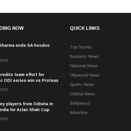
DING NOW
QUICK LINKS
 Sharma ends SA hoodoo
Top Stories
Business News
 2018
National News
credits team effort for
Ollywood News
ic ODI series win vs Proteas
Sports News
 2018
Odisha News
Bollywood
ey players from Odisha in
ndia for Azlan Shah Cup
Advertise
 2018