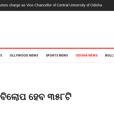
umes charge as Vice-Chancellor of Central University of Odisha
S
OLLYWOOD NEWS
SPORTS NEWS
ODISHA NEWS
BOL
: ବିଲୋପ ହେବ ୩୫୮ଟି