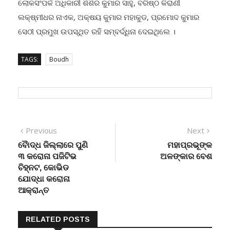
ଲୋକସଂପର୍କ ଅଧିକାରୀ ଶିଶିର କୁମାର ସାହୁ, ବରିଷ୍ଠ କିରାଣୀ
ଲକ୍ଷ୍ମୀଧର ନାଏକ, ଅକ୍ଷୟ କୁମାର ମହାକୁଡ, ପ୍ରମୋଦ କୁମାର
ସେଠୀ ପ୍ରମୁଖ ଉପସ୍ଥିତ ରହି ସମ୍ବର୍ଦ୍ଧିନା ଦେଇଥିଲେ ।
TAGS:
Boudh
Post
Previous
Next
Previous
Next
post:
post:
ବୈାଦ୍ଧ ଜିଲ୍ଲାରେ ପୁଣି
ମହାପ୍ରଭୂଙ୍କ
navigation
୩ କରୋନା ପଜିଟିଭ
ଅଳଙ୍କାର ବେଶ
ଚିହ୍ନଟ, କୋଭିଡ
ଯୋଦ୍ଧା କରୋନା
ଆକ୍ରାନ୍ତ
RELATED POSTS