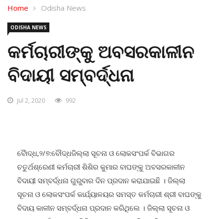
Home
Odisha News
ODISHA NEWS
କର୍ମଚାରୀଙ୍କୁ ଅବସରକାଳୀନ
ବିଦାୟୀ ସମ୍ବର୍ଦ୍ଧନା
Jul 2, 2020
992
ବୈାଦ୍ଧ,୨/୭:ବୌଦ୍ଧଜିଲ୍ଲା ସୂଚନା ଓ ଲୋକସଂପର୍କ ବିଭାଗର
ଚତୁର୍ଥଶ୍ରେଣୀ କର୍ମଚାରୀ ଶିଶିର କୁମାର ବାଘଙ୍କୁ ଅବସରକାଳୀନ
ବିଦାୟୀ ସମ୍ବର୍ଦ୍ଧନା ଗୁରୁବାର ଦିନ ପ୍ରଦାନ କରାଯାଇଛି । ଜିଲ୍ଲା
ସୂଚନା ଓ ଲୋକସଂପର୍କ କାର୍ଯ୍ୟାଳୟର ସମସ୍ତ କର୍ମଚାରୀ ଶ୍ରୀ ବାଘଙ୍କୁ
ବିଦାୟ କାଳୀନ ସମ୍ବର୍ଦ୍ଧନା ପ୍ରଦାନ କରିଥିଲେ । ଜିଲ୍ଲା ସୂଚନା ଓ