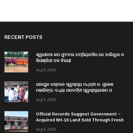
RECENT POSTS
ସ୍ୱାଧୀନତା କପ ଫୁଟବଲ ଚମ୍ପିୟାନସିପ ରେ ବାଲିଗୁଡା ଓ
ସିପାଞ୍ଜିରୀ ଦଳ ବିଜୟୀ
Aug 6, 2026
ଯାଜପୁର ଗସ୍ତରେ ସ୍ୱାସ୍ଥ୍ୟ ମନ୍ତ୍ରୀ ଡ. ମୁକେଶ
ମହାଲିଙ୍ଗ: ବନ୍ୟା ପରବର୍ତ୍ତୀ ସ୍ୱାସ୍ଥ୍ୟସେବା ଓ
ଜନସ୍ୱାସ୍ଥ୍ୟ ପରିଚାଳନାର କଲେ ସମୀକ୍ଷା
Aug 6, 2026
Official Records Suggest Government –
Acquired NH-16 Land Sold Through Fresh
Mutations, Raising Questions Over
Aug 6, 2026
Revenue Lapses.