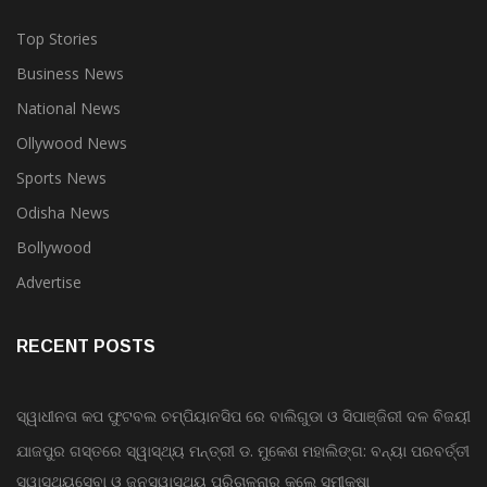
Top Stories
Business News
National News
Ollywood News
Sports News
Odisha News
Bollywood
Advertise
RECENT POSTS
ସ୍ୱାଧୀନତା କପ ଫୁଟବଲ ଚମ୍ପିୟାନସିପ ରେ ବାଲିଗୁଡା ଓ ସିପାଞ୍ଜିରୀ ଦଳ ବିଜୟୀ
ଯାଜପୁର ଗସ୍ତରେ ସ୍ୱାସ୍ଥ୍ୟ ମନ୍ତ୍ରୀ ଡ. ମୁକେଶ ମହାଲିଙ୍ଗ: ବନ୍ୟା ପରବର୍ତ୍ତୀ
ସ୍ୱାସ୍ଥ୍ୟସେବା ଓ ଜନସ୍ୱାସ୍ଥ୍ୟ ପରିଚାଳନାର କଲେ ସମୀକ୍ଷା