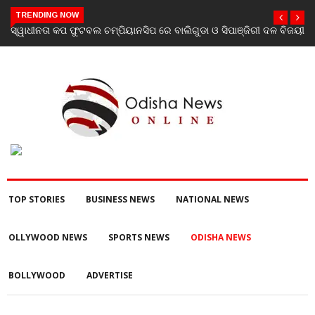
TRENDING NOW
ରୀ ଦଳ ବିଜୟୀ
ଯାଜପୁର ଗସ୍ତରେ ସ୍ୱାସ୍ଥ୍ୟ ମନ୍ତ୍ରୀ ଡ. ମୁକେଶ ମହାଲିଙ୍ଗ: ବନ୍ୟା
ପରବର୍ତ୍ତୀ ସ୍ୱାସ୍ଥ୍ୟସେବା ଓ ଜନସ୍ୱାସ୍ଥ୍ୟ ପରିଚାଳନାର କଲେ ସମୀକ୍ଷ
TOP STORIES
BUSINESS NEWS
NATIONAL NEWS
OLLYWOOD NEWS
SPORTS NEWS
ODISHA NEWS
BOLLYWOOD
ADVERTISE