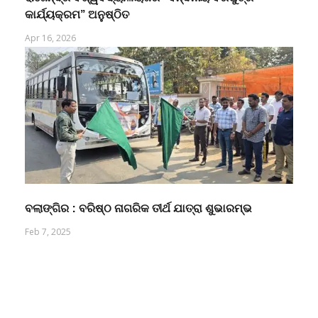
କାର୍ଯ୍ୟକ୍ରମ” ଅନୁଷ୍ଠିତ
Apr 16, 2026
ବଲାଙ୍ଗିର : ବରିଷ୍ଠ ନାଗରିକ ତୀର୍ଥ ଯାତ୍ରା ଶୁଭାରମ୍ଭ
Feb 7, 2025