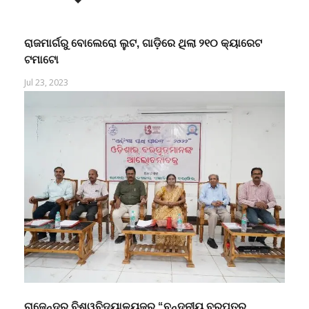
ରାଜମାର୍ଗରୁ ବୋଲେରୋ ଲୁଟ, ଗାଡ଼ିରେ ଥିଲା ୨୧୦ କ୍ୟାରେଟ
ଟମାଟୋ
Jul 23, 2023
ରାଜେନ୍ଦ୍ର ବିଶ୍ୱବିଦ୍ୟାଳୟଜର “ବନ୍ଦନୀୟ ବରପୁତ୍ର