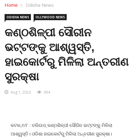
Home
Odisha News
ODISHA NEWS
OLLYWOOD NEWS
କଣ୍ଠଶିଳ୍ପୀ ସୌରୀନ
ଭଟ୍ଟଙ୍କୁ ଆଶ୍ୱସ୍ତି,
ହାଇକୋର୍ଟରୁ ମିଳିଲା ଅନ୍ତରୀଣ
ସୁରକ୍ଷା
Aug 1, 2023
934
କଟକ,୧/୮ : ବଲିଉଡ୍ କଣ୍ଠଶିଳ୍ପୀ ସୌରିନ ଭଟ୍ଟଙ୍କୁ ମିଳିଲା
ଆଶ୍ୱସ୍ତି। ଓଡିଶା ହାଇକୋର୍ଟରୁ ମିଳିଲା ଅନ୍ତରୀଣ ସୁରକ୍ଷା।