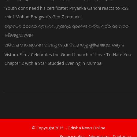
‘Youth don’t need his certificate’: Priyanka Gandhi reacts to RSS
chief Mohan Bhagwat’s Gen Z remarks
ହସ୍ତତନ୍ତ ଦିବସରେ ପ୍ରଧାନମନ୍ତ୍ରୀଙ୍କ ସ୍ବଦେଶୀ ବାର୍ତ୍ତା, ଗର୍ବର ସହ ପାଳନ
କରିବାକୁ ଆହ୍ବାନ
ଅଭିଆରା ଫାଉଣ୍ଡେସନ ପକ୍ଷରୁ ବନ୍ୟା ବିପନ୍ନଙ୍କୁ ଶୁଖିଲା ଖାଦ୍ୟ ବଣ୍ଟନ
Vistara Filmz Celebrates the Grand Launch of Love To Hate You:
Chapter 2 with a Star-Studded Evening in Mumbai
© Copyright 2015 - Odisha News Online
Privacy policy
Advertising
Contact us