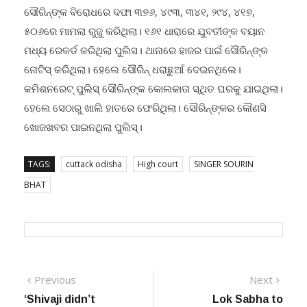
ସୌରିନ୍ଙ୍କ ବିରୋଧରେ ଦଫା ୩୭୬, ୪୯୩, ୩୪୧, ୨୯୪, ୪୧୭,
୫୦୬ରେ ମାମଲା ରୁଜୁ କରିଥିଲା। ୧୬୧ ଧାରାରେ ଯୁବତୀଙ୍କ ବୟାନ
ମଧ୍ୟ ରେକର୍ଡ କରିଥିଲା ପୁଲିସ। ଥାନାରେ ହାଜର ପାଇଁ ସୌରିନ୍ଙ୍କ
ନୋଟିସ୍ କରିଥିଲା। ହେଲେ ସୌରିନ୍ ଧରାଛୁଆଁ ଦେଇନଥିଲେ।
କମିଶନରେଟ୍ ପୁଲିସ୍ ସୌରିନ୍ଙ୍କ କୋଲକାତା ସ୍ଥିତ ଘରକୁ ଯାଇଥିଲା।
ହେଲେ ସେଠାରୁ ଖାଲି ହାତରେ ଫେରିଥିଲା। ସୌରିନ୍ଙ୍କର କୌଣସି
ଖୋଜଖବର ପାଇନଥିଲା ପୁଲିସ୍।
TAGS:
cuttack odisha
High court
SINGER SOURIN
BHAT
Post
Previous
Next
Previous
Next
post:
post:
‘Shivaji didn’t
Lok Sabha to
navigation