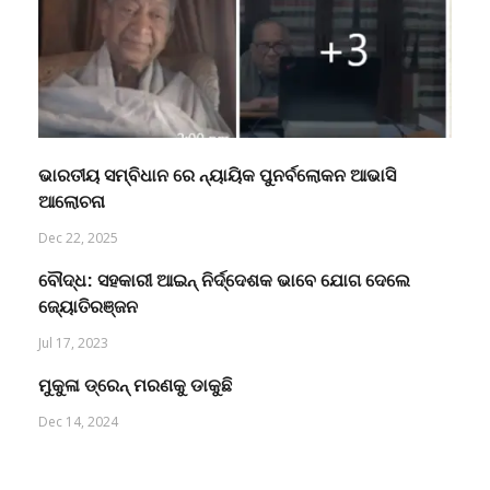
ଭାରତୀୟ ସମ୍ବିଧାନ ରେ ନ୍ୟାୟିକ ପୁନର୍ବଲୋକନ ଆଭାସି
ଆଲୋଚନା
Dec 22, 2025
ବୌଦ୍ଧ: ସହକାରୀ ଆଇନ୍ ନିର୍ଦ୍ଦେଶକ ଭାବେ ଯୋଗ ଦେଲେ
ଜ୍ୟୋତିରଞ୍ଜନ
Jul 17, 2023
ମୁକୁଳା ଡ୍ରେନ୍ ମରଣକୁ ଡାକୁଛି
Dec 14, 2024