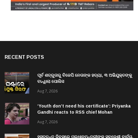
RECENT POSTS
ପୂର୍ବ ଶତ୍ରୁତାରୁ ବିଜେପି ନେତାଙ୍କ ହତ୍ୟା, ୩ ଅଭିଯୁକ୍ତଙ୍କୁ
ବାନ୍ଧିଲା ପୋଲିସ
Aug 7, 2026
‘Youth don’t need his certificate’: Priyanka
Gandhi reacts to RSS chief Mohan
Bhagwat’s Gen Z remarks
Aug 7, 2026
ହସ୍ତତନ୍ତ ଦିବସରେ ପ୍ରଧାନମନ୍ତ୍ରୀଙ୍କ ସ୍ବଦେଶୀ ବାର୍ତ୍ତା,