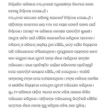
ନିର୍ଦ୍ଧାରିତ ତାରିଖରେ ତଦନ୍ତକାରୀ ଅଧିକାରୀଙ୍କ ନିକଟରେ ହାଜର
ହେବାକୁ ନିର୍ଦ୍ଦେଶ ଦେଇଛନ୍ତି।
ତଦନ୍ତରେ ସହଯୋଗ କରିବାକୁ ହାଇକୋର୍ଟ ନିର୍ଦ୍ଦେଶ ଦେଇଛନ୍ତି।
ପୀଡ଼ିତାଙ୍କ ଉଜଚଉର ଧାରା ୧୬୪ ରେ ବୟାନ ରେକର୍ଡ ଦାଖଲ ପାଇଁ
ନିର୍ଦ୍ଦେଶ। ଅଗଷ୍ଟ ୨୫ ତାରିଖରେ ମାମଲାର ପରବର୍ତ୍ତୀ ଶୁଣାଣୀ।
ଆଗୁଆ ଜାମିନ ପାଇଁ ସୌରିନ ହାଇକୋର୍ଟରେ କରିଥିଲେ ଆବେଦନ।
ବଲିଉଡ୍ ଓ ଓଲିଉଡ୍ ସକ୍ରିୟ ଥିବା ସୌରିନ୍ ଭଟ୍ଟ ଯୌନ ନିର‌୍ୟାତନା
ପରି ଅଭିଯୋଗରେ ଫସିଯାଇଥିଲେ। ମୁମ୍ୱାଇରେ ବ୍ୟାଙ୍କର ଭାବେ
କାମ କରୁଥିବା ଜଣେ ଯୁବତୀ ତାଙ୍କ ନାଁରେ ଆଣିଥିଲେ ସଙ୍ଗୀନ
ଅଭିଯୋଗ। ଜଣେ ପ୍ରତିଷ୍ଠିତ ଗାୟିକା କରିଦେବାର ପ୍ରତିଶ୍ରୁତି
ଦେଇ ପରବର୍ତ୍ତୀ ସମୟରେ ସୌରିନ୍ ଠକି ଦେଇଥିଲେ। ଏପରିକି
ତାଙ୍କଠାରୁ ଟଙ୍କା ନେଇ ଫେରାଉନଥିଲେ। ଟଙ୍କା ମାଗିଲେ ମାନସିକ
ଓ ଶାରୀରିକ ନିର‌୍ୟାତନା ଦେଉଥିବା ଯୁବତୀ ଅଭିଯୋଗ କରିଥିଲେ।
ଜୁନ୍ ୧୨ ତାରିଖରେ ପୀଡ଼ିତା ଏନେଇ କଟକ ମହିଳା ଥାନାରେ ଲିଖିତ
ଅଭିଯୋଗ କରିଥିଲେ। ପୀଡ଼ିତାଙ୍କ ଅଭିଯୋଗକୁ ଭିତ୍ତିକରି ସୌରିନ
ଭଟ୍ଟଙ୍କ ନାଁରେ ମାମଲା ରୁଜୁ କରିଥିଲା ମହିଳା ଥାନା ପୁଲିସ୍।