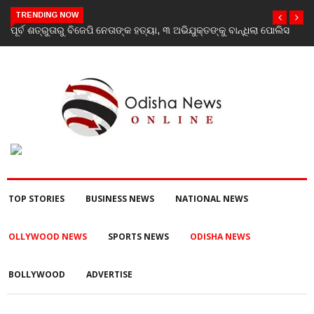
TRENDING NOW
ପୋଲିସ
‘Youth don’t need his certificate’: Priyanka Gandhi reacts to
RSS chief Mohan Bhagwat’s Gen Z remarks
TOP STORIES
BUSINESS NEWS
NATIONAL NEWS
OLLYWOOD NEWS
SPORTS NEWS
ODISHA NEWS
BOLLYWOOD
ADVERTISE