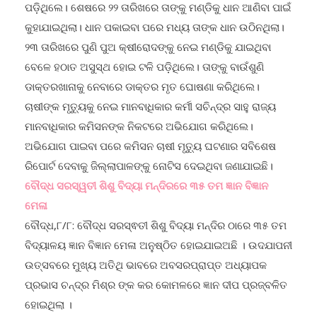
କୁହାଯାଇଥିଲା। ଧାନ ପକାଇବା ପରେ ମଧ୍ୟ ତାଙ୍କ ଧାନ ଉଠିନଥିଲା।
୨୩ ତାରିଖରେ ପୁଣି ପୁଅ କ୍ଷୀରୋଦଙ୍କୁ ନେଇ ମଣ୍ଡିକୁ ଯାଇଥିବା
ବେଳେ ହଠାତ ଅସୁସ୍ଥ ହୋଇ ଟଳି ପଡ଼ିଥିଲେ। ତାଙ୍କୁ ବାଉଁଶୁଣି
ଡାକ୍ତରଖାନାକୁ ନେବାରେ ଡାକ୍ତର ମୃତ ଘୋଷଣା କରିଥିଲେ।
ଚାଷୀଙ୍କ ମୃତ୍ୟୁକୁ ନେଇ ମାନବାଧିକାର କର୍ମୀ ସଚିନ୍ଦ୍ର ସାହୁ ରାଜ୍ୟ
ମାନବାଧିକାର କମିସନଙ୍କ ନିକଟରେ ଅଭିଯୋଗ କରିଥିଲେ।
ଅଭିଯୋଗ ପାଇବା ପରେ କମିସନ ଚାଷୀ ମୃତ୍ୟୁ ଘଟଣାର ସବିଶେଷ
ରିପୋର୍ଟ ଦେବାକୁ ଜିଲ୍ଲାପାଳଙ୍କୁ ନୋଟିସ ଦେଇଥିବା ଜଣାଯାଇଛି।
ବୌଦ୍ଧ ସରସ୍ୱତୀ ଶିଶୁ ବିଦ୍ୟା ମନ୍ଦିରରେ ୩୫ ତମ ଜ୍ଞାନ ବିଜ୍ଞାନ
ମେଳା
ବୌଦ୍ଧ,୮/୮: ବୌଦ୍ଧ ସରସ୍ଵତୀ ଶିଶୁ ବିଦ୍ୟା ମନ୍ଦିର ଠାରେ ୩୫ ତମ
ବିଦ୍ୟାଳୟ ଜ୍ଞାନ ବିଜ୍ଞାନ ମେଳା ଅନୁଷ୍ଠିତ ହୋଇଯାଇଅଛି । ଉଦଯାପନୀ
ଉତ୍ସବରେ ମୁଖ୍ୟ ଅତିଥି ଭାବରେ ଅବସରପ୍ରାପ୍ତ ଅଧ୍ୟାପକ
ପ୍ରଭାସ ଚନ୍ଦ୍ର ମିଶ୍ର ଙ୍କ କର କୋମଳରେ ଜ୍ଞାନ ଦୀପ ପ୍ରଜ୍ବଳିତ
ହୋଇଥିଲା ।
ଏହି ଉତ୍ସବରେ ବୌଦ୍ଧ ଜିଲ୍ଲା ପ୍ରମୁଖ କାର୍ତିକେଶ୍ୱର୍ ବେହେରା ,