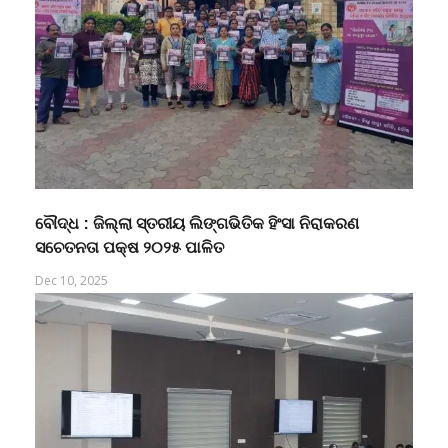
ବୌଦ୍ଧ : ଜିଲ୍ଲା ସ୍ତରୀୟ ଲିଙ୍ଗଭିତିକ ହିଂସା ନିରାକରଣ
ସଚେତନତା ପକ୍ଷ ୨୦୨୫ ପାଳିତ
Dec 10, 2025