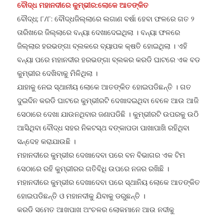
ବୌଦ୍ଧ; ୮/୮: ବୌଦ୍ଧଜିଲ୍ଲାରେ ଲଗାଣ ବର୍ଷା ହେବା ଫଳରେ ଗତ ୨
ତାରିଖରେ ଜିଲ୍ଲାରେ ବନ୍ୟା ଦେଖାଦେଇଥିଲା । ବନ୍ୟା ଫଳରେ
ଜିଲ୍ଲାର ହରଭଙ୍ଗା ବ୍ଲକରେ ବ୍ୟାପକ କ୍ଷତି ହୋଇଥିଲା । ଏହି
ବନ୍ୟା ପରେ ମହାନଦୀର ହରଭଙ୍ଗା ବ୍ଲକର କରଡି ଘାଟରେ ଏକ ବଡ
କୁମ୍ଭୀର ଦେଖିବାକୁ ମିଳିଥିଲା ।
ଯାହାକୁ ନେଇ ସ୍ଥାନୀୟ ଲୋକେ ଆତଙ୍କିତ ହୋଇପଡିଛନ୍ତି । ଗତ
ଦୁଇଦିନ କରଡି ଘାଟରେ କୁମ୍ଭୀରଟି ଦେଖାଦଇଥିବା ବେଳେ ଆଉ ଆଜି
ସେଠାରେ ଦେଖା ଯାଉନଥିବାର ଜଣାପଡିଛି । କୁମ୍ଭୀରଟି ଉପରକୁ ଉଠି
ଆସିଥିବା ବୌଦ୍ଧ ସହର ନିକଟସ୍ଥ ବଙ୍କାପଡା ପାଖାପାଖି ରହିଥିବା
ସନ୍ଦେହ କରାଯାଉଛି ।
ମହାନଦୀରେ କୁମ୍ଭୀର ଦେଖାଦେବା ପରେ ବନ ବିଭାଗର ଏକ ଟିମ
ସେଠାରେ ରହି କୁମ୍ଭୀରର ଗତିବିଧି ଉପରେ ନଜର ରଖିଛି ।
ମହାନଦୀରେ କୁମ୍ଭୀର ଦେଖାଦେବା ପରେ ସ୍ଥାନିୟ ଲୋକେ ଆତଙ୍କିତ
ହୋଇପଡିଛନ୍ତି ଓ ମହାନଦୀକୁ ଯିବାକୁ ଡରୁଛନ୍ତି ।
କରଡି ସମେତ ଆଖପାଖ ଅଂଚଳର ଲୋକମାନେ ଆଉ ନଦୀକୁ
ଯାଉନାହାନ୍ତି । ହେଲେ ଗୋରୁଗାଈମାନେ ନଦୀକୁ ଚାଲିଯାଉଥିବାର