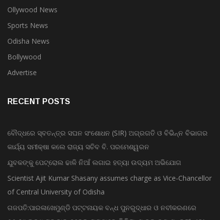
Sports News
Odisha News
Bollywood
Advertise
RECENT POSTS
ବୌଦ୍ଧରେ ସ୍ବତନ୍ତ୍ର ସଘନ ସଂଶୋଧନ (SIR) ଅଗ୍ରଗତି ଓ ବିଭିନ୍ନ ବିଭାଗର
କାର୍ଯ୍ୟ ସମୀକ୍ଷା କଲେ ରାଜ୍ୟ ସଚିବ ବି. ପରମେଶ୍ୱରନ
ଯୁବକଙ୍କୁ ପେଟ୍ରୋଲ ଢାଳି ନିଆଁ ଲଗାଇ ହତ୍ୟା ଉଦ୍ୟମ ଅଭିଯୋଗ
Scientist Ajit Kumar Shasany assumes charge as Vice-Chancellor
of Central University of Odisha
ଗଜପତି:ପାରଳାଖେମୁଣ୍ଡି ପଟ୍ଟନାୟକ ବନ୍ଧ ପୁନରୁଦ୍ଧାର ଓ ନବୀକରଣରେ
୫୫.୬୯ ଲକ୍ଷ ଟଙ୍କାର ଠକେଇ ଘଟଣାରେ ଭିଜିଲାନ୍ସ ଦୁଇ ଜଣ ଯନ୍ତ୍ରୀ ଏବଂ