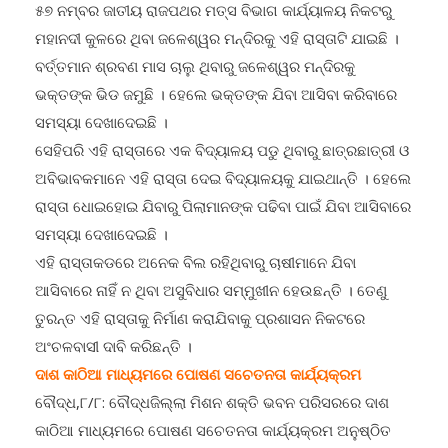
ମହାନଦୀ କୁଳରେ ଥିବା ଜଳେଶ୍ୱର ମନ୍ଦିରକୁ ଏହି ରାସ୍ତାଟି ଯାଇଛି ।
ବର୍ତ୍ତମାନ ଶ୍ରବଣ ମାସ ଚାଲୁ ଥିବାରୁ ଜଳେଶ୍ୱର ମନ୍ଦିରକୁ
ଭକ୍ତଙ୍କ ଭିଡ ଜମୁଛି । ହେଲେ ଭକ୍ତଙ୍କ ଯିବା ଆସିବା କରିବାରେ
ସମସ୍ୟା ଦେଖାଦେଇଛି ।
ସେହିପରି ଏହି ରାସ୍ତାରେ ଏକ ବିଦ୍ୟାଳୟ ପଡୁ ଥିବାରୁ ଛାତ୍ରଛାତ୍ରୀ ଓ
ଅବିଭାବକମାନେ ଏହି ରାସ୍ତା ଦେଇ ବିଦ୍ୟାଳୟକୁ ଯାଇଥାନ୍ତି । ହେଲେ
ରାସ୍ତା ଧୋଇହୋଇ ଯିବାରୁ ପିଲାମାନଙ୍କ ପଢିବା ପାଇଁ ଯିବା ଆସିବାରେ
ସମସ୍ୟା ଦେଖାଦେଇଛି ।
ଏହି ରାସ୍ତାକଡରେ ଅନେକ ବିଲ ରହିଥିବାରୁ ଚାଷୀମାନେ ଯିବା
ଆସିବାରେ ନାହିଁ ନ ଥିବା ଅସୁବିଧାର ସମ୍ମୁଖୀନ ହେଉଛନ୍ତି । ତେଣୁ
ତୁରନ୍ତ ଏହି ରାସ୍ତାକୁ ନିର୍ମାଣ କରାଯିବାକୁ ପ୍ରଶାସନ ନିକଟରେ
ଅଂଚଳବାସୀ ଦାବି କରିଛନ୍ତି ।
ଦାଶ କାଠିଆ ମାଧ୍ୟମରେ ପୋଷଣ ସଚେତନତା କାର୍ଯ୍ୟକ୍ରମ
ବୌଦ୍ଧ,୮/୮: ବୌଦ୍ଧଜିଲ୍ଲା ମିଶନ ଶକ୍ତି ଭବନ ପରିସରରେ ଦାଶ
କାଠିଆ ମାଧ୍ୟମରେ ପୋଷଣ ସଚେତନତା କାର୍ଯ୍ୟକ୍ରମ ଅନୁଷ୍ଠିତ
ହୋଇଯାଇଛି । କାର୍ଯ୍ୟକ୍ରମକୁ ସିଡିପିଓ ମୀନତି ଦେଓ ଉଦଘାଟନ