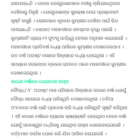
ଦେଖିବାକୁ ମିଳୁଛି । ଗୋରୁଗାଈଙ୍କ ସୁରକ୍ଷା ନେଇ ପ୍ରଶ୍ନବାଚୀ
ସୃଷ୍ଟି କରୁଛି । ଲୋକମାନେ କୂଳରେ କୁମ୍ଭୀର ଦେଖିବା ପାଇଁ ଭିଡ
ଜମାଇଛନ୍ତି । ସେପଟେ ମହାନଦୀରେ ଜଳସ୍ତର ବୃଦ୍ଧି ପାଉଛି ।
କୁମ୍ଭୀରଟି ପ୍ରାୟ ୧୨ ଫୁଟରୁ ଉର୍ଦ୍ଧ୍ୱ ହେବାର ଅନୁମାନ କରାଯାଉଛି ।
ମହାନଦୀରେ ପ୍ରତିବର୍ଷ ବନ୍ୟା ଆସିଲେ କୁମ୍ଭୀର ଦେଖାଦେଇଥାଏ ।
ଗତ ବର୍ଷ ଅଗଷ୍ଟ ମାସରେ ଜିଲ୍ଲାରେ ବନ୍ୟା ହୋଇଥିଲା । ଏହି
ସମୟରେ ହରଭଙ୍ଗା ବ୍ଲକର ରାମଗଡ ଠାରେ ମହାନଦୀରେ କୁମ୍ଭୀର
ଦେଖାଦେଇଥିଲା ।
ଲଗାଣ ବର୍ଷାରେ ଧୋଇଗଲା ରାସ୍ତା
ବୌଦ୍ଧ,୮/୮: ଅଗଷ୍ଟ ମାସ ପହିଲାରେ ଜିଲ୍ଲାରେ ଲଗାଣ ବର୍ଷା ଯୋଗୁଁ
ବୌଦ୍ଧ ସହରରେ ବନ୍ୟା ପରିସ୍ଥିତି ଦେଖାଦେଇଥିଲା । ତଳିଆ
ଅଂଚଳରେ ବର୍ଷା ପାଣି ପ୍ରବେଶ କରି ବନ୍ୟା ପରିସ୍ଥିତି ସୃଷ୍ଟି କରିଥିଲା
। ଏହି ଲଗାଣ ବର୍ଷାରେ ବ୍ୟାପକ କ୍ଷୟକ୍ଷତି ହୋଇଥିବା ବେଳେ ବର୍ଷା
ଯୋଗୁଁ ଜଳେଶ୍ୱର ମନ୍ଦିରକୁ ଯାଇଥିବା ରାସ୍ତା ଧୋଇହୋଇଯାଇଛି ।
ବର୍ତ୍ତମାନ ବାଉଁଶ ପୋଲ କରି ଯିବା ଆସିବା କରାଯାଉଛି ।
୫୭ ନମ୍ବର ଜାତୀୟ ରାଜପଥର ମତ୍ସ ବିଭାଗ କାର୍ଯ୍ୟାଳୟ ନିକଟରୁ