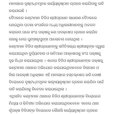
କରାଯାଇଛି ।
ବୈଠକରେ କଣ୍ଟାମାଳ ବିଡିଓ ଶ୍ରୀପ୍ରଧାନ ସାଧାରଣ ବୈଠକରେ
ହୋଇଥିବା ଘଟଣା ସଂପର୍କରେ ଅନ୍ୟ ଅଧିକାରୀମାନଙ୍କୁ ଅବଗତ
କରାଇବା ପରେ ସଂଘ ପକ୍ଷରୁ କଣ ପଦକ୍ଷେପ ଗ୍ରହଣ କରାଯିବ
ତାହାକୁ ନେଇ ପୁଙ୍ଖାନୁପୁଙ୍ଖ ଆଲୋଚନା ହୋଇଥିଲା ।
କଣ୍ଟାମାଳ ବିଡିଓ ଶ୍ରୀପ୍ରଧାନଙ୍କୁ ସମିତିସଭ୍ୟ ଶ୍ରୀସାହୁଙ୍କ ଦ୍ୱାରା
କରାଯାଇଥିବା ଦୁର୍ବ୍ୟବହାର ଓ ଜାତିଆଣ ଆକ୍ଷେପକୁ ସଂଘ ପକ୍ଷରୁ
ଦୃଢ ନିନ୍ଦା କରାଯାଇଥିଲା । ଏନେଇ ବିଡିଓ ଶ୍ରୀପ୍ରଧାନଙ୍କ ପକ୍ଷରୁ
କଣ୍ଟାମାଳ ଥାନାରେ ଅଭିଯୋଗ କରାଯାଇଥିବାବେଳେ ଜିଲାପାଳ ଓ
ଜିଲା ଆରକ୍ଷୀ ଅଧିକ୍ଷକ ଏହି ମାମଲାରେ ହସ୍ତକ୍ଷେପ କରି ଦୋଷୀ
ବିରୋଧରେ ଦୃଷ୍ଟାନ୍ତମୂଳକ କାର‌୍ୟ୍ୟାନୁଷ୍ଠାନ ଗ୍ରହଣ କରାଯିବା ପାଇଁ
ଦାବି କରାଯିବାକୁ ନିବେଦନ କରାଯାଇଥିଲା ।
ଏଥିସହିତ କଣ୍ଟାମାଳ ଥାନାରେ ବିଡିଓ ଶ୍ରୀପ୍ରଧାନଙ୍କ ବିରୋଧରେ
ମିଥ୍ୟା ଓ ଭିତିହୀନ ଅଭିଯୋଗ କରାଯାଇଥିବାବେଳେ ଏନେଇ ଥାନା
ର୍କୃପକ୍ଷ ବିଡିଓଙ୍କ ବିରୋଧରେ କୌଣସି କାର୍ଯ୍ୟାନୁଷ୍ଠାନ ଗ୍ରହଣ
ନକରିବାକୁ ଅନୁରୋଧ କରାଯାଇଥିଲା । ଘଟଣା ସଂପର୍କରେ ଓଡ଼ିଶା