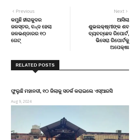
Post
Previous
Next
Previous
Next
post:
post:
କମୁଛି ହୀରାକୁଦର
ଆସିଲା
navigation
ଜଳସ୍ତର, ବନ୍ଦ ହେଲା
ଶୁଭଲକ୍ଷ୍ମୀଙ୍କ ଶବ
ଜଳଭଣ୍ଡାରର ୧୦
ବ୍ୟବଚ୍ଛେଦ ରିପୋର୍ଟ,
ଗେଟ୍
ଭିସେରା ରିପୋର୍ଟକୁ
ଅପେକ୍ଷା
RELATED POSTS
ଫୁଲୁଛି ମହାନଦୀ, ୧୦ ଜିଲାକୁ ସତର୍କ କରାଇଲେ ଏସ୍‌ଆରସି
Aug 9, 2024