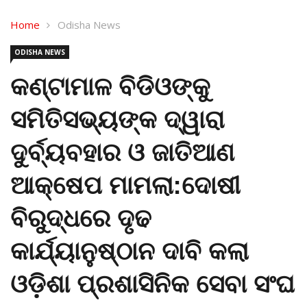
Home
Odisha News
ODISHA NEWS
କଣ୍ଟାମାଳ ବିଡିଓଙ୍କୁ
ସମିତିସଭ୍ୟଙ୍କ ଦ୍ୱାରା
ଦୁର୍ବ୍ୟବହାର ଓ ଜାତିଆଣ
ଆକ୍ଷେପ ମାମଲା:ଦୋଷୀ
ବିରୁଦ୍ଧରେ ଦୃଢ
କାର୍ଯ୍ୟାନୁଷ୍ଠାନ ଦାବି କଲା
ଓଡ଼ିଶା ପ୍ରଶାସିନିକ ସେବା ସଂଘ
Aug 8, 2023
597