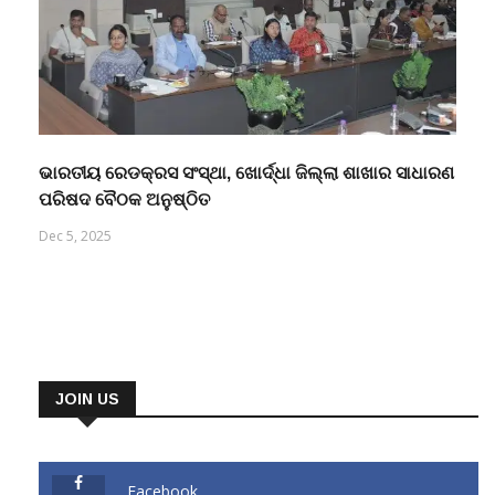
ଭାରତୀୟ ରେଡକ୍ରସ ସଂସ୍ଥା, ଖୋର୍ଦ୍ଧା ଜିଲ୍ଲା ଶାଖାର ସାଧାରଣ
ପରିଷଦ ବୈଠକ ଅନୁଷ୍ଠିତ
Dec 5, 2025
JOIN US
Facebook