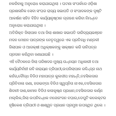
ପ୍ରଶାସନିକ ସେବା ସଂଘର ରାଜ୍ୟ ସଭାପତି ଓ ସଂପାଦକଙ୍କ ଦୃଷ୍ଟି
ଆକର୍ଷଣ ସହିତ ବିହିତ କାର୍ଯ୍ୟାନୁଷ୍ଠାନ ଗ୍ରହଣ କରିବା ନିମନ୍ତେ
ଅନୁରୋଧ କରାଯାଇଥିଲା ।
ଅତିରିକ୍ତ ଜିଲାପାଳ ତଥା ଜିଲା ଶାଖାର ସଭାପତି ଦାରିଦ୍ର‌୍ୟଭଞ୍ଜନ
ମଦନ ମୋହନ ପାତ୍ରଙ୍କ ନେତୃତ୍ୱରେ ଏକ ପ୍ରତିନଧି ମଣ୍ଡଳୀ
ଜିଲାପାଳ ଓ ଆରକ୍ଷୀ ଅଧିକ୍ଷକଙ୍କୁ ସାକ୍ଷାତ କରି ଦାବିପତ୍ର
ପ୍ରଦାନ କରିଥିବା ଜଣାଯାଇଛି ।
ଏହି ବୈଠକରେ ଜିଲା ପରିଷଦର ମୁଖ୍ୟ ଉନ୍ନୟନ ଅଧିକାରୀ ତଥା
କାର୍ଯ୍ୟନିର୍ବାହୀ ରବି ନାରାୟଣ ତ୍ରିପାଠୀ,ଉପଜିଲାପାଳ ରବିନ୍ଦ୍ର ନାଥ
କହଁର,ବୌଦ୍ଧ ବିଡିଓ ମହାପାତ୍ର କୁଲଦୀପ ମହାନ୍ତି,ତହସିଲଦାର
ପ୍ରିତିବାଳା ରଣା, ହରଭଙ୍ଗା ବିଡିଓ ସ୍ୱପ୍ନିତା ନାଏକ,ତହସିଲଦାର
ଶିବାନୀ ଦାଶ,କାମାଳ ବିଡିଓ କଳାକୃଷ୍ଣ ପ୍ରଧାନ,ତହସିଲଦାର କର୍ଣ୍ଣ
ମଲ୍ଲିକ,ଜିଲା ଉପନିବନ୍ଧକ ମନୋରଂଜନ ବଘାର,ଡେପୁଟି କଲେକ୍ଟର
ହୃଷିକେଶ ତ୍ରିପାଠୀ ଓ ଶାଶ୍ୱତ ପ୍ରଧାନ ପ୍ରମୁଖ ଉପସ୍ଥିତ ଥିଲେ ।
ବୌଦ୍ଧ ମହାନଦୀରେ କୁମ୍ଭୀର:ଲୋକେ ଆତଙ୍କିତ