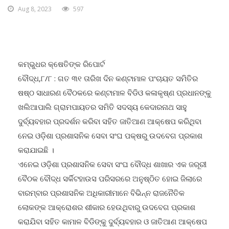
କମ୍ଭୁଧର କ୍ଷେତିଙ୍କ ରିପୋର୍ଟ
ବୌଦ୍ଧ,୮/୮ : ଗତ ୩୧ ତାରିଖ ଦିନ କଣ୍ଟାମାଳ ପଂଚାୟତ ସମିତିର
ଷଷ୍ଠ ସାଧାରଣ ବୈଠକରେ କଣ୍ଟାମାଳ ବିଡିଓ କଳାକୃଷ୍ଣ ପ୍ରଧାନଙ୍କୁ
ଖଲିଆପାଲି ଗ୍ରାମପାୟତର ସମିତି ସଦସ୍ୟ କେଦାରନାଥ ସାହୁ
ଦୁର୍ବ୍ୟବହାର ପ୍ରଦର୍ଶନ କରିବା ସହିତ ଜାତିଆଣ ଆକ୍ଷେପ କରିଥିବା
ନେଇ ଓଡ଼ିଶା ପ୍ରଶାସନିକ ସେବା ସଂଘ ପକ୍ଷରୁ ଉଦବେଗ ପ୍ରକାଶ
କରାଯାଇଛି ।
ଏନେଇ ଓଡ଼ିଶା ପ୍ରଶାସନିକ ସେବା ସଂଘ ବୌଦ୍ଧ ଶାଖାର ଏକ ଜରୂରୀ
ବୈଠକ ବୌଦ୍ଧ ସର୍କିଟହାଉସ ପରିସରରେ ଅନୁଷ୍ଠିତ ହୋଇ ଜିଲାରେ
ବାରମ୍ବାର ପ୍ରଶାସନିକ ଅଧିକାରୀମାନେ ବିଭିନ୍ନ ରାଜନୈତିକ
ଲୋକଙ୍କ ଆକ୍ରୋଶର ଶୀକାର ହେଉଥିବାରୁ ଉଦବେଗ ପ୍ରକାଶ
କରାଯିବା ସହିତ କାମାଳ ବିଡିଙ୍କୁ ଦୁର୍ବ୍ୟବହାର ଓ ଜାତିଆଣ ଆକ୍ଷେପ
ମାମଲାରେ ଦୃଷ୍ଟାନ୍ତମୂଳକ କାର୍ଯ୍ୟାନୁଷ୍ଠାନ ଗ୍ରହଣ କରାଯିବାକୁ ଦାବି