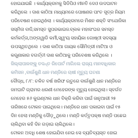
କରିଥିଲେ । ଦାଶ କାଠିଆ ମାଧ୍ୟମରେ ପୋଷଣର ପାଂଚ ସୂତ୍ର ନିୟମ
ପରିବେଷଣ ହୋଇଥିôଲା । କାର୍ଯ୍ୟକ୍ରମରେ ମିଶନ ଶକ୍ତି ସଂଯୋଜିକା
ସସ୍ମିତା ବାଦି,ସମସ୍ତ ସୁପରଭାଇଜ.ବ୍ଲକ ମହାସଂଘର ସମସ୍ତ
କର୍ମକର୍ତ୍ତା,ଅଙ୍ଗୱାଡି କର୍ମୀ,ସ୍ୱଂୟ ସହାୟିକା ଗୋଷ୍ଠୀ ସଦସ୍ୟା
ଉପସ୍ଥିତଥିଲେ । ଦାଶ କାଠିଆ ଗାୟକ ସୌମିତ୍ରୀ ମାଟିଆ ଓ
କରୁଣାକାର ବଗର୍ତ୍ତୀ ଦାଶ କାଠିଆକୁ ପରିବେଶଷ କରିଥିଲେ ।
ଜିଲ୍ଲାପାଳଙ୍କୁ ତଦନ୍ତ ରିପୋର୍ଟ ମାଗିଲେ ରାଜ୍ୟ ମାନବାଧିକାର
କମିସନ ,ବାଉଁଶୁଣି ଧାନ ମଣ୍ଡିରେ ଚାଷୀ ମୃତ୍ୟୁ ଘଟଣା
ବୌଦ୍ଧ, ୮/୮: ଚଳିତ ବର୍ଷ ଖରିଫ ଋତୁରେ ବାଉଁଶୁଣି ଧାନ ମଣ୍ଡିରେ
ଜମଘାଟି ଗ୍ରାମର ଧରଣୀ ମେହେରଙ୍କ ମୃତ୍ୟୁ ହୋଇଥିଲା। ସ୍ବର୍ଗତ
ମେହେର ୫୬ କୁଇଣ୍ଟାଲ ଧାନ ବିକ୍ରି କରିବା ପାଇଁ ଜାନୁଆରୀ ୨୫
ତାରିଖରେ ଟୋକନ ପାଇଥିଲେ। ମଣ୍ଡିରେ ଧାନ ପକାଇବା ପାଇଁ ୧୫
ଦିନ ହେଲା ମଣ୍ଡିକୁ ଦୌଡ଼ୁଥିଲେ। ମଣ୍ଡି କର୍ତ୍ତୃପକ୍ଷ ମଣ୍ଡି ପଛେଇ
ଚାଲିଥିବା କହି ଦିନ ଗଡ଼ାଇ ଚାଲିଥିଲେ।
ଟୋକନ ଅବଧି ଶେଷ ହୋଇଯିବା ନେଇ ସେ ବ୍ୟତିବ୍ୟସ୍ତ ହୋଇ
ପଡ଼ିଥିଲେ। ଶେଷରେ ୨୨ ତାରିଖରେ ତାଙ୍କୁ ମଣ୍ଡିକୁ ଧାନ ଆଣିବା ପାଇଁ