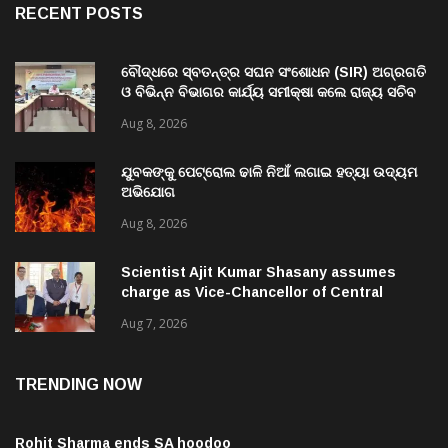
ବୌଦ୍ଧରେ ସ୍ବତନ୍ତ୍ର ସଘନ ସଂଶୋଧନ (SIR) ଅଗ୍ରଗତି
ଓ ବିଭିନ୍ନ ବିଭାଗର କାର୍ଯ୍ୟ ସମୀକ୍ଷା କଲେ ରାଜ୍ୟ ସଚିବ
ବି. ପରମେଶ୍ୱରନ
Aug 8, 2026
ଯୁବକଙ୍କୁ ପେଟ୍ରୋଲ ଢାଳି ନିଆଁ ଲଗାଇ ହତ୍ୟା ଉଦ୍ୟମ
ଅଭିଯୋଗ
Aug 8, 2026
Scientist Ajit Kumar Shasany assumes
charge as Vice-Chancellor of Central
University of Odisha
Aug 7, 2026
TRENDING NOW
Rohit Sharma ends SA hoodoo