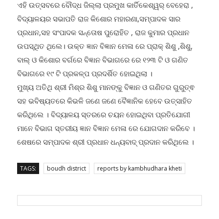
ବିଦ୍ୟାଳୟର ସଭାପତି ରାଜ କିଶୋର ମହାରଣା,ସମ୍ପାଦକ ସାର
ପ୍ରଧାନ,ସହ ସଂପାଦକ ସନ୍ତୋଷ ପୁରୋହିତ , ରାଜ କୁମାର ପ୍ରଧାନ
ଉପସ୍ଥିତ ଥିଲେ। ଉକ୍ତ ଜ୍ଞାନ ବିଜ୍ଞାନ ମେଳା ରେ ପ୍ରାକ୍ ଶିଶୁ ,ଶିଶୁ,
ବାଲ୍ ଓ କିଶୋର ବର୍ଗରେ ବିଜ୍ଞାନ ବିଭାଗରେ ରେ ୧୨୩ ଟି ଓ ଗଣିତ
ବିଭାଗରେ ୧୯ ଟି ପ୍ରକଳ୍ପ ପ୍ରଦର୍ଶିତ ହୋଇଥିଲା ।
ମୁଖ୍ୟ ଅତିଥି ଶ୍ରୀ ମିଶ୍ର ଶିଶୁ ମାନଙ୍କୁ ବିଜ୍ଞାନ ଓ ଗଣିତର ଗୁରୁତ୍ଵ
ସହ ଭବିଷ୍ୟତରେ କିଭଳି ଜଣେ ଜଣେ ବୈଜ୍ଞାନିକ ହେବେ ଉତ୍ସାହିତ
କରିଥିଲେ । ବିଦ୍ୟାଳୟ ସ୍ତରରେ ଚୟନ ହୋଇଥିବା ପ୍ରତିଯୋଗୀ
ମାନେ ବିଭାଗ ସ୍ତରୀୟ ଜ୍ଞାନ ବିଜ୍ଞାନ ମେଳା ରେ ଯୋଗଦାନ କରିବେ ।
ଶେଷରେ ସମ୍ପାଦକ ଶ୍ରୀ ପ୍ରଧାନ ଧନ୍ୟବାଦ୍ ପ୍ରଦାନ କରିଥିଲେ ।
TAGS:
boudh district
reports by kambhudhara kheti