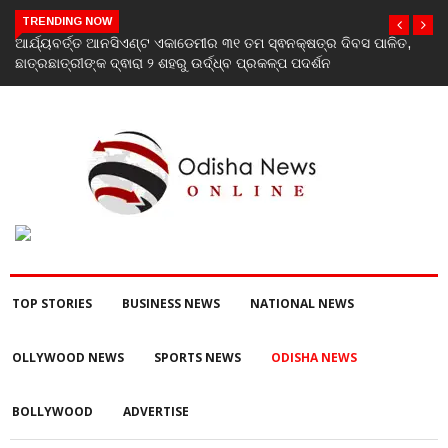
TRENDING NOW
,
AGM Housing Group &Harshpriya Group Launch ‘QALA’ – A
Landmark Luxury Residential Development in Bhubaneswar
TOP STORIES
BUSINESS NEWS
NATIONAL NEWS
OLLYWOOD NEWS
SPORTS NEWS
ODISHA NEWS
BOLLYWOOD
ADVERTISE