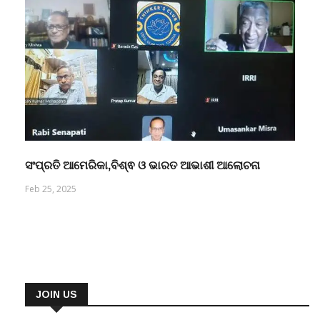
ସଂପ୍ରତି ଆମେରିକା,ବିଶ୍ଵ ଓ ଭାରତ ଆଭାଶୀ ଆଲୋଚନା
Feb 25, 2025
JOIN US