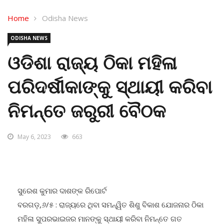
Home
Odisha News
ODISHA NEWS
ଓଡିଶା ରାଜ୍ୟ ଠିକା ମହିଳା
ପରିଦର୍ଷୀକାଙ୍କୁ ସ୍ଥାୟୀ କରିବା
ନିମନ୍ତେ ଜରୁରୀ ବୈଠକ
May 6, 2023
663
ସୁରେଶ କୁମାର ଦାଶଙ୍କ ରିପୋର୍ଟ
ବରଗଡ଼,୬/୫ : ରାଜ୍ୟରେ ଥିବା ସମନ୍ୱିତ ଶିଶୁ ବିକାଶ ଯୋଜନାର ଠିକା
ମହିଳା ସୁପରଭାଇଜର ମାନଙ୍କୁ ସ୍ଥାୟୀ କରିବା ନିମନ୍ତେ ଗତ