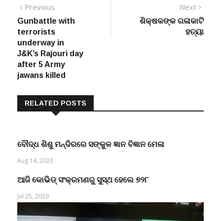
Post
Previous
Next
Previous
Next
post:
post:
Gunbattle with
ଶିକ୍ଷକଙ୍କ ଗଳାକାଟି
navigation
terrorists
ହତ୍ୟା
underway in
J&K’s Rajouri day
after 5 Army
jawans killed
RELATED POSTS
ବୌଦ୍ଧ ଶିଶୁ ମନ୍ଦିରରେ ସଙ୍କୁଳ ଜ୍ଞାନ ବିଜ୍ଞାନ ମେଳା
Aug 14, 2023
ଆଜି କୋଭିଡ୍ ସଂକ୍ରମଣରୁ ସୁସ୍ଥ ହେଲେ ୭୨୮
Jul 25, 2020