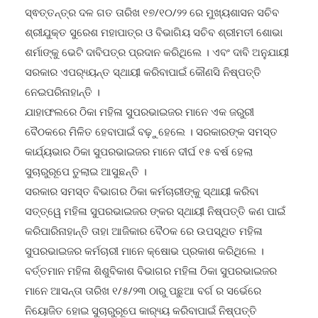
ସ୍ଵତ୍ତନ୍ତ୍ର ଦଳ ଗତ ତାରିଖ ୧୭/୧୦/୨୨ ରେ ମୁଖ୍ୟଶାସନ ସଚିବ
ଶ୍ରୀଯୁକ୍ତ ସୁରେଶ ମହାପାତ୍ର ଓ ବିଭାଗିୟ ସଚିବ ଶ୍ରୀମତୀ ଶୋଭା
ଶର୍ମାଙ୍କୁ ଭେଟି ଦାବିପତ୍ର ପ୍ରଦାନ କରିଥିଲେ । ଏବଂ ଦାବି ଅନୁଯାୟୀ
ସରକାର ଏପର‌୍ୟ୍ୟନ୍ତ ସ୍ଥାୟୀ କରିବାପାଇଁ କୌଣସି ନିଷ୍ପତ୍ତି
ନେଇପରିନାହାନ୍ତି ।
ଯାହାଫଲରେ ଠିକା ମହିଳା ସୁପରଭାଇଜର ମାନେ ଏକ ଜରୁରୀ
ବୈଠକରେ ମିଳିତ ହେବାପାଇଁ ବଢ଼ୁହେଲେ । ସରକାରଙ୍କ ସମସ୍ତ
କାର୍ଯ୍ୟଭାର ଠିକା ସୁପରଭାଇଜର ମାନେ ଦୀର୍ଘ ୧୫ ବର୍ଷ ହେଲା
ସୁଚାରୁରୂପେ ତୁଲାଇ ଆସୁଛନ୍ତି ।
ସରକାର ସମସ୍ତ ବିଭାଗର ଠିକା କର୍ମଚାରୀଙ୍କୁ ସ୍ଥାୟୀ କରିବା
ସତ୍ତ୍ୱେ ମହିଳା ସୁପରଭାଇଜର ଙ୍କର ସ୍ଥାୟୀ ନିଷ୍ପତ୍ତି କଣ ପାଇଁ
କରିପାରିନାହାନ୍ତି ତାହା ଆଜିକାର ବୈଠକ ରେ ଉପସ୍ଥିତ ମହିଳା
ସୁପରଭାଇଜର କର୍ମଚାରୀ ମାନେ କ୍ଷୋଭ ପ୍ରକାଶ କରିଥିଲେ ।
ବର୍ତ୍ତମାନ ମହିଳା ଶିଶୁବିକାଶ ବିଭାଗର ମହିଳା ଠିକା ସୁପରଭାଇଜର
ମାନେ ଆସନ୍ତା ତାରିଖ ୧/୫/୨୩ ଠାରୁ ପଛୁଆ ବର୍ଗ ର ସର୍ଭେରେ
ନିୟୋଜିତ ହୋଇ ସୁଚାରୁରୂପେ କାର‌୍ୟ୍ୟ କରିବାପାଇଁ ନିଷ୍ପତ୍ତି