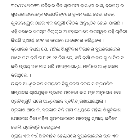
୩୦/୦୪/୨୦୨୩ ରବିବାର ଦିନ ଶ୍ରୀମତୀ ବାସନ୍ତୀ ଦାଶ, ବରଗଡ଼ ର
ସୁପରଭାଇଜରଙ୍କ ସଭାପତିତ୍ବରେ ବୁଳନ ଭାଇ ସେବା ଭବନ,
ଭୁବନେଶ୍ୱର ଠାରେ ଏକ ଜରୁରୀ ବୈଠକ ଅନୁଷ୍ଠିତ ହୋଇ ଯାଇଛି ।
ଏହି ସଭାରେ ସମସ୍ତ ଜିଲ୍ଲାର ଆବହାକମାନେ ଉପସ୍ଥିତ ରହି ଚାକିରୀ
କିପରି ସ୍ଥାୟୀ ହେବ ତା ଉପରେ ଆଲୋଚନା କରିଥିଲେ ।
କ୍ଷୋଭର ବିଷୟ ଯେ, ମହିଳା ଶିଶୁବିକଶ ବିଭାଗର ସୁପରଭାଇଜର
ମାନେ ଗତ ବର୍ଷ ତା ୮.୧୧.୨୧ ରିଖ ରେ, ଝଡି ବର୍ଷା କାକର କୁ ଖାତିର ନ
କରି ପ୍ରାୟ ଏକ ମାସ ଧରି ମହାତ୍ମାଗାନ୍ଧୀ ମାର୍ଗରେ ଆନ୍ଦୋଳନ
କରିଥିଲେ ।
ଉକ୍ତ ଆନ୍ଦୋଳନ ସମୟରେ ବିଜୁ ଜନତା ଦଳର ସାଙ୍ଗଠନିକ
ସମ୍ପାଦକ ଶ୍ରୀଯୁକ୍ତ ପ୍ରଣବ ପ୍ରକାଶ ଦାସ ଙ୍କ ଅନୁରୋଧ ତଥା
ପ୍ରତିଶ୍ରୁତି ପରେ ଆନ୍ଦୋଳନ ସ୍ତଗିତ୍ ରଖାଯାଇଥିଲା ।
ପ୍ରକାଶ ଥାଉ କି, ସରକାର ତିନି ମାସ ମଧ୍ୟରେ ମହିଳା ଶିଶୁବିକାଶ
ଯୋଜନାର ଠିକା ମହିଳା ସୁପରଭାଇଜର ମାନଙ୍କୁ ସ୍ଥାୟୀ କରିବେ
ବୋଲି ପ୍ରତିଶୃତି ଦେଇଥିଲେ ।
ପ୍ରାୟ ଏକ ବର୍ଷ ଅତିବାହିତ ହେଲାପରେ ସୁପରଭାଇଜର ଙ୍କ ଏକ