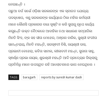
ନେଇଛନ୍ତି ।
ପଛୁଆ ବର୍ଗ ସର୍ଭେ ଓଡ଼ିଶା ସରକାରଙ୍କ ଏକ ସ୍ବାଗତ ଯୋଗ୍ୟ
ପଦକ୍ଷେପ, ଏଣୁ ସରକାରଙ୍କ କାର୍ଯ୍ୟରେ ଠିକା ମହିଳା କର୍ମଚାରୀ
ମାନେ କୌଣସି ପ୍ରକାରର ବାଧା ସୃଷ୍ଟି ନ କରି ସୁଚାରୁ ରୂପେ କାର୍ଯ୍ୟ
କରୁଛନ୍ତି ଉକ୍ତ ବୈଠକରେ ଆବାହିକା ତଥା ସାଧାରଣ ସମ୍ପାଦିକା
ମିନତି ସିଂହ, ଙ୍କ ସହ ସୀତା ମେହେର, ଅଞ୍ଜନା ବାରିକ, ସୁଶ୍ରୀ ସଂଗୀତା
ସାମନ୍ତରାୟ, ମିନତି ମହାନ୍ତି, ସରସ୍ଵତୀ ବିଶି, ଜୟଶ୍ରୀ ଦାସ,
ପ୍ରଭାତୀ ବେହେରା, କବିତା ସାମଲ, ଲୀଳାବତୀ ମହନ୍ତ, ସୁଜାତା ସାହୁ,
ସ୍ଵର୍ଣ୍ଣ ପ୍ରଭା ନାୟକ, ଶୁଭଶ୍ରୀ ମହାନ୍ତି ଆଦି ପ୍ରତ୍ୟେକ ଜିଲ୍ଲାରୁ
ପ୍ରତିନିଧି ମାନେ ଉପସ୍ଥିତ ରହି ଆଲୋଚନାରେ ଭାଗ ନେଇଥିଲେ ।
TAGS:
baragarh
reports by suresh kumar dash