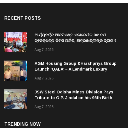
RECENT POSTS
ଆର୍ଯ୍ୟବର୍ତ୍ତ ଆନସିଏଣ୍ଟ ଏକାଡେମୀର ୩୧ ତମ
ସ୍ଵନକ୍ଷତ୍ର ଦିବସ ପାଳିତ, ଛାତ୍ରଛାତ୍ରୀଙ୍କ ଦ୍ଵାରା ୨
ଶହରୁ ଉର୍ଦ୍ଧ୍ବ ପ୍ରକଳ୍ପ ପଦର୍ଶନ
Aug 7, 2026
AGM Housing Group &Harshpriya Group
Launch ‘QALA’ – A Landmark Luxury
Residential Development in Bhubaneswar
Aug 7, 2026
JSW Steel Odisha Mines Division Pays
Tribute to O.P. Jindal on his 96th Birth
Anniversary
Aug 7, 2026
TRENDING NOW