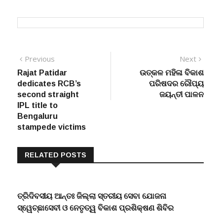
Post
Previous
Next
Previous
Next
post:
post:
Rajat Patidar
ଉତ୍କଳ ମହିଳା ବିକାଶ
navigation
dedicates RCB’s
ପରିଷଦର ରୌପ୍ୟ
second straight
ଜୟନ୍ତୀ ପାଳନ
IPL title to
Bengaluru
stampede victims
RELATED POSTS
ତ୍ରିଦିବସୀୟ ଆନ୍ତଃ ଜିଲ୍ଲା ସ୍ତରୀୟ ସେବା ଯୋଜନା
ସ୍ୱେଚ୍ଛାସେବୀ ଓ ନେତୃତ୍ୱ ବିକାଶ ପ୍ରଶିକ୍ଷଣ ଶିବିର