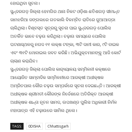
ହୋଇଥିବା ସୂଚନା।
ସୁନ୍ଦରଗଡ଼ ଜିଲ୍ଲା ହେମଗିର ଥାନା ନିକଟ ଓଡ଼ିଶା-ଛତିଶଗଡ଼ ସୀମାନ୍ତ
ଜାମଝରିଆ ଜଙ୍ଗଲରେ ଗତକାଲି ବିଳମ୍ବିତ ରାତିରେ ଜୁଆଆଡ୍ଡା
ଚାଲିଥିଲା। ବିଶ୍ବସ୍ତ ସୂତ୍ରରୁ ସୂଚନା ପାଇ ସୁନ୍ଦରଗଡ଼ ପୋଲିସ
ଅତର୍କିତ ‌ଭାବେ ଚଢ଼ଉ କରିଥିଲା। ଚଢ଼ାଉ ସମୟରେ ପୋଲିସ
ଘଟଣାସ୍ଥଳରୁ ନଗଦ ୧୧ ଲକ୍ଷ ଟଙ୍କା, ୩ଟି ଦାମୀ କାର, ୯ଟି ବାଇକ
ଏବଂ ୩୧ଟି ମୋବାଇଲ ଜବତ କରିଛି। ଅଭିଯୁକ୍ତମାନଙ୍କୁ ଆଜି କୋର୍ଟ
ଚାଲାଣ କରାଯିବ।
ସୁନ୍ଦରଗଡ଼ ଜିଲ୍ଲା ‌ପୋଲିସ କାର‌୍ୟ୍ୟାଳୟ ସମ୍ମିଳନୀ କକ୍ଷରେ
ଆୟୋଜିତ ସାମ୍ବାଦିକ ସମ୍ମିଳନୀରେ ଆରକ୍ଷୀ ଅଧୀକ୍ଷକ
ଅମ୍ରିତପାଲ କୌର ଚଢ଼ଉ ସମ୍ପର୍କରେ ସୂଚନା ଦେଇଛନ୍ତି। ଆରକ୍ଷୀ
ଅଧୀକ୍ଷକ ଶ୍ରୀମତୀ କୌରଙ୍କ ନିର୍ଦେଶରେ ଅତିରିକ୍ତ ଆରକ୍ଷୀ
ଅଧୀକ୍ଷକ ଶାନ୍ତା ନୂତନ ସାମଦ, ଉପଖଣ୍ଡ ପୁଲିସ ଅଧିକାରୀ ନିର୍ମଳ
ମହାପାତ୍ର ଏହି ଚଢ଼ାଉରେ ସାମିଲ ଥିଲେ।
TAGS:
0DISHA
Chhattisgarh