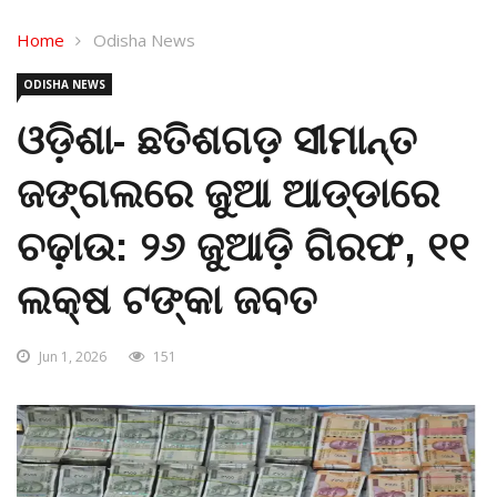
Home
Odisha News
ODISHA NEWS
ଓଡ଼ିଶା- ଛତିଶଗଡ଼ ସୀମାନ୍ତ
ଜଙ୍ଗଲରେ ଜୁଆ ଆଡ୍ଡାରେ
ଚଢ଼ାଉ: ୨୬ ଜୁଆଡ଼ି ଗିରଫ, ୧୧
ଲକ୍ଷ ଟଙ୍କା ଜବତ
Jun 1, 2026
151