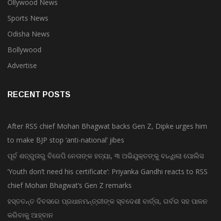
Ollywood News
Sports News
Odisha News
Bollywood
Advertise
RECENT POSTS
After RSS chief Mohan Bhagwat backs Gen Z, Dipke urges him
to make BJP stop ‘anti-national’ jibes
ପୂର୍ବ ଶତ୍ରୁତାରୁ ବିଜେପି ନେତାଙ୍କ ହତ୍ୟା, ୩ ଅଭିଯୁକ୍ତଙ୍କୁ ବାନ୍ଧିଲା ପୋଲିସ
‘Youth don’t need his certificate’: Priyanka Gandhi reacts to RSS
chief Mohan Bhagwat’s Gen Z remarks
ହସ୍ତତନ୍ତ ଦିବସରେ ପ୍ରଧାନମନ୍ତ୍ରୀଙ୍କ ସ୍ବଦେଶୀ ବାର୍ତ୍ତା, ଗର୍ବର ସହ ପାଳନ
କରିବାକୁ ଆହ୍ବାନ