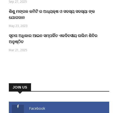
Sep 27, 2025
ଶିଶୁ ମଙ୍ଗଳ କମିଟି ର ଅଧ୍ୟକ୍ଷ ଓ ସଦସ୍ୟ ସଦସ୍ୟା ଙ୍କ
ଯୋଗଦାନ
May 23, 2023
ସୂଚନା ଅଧିକାର ଆଇନ ସମ୍ପର୍କିତ ଏକଦିବସୀୟ ତାଲିମ ଶିବିର
ଅନୁଷ୍ଠିତ
Mar 21, 2025
JOIN US
Facebook