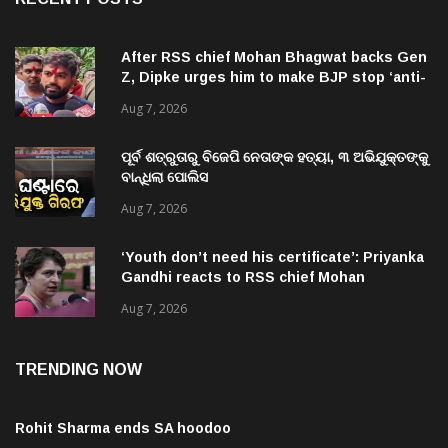
After RSS chief Mohan Bhagwat backs Gen
Z, Dipke urges him to make BJP stop ‘anti-
national’ jibes
Aug 7, 2026
ପୂର୍ବ ଶତ୍ରୁତାରୁ ବିଜେପି ନେତାଙ୍କ ହତ୍ୟା, ୩ ଅଭିଯୁକ୍ତଙ୍କୁ
ବାନ୍ଧିଲା ପୋଲିସ
Aug 7, 2026
‘Youth don’t need his certificate’: Priyanka
Gandhi reacts to RSS chief Mohan
Bhagwat’s Gen Z remarks
Aug 7, 2026
TRENDING NOW
Rohit Sharma ends SA hoodoo