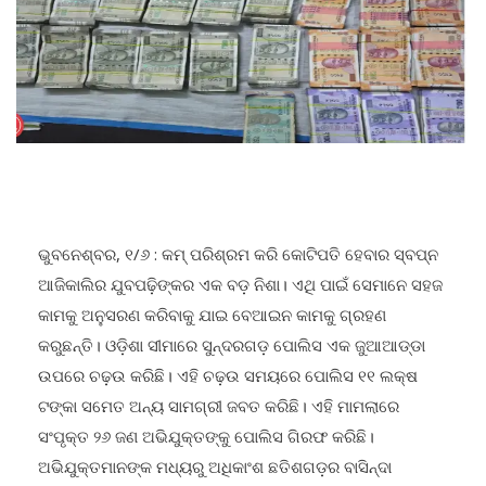
ଭୁବନେଶ୍ବର, ୧/୬ : କମ୍ ପରିଶ୍ରମ କରି କୋଟିପତି ହେବାର ସ୍ବପ୍ନ
ଆଜିକାଲିର ଯୁବପଢ଼ିଙ୍କର ଏକ ବଡ଼ ନିଶା। ଏଥି ପାଇଁ ସେମାନେ ସହଜ
କାମକୁ ଅନୁସରଣ କରିବାକୁ ଯାଇ ବେଆଇନ କାମକୁ ଗ୍ରହଣ
କରୁଛନ୍ତି। ଓଡ଼ିଶା ସୀମାରେ ସୁନ୍ଦରଗଡ଼ ପୋଲିସ ଏକ ଜୁଆଆଡ୍ଡା
ଉପରେ ଚଢ଼ଉ କରିଛି। ଏହି ଚଢ଼ଉ ସମୟରେ ପୋଲିସ ୧୧ ଲକ୍ଷ
ଟଙ୍କା ସମେତ ଅନ୍ୟ ସାମଗ୍ରୀ ଜବତ କରିଛି। ଏହି ମାମଲାରେ
ସଂପୃକ୍ତ ୨୬ ଜଣ ଅଭିଯୁକ୍ତଙ୍କୁ ପୋଲିସ ଗିରଫ କରିଛି।
ଅଭିଯୁକ୍ତମାନଙ୍କ ମଧ୍ୟରୁ ଅଧିକାଂଶ ଛତିଶଗଡ଼ର ବାସିନ୍ଦା