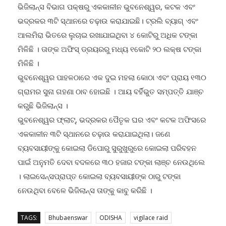
ଭିଜିଲାନ୍ସ ବିଭାଗ ପକ୍ଷରୁ ଏକକାଳୀନ ଭୁବନେଶ୍ୱର, କଟକ ଏବଂ
ଭଦ୍ରକର ୩ଟି ସ୍ଥାନରେ ଚଢ଼ାଉ କରାଯାଇଛି। ଟ୍ରଲି ବ୍ୟାଗ୍ ଏବଂ
ଆଲମିରା ଭିତରେ ଲୁଚାଇ ରଖାଯାଇଥିବା ୪ କୋଟିରୁ ଅଧିକ ଟଙ୍କା
ମିଳିଛି । ତାଙ୍କ ଅଫିସ୍ ଡ୍ରୟରରୁ ମଧ୍ୟ ୧କୋଟି ୨୦ ଲକ୍ଷ ଟଙ୍କା
ମିଳିଛି ।
ଭୁବନେଶ୍ୱର ପାହଳଠାରେ ଏକ ଦୁଇ ମହଲା କୋଠା ଏବଂ ପ୍ରାୟ ୧୩୦
ଗ୍ରାମର ସୁନା ଗହଣା ଠାବ ହୋଇଛି । ଆୟ ବର୍ହିଭୁତ ସମ୍ପତ୍ତି ଯାଞ୍ଚ
କରୁଛି ଭିଜିଲାନ୍ସ ।
ଭୁବନେଶ୍ୱର ଫ୍ଲାଟ୍, ଭଦ୍ରକର ପୈତୃକ ଘର ଏବଂ କଟକ ଅଫିସରେ
ଏକକାଳୀନ ୩ଟି ସ୍ଥାନରେ ଚଢ଼ାଉ କରାଯାଇଥିଲା। ଜଣେ
ବ୍ୟବସାୟୀଙ୍କୁ କୋଇଲା ଡିପୋରୁ ସୁରୁଖୁରୁରେ କୋଇଲା ପରିବହନ
ପାଇଁ ଅନୁମତି ଦେବା ବଦଳରେ ୩୦ ହଜାର ଟଙ୍କା ଲାଞ୍ଚ ନେଉଥିଲେ
। ଲାଇସେନ୍ସପ୍ରାପ୍ତ କୋଇଲା ବ୍ୟବସାୟୀଙ୍କ ଠାରୁ ଟଙ୍କା
ନେଉଥିବା ବେଳେ ଭିଜିଲାନ୍ସ ତାଙ୍କୁ କାବୁ କରିଛି ।
TAGS:
Bhubaenswar
ODISHA
vigilace raid