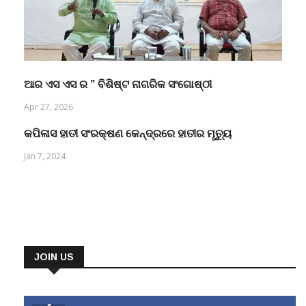
ଆର ଏସ ଏସ ର ” ବିଶିଷ୍ଟ ନାଗରିକ ସଂଗୋଷ୍ଠୀ
Apr 27, 2026
କପିଳାସ ହାତୀ ସଂରକ୍ଷଣ କେନ୍ଦ୍ରରେ ହାତୀର ମୃତ୍ୟୁ
Jan 7, 2024
JOIN US