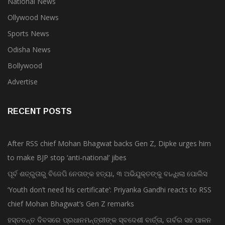
National News
Ollywood News
Sports News
Odisha News
Bollywood
Advertise
RECENT POSTS
After RSS chief Mohan Bhagwat backs Gen Z, Dipke urges him
to make BJP stop ‘anti-national’ jibes
ପୂର୍ବ ଶତ୍ରୁତାରୁ ବିଜେପି ନେତାଙ୍କ ହତ୍ୟା, ୩ ଅଭିଯୁକ୍ତଙ୍କୁ ବାନ୍ଧିଲା ପୋଲିସ
‘Youth don’t need his certificate’: Priyanka Gandhi reacts to RSS
chief Mohan Bhagwat’s Gen Z remarks
ହସ୍ତତନ୍ତ ଦିବସରେ ପ୍ରଧାନମନ୍ତ୍ରୀଙ୍କ ସ୍ବଦେଶୀ ବାର୍ତ୍ତା, ଗର୍ବର ସହ ପାଳନ