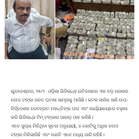
ଭୁବନେଶ୍ବର, ୨୫/୨ : ଓଡ଼ିଶା ଭିଜିଲାନ୍ସ ଇତିହାସରେ ଏକ ବଡ଼ ଧରଣର
ନଗଦ ଟଙ୍କା ଜବତ ଘଟଣା ସାମ୍ନାକୁ ଆସିଛି। କଟକ ସର୍କଲ ଖଣି ଉପ-
ନିର୍ଦ୍ଦେଶକ ଦେବବ୍ରତ ମହାନ୍ତିଙ୍କ ଘର ଏବଂ କାର୍ଯ୍ୟାଳୟରେ ଚଢ଼ାଉ
କରି ଭିଜିଲାନ୍ସ ଟିମ୍ ଟଙ୍କାର ପାହାଡ଼ ଠାବ କରିଛି।
ଏବେ ସୁଦ୍ଧା ମିଳିଥିବା ସୂଚନା ଅନୁଯାୟୀ, ୪ କୋଟିରୁ ଅଧିକ ନଗଦ
ଟଙ୍କା ମିଳିସାରିଛି ଏବଂ ଗଣତି ଏବେ ମଧ୍ୟ ଜାରି ରହିଛି।