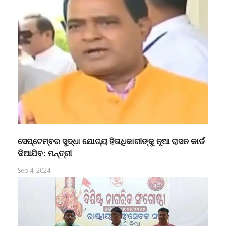
ସେପ୍ଟେମ୍ବର ସୁଦ୍ଧା ଯୋଗ୍ୟ ହିତାଧିକାରୀଙ୍କୁ ନୂଆ ରାସନ କାର୍ଡ
ଦିଆଯିବ: ମନ୍ତ୍ରୀ
Sep 4, 2024