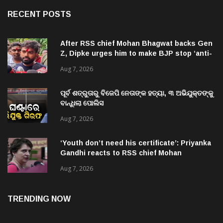
RECENT POSTS
After RSS chief Mohan Bhagwat backs Gen
Z, Dipke urges him to make BJP stop ‘anti-
national’ jibes
Aug 7, 2026
ପୂର୍ବ ଶତ୍ରୁତାରୁ ବିଜେପି ନେତାଙ୍କ ହତ୍ୟା, ୩ ଅଭିଯୁକ୍ତଙ୍କୁ
ବାନ୍ଧିଲା ପୋଲିସ
Aug 7, 2026
‘Youth don’t need his certificate’: Priyanka
Gandhi reacts to RSS chief Mohan
Bhagwat’s Gen Z remarks
Aug 7, 2026
TRENDING NOW