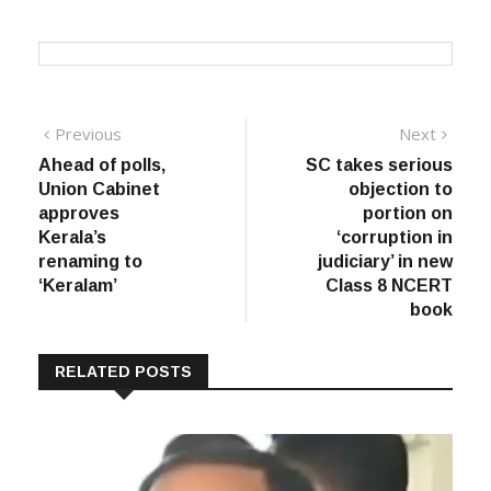
Post
Previous
Next
Previous
Next
post:
post:
Ahead of polls,
SC takes serious
navigation
Union Cabinet
objection to
approves
portion on
Kerala’s
‘corruption in
renaming to
judiciary’ in new
‘Keralam’
Class 8 NCERT
book
RELATED POSTS