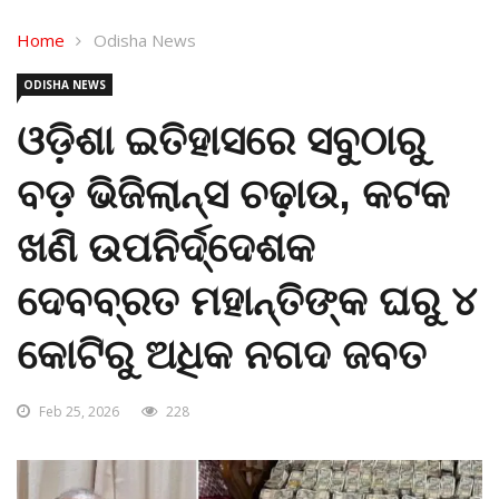
Home
Odisha News
ODISHA NEWS
ଓଡ଼ିଶା ଇତିହାସରେ ସବୁଠାରୁ
ବଡ଼ ଭିଜିଲାନ୍ସ ଚଢ଼ାଉ, କଟକ
ଖଣି ଉପନିର୍ଦ୍ଦେଶକ
ଦେବବ୍ରତ ମହାନ୍ତିଙ୍କ ଘରୁ ୪
କୋଟିରୁ ଅଧିକ ନଗଦ ଜବତ
Feb 25, 2026
228