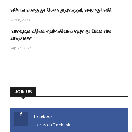
ରବିବାର ଝାରସୁଗୁଡ଼ା ଯିବେ ମୁଖ୍ୟମନ୍ତ୍ରୀ, ଗସ୍ତ ସୂଚୀ ଜାରି
May 6, 2023
‘ଆବଶ୍ୟକ ପଡ଼ିଲେ ଶ୍ରୀମନ୍ଦିରରେ ବ୍ୟବହୃତ ଘିଅର ମାନ
ଯାଞ୍ଚ ହେବ’
Sep 24, 2024
JOIN US
Facebook
Like us on Facebook