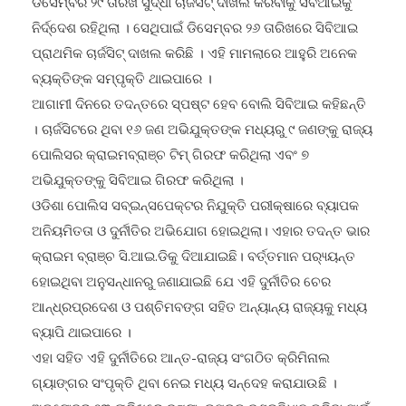
ଡିସେମ୍ବର ୨୯ ତାରିଖ ସୁଦ୍ଧା ଚାର୍ଜସିଟ୍ ଦାଖଲ କରିବାକୁ ସିବିଆଇକୁ
ନିର୍ଦ୍ଦେଶ ରହିଥିଲା । ସେଥିପାଇଁ ଡିସେମ୍ବର ୨୬ ତାରିଖରେ ସିବିଆଇ
ପ୍ରାଥମିକ ଚାର୍ଜସିଟ୍ ଦାଖଲ କରିଛି । ଏହି ମାମଲାରେ ଆହୁରି ଅନେକ
ବ୍ୟକ୍ତିଙ୍କ ସମ୍ପୃକ୍ତି ଥାଇପାରେ ।
ଆଗାମୀ ଦିନରେ ତଦନ୍ତରେ ସ୍ପଷ୍ଟ ହେବ ବୋଲି ସିବିଆଇ କହିଛନ୍ତି
। ଚାର୍ଜସିଟରେ ଥିବା ୧୬ ଜଣ ଅଭିଯୁକ୍ତଙ୍କ ମଧ୍ୟରୁ ୯ ଜଣଙ୍କୁ ରାଜ୍ୟ
ପୋଲିସର କ୍ରାଇମବ୍ରାଞ୍ଚ ଟିମ୍ ଗିରଫ କରିଥିଲା ଏବଂ ୭
ଅଭିଯୁକ୍ତଙ୍କୁ ସିବିଆଇ ଗିରଫ କରିଥିଲା ।
ଓଡିଶା ପୋଲିସ ସବ୍‌ଇନ୍‌ସପେକ୍ଟର ନିଯୁକ୍ତି ପରୀକ୍ଷାରେ ବ୍ୟାପକ
ଅନିୟମିତତା ଓ ଦୁର୍ନୀତିର ଅଭିଯୋଗ ହୋଇଥିଲା। ଏହାର ତଦନ୍ତ ଭାର
କ୍ରାଇମ ବ୍ରାଞ୍ଚ ସି.ଆଇ.ଡିକୁ ଦିଆଯାଇଛି। ବର୍ତ୍ତମାନ ପର‌୍ୟ୍ୟନ୍ତ
ହୋଇଥିବା ଅନୁସନ୍ଧାନରୁ ଜଣାଯାଇଛି ଯେ ଏହି ଦୁର୍ନୀତିର ଚେର
ଆନ୍ଧ୍ରପ୍ରଦେଶ ଓ ପଶ୍ଚିମବଙ୍ଗ ସହିତ ଅନ୍ୟାନ୍ୟ ରାଜ୍ୟକୁ ମଧ୍ୟ
ବ୍ୟାପି ଥାଇପାରେ ।
ଏହା ସହିତ ଏହି ଦୁର୍ନୀତିରେ ଆନ୍ତ-ରାଜ୍ୟ ସଂଗଠିତ କ୍ରିମିନାଲ
ଗ୍ୟାଙ୍ଗର ସଂପୃକ୍ତି ଥିବା ନେଇ ମଧ୍ୟ ସନ୍ଦେହ କରାଯାଉଛି ।