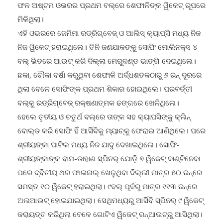
ଫଳ ଅଷ୍ଟମ ଓଭରର ପ୍ରଥମ ବଲ୍ରେ ଶେଫାଳିଙ୍କ ୱିକେଟ୍ ରୂପରେ
ମିଳିଥିଲା।
ଏହି ଓଭରରେ ଜେମିମା ରଡ୍ରିଗ୍ବେଜ୍ ଓ ଆଲିସ୍ କ୍ୟାପ୍ସି ମଧ୍ୟ ନିଜ
ନିଜ ୱିକେଟ୍ ହରାଇଥିଲେ। ତିନି ଜଣଯାକଙ୍କୁ ସୋଫି ମୋଲିନକ୍ସ ୪
ବଲ୍ ଭିତରେ ଆଉଟ୍ କରି ଦିଲ୍ଲା ମେରୁଦଣ୍ଡ ଭାଙ୍ଗି ଦେଇଥିଲେ।
ଛକା, ଚୌକା ବର୍ଷା କରୁଥିବା ଶେଫାଳି ଅର୍ଦ୍ଧଶତକଠାରୁ ୬ ରନ୍ ଦୂରରେ
ଥିଲା ବେଳେ ସୋଫିଙ୍କ ପ୍ରଥମ ଶିକାର ହୋଇଥିଲେ। ପରବର୍ତ୍ତୀ
ବଲ୍କୁ ରଡ୍ରିଗ୍ବେଜ୍ ରକ୍ଷଣାତ୍ମକ ଢଙ୍ଗରେ ଖେଳିଥିଲେ।
ହେଲେ ତୃତୀୟ ଓ ଚତୁର୍ଥ ବଲ୍ରେ ତାଙ୍କ ସହ କ୍ୟାପସିଙ୍କୁ କ୍ଲିନ୍
ବୋଲ୍ଡ କରି ସୋଫି ହିଁ ଆର୍ସିବିକୁ ମ୍ୟାଚ୍କୁ ଫେରାଇ ଆଣିଥିଲେ। ପରେ
ଶ୍ରୀୟଙ୍କା ପାଟିଲ ମଧ୍ୟ ନିଜ ଯାଦୁ ଦେଖାଇଥିଲେ। ସୋଫି-
ଶ୍ରୀୟଙ୍କାଙ୍କ ବାମ-ଡାହାଣ ସ୍ପିନର୍ ଯୋଡ଼ି ୭ ୱିକେଟ୍ ବାଣ୍ଟିନେବା
ପରେ ଦ୍ବିତୀୟ ଥର ଫାଇନାଲ୍ ଖେଳୁଥିବା ଦିଲ୍ଲୀ ମାତ୍ର ୫୦ ରନ୍ରେ
ସମସ୍ତ ୧୦ ୱିକେଟ୍ ହରାଇଥିଲା। ୯ବଲ୍ ପୂର୍ବରୁ ମାତ୍ର ୧୧୩ ରନ୍ରେ
ଅଲଆଉଟ୍ ହୋଇଯାଇଥିଲା। ସେଥିମଧ୍ୟରୁ ଆର୍ସିବି ସ୍ପିନର୍ ୯ ୱିକେଟ୍
କରାୟତ୍ତ କରିଥିଲା ବେଳେ ଗୋଟିଏ ୱିକେଟ୍ ରନ୍ଆଉଟ୍ରୁ ଆସିଥିଲା।