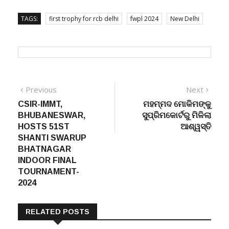
TAGS:
first trophy for rcb delhi
fwpl 2024
New Delhi
Post
Previous
Next
Previous
Next
post:
post:
CSIR-IMMT,
ମହମ୍ମଦ ମୋକିମଙ୍କୁ
navigation
BHUBANESWAR,
ସୁପ୍ରିମକୋର୍ଟରୁ ମିଳିଲା
HOSTS 51ST
ଆଶ୍ୱସ୍ତି
SHANTI SWARUP
BHATNAGAR
INDOOR FINAL
TOURNAMENT-
2024
RELATED POSTS