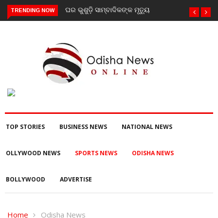
ୁଡ଼ି ସାମ୍ବାଦିକଙ୍କ ମୃତ୍ୟୁ
ଗଜପତି : ନିୟତି ମାନସିକ
TRENDING NOW
ଅନଗ୍ରସର ବିଦ୍ୟାଳୟରେ ବନ-
ମହୋତ୍ସଵ କାର୍ଯ୍ୟକ୍ରମ
ଅନୁଷ୍ଠିତ
TOP STORIES
BUSINESS NEWS
NATIONAL NEWS
OLLYWOOD NEWS
SPORTS NEWS
ODISHA NEWS
BOLLYWOOD
ADVERTISE
Home
Odisha News