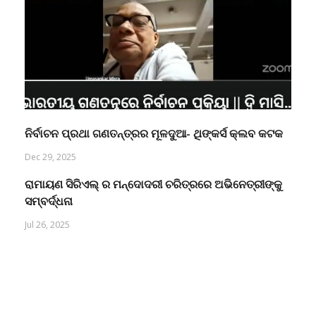
ନିର୍ବାଚନ ପ୍ରଥା ଗଣତନ୍ତ୍ରର ମୂଳଦୁଆ- ଥିଙ୍କର୍ସ କ୍ଲବ କଟକ
Dec 29, 2025
ରାମାୟଣ ସିରିଏଲ୍ ର ମନ୍ଦୋଦରୀ ଚରିତ୍ରରେ ଅଭିନେତ୍ରୀଙ୍କୁ
ସମ୍ବର୍ଦ୍ଧନା
Jul 26, 2025