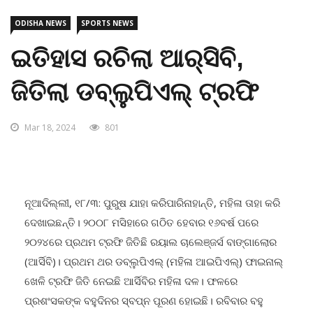
ODISHA NEWS
SPORTS NEWS
ଇତିହାସ ରଚିଲା ଆର୍‌ସିବି,
ଜିତିଲା ଡବ୍ଲୁପିଏଲ୍ ଟ୍ରଫି
Mar 18, 2024
801
ନୂଆଦିଲ୍ଲୀ, ୧୮/୩: ପୁରୁଷ ଯାହା କରିପାରିନାହାନ୍ତି, ମହିଳା ତାହା କରି
ଦେଖାଇଛନ୍ତି। ୨୦୦୮ ମସିହାରେ ଗଠିତ ହେବାର ୧୬ବର୍ଷ ପରେ
୨୦୨୪ରେ ପ୍ରଥମ ଟ୍ରଫି ଜିତିଛି ରୟାଲ ଚାଲେଞ୍ଜର୍ସ ବାଙ୍ଗାଲୋର
(ଆର୍ସିବି)। ପ୍ରଥମ ଥର ଡବ୍ଲୁପିଏଲ୍ (ମହିଳା ଆଇପିଏଲ୍) ଫାଇନାଲ୍
ଖେଳି ଟ୍ରଫି ଜିତି ନେଇଛି ଆର୍ସିବିର ମହିଳା ଦଳ। ଫଳରେ
ପ୍ରଶଂସକଙ୍କ ବହୁଦିନର ସ୍ବପ୍ନ ପୂରଣ ହୋଇଛି। ରବିବାର ବହୁ