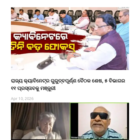
ରାଜ୍ୟ କ୍ୟାବିନେଟ୍‌ର ଗୁରୁତ୍ବପୂର୍ଣ୍ଣ ବୈଠକ ଶେଷ, ୫ ବିଭାଗର
୧୧ ପ୍ରସ୍ତାବକୁ ମଞ୍ଜୁରୀ
Apr 10, 2026