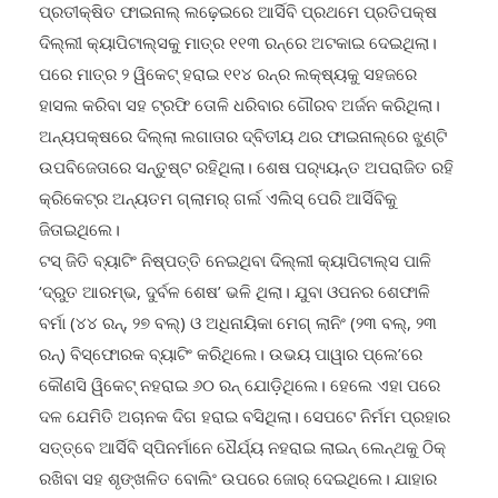
ପ୍ରତୀକ୍ଷିତ ଫାଇନାଲ୍ ଲଢ଼େଇରେ ଆର୍ସିବି ପ୍ରଥମେ ପ୍ରତିପକ୍ଷ
ଦିଲ୍ଲୀ କ୍ୟାପିଟାଲ୍ସକୁ ମାତ୍ର ୧୧୩ ରନ୍ରେ ଅଟକାଇ ଦେଇଥିଲା।
ପରେ ମାତ୍ର ୨ ୱିକେଟ୍ ହରାଇ ୧୧୪ ରନ୍ର ଲକ୍ଷ୍ୟକୁ ସହଜରେ
ହାସଲ କରିବା ସହ ଟ୍ରଫି ତୋଳି ଧରିବାର ଗୌରବ ଅର୍ଜନ କରିଥିଲା।
ଅନ୍ୟପକ୍ଷରେ ଦିଲ୍ଲା ଲଗାତାର ଦ୍ବିତୀୟ ଥର ଫାଇନାଲ୍ରେ ଝୁଣ୍ଟି
ଉପବିଜେତାରେ ସନ୍ତୁଷ୍ଟ ରହିଥିଲା। ଶେଷ ପର‌୍ୟ୍ୟନ୍ତ ଅପରାଜିତ ରହି
କ୍ରିକେଟ୍ର ଅନ୍ୟତମ ଗ୍ଲାମର୍ ଗର୍ଲ ଏଲିସ୍ ପେରି ଆର୍ସିବିକୁ
ଜିତାଇଥିଲେ।
ଟସ୍ ଜିତି ବ୍ୟାଟିଂ ନିଷ୍ପତ୍ତି ନେଇଥିବା ଦିଲ୍ଲୀ କ୍ୟାପିଟାଲ୍ସ ପାଳି
‘ଦ୍ରୁତ ଆରମ୍ଭ, ଦୁର୍ବଳ ଶେଷ’ ଭଳି ଥିଲା। ଯୁବା ଓପନର ଶେଫାଳି
ବର୍ମା (୪୪ ରନ୍, ୨୭ ବଲ୍) ଓ ଅଧିନାୟିକା ମେଗ୍ ଲାନିଂ (୨୩ ବଲ୍, ୨୩
ରନ୍) ବିସ୍ଫୋରକ ବ୍ୟାଟିଂ କରିଥିଲେ। ଉଭୟ ପାୱାର ପ୍ଲେ’ରେ
କୌଣସି ୱିକେଟ୍ ନହରାଇ ୬୦ ରନ୍ ଯୋଡ଼ିଥିଲେ। ହେଲେ ଏହା ପରେ
ଦଳ ଯେମିତି ଅଚାନକ ଦିଗ ହରାଇ ବସିଥିଲା। ସେପଟେ ନିର୍ମମ ପ୍ରହାର
ସତ୍ତ୍ବେ ଆର୍ସିବି ସ୍ପିନର୍ମାନେ ଧୈର୍ଯ୍ୟ ନହରାଇ ଲାଇନ୍ ଲେନ୍ଥକୁ ଠିକ୍
ରଖିବା ସହ ଶୃଙ୍ଖଳିତ ବୋଲିଂ ଉପରେ ଜୋର୍ ଦେଇଥିଲେ। ଯାହାର