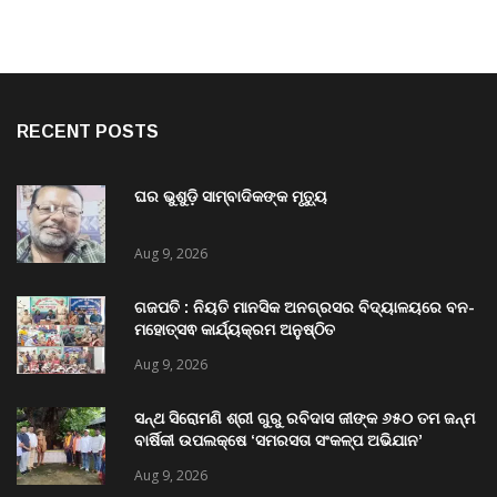
RECENT POSTS
ଘର ଭୁଶୁଡ଼ି ସାମ୍ବାଦିକଙ୍କ ମୃତ୍ୟୁ
Aug 9, 2026
ଗଜପତି : ନିୟତି ମାନସିକ ଅନଗ୍ରସର ବିଦ୍ୟାଳୟରେ ବନ-
ମହୋତ୍ସଵ କାର୍ଯ୍ୟକ୍ରମ ଅନୁଷ୍ଠିତ
Aug 9, 2026
ସନ୍ଥ ସିରୋମଣି ଶ୍ରୀ ଗୁରୁ ରବିଦାସ ଜୀଙ୍କ ୬୫୦ ତମ ଜନ୍ମ
ବାର୍ଷିକୀ ଉପଲକ୍ଷେ ‘ସମରସତା ସଂକଳ୍ପ ଅଭିଯାନ’
ଅନୁଷ୍ଠିତ
Aug 9, 2026