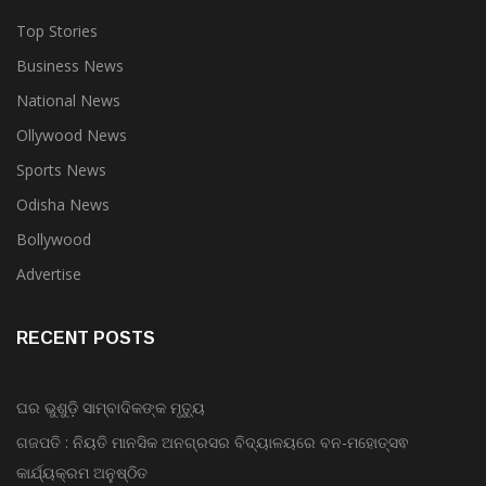
Top Stories
Business News
National News
Ollywood News
Sports News
Odisha News
Bollywood
Advertise
RECENT POSTS
ଘର ଭୁଶୁଡ଼ି ସାମ୍ବାଦିକଙ୍କ ମୃତ୍ୟୁ
ଗଜପତି : ନିୟତି ମାନସିକ ଅନଗ୍ରସର ବିଦ୍ୟାଳୟରେ ବନ-ମହୋତ୍ସଵ
କାର୍ଯ୍ୟକ୍ରମ ଅନୁଷ୍ଠିତ