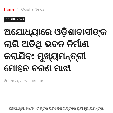
Home
Odisha News
ODISHA NEWS
ଅଯୋଧ୍ୟାରେ ଓଡ଼ିଶାବାସୀଙ୍କ
ଲାଗି ଅତିଥି ଭବନ ନିର୍ମାଣ
କରାଯିବ: ମୁଖ୍ୟମନ୍ତ୍ରୀ
ମୋହନ ଚରଣ ମାଝୀ
Feb 24, 2025
538
ଅଯୋଧ୍ୟା, ୨୪/୨ : ଉତ୍ତର ପ୍ରଦେଶ ଗସ୍ତରେ ଥିବା ମୁଖ୍ୟମନ୍ତ୍ରୀ