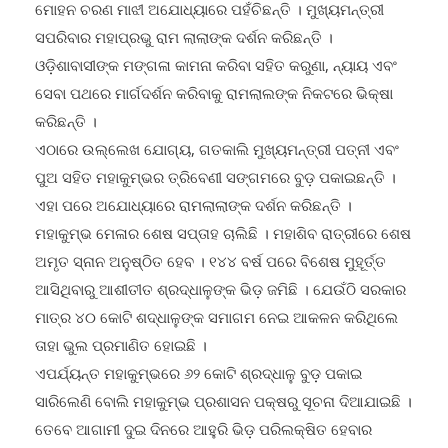
ମୋହନ ଚରଣ ମାଝୀ ଅଯୋଧ୍ୟାରେ ପହଁଚିଛନ୍ତି । ମୁଖ୍ୟମନ୍ତ୍ରୀ
ସପରିବାର ମହାପ୍ରଭୁ ରାମ ଲାଲାଙ୍କ ଦର୍ଶନ କରିଛନ୍ତି ।
ଓଡ଼ିଶାବାସୀଙ୍କ ମଙ୍ଗଳା କାମନା କରିବା ସହିତ କରୁଣା, ନ୍ୟାୟ ଏବଂ
ସେବା ପଥରେ ମାର୍ଗଦର୍ଶନ କରିବାକୁ ରାମଲାଲଙ୍କ ନିକଟରେ ଭିକ୍ଷା
କରିଛନ୍ତି ।
ଏଠାରେ ଉଲ୍ଲେଖ ଯୋଗ୍ୟ, ଗତକାଲି ମୁଖ୍ୟମନ୍ତ୍ରୀ ପତ୍ନୀ ଏବଂ
ପୁଅ ସହିତ ମହାକୁମ୍ଭର ତ୍ରିବେଣୀ ସଙ୍ଗମରେ ବୁଡ଼ ପକାଇଛନ୍ତି ।
ଏହା ପରେ ଅଯୋଧ୍ୟାରେ ରାମଲାଲାଙ୍କ ଦର୍ଶନ କରିଛନ୍ତି ।
ମହାକୁମ୍ଭ ମେଳାର ଶେଷ ସପ୍ତାହ ଚାଲିଛି । ମହାଶିବ ରାତ୍ରୀରେ ଶେଷ
ଅମୃତ ସ୍ନାନ ଅନୁଷ୍ଠିତ ହେବ । ୧୪୪ ବର୍ଷ ପରେ ବିଶେଷ ମୁହୂର୍ତ୍ତ
ଆସିଥିବାରୁ ଆଶୀତୀତ ଶ୍ରଦ୍ଧାଳୁଙ୍କ ଭିଡ଼ ଜମିଛି । ଯେଉଁଠି ସରକାର
ମାତ୍ର ୪୦ କୋଟି ଶଦ୍ଧାଳୁଙ୍କ ସମାଗମ ନେଇ ଆକଳନ କରିଥିଲେ
ତାହା ଭୁଲ ପ୍ରମାଣିତ ହୋଇଛି ।
ଏପର୍ଯ୍ୟନ୍ତ ମହାକୁମ୍ଭରେ ୬୨ କୋଟି ଶ୍ରଦ୍ଧାଳୁ ବୁଡ଼ ପକାଇ
ସାରିଲେଣି ବୋଲି ମହାକୁମ୍ଭ ପ୍ରଶାସନ ପକ୍ଷରୁ ସୂଚନା ଦିଆଯାଇଛି ।
ତେବେ ଆଗାମୀ ଦୁଇ ଦିନରେ ଆହୁରି ଭିଡ଼ ପରିଲକ୍ଷିତ ହେବାର