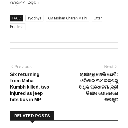
ସମ୍ଭାବନା ରହିଛି ।
TAGS:
ayodhya
CM Mohan Charan Majhi
Uttar
Pradesh
Post
Previous
Next
Previous
Next
post:
post:
Six returning
ଚାଷୀଙ୍କୁ ହୋଲି ଭେଟି:
navigation
from Maha
ଓଡ଼ିଶାର ୩୪ ଲକ୍ଷରୁ
Kumbh killed, two
ଅଧିକ ପ୍ରଧାନମନ୍ତ୍ରୀ
injured as jeep
କିଷାନ ଯୋଜନାରେ
hits bus in MP
ଉପକୃତ
RELATED POSTS