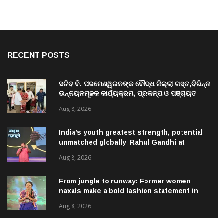
RECENT POSTS
ସଚିବ ବି. ପରମେଶ୍ୱରନଙ୍କ ବୌଦ୍ଧ ଜିଲ୍ଲା ଗସ୍ତ,ବିଭିନ୍ନ
ଉନ୍ନୟନମୂଳକ କାର୍ଯ୍ୟକ୍ରମ, ପ୍ରକଳ୍ପ ଓ ପଞ୍ଚାୟତ
ପରିଦର୍ଶନ
Aug 8, 2026
India’s youth greatest strength, potential
unmatched globally: Rahul Gandhi at
‘Chhatron Ki Goonj’ event
Aug 8, 2026
From jungle to runway: Former women
naxals make a bold fashion statement in
Chhattisgarh
Aug 8, 2026