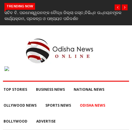
TRENDING NOW
ତ,ବିଭିନ୍ନ ଉନ୍ନୟନମୂଳକ
India’s youth greatest strength, potential unma
Rahul Gandhi at ‘Chhatron Ki Goonj’ event
TOP STORIES
BUSINESS NEWS
NATIONAL NEWS
OLLYWOOD NEWS
SPORTS NEWS
ODISHA NEWS
BOLLYWOOD
ADVERTISE