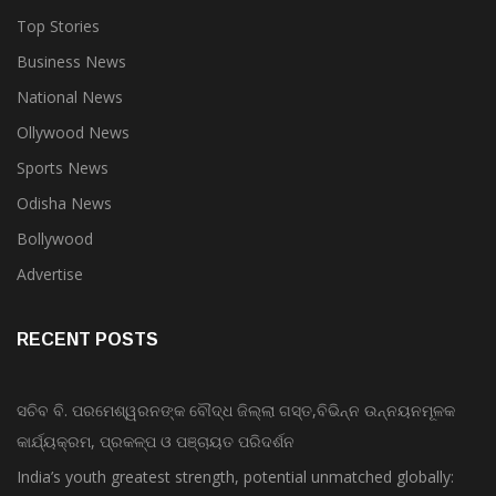
Top Stories
Business News
National News
Ollywood News
Sports News
Odisha News
Bollywood
Advertise
RECENT POSTS
ସଚିବ ବି. ପରମେଶ୍ୱରନଙ୍କ ବୌଦ୍ଧ ଜିଲ୍ଲା ଗସ୍ତ,ବିଭିନ୍ନ ଉନ୍ନୟନମୂଳକ
କାର୍ଯ୍ୟକ୍ରମ, ପ୍ରକଳ୍ପ ଓ ପଞ୍ଚାୟତ ପରିଦର୍ଶନ
India’s youth greatest strength, potential unmatched globally: