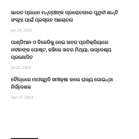
ଭାରତ ପ୍ରଧାନ ମନ୍ତ୍ରୀଙ୍କ ପ୍ରରୋଚନାରେ ପୃଥିବୀ ଶାନ୍ତି
ସଂସ୍ଥା ପାଇଁ ପ୍ରସ୍ତାବ ଆଲୋଚନା
Jun 29, 2025
ପାଣ୍ଡିଆନ ଓ ବିଜେଡିକୁ ନେଇ ଖବର ପ୍ରତିକ୍ରିୟାରେ
ନବୀନଙ୍କ ପୋଷ୍ଟ, କହିଲେ ଖବର ମିଥ୍ୟା, ଉଦ୍ଦେଶ୍ୟ
ପ୍ରଣୋଦିତ
Jul 22, 2024
ବୌଦ୍ଧରେ ମାଓସ୍ଥିତି ସମୀକ୍ଷା କଲେ ରାଜ୍ୟ ଗୋଇନ୍ଦା
ନିର୍ଦ୍ଦେଶକ
Apr 27, 2024