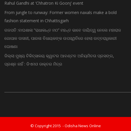
Rahul Gandhi at ‘Chhatron Ki Goonj’ event
From jungle to runway: Former women naxals make a bold
fashion statement in Chhattisgarh
ଗଜପତି :ବାଘଶାଳା “ରାଧାକାନ୍ତ ମଠ” ମହନ୍ତ ଭାବେ ଦାୟିତ୍ୱ ନେଲେ ମହାରାଜ
ଗୋପାଳ ଦାସଜୀ, ପାରଳା ବିଧାୟକଙ୍କ ଉପସ୍ଥିତିରେ ହେଲା ଉତ୍ତରାଧିକାରୀ
ଘୋଷଣା
ଜିଲ୍ଲା ମୁଖ୍ୟ ଚିକିତ୍ସାଳୟ କ୍ୱାଟର ଆବଣ୍ଟନ ଅନିୟମିତତା ପ୍ରସଙ୍ଗ,
ପ୍ରଶ୍ନ ନାହିଁ : ଡିଏମଓ ଡାକ୍ତର ମିତ୍ର
© Copyright 2015 - Odisha News Online