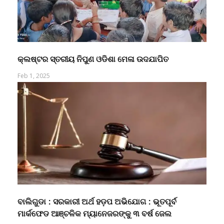
କ୍ଲଷ୍ଟର ସ୍ତରୀୟ ନିପୁଣ ଓଡିଶା ମେଳା ଉଦଯାପିତ
Feb 1, 2025
ବାଲିଗୁଡା : ସରକାରୀ ଅର୍ଥ ହଡ଼ପ ଅଭିଯୋଗ : ଭୂତପୂର୍ବ
ମାର୍କଫେଡ ଆଞ୍ଚଳିକ ମ୍ୟାନେଜରଙ୍କୁ ୩ ବର୍ଷ ଜେଲ