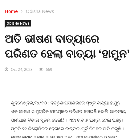
Home
Odisha News
ODISHA NEWS
ଅତି ଭୀଷଣ ବାତ୍ୟାରେ
ପରିଣତ ହେଲା ବାତ୍ୟା ‘ହାମୁନ’
Oct 24, 2023
669
ଭୁବନେଶ୍ବର,୨୪/୧୦ : ବଙ୍ଗୋପସାଗରରେ ସୃଷ୍ଟ ବାତ୍ୟା ହାମୁନ
ଏକ ଭୀଷଣ ସାମୁଦ୍ରିକ ବାତ୍ୟାରେ ପରିଣତ ହୋଇଛି ବୋଲି ଭାରତୀୟ
ପାଣିପାଗ ବିଭାଗ ସୂଚନା ଦେଇଛି । ଏହା ଗତ ୬ ଘଣ୍ଟା ହେଲା ଘଣ୍ଟା
ପ୍ରତି ୨୧ କିଲୋମିଟର ବେଗରେ ଉତ୍ତର-ପୂର୍ବ ଦିଗରେ ଗତି କରୁଛି ।
ମଙ୍ଗଳବାର ସକାଳ ସାଢେ ୫ଟା ସୁଦ୍ଧା ଏହା ପାରାଦୀପଠାରୁ ୨୩୦