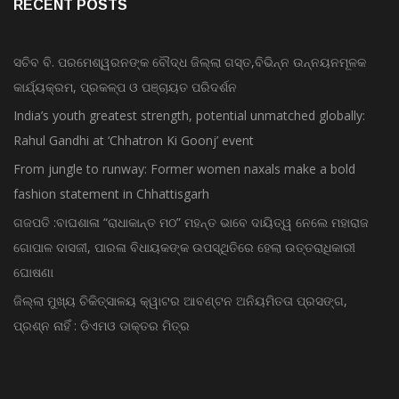
RECENT POSTS
ସଚିବ ବି. ପରମେଶ୍ୱରନଙ୍କ ବୌଦ୍ଧ ଜିଲ୍ଲା ଗସ୍ତ,ବିଭିନ୍ନ ଉନ୍ନୟନମୂଳକ
କାର୍ଯ୍ୟକ୍ରମ, ପ୍ରକଳ୍ପ ଓ ପଞ୍ଚାୟତ ପରିଦର୍ଶନ
India’s youth greatest strength, potential unmatched globally:
Rahul Gandhi at ‘Chhatron Ki Goonj’ event
From jungle to runway: Former women naxals make a bold
fashion statement in Chhattisgarh
ଗଜପତି :ବାଘଶାଳା “ରାଧାକାନ୍ତ ମଠ” ମହନ୍ତ ଭାବେ ଦାୟିତ୍ୱ ନେଲେ ମହାରାଜ
ଗୋପାଳ ଦାସଜୀ, ପାରଳା ବିଧାୟକଙ୍କ ଉପସ୍ଥିତିରେ ହେଲା ଉତ୍ତରାଧିକାରୀ
ଘୋଷଣା
ଜିଲ୍ଲା ମୁଖ୍ୟ ଚିକିତ୍ସାଳୟ କ୍ୱାଟର ଆବଣ୍ଟନ ଅନିୟମିତତା ପ୍ରସଙ୍ଗ,
ପ୍ରଶ୍ନ ନାହିଁ : ଡିଏମଓ ଡାକ୍ତର ମିତ୍ର