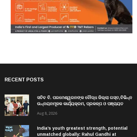
RECENT POSTS
ସଚିବ ବି. ପରମେଶ୍ୱରନଙ୍କ ବୌଦ୍ଧ ଜିଲ୍ଲା ଗସ୍ତ,ବିଭିନ୍ନ
ଉନ୍ନୟନମୂଳକ କାର୍ଯ୍ୟକ୍ରମ, ପ୍ରକଳ୍ପ ଓ ପଞ୍ଚାୟତ
ପରିଦର୍ଶନ
Aug 8, 2026
India’s youth greatest strength, potential
unmatched globally: Rahul Gandhi at