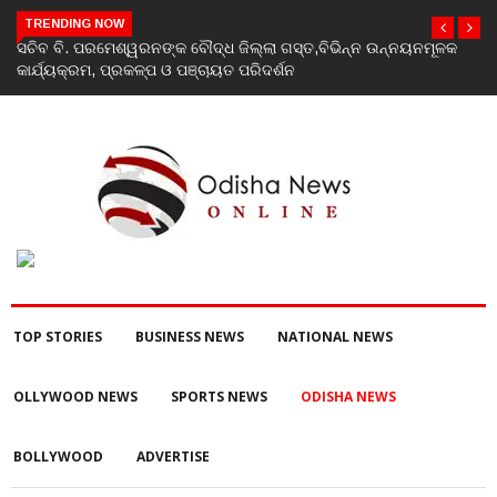
TRENDING NOW
କ
India’s youth greatest strength, potential unmatched globally:
Rahul Gandhi at ‘Chhatron Ki Goonj’ event
TOP STORIES
BUSINESS NEWS
NATIONAL NEWS
OLLYWOOD NEWS
SPORTS NEWS
ODISHA NEWS
BOLLYWOOD
ADVERTISE