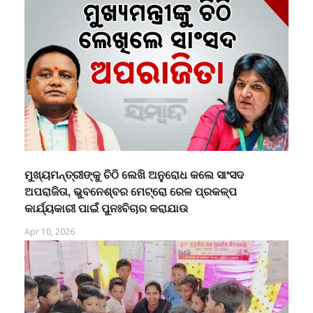
ମୁଖ୍ୟମନ୍ତ୍ରୀଙ୍କୁ ଚିଠି ଲେଖି ଅନୁରୋଧ କଲେ ସାଂସଦ
ଅପରାଜିତା, ଭୁବନେଶ୍ବର ମେଟ୍ରୋ ରେଳ ପ୍ରକଳ୍ପ
କାର୍ଯ୍ୟକାରୀ ପାଇଁ ପୁନଃବିଚାର କରାଯାଉ
Apr 10, 2026