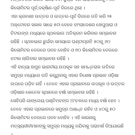
କିଲୋମିଟର ପୂର୍ବ,ଦକ୍ଷିଣ-ପୂର୍ବ ଦିଗରେ ଥିଲା ।
ଏହା କ୍ରମଶଃ ଉତ୍ତର ଓ ଉତ୍ତର-ପୂର୍ବ ଦିଗରେ ଗତି କରି ୨୫
ଅକ୍ଟୋବର ସକାଳ ସାଢେ ୫ଟା ବେଳେ ବାଂଲାଦେଶର ଖେପୁପାରା ଓ
ଚିଟାଗଙ୍ଗ ମଧ୍ୟରେ ସ୍ଥଳଭାଗ ଅତିକ୍ରମ କରିବାର ସମ୍ଭାବନା
ରହିଛି । ସ୍ଥଳଭାଗ ଛୁଇଁବା ସମୟରେ ଘଣ୍ଟାପ୍ରତି ୫୦ରୁ ୬୦
କିଲୋମିଟର ବେଗରେ ପବନ ବୋହିବ ଓ ୭୦ କିଲୋମିଟର ବେଗରେ
ଝଟକା ଲାଗିବାର ସମ୍ଭାବନା ରହିଛି ।
ଏହି ବାତ୍ୟା ହାମୁନ ଭାରତୀୟ ଉପକୂଳ ସହ ସମାନ୍ତରାଳ ଗତିରେ
ସମୁଦ୍ର ମଧ୍ୟରେ ଗତି କରୁଥିବାରୁ ଏହାର ବିଶେଷ ପ୍ରଭାବ ଓଡ଼ିଶା
ଉପରେ ପଡ଼ିବ ନାହିଁ । ତେବେ ଏହାର ପ୍ରଭାବରେ ଉପକୂଳ ଓ ଉତ୍ତର
ଓଡ଼ିଶାର କେତେକ ସ୍ଥାନରେ ବର୍ଷା ସମ୍ଭାବନା ରହିଛି ।
ସେହିପରି ଗାଙ୍ଗେୟ ପଶ୍ଚିମବଙ୍ଗ ଅଂଚଳରେ ମଧ୍ୟ ବର୍ଷା ହେବ ।
ତେବେ ଏହାର ପ୍ରଭାବରେ ସମୁଦ୍ର ଅଶାନ୍ତ ରହିବ ଓ ୪୦ରୁ ୫୦
କିଲୋମିଟର ବେଗରେ ପବନ ବୋହିବ । ଏହି କାରଣରୁ
ମତ୍ସ୍ୟଜୀବୀମାନଙ୍କୁ ସମୁଦ୍ର ମଧ୍ୟକୁ ନଯିବାକୁ ପରାମର୍ଶ ଦିଆଯାଇଛି
।