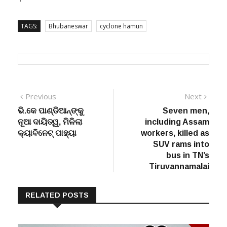
TAGS:
Bhubaneswar
cyclone hamun
Post
Previous
Next
Previous
Next
post:
post:
ଭି.କେ ପାଣ୍ଡିଆନ୍‌ଙ୍କୁ
Seven men,
navigation
ନୂଆ ଦାୟିତ୍ୱ, ମିଳିଲା
including Assam
କ୍ୟାବିନେଟ୍ ପାହ୍ୟା
workers, killed as
SUV rams into
bus in TN’s
Tiruvannamalai
RELATED POSTS